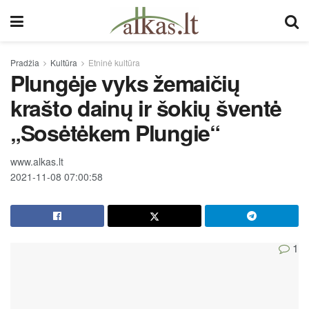
Pradžia
Kultūra
Etninė kultūra
Plungėje vyks žemaičių
krašto dainų ir šokių šventė
„Sosėtėkem Plungie“
www.alkas.lt
2021-11-08 07:00:58
1