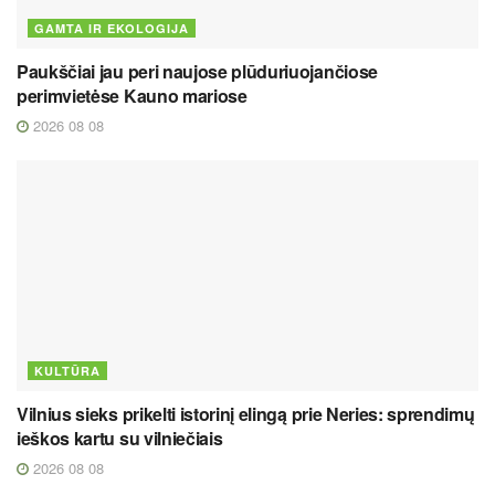
GAMTA IR EKOLOGIJA
Paukščiai jau peri naujose plūduriuojančiose
perimvietėse Kauno mariose
2026 08 08
KULTŪRA
Vilnius sieks prikelti istorinį elingą prie Neries: sprendimų
ieškos kartu su vilniečiais
2026 08 08