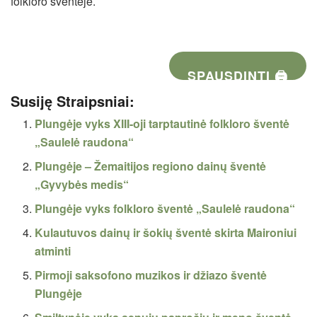
folkloro šventėje.
SPAUSDINTI 🖨
Susiję Straipsniai:
Plungėje vyks XIII-oji tarptautinė folkloro šventė
„Saulelė raudona“
Plungėje – Žemaitijos regiono dainų šventė
„Gyvybės medis“
Plungėje vyks folkloro šventė „Saulelė raudona“
Kulautuvos dainų ir šokių šventė skirta Maironiui
atminti
Pirmoji saksofono muzikos ir džiazo šventė
Plungėje