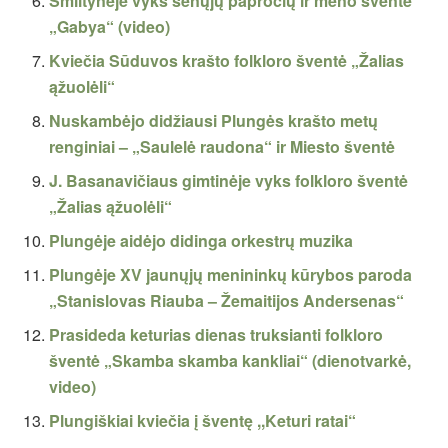
Smiltynėje vyks senųjų papročių ir meno šventė
„Gabya“ (video)
Kviečia Sūduvos krašto folkloro šventė „Žalias
ąžuolėli“
Nuskambėjo didžiausi Plungės krašto metų
renginiai – „Saulelė raudona“ ir Miesto šventė
J. Basanavičiaus gimtinėje vyks folkloro šventė
„Žalias ąžuolėli“
Plungėje aidėjo didinga orkestrų muzika
Plungėje XV jaunųjų menininkų kūrybos paroda
„Stanislovas Riauba – Žemaitijos Andersenas“
Prasideda keturias dienas truksianti folkloro
šventė „Skamba skamba kankliai“ (dienotvarkė,
video)
Plungiškiai kviečia į šventę ,,Keturi ratai“