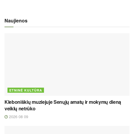
Naujienos
ETNINĖ KULTŪRA
Kleboniškių muziejuje Senųjų amatų ir mokymų dieną
veiklų netrūko
2026 08 09