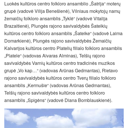
Luokės kultūros centro folkloro ansamblio „Šatrija“ moterų
grupė (vadovė Vilija Benešienė), Vilniaus mokytojų namų
žemaičių folkloro ansamblis „Tyklė“ (vadovė Vitalija
Brazaitienė), Plungės rajono savivaldybės Šateikių
kultūros centro folkloro ansamblis „Šateike“ (vadovė Laima
Domarkienė), Plungės rajono savivaldybės Žemaičių
Kalvarijos kultūros centro Platelių filialo folkloro ansamblis
„Platele“ (vadovas Aivaras Alminas), Telšių rajono
savivaldybės Varnių kultūros centro tradicinės muzikos
grupė „Vo kap…“ (vadovas Arūnas Gedmantas), Rietavo
rajono savivaldybės kultūros centro Tverų filialo folkloro
ansamblis „Kermušie“ (vadovas Arūnas Gedmantas),
Telšių rajono savivaldybės kultūros centro folkloro
ansamblis „Spigėns“ (vadovė Diana Bomblauskienė).