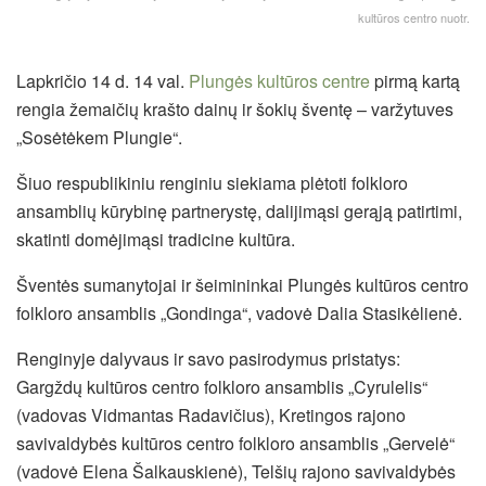
kultūros centro nuotr.
Lapkričio 14 d. 14 val.
Plungės kultūros centre
pirmą kartą
rengia žemaičių krašto dainų ir šokių šventę – varžytuves
„Sosėtėkem Plungie“.
Šiuo respublikiniu renginiu siekiama plėtoti folkloro
ansamblių kūrybinę partnerystę, dalijimąsi gerąją patirtimi,
skatinti domėjimąsi tradicine kultūra.
Šventės sumanytojai ir šeimininkai Plungės kultūros centro
folkloro ansamblis „Gondinga“, vadovė Dalia Stasikėlienė.
Renginyje dalyvaus ir savo pasirodymus pristatys:
Gargždų kultūros centro folkloro ansamblis „Cyrulelis“
(vadovas Vidmantas Radavičius), Kretingos rajono
savivaldybės kultūros centro folkloro ansamblis „Gervelė“
(vadovė Elena Šalkauskienė), Telšių rajono savivaldybės