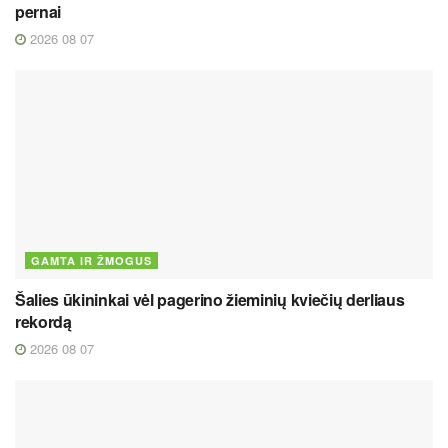
pernai
2026 08 07
GAMTA IR ŽMOGUS
Šalies ūkininkai vėl pagerino žieminių kviečių derliaus
rekordą
2026 08 07