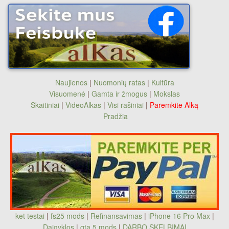
Naujienos
|
Nuomonių ratas
|
Kultūra
Visuomenė
|
Gamta ir žmogus
|
Mokslas
Skaitiniai
|
VideoAlkas
|
Visi rašiniai
|
Paremkite Alką
Pradžia
ket testai
|
fs25 mods
|
Refinansavimas
|
iPhone 16 Pro Max
|
Daigyklos
|
gta 5 mods
|
DARBO SKELBIMAI