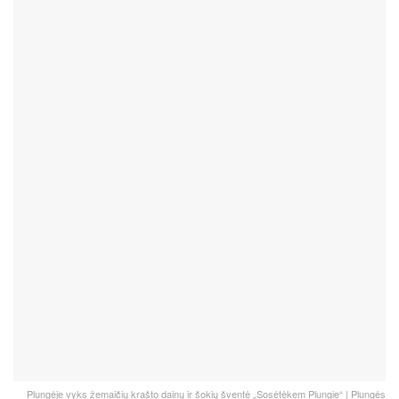
Plungėje vyks žemaičių krašto dainų ir šokių šventė „Sosėtėkem Plungie“ | Plungės