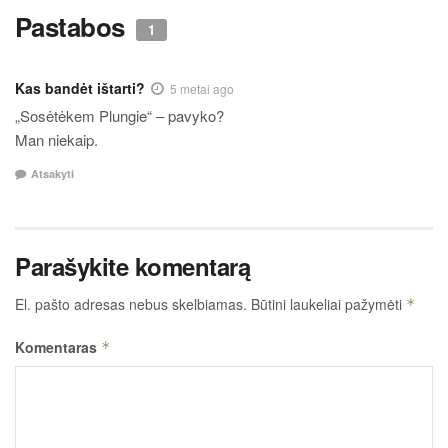
Pastabos
1
Kas bandėt ištarti?
5 metai ago
„Sosėtėkem Plungie“ – pavyko?
Man niekaip.
Atsakyti
Parašykite komentarą
El. pašto adresas nebus skelbiamas.
Būtini laukeliai pažymėti
*
Komentaras
*