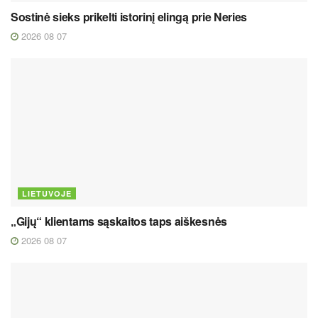
Sostinė sieks prikelti istorinį elingą prie Neries
2026 08 07
LIETUVOJE
„Gijų“ klientams sąskaitos taps aiškesnės
2026 08 07