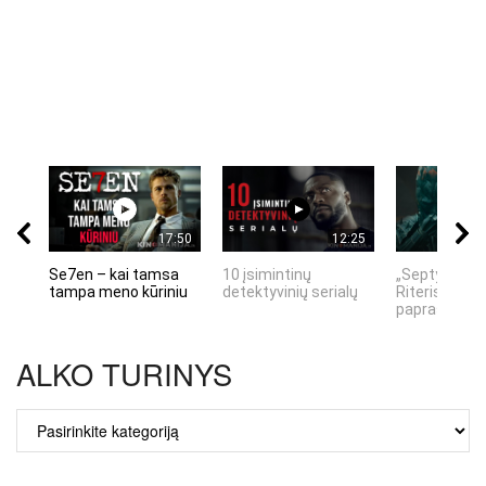
17:50
12:25
Se7en – kai tamsa
10 įsimintinų
„Septynių Ka
tampa meno kūriniu
detektyvinių serialų
Riteris" – kai
paprastumas
ALKO TURINYS
ALKO
TURINYS