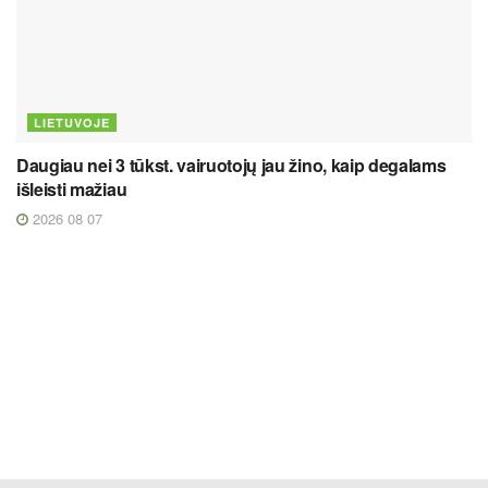
LIETUVOJE
Daugiau nei 3 tūkst. vairuotojų jau žino, kaip degalams
išleisti mažiau
2026 08 07