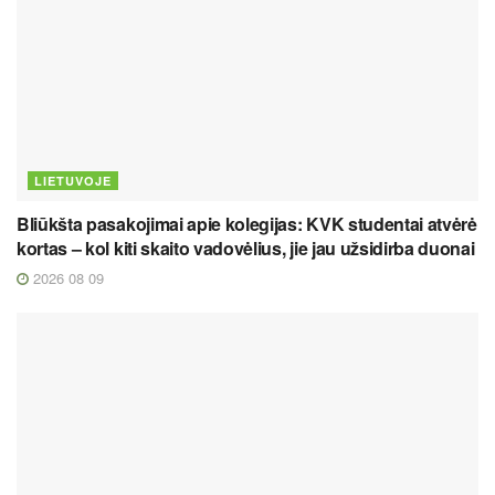
LIETUVOJE
Bliūkšta pasakojimai apie kolegijas: KVK studentai atvėrė
kortas – kol kiti skaito vadovėlius, jie jau užsidirba duonai
2026 08 09