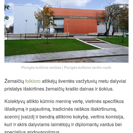
Plungės kultūros centras | Plungės kultūros centro nuotr.
Žemaičių
folkloro
atlikėjų šventės varžytuvių metu dalyviai
pristatys išskirtines žemaičių krašto dainas ir šokius.
Kolektyvų atlikto kūrinio meninę vertę, vietinės specifikos
išlaikymą ir pajautimą, tradicinės raiškos išskirtinumą,
sceninį įvaizdį ir bendrą atlikimo kokybę, vertins komisija,
kuri ir skirs dalyviams laimėtojų ir diplomantų vardus bei
specialius apdovanojimus.