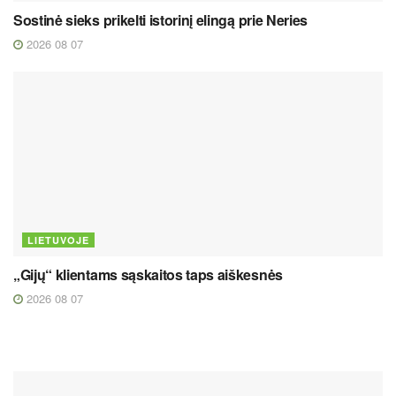
Sostinė sieks prikelti istorinį elingą prie Neries
2026 08 07
LIETUVOJE
„Gijų“ klientams sąskaitos taps aiškesnės
2026 08 07