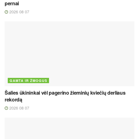
pernai
2026 08 07
GAMTA IR ŽMOGUS
Šalies ūkininkai vėl pagerino žieminių kviečių derliaus
rekordą
2026 08 07