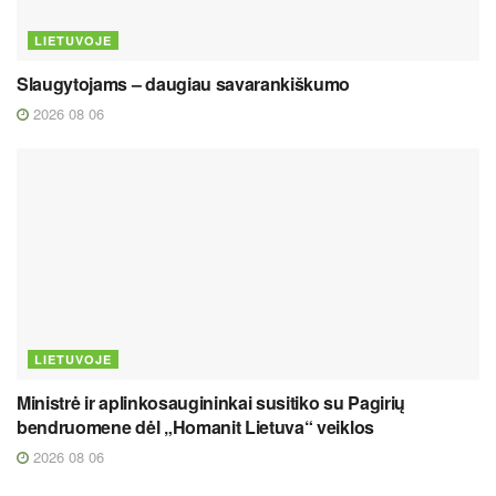
LIETUVOJE
Slaugytojams – daugiau savarankiškumo
2026 08 06
LIETUVOJE
Ministrė ir aplinkosaugininkai susitiko su Pagirių
bendruomene dėl „Homanit Lietuva“ veiklos
2026 08 06