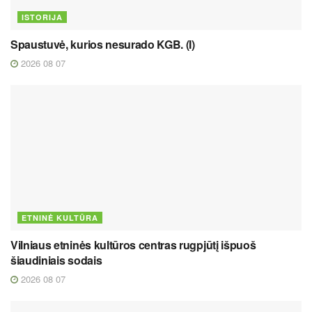
ISTORIJA
Spaustuvė, kurios nesurado KGB. (I)
2026 08 07
ETNINĖ KULTŪRA
Vilniaus etninės kultūros centras rugpjūtį išpuoš
šiaudiniais sodais
2026 08 07