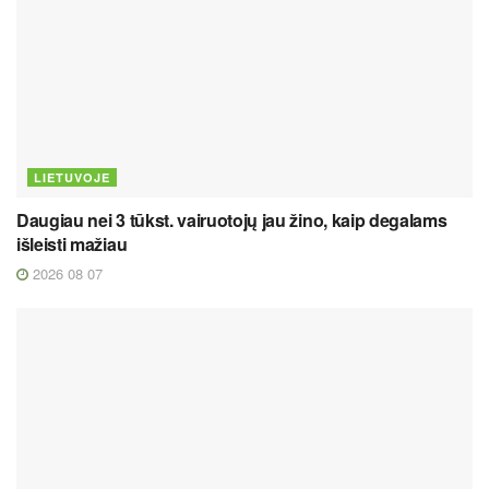
LIETUVOJE
Daugiau nei 3 tūkst. vairuotojų jau žino, kaip degalams
išleisti mažiau
2026 08 07