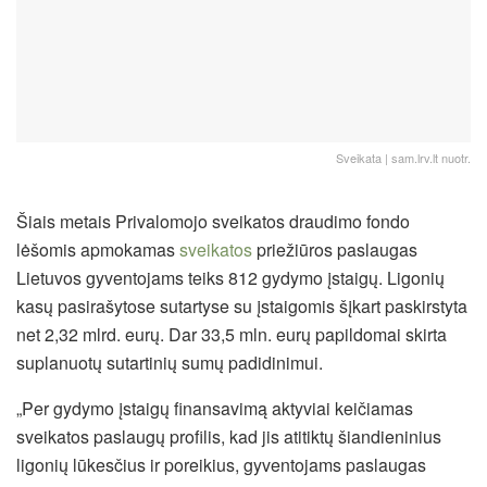
Sveikata | sam.lrv.lt nuotr.
Šiais metais Privalomojo sveikatos draudimo fondo
lėšomis apmokamas
sveikatos
priežiūros paslaugas
Lietuvos gyventojams teiks 812 gydymo įstaigų. Ligonių
kasų pasirašytose sutartyse su įstaigomis šįkart paskirstyta
net 2,32 mlrd. eurų. Dar 33,5 mln. eurų papildomai skirta
suplanuotų sutartinių sumų padidinimui.
„Per gydymo įstaigų finansavimą aktyviai keičiamas
sveikatos paslaugų profilis, kad jis atitiktų šiandieninius
ligonių lūkesčius ir poreikius, gyventojams paslaugas