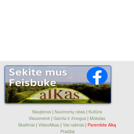
Naujienos
|
Nuomonių ratas
|
Kultūra
Visuomenė
|
Gamta ir žmogus
|
Mokslas
Skaitiniai
|
VideoAlkas
|
Visi rašiniai
|
Paremkite Alką
Pradžia