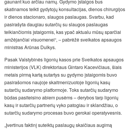
gaunant kuo arčiau namų. Gydymo įstaigos bus
skatinamos teikti gydytojų konsultacijas, dienos chirurgijos
ir dienos stacionaro, slaugos paslaugas. Svarbu, kad
pasirašyta daugiau sutarčių su slaugos paslaugas
teikiančiomis įstaigomis, kas ypač aktualu mūsų sparčiai
amžėjančiai visuomenei“, – pabrėžė sveikatos apsaugos
ministras Arūnas Dulkys.
Pasak Valstybinės ligonių kasos prie Sveikatos apsaugos
ministerijos (VLK) direktoriaus Gintaro Kacevičiaus, šiais
metais pirmą kartą sutartys su gydymo įstaigomis buvo
pasirašomos naujoje skaitmenizuotoje ligonių kasų
sutarčių sudarymo platformoje. Toks sutarčių sudarymo
būdas pasiteisino abiem pusėms – derybos tarp ligonių
kasų ir sutarčių partnerių vyko patogiau ir sklandžiau, o
sutarčių sudarymo procesas buvo gerokai operatyvesnis.
„Įvertinus faktinį suteiktų paslaugų skaičiaus augimą