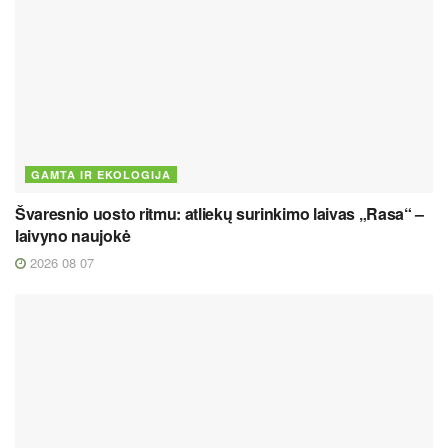
GAMTA IR EKOLOGIJA
Švaresnio uosto ritmu: atliekų surinkimo laivas „Rasa“ –
laivyno naujokė
2026 08 07