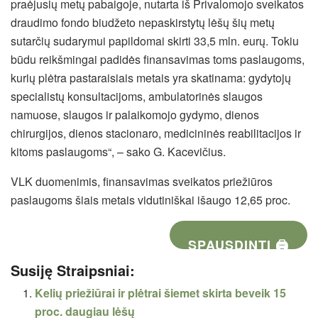
praėjusių metų pabaigoje, nutarta iš Privalomojo sveikatos
draudimo fondo biudžeto nepaskirstytų lėšų šių metų
sutarčių sudarymui papildomai skirti 33,5 mln. eurų. Tokiu
būdu reikšmingai padidės finansavimas toms paslaugoms,
kurių plėtra pastaraisiais metais yra skatinama: gydytojų
specialistų konsultacijoms, ambulatorinės slaugos
namuose, slaugos ir palaikomojo gydymo, dienos
chirurgijos, dienos stacionaro, medicininės reabilitacijos ir
kitoms paslaugoms“, – sako G. Kacevičius.
VLK duomenimis, finansavimas sveikatos priežiūros
paslaugoms šiais metais vidutiniškai išaugo 12,65 proc.
SPAUSDINTI 🖨
Susiję Straipsniai:
Kelių priežiūrai ir plėtrai šiemet skirta beveik 15
proc. daugiau lėšų