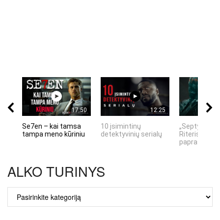
17:50
12:25
Se7en – kai tamsa
10 įsimintinų
„Septynių Ka
tampa meno kūriniu
detektyvinių serialų
Riteris" – kai
paprastumas
ALKO TURINYS
ALKO
TURINYS