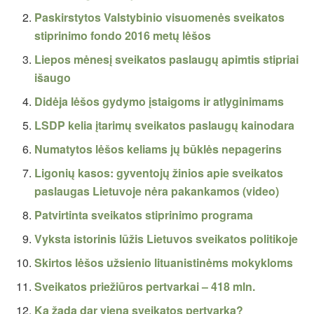
Paskirstytos Valstybinio visuomenės sveikatos
stiprinimo fondo 2016 metų lėšos
Liepos mėnesį sveikatos paslaugų apimtis stipriai
išaugo
Didėja lėšos gydymo įstaigoms ir atlyginimams
LSDP kelia įtarimų sveikatos paslaugų kainodara
Numatytos lėšos keliams jų būklės nepagerins
Ligonių kasos: gyventojų žinios apie sveikatos
paslaugas Lietuvoje nėra pakankamos (video)
Patvirtinta sveikatos stiprinimo programa
Vyksta istorinis lūžis Lietuvos sveikatos politikoje
Skirtos lėšos užsienio lituanistinėms mokykloms
Sveikatos priežiūros pertvarkai – 418 mln.
Ką žada dar viena sveikatos pertvarka?