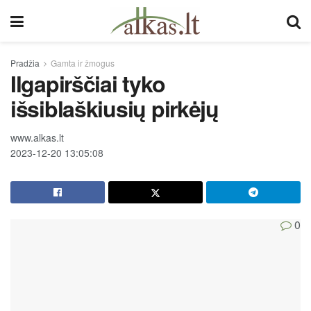
Pradžia
Gamta ir žmogus
Ilgapirščiai tyko
išsiblaškiusių pirkėjų
www.alkas.lt
2023-12-20 13:05:08
0