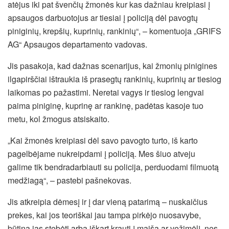
atėjus iki pat švenčių žmonės kur kas dažniau kreipiasi į
apsaugos darbuotojus ar tiesiai į policiją dėl pavogtų
piniginių, krepšių, kuprinių, rankinių“, – komentuoja „GRIFS
AG“ Apsaugos departamento vadovas.
Jis pasakoja, kad dažnas scenarijus, kai žmonių pinigines
ilgapirščiai ištraukia iš prasegtų rankinių, kuprinių ar tiesiog
laikomas po pažastimi. Neretai vagys ir tiesiog lengvai
paima piniginę, kuprinę ar rankinę, padėtas kasoje tuo
metu, kol žmogus atsiskaito.
„Kai žmonės kreipiasi dėl savo pavogto turto, iš karto
pagelbėjame nukreipdami į policiją. Mes šiuo atveju
galime tik bendradarbiauti su policija, perduodami filmuotą
medžiagą“, – pastebi pašnekovas.
Jis atkreipia dėmesį ir į dar vieną patarimą – nuskaičius
prekes, kai jos teoriškai jau tampa pirkėjo nuosavybe,
būtina jas stebėti arba iškart krauti į maišą ar vežimėlį, nes