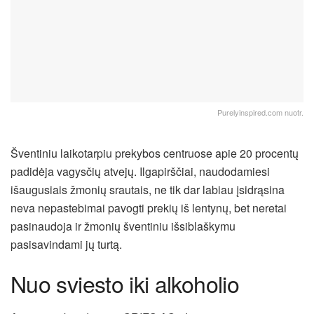
Purelyinspired.com nuotr.
Šventiniu laikotarpiu prekybos centruose apie 20 procentų
padidėja vagysčių atvejų. Ilgapirščiai, naudodamiesi
išaugusiais žmonių srautais, ne tik dar labiau įsidrąsina
neva nepastebimai pavogti prekių iš lentynų, bet neretai
pasinaudoja ir žmonių šventiniu išsiblaškymu
pasisavindami jų turtą.
Nuo sviesto iki alkoholio