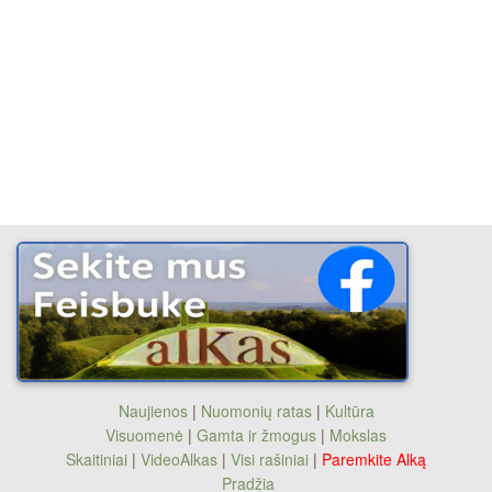
Naujienos
|
Nuomonių ratas
|
Kultūra
Visuomenė
|
Gamta ir žmogus
|
Mokslas
Skaitiniai
|
VideoAlkas
|
Visi rašiniai
|
Paremkite Alką
Pradžia