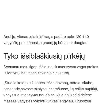
Anot jo, vienas „etatinis“ vagis padaro apie 120-140
vagysčių per mėnesį, o gruodį jų būna dar daugiau.
Tyko išsiblaškiusių pirkėjų
Šventiniu metu ilgapirščiai ne tik intensyviai vagia prekes
iš lentynų, bet ir pasisavina pirkėjų turtą.
„Šiuo laikotarpiu žmonės ieško dovanų, neretai skuba,
paskendę savose mintyse ir sąrašuose, ką reikia nupirkti,
vagys tuo intensyviai naudojasi. Juolab, kad didelėse
masėse vagystes vykdyti kur kas lengviau. Gruodžiui