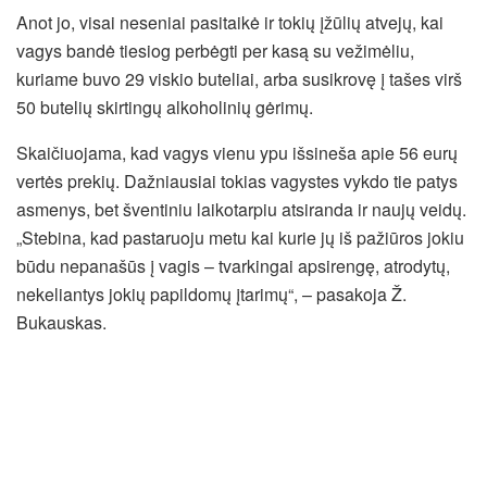
Anot jo, visai neseniai pasitaikė ir tokių įžūlių atvejų, kai
vagys bandė tiesiog perbėgti per kasą su vežimėliu,
kuriame buvo 29 viskio buteliai, arba susikrovę į tašes virš
50 butelių skirtingų alkoholinių gėrimų.
Skaičiuojama, kad vagys vienu ypu išsineša apie 56 eurų
vertės prekių. Dažniausiai tokias vagystes vykdo tie patys
asmenys, bet šventiniu laikotarpiu atsiranda ir naujų veidų.
„Stebina, kad pastaruoju metu kai kurie jų iš pažiūros jokiu
būdu nepanašūs į vagis – tvarkingai apsirengę, atrodytų,
nekeliantys jokių papildomų įtarimų“, – pasakoja Ž.
Bukauskas.