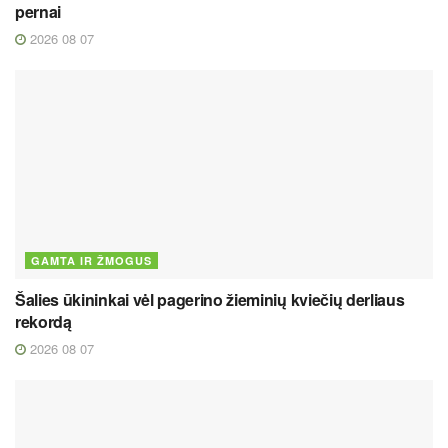
pernai
2026 08 07
GAMTA IR ŽMOGUS
Šalies ūkininkai vėl pagerino žieminių kviečių derliaus
rekordą
2026 08 07