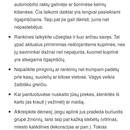
automobilio raktų galinėje ar šoninėse kelnių
kišenėse. Čia laikomi daiktai yra lengvai pasiekiami
ilgapirščiams. Taip pat jie gali iškristi, jums net
nepastebėjus.
Rankines laikykite užsegtas ir kuo arčiau savęs. Tai
ypač aktualus priminimas nešiojantiems kuprines, nes
jų savininkai dažnai net nepajunta, kuomet kuprinė
yra atsegama ilgapirščių.
Nepalikite piniginių ar rankinių net trumpam padėtų
prie kasų, suolelių ar kitose vietose. Vagys veikia
žaibišku greičiu.
Kai parduotuvėse nuskaito jūsų prekes, stenkitės iš
karto jas krauti į vežimėlį ar maišą.
Atkreipkite dėmesį, jeigu aplink jus pradeda buriuotis
grupė žmonių, tarsi taip pat kažką stebėtų (vitrinas,
miesto kalėdines dekoracijas ar pan.). Tokias