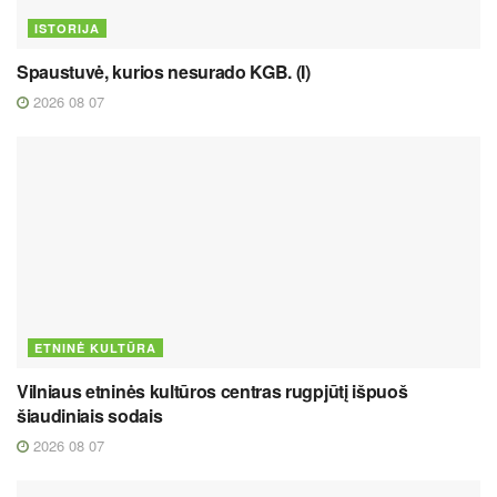
ISTORIJA
Spaustuvė, kurios nesurado KGB. (I)
2026 08 07
ETNINĖ KULTŪRA
Vilniaus etninės kultūros centras rugpjūtį išpuoš
šiaudiniais sodais
2026 08 07