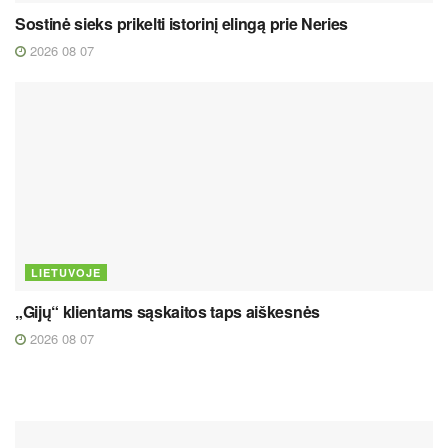
Sostinė sieks prikelti istorinį elingą prie Neries
2026 08 07
LIETUVOJE
„Gijų“ klientams sąskaitos taps aiškesnės
2026 08 07