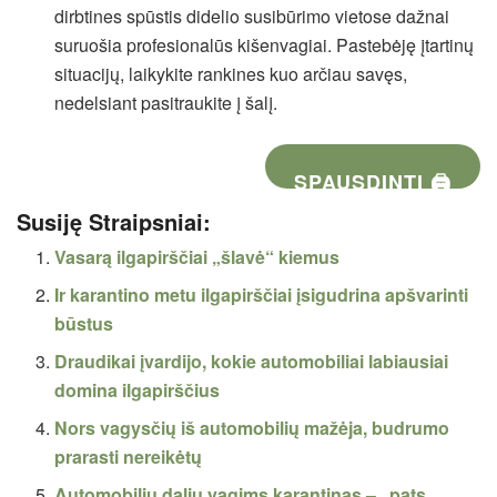
dirbtines spūstis didelio susibūrimo vietose dažnai
suruošia profesionalūs kišenvagiai. Pastebėję įtartinų
situacijų, laikykite rankines kuo arčiau savęs,
nedelsiant pasitraukite į šalį.
SPAUSDINTI 🖨
Susiję Straipsniai:
Vasarą ilgapirščiai „šlavė“ kiemus
Ir karantino metu ilgapirščiai įsigudrina apšvarinti
būstus
Draudikai įvardijo, kokie automobiliai labiausiai
domina ilgapirščius
Nors vagysčių iš automobilių mažėja, budrumo
prarasti nereikėtų
Automobilių dalių vagims karantinas – „pats