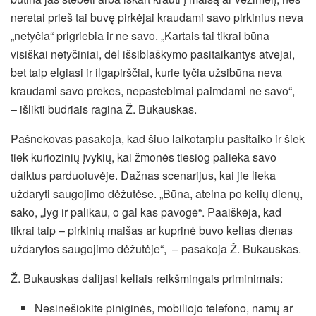
neretai prieš tai buvę pirkėjai kraudami savo pirkinius neva
„netyčia“ prigriebia ir ne savo. „Kartais tai tikrai būna
visiškai netyčiniai, dėl išsiblaškymo pasitaikantys atvejai,
bet taip elgiasi ir ilgapirščiai, kurie tyčia užsibūna neva
kraudami savo prekes, nepastebimai paimdami ne savo“,
– išlikti budriais ragina Ž. Bukauskas.
Pašnekovas pasakoja, kad šiuo laikotarpiu pasitaiko ir šiek
tiek kuriozinių įvykių, kai žmonės tiesiog palieka savo
daiktus parduotuvėje. Dažnas scenarijus, kai jie lieka
uždaryti saugojimo dėžutėse. „Būna, ateina po kelių dienų,
sako, „lyg ir palikau, o gal kas pavogė“. Paaiškėja, kad
tikrai taip – pirkinių maišas ar kuprinė buvo kelias dienas
uždarytos saugojimo dėžutėje“, – pasakoja Ž. Bukauskas.
Ž. Bukauskas dalijasi keliais reikšmingais priminimais:
Nesinešiokite piniginės, mobiliojo telefono, namų ar