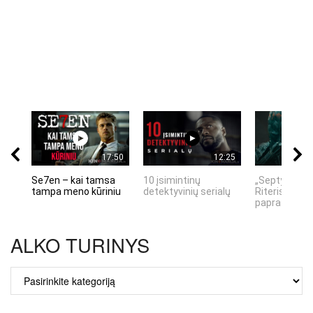
17:50
12:25
Se7en – kai tamsa
10 įsimintinų
„Septynių Ka
tampa meno kūriniu
detektyvinių serialų
Riteris" – kai
paprastumas
ALKO TURINYS
ALKO
TURINYS