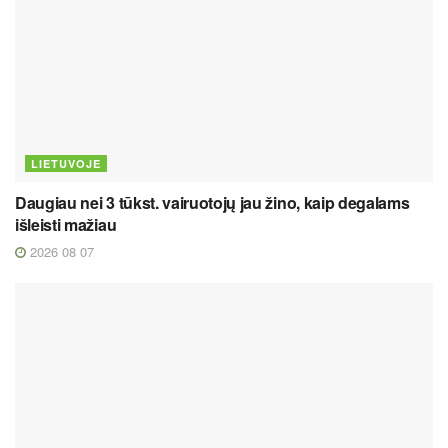
LIETUVOJE
Daugiau nei 3 tūkst. vairuotojų jau žino, kaip degalams
išleisti mažiau
2026 08 07