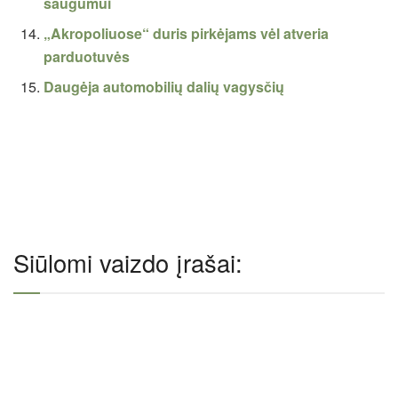
saugumui
„Akropoliuose“ duris pirkėjams vėl atveria
parduotuvės
Daugėja automobilių dalių vagysčių
Siūlomi vaizdo įrašai: