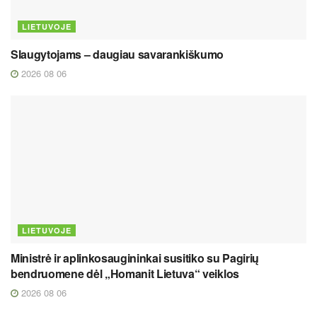
LIETUVOJE
Slaugytojams – daugiau savarankiškumo
2026 08 06
LIETUVOJE
Ministrė ir aplinkosaugininkai susitiko su Pagirių
bendruomene dėl „Homanit Lietuva“ veiklos
2026 08 06