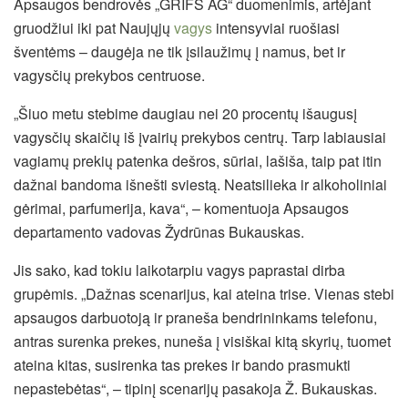
Apsaugos bendrovės „GRIFS AG“ duomenimis, artėjant
gruodžiui iki pat Naujųjų
vagys
intensyviai ruošiasi
šventėms – daugėja ne tik įsilaužimų į namus, bet ir
vagysčių prekybos centruose.
„Šiuo metu stebime daugiau nei 20 procentų išaugusį
vagysčių skaičių iš įvairių prekybos centrų. Tarp labiausiai
vagiamų prekių patenka dešros, sūriai, lašiša, taip pat itin
dažnai bandoma išnešti sviestą. Neatsilieka ir alkoholiniai
gėrimai, parfumerija, kava“, – komentuoja Apsaugos
departamento vadovas Žydrūnas Bukauskas.
Jis sako, kad tokiu laikotarpiu vagys paprastai dirba
grupėmis. „Dažnas scenarijus, kai ateina trise. Vienas stebi
apsaugos darbuotoją ir praneša bendrininkams telefonu,
antras surenka prekes, nuneša į visiškai kitą skyrių, tuomet
ateina kitas, susirenka tas prekes ir bando prasmukti
nepastebėtas“, – tipinį scenarijų pasakoja Ž. Bukauskas.