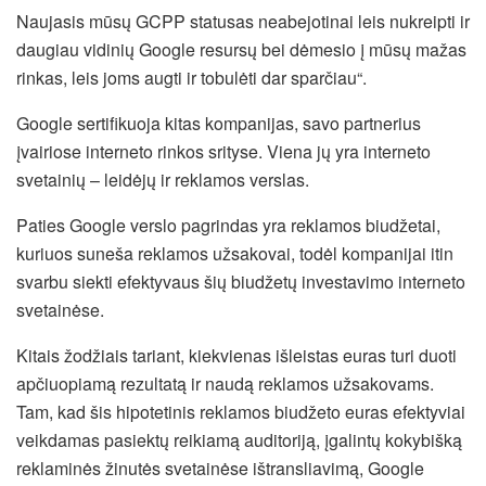
Naujasis mūsų GCPP statusas neabejotinai leis nukreipti ir
daugiau vidinių Google resursų bei dėmesio į mūsų mažas
rinkas, leis joms augti ir tobulėti dar sparčiau“.
Google sertifikuoja kitas kompanijas, savo partnerius
įvairiose interneto rinkos srityse. Viena jų yra interneto
svetainių – leidėjų ir reklamos verslas.
Paties Google verslo pagrindas yra reklamos biudžetai,
kuriuos suneša reklamos užsakovai, todėl kompanijai itin
svarbu siekti efektyvaus šių biudžetų investavimo interneto
svetainėse.
Kitais žodžiais tariant, kiekvienas išleistas euras turi duoti
apčiuopiamą rezultatą ir naudą reklamos užsakovams.
Tam, kad šis hipotetinis reklamos biudžeto euras efektyviai
veikdamas pasiektų reikiamą auditoriją, įgalintų kokybišką
reklaminės žinutės svetainėse ištransliavimą, Google