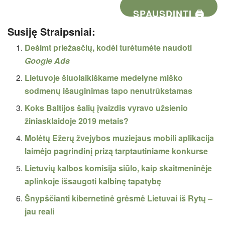
SPAUSDINTI 🖨
Susiję Straipsniai:
Dešimt priežasčių, kodėl turėtumėte naudoti
Google Ads
Lietuvoje šiuolaikiškame medelyne miško
sodmenų išauginimas tapo nenutrūkstamas
Koks Baltijos šalių įvaizdis vyravo užsienio
žiniasklaidoje 2019 metais?
Molėtų Ežerų žvejybos muziejaus mobili aplikacija
laimėjo pagrindinį prizą tarptautiniame konkurse
Lietuvių kalbos komisija siūlo, kaip skaitmeninėje
aplinkoje išsaugoti kalbinę tapatybę
Šnypščianti kibernetinė grėsmė Lietuvai iš Rytų –
jau reali