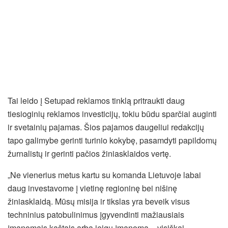
Tai leido į Setupad reklamos tinklą pritraukti daug
tiesioginių reklamos investicijų, tokiu būdu sparčiai auginti
ir svetainių pajamas. Šios pajamos daugeliui redakcijų
tapo galimybe gerinti turinio kokybę, pasamdyti papildomų
žurnalistų ir gerinti pačios žiniasklaidos vertę.
„Ne vienerius metus kartu su komanda Lietuvoje labai
daug investavome į vietinę regioninę bei nišinę
žiniasklaidą. Mūsų misija ir tikslas yra beveik visus
techninius patobulinimus įgyvendinti mažiausiais
įmanomais kaštais arba jeigu įmanoma – visiškai