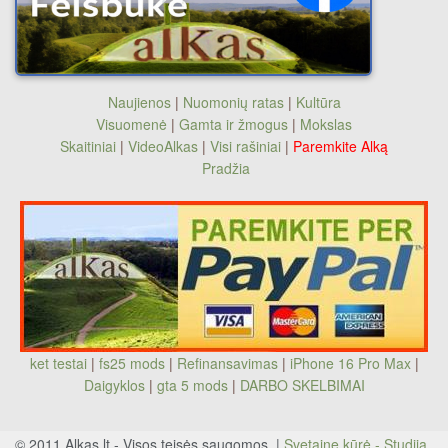
Naujienos
|
Nuomonių ratas
|
Kultūra
Visuomenė
|
Gamta ir žmogus
|
Mokslas
Skaitiniai
|
VideoAlkas
|
Visi rašiniai
|
Paremkite Alką
Pradžia
ket testai
|
fs25 mods
|
Refinansavimas
|
iPhone 16 Pro Max
|
Daigyklos
|
gta 5 mods
|
DARBO SKELBIMAI
© 2011 Alkas.lt - Visos teisės saugomos. |
Svetainę kūrė - Studija