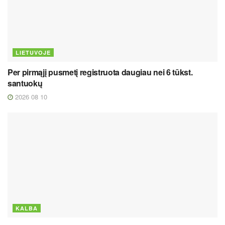
LIETUVOJE
Per pirmąjį pusmetį registruota daugiau nei 6 tūkst.
santuokų
2026 08 10
KALBA