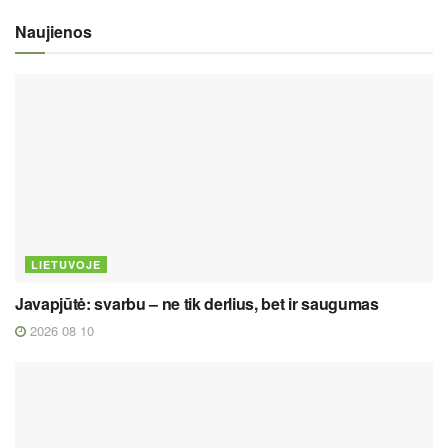
Naujienos
LIETUVOJE
Javapjūtė: svarbu – ne tik derlius, bet ir saugumas
2026 08 10