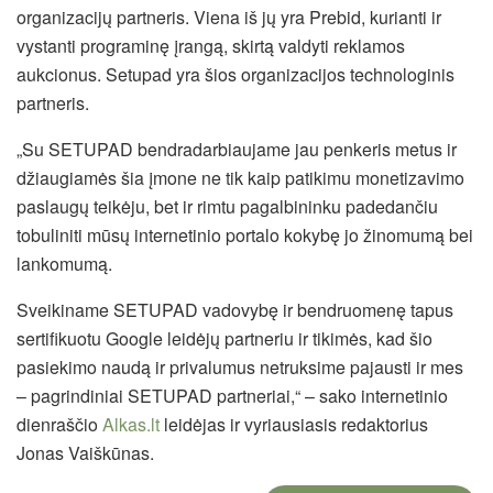
organizacijų partneris. Viena iš jų yra Prebid, kurianti ir
vystanti programinę įrangą, skirtą valdyti reklamos
aukcionus. Setupad yra šios organizacijos technologinis
partneris.
„Su SETUPAD bendradarbiaujame jau penkeris metus ir
džiaugiamės šia įmone ne tik kaip patikimu monetizavimo
paslaugų teikėju, bet ir rimtu pagalbininku padedančiu
tobuliniti mūsų internetinio portalo kokybę jo žinomumą bei
lankomumą.
Sveikiname SETUPAD vadovybę ir bendruomenę tapus
sertifikuotu Google leidėjų partneriu ir tikimės, kad šio
pasiekimo naudą ir privalumus netruksime pajausti ir mes
– pagrindiniai SETUPAD partneriai,“ – sako internetinio
dienraščio
Alkas.lt
leidėjas ir vyriausiasis redaktorius
Jonas Vaiškūnas.