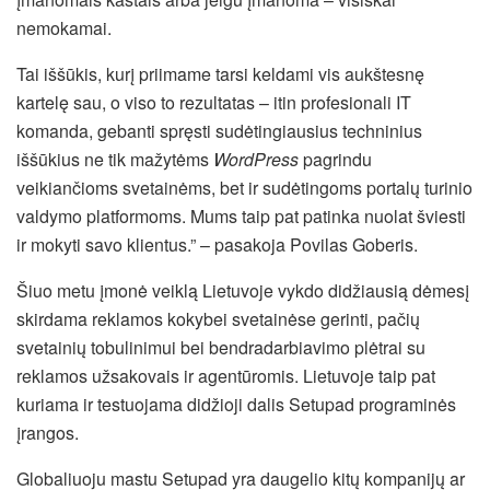
nemokamai.
Tai iššūkis, kurį priimame tarsi keldami vis aukštesnę
kartelę sau, o viso to rezultatas – itin profesionali IT
komanda, gebanti spręsti sudėtingiausius techninius
iššūkius ne tik mažytėms
WordPress
pagrindu
veikiančioms svetainėms, bet ir sudėtingoms portalų turinio
valdymo platformoms. Mums taip pat patinka nuolat šviesti
ir mokyti savo klientus.” – pasakoja Povilas Goberis.
Šiuo metu įmonė veiklą Lietuvoje vykdo didžiausią dėmesį
skirdama reklamos kokybei svetainėse gerinti, pačių
svetainių tobulinimui bei bendradarbiavimo plėtrai su
reklamos užsakovais ir agentūromis. Lietuvoje taip pat
kuriama ir testuojama didžioji dalis Setupad programinės
įrangos.
Globaliuoju mastu Setupad yra daugelio kitų kompanijų ar