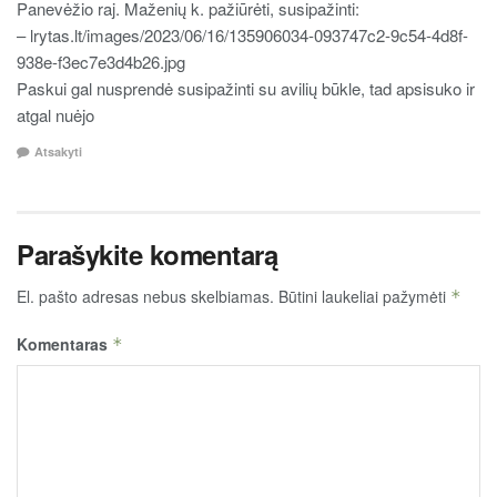
Panevėžio raj. Maženių k. pažiūrėti, susipažinti:
– lrytas.lt/images/2023/06/16/135906034-093747c2-9c54-4d8f-
938e-f3ec7e3d4b26.jpg
Paskui gal nusprendė susipažinti su avilių būkle, tad apsisuko ir
atgal nuėjo
Atsakyti
Parašykite komentarą
El. pašto adresas nebus skelbiamas.
Būtini laukeliai pažymėti
*
Komentaras
*