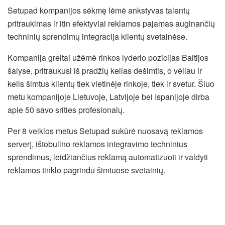
Setupad kompanijos sėkmę lėmė ankstyvas talentų
pritraukimas ir itin efektyviai reklamos pajamas auginančių
techninių sprendimų integracija klientų svetainėse.
Kompanija greitai užėmė rinkos lyderio pozicijas Baltijos
šalyse, pritraukusi iš pradžių kelias dešimtis, o vėliau ir
kelis šimtus klientų tiek vietinėje rinkoje, tiek ir svetur. Šiuo
metu kompanijoje Lietuvoje, Latvijoje bei Ispanijoje dirba
apie 50 savo srities profesionalų.
Per 8 veiklos metus Setupad sukūrė nuosavą reklamos
serverį, ištobulino reklamos integravimo techninius
sprendimus, leidžiančius reklamą automatizuoti ir valdyti
reklamos tinklo pagrindu šimtuose svetainių.