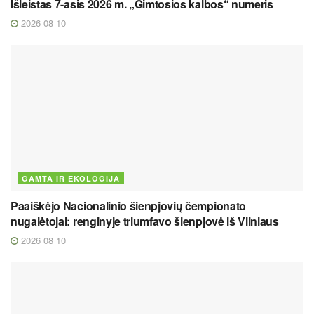
Išleistas 7-asis 2026 m. „Gimtosios kalbos“ numeris
2026 08 10
GAMTA IR EKOLOGIJA
Paaiškėjo Nacionalinio šienpjovių čempionato
nugalėtojai: renginyje triumfavo šienpjovė iš Vilniaus
2026 08 10