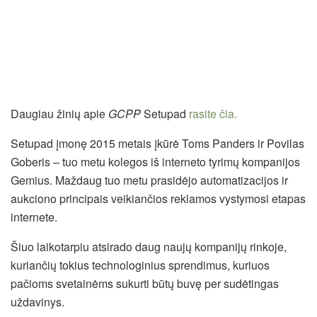
Daugiau žinių apie
GCPP
Setupad
rasite čia.
Setupad įmonę 2015 metais įkūrė Toms Panders ir Povilas
Goberis – tuo metu kolegos iš interneto tyrimų kompanijos
Gemius. Maždaug tuo metu prasidėjo automatizacijos ir
aukciono principais veikiančios reklamos vystymosi etapas
internete.
Šiuo laikotarpiu atsirado daug naujų kompanijų rinkoje,
kuriančių tokius technologinius sprendimus, kuriuos
pačioms svetainėms sukurti būtų buvę per sudėtingas
uždavinys.