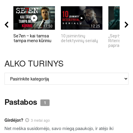
17:50
12:25
Se7en – kai tamsa
10 įsimintinų
„Septynių Ka
tampa meno kūriniu
detektyvinių serialų
Riteris" – kai
paprastumas
ALKO TURINYS
ALKO
TURINYS
Pastabos
1
Girdėjot?
3 metai ago
Net meška susidomėjo, savo miegą paaukojo, ir atėjo iki