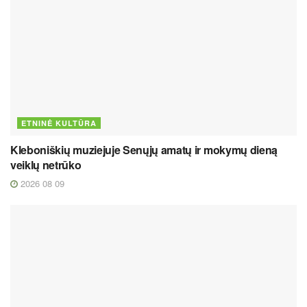
ETNINĖ KULTŪRA
Kleboniškių muziejuje Senųjų amatų ir mokymų dieną
veiklų netrūko
2026 08 09