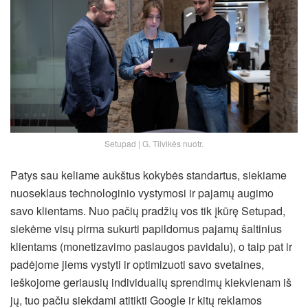
Setupad | G. Tilvikės nuotr.
Patys sau keliame aukštus kokybės standartus, siekiame
nuoseklaus technologinio vystymosi ir pajamų augimo
savo klientams. Nuo pačių pradžių vos tik įkūrę Setupad,
siekėme visų pirma sukurti papildomus pajamų šaltinius
klientams (monetizavimo paslaugos pavidalu), o taip pat ir
padėjome jiems vystyti ir optimizuoti savo svetaines,
ieškojome geriausių individualių sprendimų kiekvienam iš
jų, tuo pačiu siekdami atitikti Google ir kitų reklamos