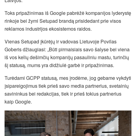
Latvijos.
Toks pripažinimas iš Google pabrėžė kompanijos lyderystę
rinkoje bei žymi Setupad brandą prisidedant prie visos
reklamos industrijos ekosistemos raidos.
Vienas Setupad įkūrėjų ir vadovas Lietuvoje Povilas
Goberis džiaugiasi: „Būti pirmaisiais savo šalyse bei viena
iš vos kelių dešimčių kompanijų pasauliniu mastu, turinčių
šį statusą, mums yra didžiulė garbė ir pripažinimas.
Turėdami GCPP statusą, mes įrodėme, jog gebame vykdyti
įsipareigojimus tiek prieš savo media partnerius, svetainių
savininkus bei redakcijas, tiek ir prieš tokius partnerius
kaip Google.