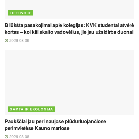
LIETUVOJE
Bliūkšta pasakojimai apie kolegijas: KVK studentai atvėrė
kortas – kol kiti skaito vadovėlius, jie jau užsidirba duonai
2026 08 09
GAMTA IR EKOLOGIJA
Paukščiai jau peri naujose plūduriuojančiose
perimvietėse Kauno mariose
2026 08 08