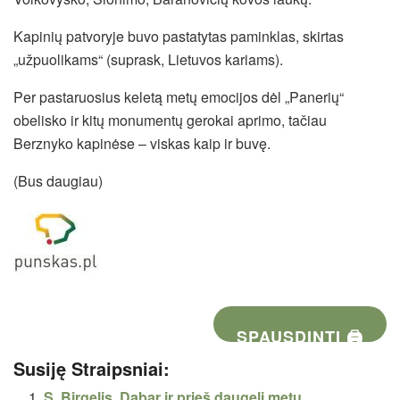
Kapinių patvoryje buvo pastatytas paminklas, skirtas
„užpuolikams“ (suprask, Lietuvos kariams).
Per pastaruosius keletą metų emocijos dėl „Panerių“
obelisko ir kitų monumentų gerokai aprimo, tačiau
Berznyko kapinėse – viskas kaip ir buvę.
(Bus daugiau)
SPAUSDINTI 🖨
Susiję Straipsniai:
S. Birgelis. Dabar ir prieš daugelį metų