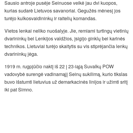
Sausio antroje pusėje Seinuose veikė jau dvi kuopos,
kurias sudarė Lietuvos savanoriai. Gegužės mėnesį jos
turėjo kulkosvaidininkų ir raitelių komandas.
Vietos lenkai neliko nuošalyje. Jie, remiami turtingų vietinių
dvarininkų bei Lenkijos valdžios, įsigijo ginklų bei karinės
technikos. Lietuviai turėjo skaitytis su vis stiprėjančia lenkų
dvarininkų jėga.
1919 m. rugpjūčio naktį iš 22 į 23-iąją Suvalkų POW
vadovybė surengė vadinamąjį Seinų sukilimą, kurio tikslas
buvo išstumti lietuvius už demarkacinės linijos ir užimti sritį
iki pat Simno.