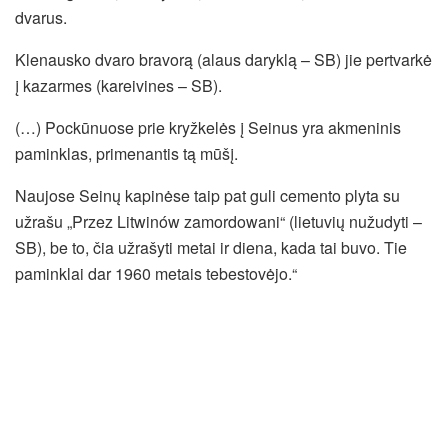
dvarus.
Klenausko dvaro bravorą (alaus daryklą – SB) jie pertvarkė
į kazarmes (kareivines – SB).
(…) Pockūnuose prie kryžkelės į Seinus yra akmeninis
paminklas, primenantis tą mūšį.
Naujose Seinų kapinėse taip pat guli cemento plyta su
užrašu „Przez Litwinów zamordowani“ (lietuvių nužudyti –
SB), be to, čia užrašyti metai ir diena, kada tai buvo. Tie
paminklai dar 1960 metais tebestovėjo.“