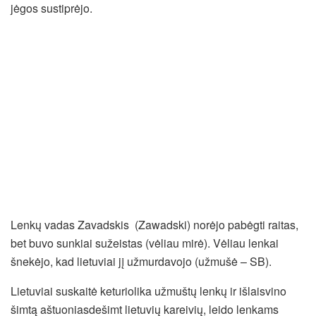
jėgos sustiprėjo.
Lenkų vadas Zavadskis (Zawadski) norėjo pabėgti raitas,
bet buvo sunkiai sužeistas (vėliau mirė). Vėliau lenkai
šnekėjo, kad lietuviai jį užmurdavojo (užmušė – SB).
Lietuviai suskaitė keturiolika užmuštų lenkų ir išlaisvino
šimtą aštuoniasdešimt lietuvių kareivių, leido lenkams