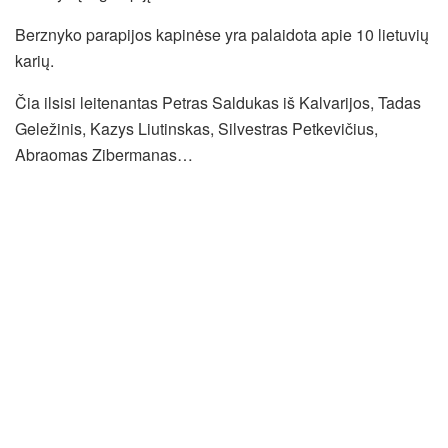
Berznyko parapijos kapinėse yra palaidota apie 10 lietuvių
karių.
Čia ilsisi leitenantas Petras Saldukas iš Kalvarijos, Tadas
Geležinis, Kazys Liutinskas, Silvestras Petkevičius,
Abraomas Zibermanas…