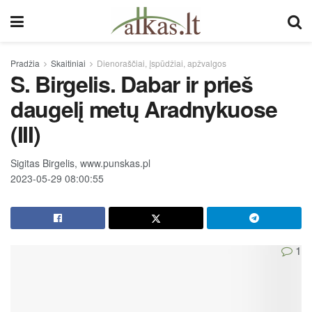
Pradžia
Skaitiniai
Dienoraščiai, įspūdžiai, apžvalgos
S. Birgelis. Dabar ir prieš
daugelį metų Aradnykuose
(III)
Sigitas Birgelis, www.punskas.pl
2023-05-29 08:00:55
1