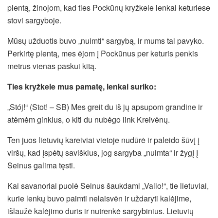
plentą, žinojom, kad ties Pockūnų kryžkele lenkai keturiese
stovi sargyboje.
Mūsų užduotis buvo „nuimti“ sargybą, ir mums tai pavyko.
Perkirtę plentą, mes ėjom į Pockūnus per keturis penkis
metrus vienas paskui kitą.
Ties kryžkele mus pamatę, lenkai suriko:
„Stój!“ (Stot! – SB) Mes greit du iš jų apsupom grandine ir
atėmėm ginklus, o kiti du nubėgo link Kreivėnų.
Ten juos lietuvių kareiviai vietoje nudūrė ir paleido šūvį į
viršų, kad įspėtų saviškius, jog sargyba „nuimta“ ir žygį į
Seinus galima tęsti.
Kai savanoriai puolė Seinus šaukdami „Valio!“, tie lietuviai,
kurie lenkų buvo paimti nelaisvėn ir uždaryti kalėjime,
išlaužė kalėjimo duris ir nutrenkė sargybinius. Lietuvių