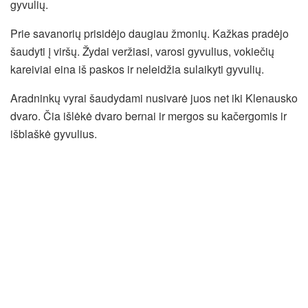
gyvulių.
Prie savanorių prisidėjo daugiau žmonių. Kažkas pradėjo
šaudyti į viršų. Žydai veržiasi, varosi gyvulius, vokiečių
kareiviai eina iš paskos ir neleidžia sulaikyti gyvulių.
Aradninkų vyrai šaudydami nusivarė juos net iki Klenausko
dvaro. Čia išlėkė dvaro bernai ir mergos su kačergomis ir
išblaškė gyvulius.