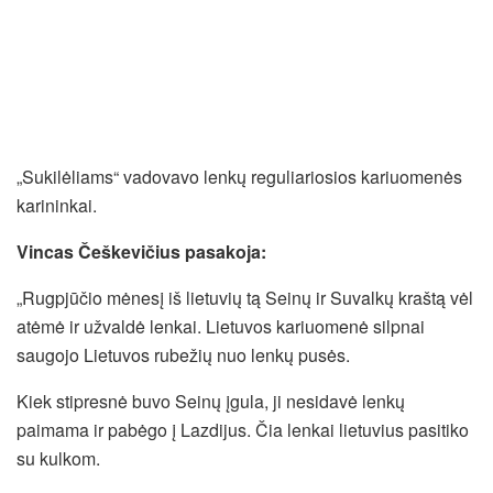
„Sukilėliams“ vadovavo lenkų reguliariosios kariuomenės
karininkai.
Vincas Češkevičius pasakoja:
„Rugpjūčio mėnesį iš lietuvių tą Seinų ir Suvalkų kraštą vėl
atėmė ir užvaldė lenkai. Lietuvos kariuomenė silpnai
saugojo Lietuvos rubežių nuo lenkų pusės.
Kiek stipresnė buvo Seinų įgula, ji nesidavė lenkų
paimama ir pabėgo į Lazdijus. Čia lenkai lietuvius pasitiko
su kulkom.