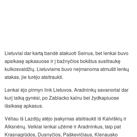
Lietuviai dar kartą bandė atakuoti Seinus, bet lenkai buvo
apsikasę apkasuose ir į bažnyčios bokštus susitraukę
kulkosvaidžių. Lietuviams buvo neįmanoma atmušti lenkų
atakas, jie turėjo atsitraukti.
Lenkai ėjo pirmyn link Lietuvos. Aradninkų savanoriai dar
kurį laiką gynėsi, po Zablacko kalnu bei žydkapiuose
išsikasę apkasus.
Vėliau iš Lazdijų atėjo įsakymas atsitraukti iš Kalviškių ir
Alksnėnų. Veikiai lenkai užėmė ir Aradninkus, taip pat
Krasnagrūdos, Dusnyčios, Paškevičiaus, Klenausko