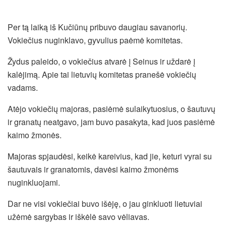
Per tą laiką iš Kučiūnų pribuvo daugiau savanorių.
Vokiečius nuginklavo, gyvulius paėmė komitetas.
Žydus paleido, o vokiečius atvarė į Seinus ir uždarė į
kalėjimą. Apie tai lietuvių komitetas pranešė vokiečių
vadams.
Atėjo vokiečių majoras, pasiėmė sulaikytuosius, o šautuvų
ir granatų neatgavo, jam buvo pasakyta, kad juos pasiėmė
kaimo žmonės.
Majoras spjaudėsi, keikė kareivius, kad jie, keturi vyrai su
šautuvais ir granatomis, davėsi kaimo žmonėms
nuginkluojami.
Dar ne visi vokiečiai buvo išėję, o jau ginkluoti lietuviai
užėmė sargybas ir iškėlė savo vėliavas.