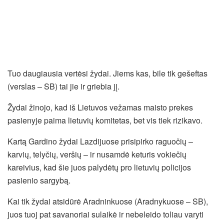
Tuo daugiausia vertėsi žydai. Jiems kas, bile tik gešeftas
(verslas – SB) tai jie ir griebia jį.
Žydai žinojo, kad iš Lietuvos vežamas maisto prekes
pasienyje paima lietuvių komitetas, bet vis tiek rizikavo.
Kartą Gardino žydai Lazdijuose prisipirko raguočių –
karvių, telyčių, veršių – ir nusamdė keturis vokiečių
kareivius, kad šie juos palydėtų pro lietuvių policijos
pasienio sargybą.
Kai tik žydai atsidūrė Aradninkuose (Aradnykuose – SB),
juos tuoj pat savanoriai sulaikė ir nebeleido toliau varyti