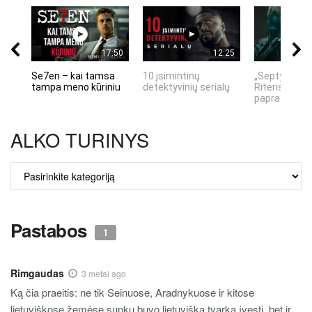
17:50
12:25
Se7en – kai tamsa
10 įsimintinų
„Septynių Ka
tampa meno kūriniu
detektyvinių serialų
Riteris" – kai
paprastumas
ALKO TURINYS
ALKO
TURINYS
Pastabos
1
Rimgaudas
3 metai ago
Ką čia praeitis: ne tik Seinuose, Aradnykuose ir kitose
lietuviškose žemėse sunku buvo lietuvišką tvarką įvesti, bet ir