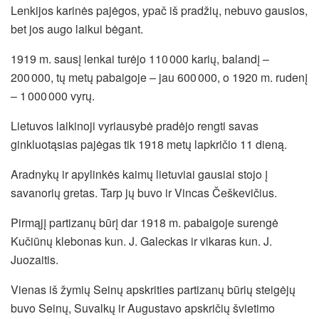
Lenkijos karinės pajėgos, ypač iš pradžių, nebuvo gausios,
bet jos augo laikui bėgant.
1919 m. sausį lenkai turėjo 110 000 karių, balandį –
200 000, tų metų pabaigoje – jau 600 000, o 1920 m. rudenį
– 1 000 000 vyrų.
Lietuvos laikinoji vyriausybė pradėjo rengti savas
ginkluotąsias pajėgas tik 1918 metų lapkričio 11 dieną.
Aradnykų ir apylinkės kaimų lietuviai gausiai stojo į
savanorių gretas. Tarp jų buvo ir Vincas Češkevičius.
Pirmąjį partizanų būrį dar 1918 m. pabaigoje surengė
Kučiūnų klebonas kun. J. Galeckas ir vikaras kun. J.
Juozaitis.
Vienas iš žymių Seinų apskrities partizanų būrių steigėjų
buvo Seinų, Suvalkų ir Augustavo apskričių švietimo