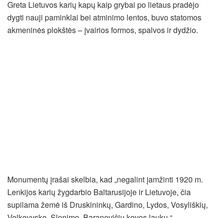
Greta Lietuvos karių kapų kaip grybai po lietaus pradėjo
dygti nauji paminklai bei atminimo lentos, buvo statomos
akmeninės plokštės – įvairios formos, spalvos ir dydžio.
Monumentų įrašai skelbia, kad „negalint įamžinti 1920 m.
Lenkijos karių žygdarbio Baltarusijoje ir Lietuvoje, čia
supilama žemė iš Druskininkų, Gardino, Lydos, Vosyliškių,
Volkovysko, Slonimo, Baranovičių kovos laukų.“