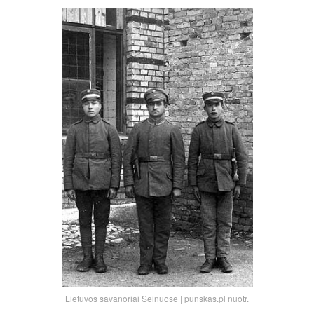
Lietuvos savanoriai Seinuose | punskas.pl nuotr.