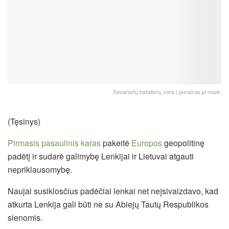
Savanorių batalionų vora | punskas.pl nuotr.
(Tęsinys)
Pirmasis pasaulinis karas
pakeitė
Europos
geopolitinę
padėtį ir sudarė galimybę Lenkijai ir Lietuvai atgauti
nepriklausomybę.
Naujai susiklosčius padėčiai lenkai net neįsivaizdavo, kad
atkurta Lenkija gali būti ne su Abiejų Tautų Respublikos
sienomis.