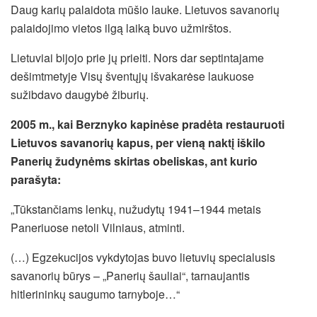
Daug karių palaidota mūšio lauke. Lietuvos savanorių
palaidojimo vietos ilgą laiką buvo užmirštos.
Lietuviai bijojo prie jų prieiti. Nors dar septintajame
dešimtmetyje Visų šventųjų išvakarėse laukuose
sužibdavo daugybė žiburių.
2005 m., kai Berznyko kapinėse pradėta restauruoti
Lietuvos savanorių kapus, per vieną naktį iškilo
Panerių žudynėms skirtas obeliskas, ant kurio
parašyta:
„Tūkstančiams lenkų, nužudytų 1941–1944 metais
Paneriuose netoli Vilniaus, atminti.
(…) Egzekucijos vykdytojas buvo lietuvių specialusis
savanorių būrys – „Panerių šauliai“, tarnaujantis
hitlerininkų saugumo tarnyboje…“