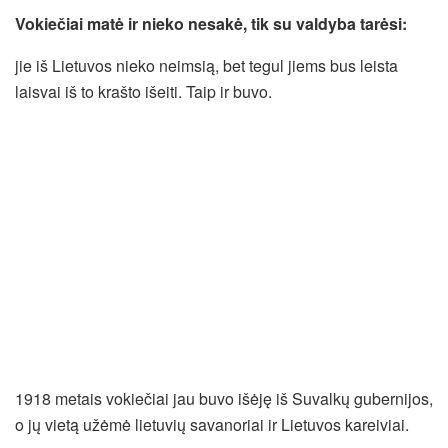
Vokiečiai matė ir nieko nesakė, tik su valdyba tarėsi:
jie iš Lietuvos nieko neimsią, bet tegul jiems bus leista
laisvai iš to krašto išeiti. Taip ir buvo.
1918 metais vokiečiai jau buvo išėję iš Suvalkų gubernijos,
o jų vietą užėmė lietuvių savanoriai ir Lietuvos kareiviai.