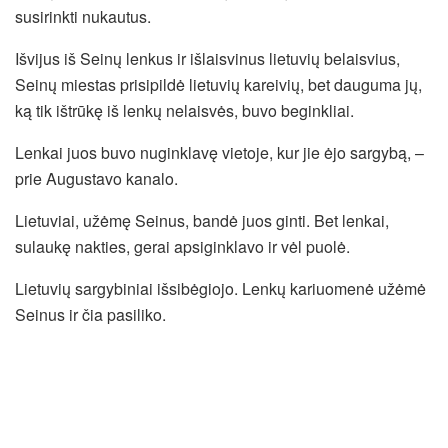
susirinkti nukautus.
Išvijus iš Seinų lenkus ir išlaisvinus lietuvių belaisvius,
Seinų miestas prisipildė lietuvių kareivių, bet dauguma jų,
ką tik ištrūkę iš lenkų nelaisvės, buvo beginkliai.
Lenkai juos buvo nuginklavę vietoje, kur jie ėjo sargybą, –
prie Augustavo kanalo.
Lietuviai, užėmę Seinus, bandė juos ginti. Bet lenkai,
sulaukę nakties, gerai apsiginklavo ir vėl puolė.
Lietuvių sargybiniai išsibėgiojo. Lenkų kariuomenė užėmė
Seinus ir čia pasiliko.