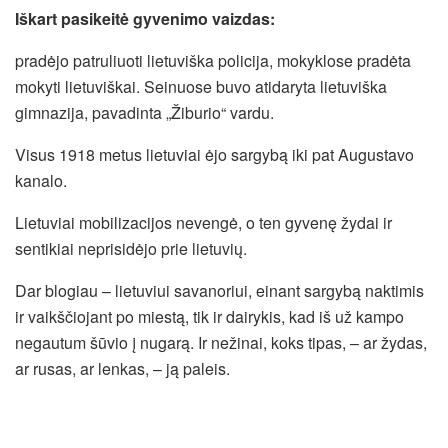
Iškart pasikeitė gyvenimo vaizdas:
pradėjo patruliuoti lietuviška policija, mokyklose pradėta
mokyti lietuviškai. Seinuose buvo atidaryta lietuviška
gimnazija, pavadinta „Žiburio“ vardu.
Visus 1918 metus lietuviai ėjo sargybą iki pat Augustavo
kanalo.
Lietuviai mobilizacijos nevengė, o ten gyvenę žydai ir
sentikiai neprisidėjo prie lietuvių.
Dar blogiau – lietuviui savanoriui, einant sargybą naktimis
ir vaikščiojant po miestą, tik ir dairykis, kad iš už kampo
negautum šūvio į nugarą. Ir nežinai, koks tipas, – ar žydas,
ar rusas, ar lenkas, – ją paleis.