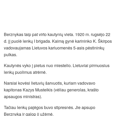
Berznykas taip pat virto kautynių vieta. 1920 m. rugsėjo 22
d. jį puolė lenkų I brigada. Kaimą gynė karininko K. Škirpos
vadovaujamas Lietuvos kariuomenės 5-asis pėstininkų
pulkas.
Kautynės vyko į pietus nuo miestelio. Lietuviai pirmuosius
lenkų puolimus atrėmė.
Narsiai kovėsi lietuvių šarvuotis, kuriam vadovavo
kapitonas Kazys Musteikis (vėliau generolas, krašto
apsaugos ministras).
Tačiau lenkų pajėgos buvo stipresnės. Jie apsupo
Berznyką ir galop jį užėmė.