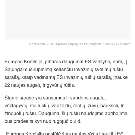
Svetimžemių rūšių sąrašas papildytas 22 naujomis rūšimis | lrv.lt nuotr.
Europos Komisija, pritarus daugumai ES valstybių narių, į
Sąjungai susirūpinimą keliančių invazinių svetimų rūšių
sąrašą, kitaip vadinamą ES invazinių rūšių sąrašą, įtraukė
22 naujas augalų ir gyvūnų rūšis.
Šiame sąraše yra sausumos ir vandens augalų,
vėžiagyvių, moliuskų, vabzdžių, roplių, žuvų, paukščių ir
žinduolių rūšių. Daugumai šių rūšių naudojimo apribojimai
bus pradėti taikyti nuo rugpjūčio 2 d.
„Europos Komisija pasiūlė šias naujas rūšis įtraukti į ES