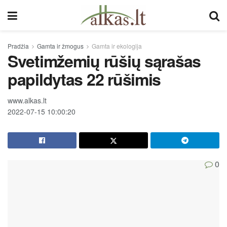
Pradžia
Gamta ir žmogus
Gamta ir ekologija
Svetimžemių rūšių sąrašas
papildytas 22 rūšimis
www.alkas.lt
2022-07-15 10:00:20
0