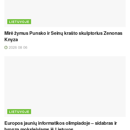
LIETUVOJE
Mirė žymus Punsko ir Seinų krašto skulptorius Zenonas
Knyza
2026 08 06
LIETUVOJE
Europos jaunių informatikos olimpiadoje – sidabras ir
bronza moksleiviams iš Lietuvos