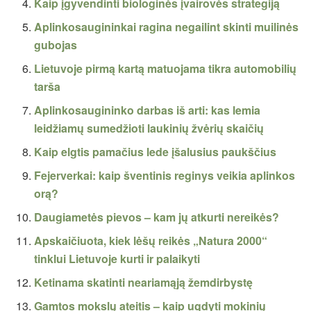
Kaip įgyvendinti biologinės įvairovės strategiją
Aplinkosaugininkai ragina negailint skinti muilinės
gubojas
Lietuvoje pirmą kartą matuojama tikra automobilių
tarša
Aplinkosaugininko darbas iš arti: kas lemia
leidžiamų sumedžioti laukinių žvėrių skaičių
Kaip elgtis pamačius lede įšalusius paukščius
Fejerverkai: kaip šventinis reginys veikia aplinkos
orą?
Daugiametės pievos – kam jų atkurti nereikės?
Apskaičiuota, kiek lėšų reikės „Natura 2000“
tinklui Lietuvoje kurti ir palaikyti
Ketinama skatinti neariamąją žemdirbystę
Gamtos mokslų ateitis – kaip ugdyti mokinių