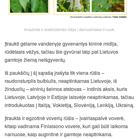
Invazinės ir svetimžemės rūšys | darnusmiskai.lt nuotr.
Įtraukti gėlame vandenyje gyvenantys kininė midija,
rūdėtasis vėžys, tačiau šie gyvūnai taip pat Lietuvos
gamtoje žiemą neišgyventų.
Iš paukščių į šį sąrašą įrašyta tik viena rūšis –
raudonsturplis bulbiulis, neaptinkamas Lietuvoje, iš
žinduolių – elninių šeimos atstovas – indinis aksis, kuris
Lietuvoje, Latvijoje ir Estijoje laisvėje neaptinkamas, tačiau
introdukuotas į Italiją, Vokietiją, Slovėniją, Lenkiją, Ukrainą.
Įtraukta ir egzotinė voverių rūšis – įvairiaspalvė voverė,
kitaip vadinama Finlaisono vovere, kuri gali būti laikoma
namuose, kaip augintinė ir gamtoje neaptinkama.