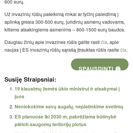
600 eurų.
Už invazinių rūšių pateikimą rinkai ar tyčinį paleidimą į
aplinką gresia 300-500 eurų, juridinių asmenų vadovams,
kitiems atsakingiems asmenims – 800-1500 eurų baudos.
Daugiau žinių apie invazines rūšis galite rasti
čia
, apie
naujas į ES invazinių rūšių sąrašą įtrauktas rūšis rasite
čia
.
SPAUSDINTI 🖨
Susiję Straipsniai:
19 klausimų žemės ūkio ministrui ir atsakymai į
juos
Neniokokime savų augalų, neplatinkime svetimų
ES planuose iki 2030 m. pabrėžiama būtinybė
plėtoti saugomų teritorijų plotus