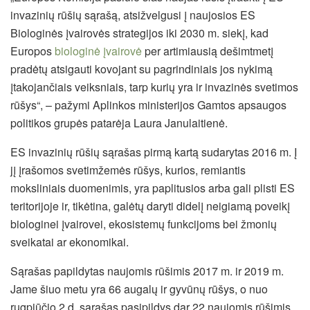
invazinių rūšių sąrašą, atsižvelgusi į naujosios ES
Biologinės įvairovės strategijos iki 2030 m. siekį, kad
Europos
biologinė įvairovė
per artimiausią dešimtmetį
pradėtų atsigauti kovojant su pagrindiniais jos nykimą
įtakojančiais veiksniais, tarp kurių yra ir invazinės svetimos
rūšys“, – pažymi Aplinkos ministerijos Gamtos apsaugos
politikos grupės patarėja Laura Janulaitienė.
ES invazinių rūšių sąrašas pirmą kartą sudarytas 2016 m. Į
jį įrašomos svetimžemės rūšys, kurios, remiantis
moksliniais duomenimis, yra paplitusios arba gali plisti ES
teritorijoje ir, tikėtina, galėtų daryti didelį neigiamą poveikį
biologinei įvairovei, ekosistemų funkcijoms bei žmonių
sveikatai ar ekonomikai.
Sąrašas papildytas naujomis rūšimis 2017 m. ir 2019 m.
Jame šiuo metu yra 66 augalų ir gyvūnų rūšys, o nuo
rugpjūčio 2 d. sąrašas pasipildys dar 22 naujomis rūšimis,