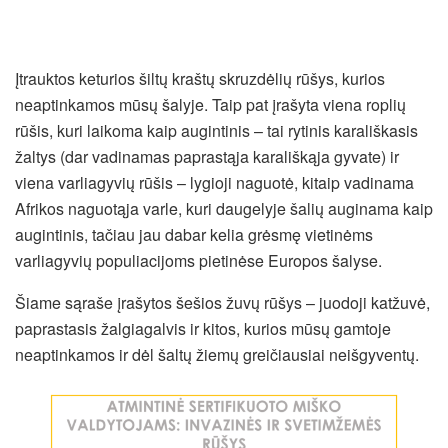
Įtrauktos keturios šiltų kraštų skruzdėlių rūšys, kurios
neaptinkamos mūsų šalyje. Taip pat įrašyta viena roplių
rūšis, kuri laikoma kaip augintinis – tai rytinis karališkasis
žaltys (dar vadinamas paprastąja karališkąja gyvate) ir
viena varliagyvių rūšis – lygioji naguotė, kitaip vadinama
Afrikos naguotąja varle, kuri daugelyje šalių auginama kaip
augintinis, tačiau jau dabar kelia grėsmę vietinėms
varliagyvių populiacijoms pietinėse Europos šalyse.
Šiame sąraše įrašytos šešios žuvų rūšys – juodoji katžuvė,
paprastasis žalgiagalvis ir kitos, kurios mūsų gamtoje
neaptinkamos ir dėl šaltų žiemų greičiausiai neišgyventų.