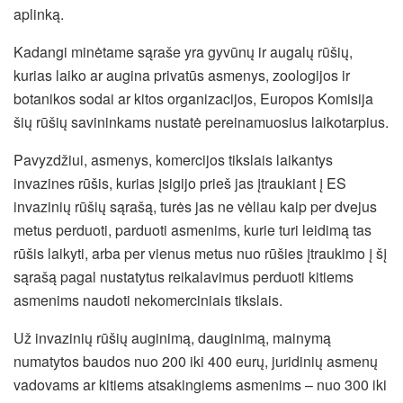
aplinką.
Kadangi minėtame sąraše yra gyvūnų ir augalų rūšių,
kurias laiko ar augina privatūs asmenys, zoologijos ir
botanikos sodai ar kitos organizacijos, Europos Komisija
šių rūšių savininkams nustatė pereinamuosius laikotarpius.
Pavyzdžiui, asmenys, komercijos tikslais laikantys
invazines rūšis, kurias įsigijo prieš jas įtraukiant į ES
invazinių rūšių sąrašą, turės jas ne vėliau kaip per dvejus
metus perduoti, parduoti asmenims, kurie turi leidimą tas
rūšis laikyti, arba per vienus metus nuo rūšies įtraukimo į šį
sąrašą pagal nustatytus reikalavimus perduoti kitiems
asmenims naudoti nekomerciniais tikslais.
Už invazinių rūšių auginimą, dauginimą, mainymą
numatytos baudos nuo 200 iki 400 eurų, juridinių asmenų
vadovams ar kitiems atsakingiems asmenims – nuo 300 iki