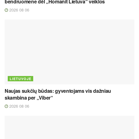
bendruomene dėl „Homanit Lietuva“ veiklos
2026 08 06
LIETUVOJE
Naujas sukčių būdas: gyventojams vis dažniau
skambina per „Viber“
2026 08 06