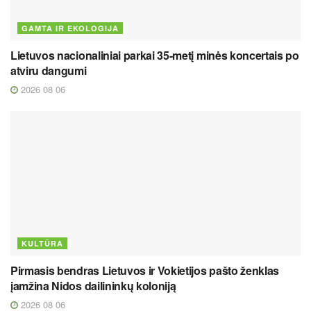
GAMTA IR EKOLOGIJA
Lietuvos nacionaliniai parkai 35-metį minės koncertais po
atviru dangumi
2026 08 06
KULTŪRA
Pirmasis bendras Lietuvos ir Vokietijos pašto ženklas
įamžina Nidos dailininkų koloniją
2026 08 06