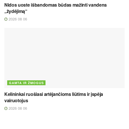
Nidos uoste išbandomas būdas mažinti vandens
„žydėjimą“
2026 08 06
GAMTA IR ŽMOGUS
Kelininkai ruošiasi artėjančioms liūtims ir įspėja
vairuotojus
2026 08 06