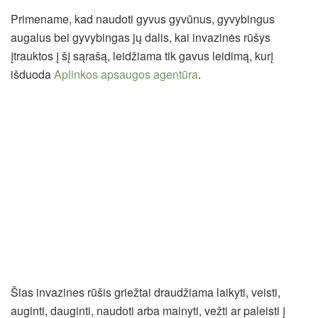
Primename, kad naudoti gyvus gyvūnus, gyvybingus
augalus bei gyvybingas jų dalis, kai invazinės rūšys
įtrauktos į šį sąrašą, leidžiama tik gavus leidimą, kurį
išduoda
Aplinkos apsaugos agentūra
.
Šias invazines rūšis griežtai draudžiama laikyti, veisti,
auginti, dauginti, naudoti arba mainyti, vežti ar paleisti į