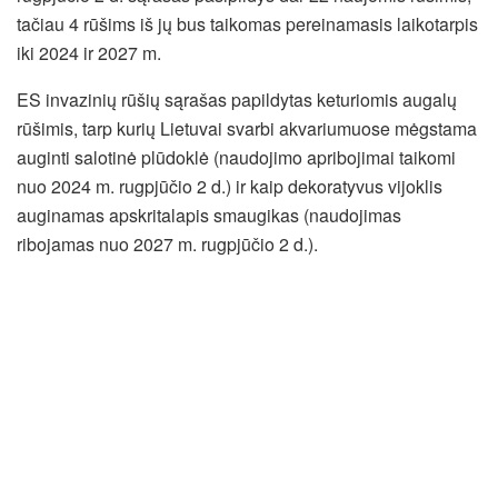
tačiau 4 rūšims iš jų bus taikomas pereinamasis laikotarpis
iki 2024 ir 2027 m.
ES invazinių rūšių sąrašas papildytas keturiomis augalų
rūšimis, tarp kurių Lietuvai svarbi akvariumuose mėgstama
auginti salotinė plūdoklė (naudojimo apribojimai taikomi
nuo 2024 m. rugpjūčio 2 d.) ir kaip dekoratyvus vijoklis
auginamas apskritalapis smaugikas (naudojimas
ribojamas nuo 2027 m. rugpjūčio 2 d.).