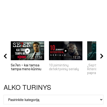
17:50
12:25
Se7en – kai tamsa
10 įsimintinų
„Septynių Ka
tampa meno kūriniu
detektyvinių serialų
Riteris" – kai
paprastumas
ALKO TURINYS
ALKO
TURINYS