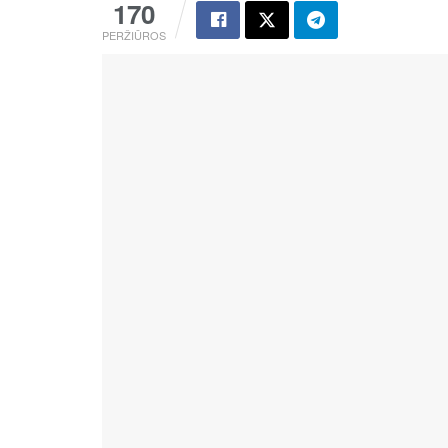
170
PERŽIŪROS