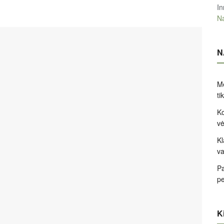
In
Na
N
Me
ti
Ko
v
Kl
va
Pa
pe
Ki