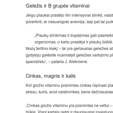
Geležis ir B grupės vitaminai
Jeigu plaukai pradėjo itin intensyviai slinkti, vai
įsivertinti, ar nesusirgote anemija, taip pat tai pui
„Plaukų slinkimas ir trupėjimas gali pasireik
organizmas, o kartu prastėja ir plaukų būklė
tikslų feritino kiekį – tai yra geriausias geležie
gydytoju galėsite nusimatyti geležies vartojimo pl
specialistu“, – pataria J. Aleknienė.
Cinkas, magnis ir kalis
Kol grožio vitaminu pramintas cinkas rūpinasi pl
stresu, kuris, anot vaistininkės, bene dažniausias
„Cinkas grožio vitaminu yra pramintas ne veltui – 
būklę. Visgi kartais netgi ir daugiausiai investuoja