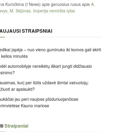
na Kuročkina (I News) apie geruosius rusus
apie
A.
vys, M. Sėjūnas. Imperija nemiršta tyliai
AUJAUSI STRAIPSNIAI
dikai įspėja – nuo vieno guminuko iki komos gali skirti
k kelios minutės
dėl automobilyje nereikėtų iškart jungti didžiausio
ėsinimo?
ausimas, kurį per liūtis uždavė šimtai vairuotojų:
žiuoti ar apsisukti?
ukščiai jau peri naujose plūduriuojančiose
rimvietėse Kauno mariose
ti
Straipsniai