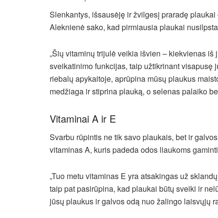
Slenkantys, išsausėję ir žvilgesį praradę plaukai –
Aleknienė sako, kad pirmiausia plaukai nusilpsta d
„Šių vitaminų trijulė veikia išvien – kiekvienas iš
sveikatinimo funkcijas, taip užtikrinant visapusę
riebalų apykaitoje, aprūpina mūsų plaukus maist
medžiaga ir stiprina plauką, o selenas palaiko b
Vitaminai A ir E
Svarbu rūpintis ne tik savo plaukais, bet ir galvo
vitaminas A, kuris padeda odos liaukoms gaminti
„Tuo metu vitaminas E yra atsakingas už skland
taip pat pasirūpina, kad plaukai būtų sveiki ir nel
jūsų plaukus ir galvos odą nuo žalingo laisvųjų r