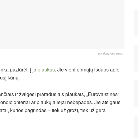
pixabay.org nuotr.
nka pažiūrėti į jo
plaukus
. Jie vieni pirmųjų išduos apie
pusį kūną.
čiais ir žvilgesį praradusiais plaukais, „Eurovaistinės“
 kondicionieriai ar plaukų aliejai nebepadės. Jie atsigaus
atai, kurios pagrindas – tiek už grožį, tiek už gerą