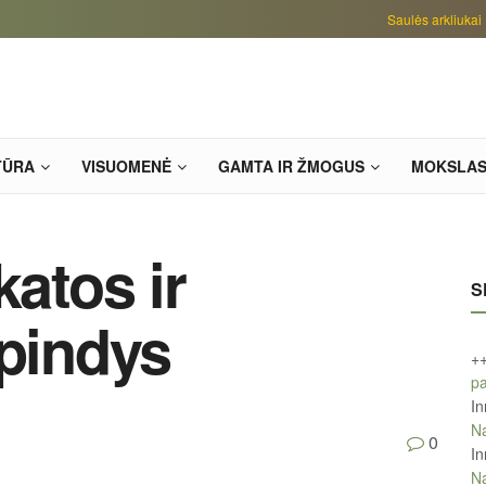
Saulės arkliukai
TŪRA
VISUOMENĖ
GAMTA IR ŽMOGUS
MOKSLA
katos ir
S
spindys
+
pa
In
Na
0
In
Na