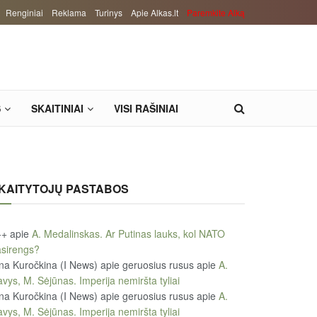
Renginiai
Reklama
Turinys
Apie Alkas.lt
Paremkite Alką
S
SKAITINIAI
VISI RAŠINIAI
KAITYTOJŲ PASTABOS
++
apie
A. Medalinskas. Ar Putinas lauks, kol NATO
sirengs?
na Kuročkina (I News) apie geruosius rusus
apie
A.
vys, M. Sėjūnas. Imperija nemiršta tyliai
na Kuročkina (I News) apie geruosius rusus
apie
A.
vys, M. Sėjūnas. Imperija nemiršta tyliai