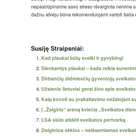
nepasirūpinsime savo streso išvarginta nervine s
dažnu atveju būna rekomenduojami vartoti šalia c
Susiję Straipsniai:
Kad plaukai būtų sveiki ir gyvybingi
Slenkantys plaukai – kada reikia sunerim
Dirbančių didmiesčių gyventojų sveikatos 
Užsienio lietuviai gerai žino apie sveika
Kaip kovoti su prakaitavimu nežalojant s
Į „Žalgirio“ areną kviečia „Sveikatos die
LSA siūlo atidėti sveikatos pertvarką
Daigintos sėklos – neišsemiamas sveikato