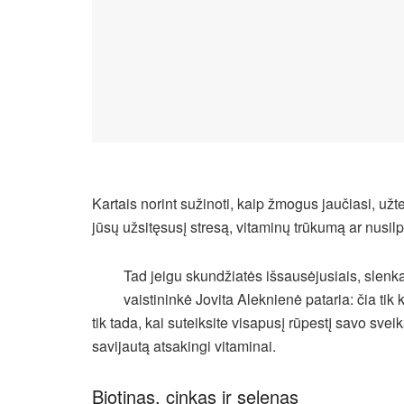
Kartais norint sužinoti, kaip žmogus jaučiasi, užte
jūsų užsitęsusį stresą, vitaminų trūkumą ar nusil
Tad jeigu skundžiatės išsausėjusiais, slenkan
vaistininkė Jovita Aleknienė pataria: čia tik
tik tada, kai suteiksite visapusį rūpestį savo sveik
savijautą atsakingi vitaminai.
Biotinas, cinkas ir selenas