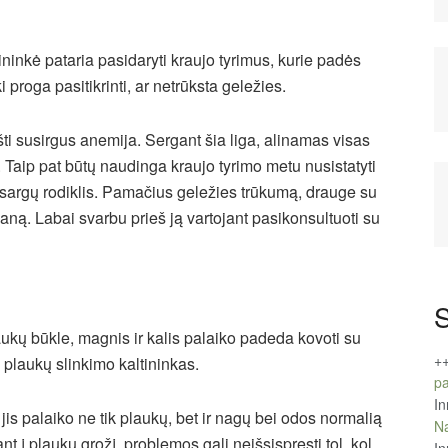
stininkė pataria pasidaryti kraujo tyrimus, kurie padės
ki proga pasitikrinti, ar netrūksta geležies.
šti susirgus anemija. Sergant šia liga, alinamas visas
. Taip pat būtų naudinga kraujo tyrimo metu nusistatyti
s atsargų rodiklis. Pamačius geležies trūkumą, drauge su
aną. Labai svarbu prieš ją vartojant pasikonsultuoti su
S
aukų būkle, magnis ir kalis palaiko padeda kovoti su
+
 plaukų slinkimo kaltininkas.
pa
In
jis palaiko ne tik plaukų, bet ir nagų bei odos normalią
Na
nt į plaukų grožį, problemos gali neišsispręsti tol, kol
In