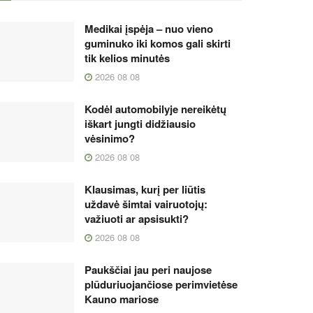
Medikai įspėja – nuo vieno
guminuko iki komos gali skirti
tik kelios minutės
2026 08 08
Kodėl automobilyje nereikėtų
iškart jungti didžiausio
vėsinimo?
2026 08 08
Klausimas, kurį per liūtis
uždavė šimtai vairuotojų:
važiuoti ar apsisukti?
2026 08 08
Paukščiai jau peri naujose
plūduriuojančiose perimvietėse
Kauno mariose