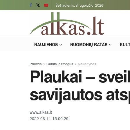
Šeštadienis, 8 rugpjūčio, 2026
NAUJIENOS
NUOMONIŲ RATAS
KUL
Pradžia
Gamta ir žmogus
Įvairenybės
Plaukai – svei
savijautos at
www.alkas.lt
2022-06-11 15:00:29