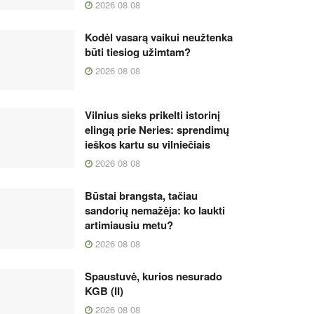
2026 08 08
Kodėl vasarą vaikui neužtenka
būti tiesiog užimtam?
2026 08 08
Vilnius sieks prikelti istorinį
elingą prie Neries: sprendimų
ieškos kartu su vilniečiais
2026 08 08
Būstai brangsta, tačiau
sandorių nemažėja: ko laukti
artimiausiu metu?
2026 08 08
Spaustuvė, kurios nesurado
KGB (II)
2026 08 08