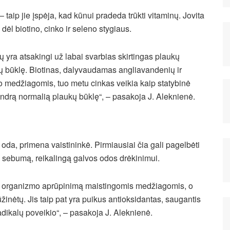
 taip jie įspėja, kad kūnui pradeda trūkti vitaminų. Jovita
ėl biotino, cinko ir seleno stygiaus.
 jų yra atsakingi už labai svarbias skirtingas plaukų
 jų būklę. Biotinas, dalyvaudamas angliavandenių ir
o medžiagomis, tuo metu cinkas veikia kaip statybinė
endrą normalią plaukų būklę“, – pasakoja J. Aleknienė.
s oda, primena vaistininkė. Pirmiausiai čia gali pagelbėti
 sebumą, reikalingą galvos odos drėkinimui.
ų organizmo aprūpinimą maistingomis medžiagomis, o
ūžinėtų. Jis taip pat yra puikus antioksidantas, saugantis
adikalų poveikio“, – pasakoja J. Aleknienė.