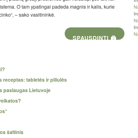
istema. O tam ypatingai padeda magnis ir kalis, kurie
Na
In
inko“, – sako vasitininkė.
Na
In
Na
SPAUSDINTI 🖨
ti?
receptas: tabletės ir piliulės
tos paslaugas Lietuvoje
veikatos?
nos“
s šaltinis