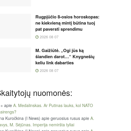
Rugpjūčio 8-osios horoskopas:
ne kiekvieną mintį būtina tuoj
pat paversti sprendimu
2026 08 07
M. Gaižiūtė. „Ogi jūs ką
šiandien darot…“ Knygnešių
keliu link dabarties
2026 08 07
kaitytojų nuomonės:
++
apie
A. Medalinskas. Ar Putinas lauks, kol NATO
sirengs?
na Kuročkina (I News) apie geruosius rusus
apie
A.
vys, M. Sėjūnas. Imperija nemiršta tyliai
na Kuročkina (I News) apie geruosius rusus
apie
A.