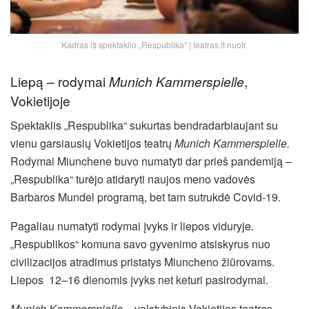
Kadras iš spektaklio „Respublika“ | teatras.lt nuotr.
Liepą – rodymai
Munich Kammerspielle
,
Vokietijoje
Spektaklis „Respublika“ sukurtas bendradarbiaujant su
vienu garsiausių Vokietijos teatrų
Munich Kammerspielle.
Rodymai Miunchene buvo numatyti dar prieš pandemiją
–
„Respublika“ turėjo atidaryti naujos meno vadovės
Barbaros Mundel programą, bet tam sutrukdė Covid-19.
Pagaliau numatyti rodymai įvyks ir liepos viduryje.
„Respublikos“ komuna savo gyvenimo atsiskyrus nuo
civilizacijos atradimus pristatys Miuncheno žiūrovams.
Liepos 12–16 dienomis įvyks net keturi pasirodymai.
Munich Kammerspielle
– valstybinis Vokietijos teatras,