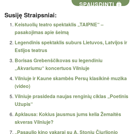
SPAUSDINTI 🖨
Susiję Straipsniai:
Keistuolių teatro spektaklis „TAIPNE“ –
pasakojimas apie šeimą
Legendinis spektaklis suburs Lietuvos, Latvijos ir
Estijos teatrus
Borisas Grebenščikovas su legendiniu
„Akvariumu“ koncertuos Vilniuje
Vilniuje ir Kaune skambės Persų klasikinė muzika
(video)
Vilniuje prasideda naujas renginių ciklas „Poetinis
Užupis“
Apklausa: Kokius jausmus jums kelia Žemaitės
skveras Vilniuje?
„Pasaulio kino vakarai su A. Stoniu Čiurlionio