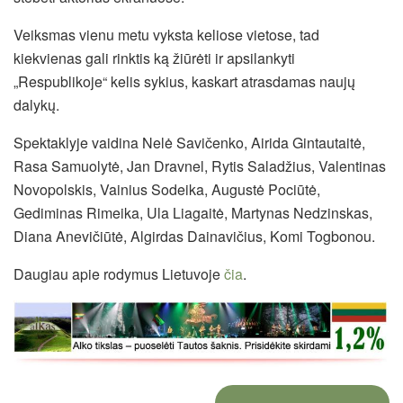
Veiksmas vienu metu vyksta keliose vietose, tad
kiekvienas gali rinktis ką žiūrėti ir apsilankyti
„Respublikoje“ kelis sykius, kaskart atrasdamas naujų
dalykų.
Spektaklyje vaidina Nelė Savičenko, Airida Gintautaitė,
Rasa Samuolytė, Jan Dravnel, Rytis Saladžius, Valentinas
Novopolskis, Vainius Sodeika, Augustė Pociūtė,
Gediminas Rimeika, Ula Liagaitė, Martynas Nedzinskas,
Diana Anevičiūtė, Algirdas Dainavičius, Komi Togbonou.
Daugiau apie rodymus Lietuvoje
čia
.