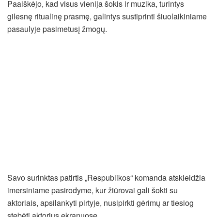
Paaiškėjo, kad visus vienija šokis ir muzika, turintys
gilesnę ritualinę prasmę, galintys sustiprinti šiuolaikiniame
pasaulyje pasimetusį žmogų.
Savo surinktas patirtis „Respublikos“ komanda atskleidžia
imersiniame pasirodyme, kur žiūrovai gali šokti su
aktoriais, apsilankyti pirtyje, nusipirkti gėrimų ar tiesiog
stebėti aktorius ekranuose.