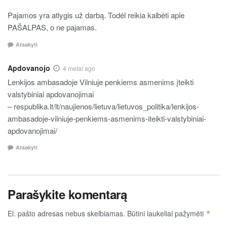
Pajamos yra atlygis už darbą. Todėl reikia kalbėti apie
PAŠALPAS, o ne pajamas.
Atsakyti
Apdovanojo
4 metai ago
Lenkijos ambasadoje Vilniuje penkiems asmenims įteikti
valstybiniai apdovanojimai
– respublika.lt/lt/naujienos/lietuva/lietuvos_politika/lenkijos-
ambasadoje-vilniuje-penkiems-asmenims-iteikti-valstybiniai-
apdovanojimai/
Atsakyti
Parašykite komentarą
El. pašto adresas nebus skelbiamas.
Būtini laukeliai pažymėti
*