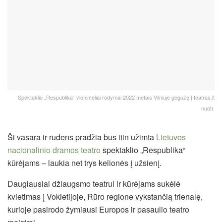
Spektaklio „Respublika“ vieninteliai rodymai 2022 metais Vilniuje gegužę | teatras.lt
nuotr.
Ši vasara ir rudens pradžia bus itin užimta
Lietuvos
nacionalinio dramos teatro
spektaklio „Respublika“
kūrėjams – laukia net trys kelionės į užsienį.
Daugiausiai džiaugsmo teatrui ir kūrėjams sukėlė
kvietimas į Vokietijoje, Rūro regione vykstančią trienalę,
kurioje pasirodo žymiausi Europos ir pasaulio teatro