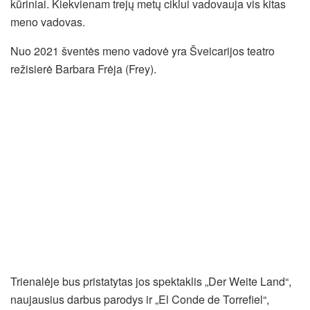
kūriniai. Kiekvienam trejų metų ciklui vadovauja vis kitas
meno vadovas.
Nuo 2021 šventės meno vadovė yra Šveicarijos teatro
režisierė Barbara Frėja (Frey).
Trienalėje bus pristatytas jos spektaklis „Der Weite Land“,
naujausius darbus parodys ir „El Conde de Torrefiel“,