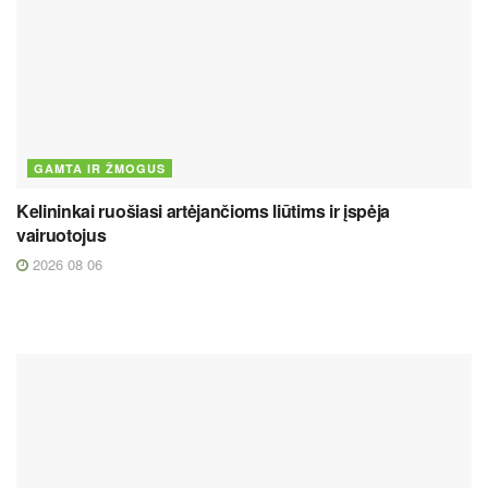
GAMTA IR ŽMOGUS
Kelininkai ruošiasi artėjančioms liūtims ir įspėja
vairuotojus
2026 08 06