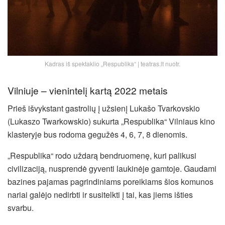
Kadras iš spektaklio „Respublika“ | teatras.lt nuotr.
Vilniuje – vienintelį kartą 2022 metais
Prieš išvykstant gastrolių į užsienį Lukašo Tvarkovskio
(Lukaszo Twarkowskio) sukurta „Respublika“ Vilniaus kino
klasteryje bus rodoma gegužės 4, 6, 7, 8 dienomis.
„Respublika“ rodo uždarą bendruomenę, kuri palikusi
civilizaciją, nusprendė gyventi laukinėje gamtoje. Gaudami
bazines pajamas pagrindiniams poreikiams šios komunos
nariai galėjo nedirbti ir susitelkti į tai, kas jiems išties
svarbu.