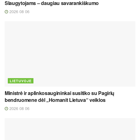
Slaugytojams – daugiau savarankiškumo
2026 08 06
LIETUVOJE
Ministrė ir aplinkosaugininkai susitiko su Pagirių
bendruomene dėl „Homanit Lietuva“ veiklos
2026 08 06