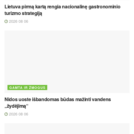
Lietuva pirmą kartą rengia nacionalinę gastronominio
turizmo strategiją
2026 08 06
GAMTA IR ŽMOGUS
Nidos uoste išbandomas būdas mažinti vandens
„žydėjimą“
2026 08 06