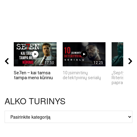
17:50
12:25
Se7en – kai tamsa
10 įsimintinų
„Septynių Ka
tampa meno kūriniu
detektyvinių serialų
Riteris" – kai
paprastumas
ALKO TURINYS
ALKO
TURINYS