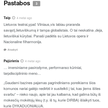
Pastabos
3
Taip
4 metai ago
Lietuvos teatrai,ypač Vilniaus,vis labiau praranda
savąstį,lietuviškumą ir tampa globalistais. O tai neskatina ,deja,
lietuviškai kūrybai. Panaši padėtis su Lietuvos opera ir
Nacionaline filharmonija.
Atsakyti
Pajūrietis
4 metai ago
… imersiniame pasirodyme, performanso kūriniai,
tarpdisciplininio meno…
„Gaudami bazines pajamas pagrindiniams poreikiams šios
komunos nariai galėjo nedirbti ir susitelkti į tai, kas jiems išties
svarbu“ – nieko naujo, apie tai jau kalbama, kad galima būtų iš
mokesčių mokėtojų lėsų (t.y. iš tų, kurie DIRBA) išlaikyti tuos,
kurie DYKADUONIAUJA.