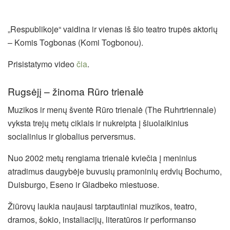
„Respublikoje“ vaidina ir vienas iš šio teatro trupės aktorių
– Komis Togbonas (Komi Togbonou).
Prisistatymo video
čia
.
Rugsėjį – žinoma Rūro trienalė
Muzikos ir menų šventė Rūro trienalė (The Ruhrtriennale)
vyksta trejų metų ciklais ir nukreipta į šiuolaikinius
socialinius ir globalius perversmus.
Nuo 2002 metų rengiama trienalė kviečia į meninius
atradimus daugybėje buvusių pramoninių erdvių Bochumo,
Duisburgo, Eseno ir Gladbeko miestuose.
Žiūrovų laukia naujausi tarptautiniai muzikos, teatro,
dramos, šokio, instaliacijų, literatūros ir performanso