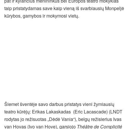
pat ir kylančius menininkus bei Europos teatro mokyklas
taip pristatydamas save kaip vieną iš svarbiausių Monpeljė
kūrybos, gamybos ir mokymosi vietų.
Šiemet šventėje savo darbus pristatys vieni žymiausių
teatro kūrėjų: Erikas Lakaskadas (Eric Lacascade) (LNDT
rodytas jo režisuotas „Dėdė Vania“), belgų režisierius Ivas
van Hovas (Ivo van Hove), garsiojo
Théâtre de Complicité