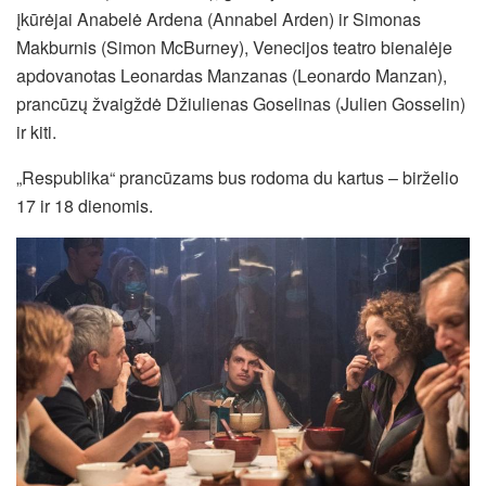
įkūrėjai Anabelė Ardena (Annabel Arden) ir Simonas
Makburnis (Simon McBurney), Venecijos teatro bienalėje
apdovanotas Leonardas Manzanas (Leonardo Manzan),
prancūzų žvaigždė Džiulienas Goselinas (Julien Gosselin)
ir kiti.
„Respublika“ prancūzams bus rodoma du kartus – birželio
17 ir 18 dienomis.