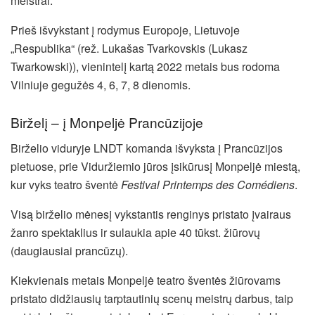
meistrai.
Prieš išvykstant į rodymus Europoje, Lietuvoje
„Respublika“ (rež. Lukašas Tvarkovskis (Lukasz
Twarkowski)), vienintelį kartą 2022 metais bus rodoma
Vilniuje gegužės 4, 6, 7, 8 dienomis.
Birželį – į Monpeljė Prancūzijoje
Birželio viduryje LNDT komanda išvyksta į Prancūzijos
pietuose, prie Viduržiemio jūros įsikūrusį Monpeljė miestą,
kur vyks teatro šventė
Festival Printemps des Comédiens
.
Visą birželio mėnesį vykstantis renginys pristato įvairaus
žanro spektaklius ir sulaukia apie 40 tūkst. žiūrovų
(daugiausiai prancūzų).
Kiekvienais metais Monpeljė teatro šventės žiūrovams
pristato didžiausių tarptautinių scenų meistrų darbus, taip