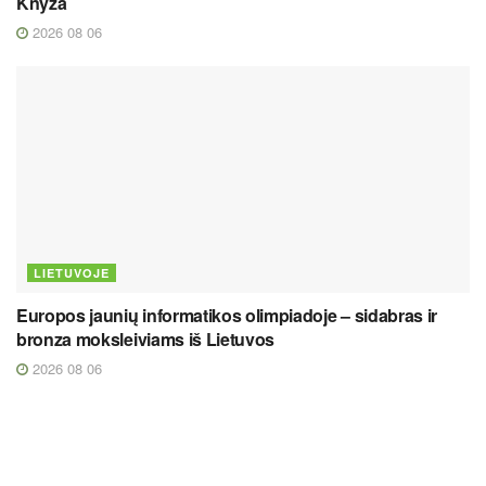
Knyza
2026 08 06
LIETUVOJE
Europos jaunių informatikos olimpiadoje – sidabras ir
bronza moksleiviams iš Lietuvos
2026 08 06