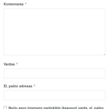
Komentaras
*
Vardas
*
El. pašto adresas
*
Noriu savo interneto naršyklėje išsaugoti vardą, el. pašto