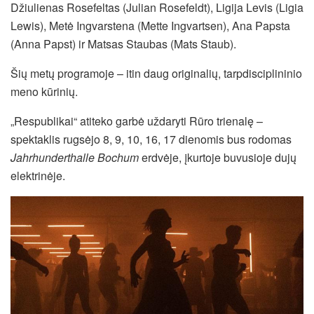
Džiulienas Rosefeltas (Julian Rosefeldt), Ligija Levis (Ligia
Lewis), Metė Ingvarstena (Mette Ingvartsen), Ana Papsta
(Anna Papst) ir Matsas Staubas (Mats Staub).
Šių metų programoje – itin daug originalių, tarpdisciplininio
meno kūrinių.
„Respublikai“ atiteko garbė uždaryti Rūro trienalę –
spektaklis rugsėjo 8, 9, 10, 16, 17 dienomis bus rodomas
Jahrhunderthalle Bochum
erdvėje, įkurtoje buvusioje dujų
elektrinėje.