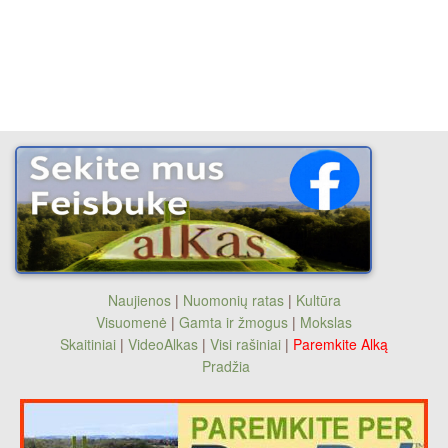
Naujienos
|
Nuomonių ratas
|
Kultūra
Visuomenė
|
Gamta ir žmogus
|
Mokslas
Skaitiniai
|
VideoAlkas
|
Visi rašiniai
|
Paremkite Alką
Pradžia