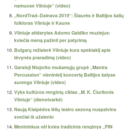
namuose Vilniuje“ (video)
„NordTrad–Dainava 2019“: Šiaurės ir Baltijos šalių
folkloras Vilniuje ir Kaune
Vilniuje atidarytas Adomo Galdiko muziejus:
kviečia meną pažinti per patyrimą
Bulgarų režisierė Vilniuje kurs spektaklį apie
tėvynės praradimą (video)
Garsioji Niujorko mušamųjų grupė „Mantra
Percussion“ vienintelį koncertą Baltijos šalyse
surengs Vilniuje (video)
Vyks kultūros renginių ciklas „M. K. Čiurlionis
Vilniuje“ (dienotvarkė)
Naują Klaipėdos lėlių teatro sezoną nuspalvins
svečiai iš užsienio
Menininkus vėl kvies tradicinis renginys „PIN