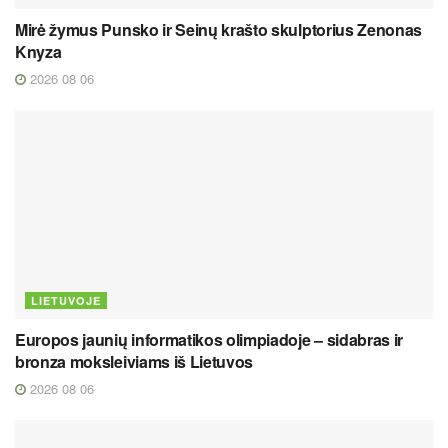
Mirė žymus Punsko ir Seinų krašto skulptorius Zenonas
Knyza
2026 08 06
LIETUVOJE
Europos jaunių informatikos olimpiadoje – sidabras ir
bronza moksleiviams iš Lietuvos
2026 08 06