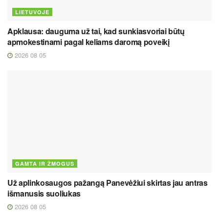
LIETUVOJE
Apklausa: dauguma už tai, kad sunkiasvoriai būtų
apmokestinami pagal keliams daromą poveikį
2026 08 05
GAMTA IR ŽMOGUS
Už aplinkosaugos pažangą Panevėžiui skirtas jau antras
išmanusis suoliukas
2026 08 05