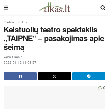
Pradžia
Kultūra
Keistuolių teatro spektaklis
„TAIPNE“ – pasakojimas apie
šeimą
www.alkas.lt
2022-01-12 11:08:57
0