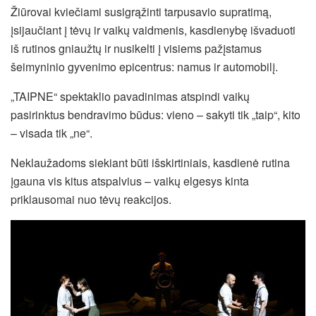
Žiūrovai kviečiami susigrąžinti tarpusavio supratimą,
įsijaučiant į tėvų ir vaikų vaidmenis, kasdienybę išvaduoti
iš rutinos gniaužtų ir nusikelti į visiems pažįstamus
šeimyninio gyvenimo epicentrus: namus ir automobilį.
„TAIPNE“ spektaklio pavadinimas atspindi vaikų
pasirinktus bendravimo būdus: vieno – sakyti tik „taip“, kito
– visada tik „ne“.
Neklaužadoms siekiant būti išskirtiniais, kasdienė rutina
įgauna vis kitus atspalvius – vaikų elgesys kinta
priklausomai nuo tėvų reakcijos.