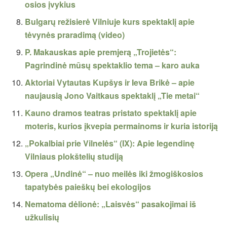
osios įvykius
Bulgarų režisierė Vilniuje kurs spektaklį apie
tėvynės praradimą (video)
P. Makauskas apie premjerą „Trojietės“:
Pagrindinė mūsų spektaklio tema – karo auka
Aktoriai Vytautas Kupšys ir Ieva Brikė – apie
naujausią Jono Vaitkaus spektaklį „Tie metai“
Kauno dramos teatras pristato spektaklį apie
moteris, kurios įkvepia permainoms ir kuria istoriją
„Pokalbiai prie Vilnelės“ (IX): Apie legendinę
Vilniaus plokštelių studiją
Opera „Undinė“ – nuo meilės iki žmogiškosios
tapatybės paieškų bei ekologijos
Nematoma dėlionė: „Laisvės“ pasakojimai iš
užkulisių