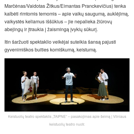
Marčėnas/Vaidotas Žitkus/Eimantas Pranckevičius) tenka
kalbėti rimtomis temomis – apie vaikų saugumą, auklėjimą,
vaikystės keliamus iššūkius – jie nepalieka žiūrovų
abejingų ir įtraukia į žaismingą įvykių sūkurį.
Itin šaržuoti spektaklio veikėjai suteikia šansą pajusti
gyvenimiškos buities komiškumą, keistumą.
Keistuolių teatro spektaklis „TAIPNE“ – pasakojimas apie šeimą | Vilniaus
keistuolių teatro nuotr.