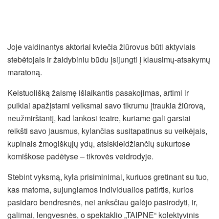
Joje vaidinantys aktoriai kviečia žiūrovus būti aktyviais
stebėtojais ir žaidybiniu būdu įsijungti į klausimų-atsakymų
maratoną.
Keistuolišką žaismę išlaikantis pasakojimas, artimi ir
puikiai apažįstami veiksmai savo tikrumu įtraukia žiūrovą,
neužmirštantį, kad lankosi teatre, kuriame gali garsiai
reikšti savo jausmus, kylančias susitapatinus su veikėjais,
kupinais žmogiškųjų ydų, atsiskleidžiančių sukurtose
komiškose padėtyse – tikrovės veidrodyje.
Stebint vyksmą, kyla prisiminimai, kuriuos gretinant su tuo,
kas matoma, sujungiamos individualios patirtis, kurios
pasidaro bendresnės, nei anksčiau galėjo pasirodyti, ir,
galimai, lengvesnės, o spektaklio „TAIPNE“ kolektyvinis