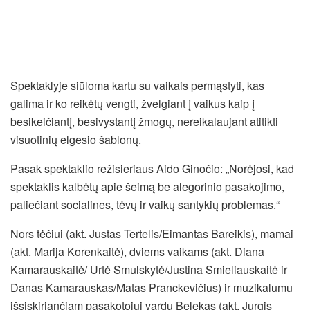
Spektaklyje siūloma kartu su vaikais permąstyti, kas
galima ir ko reikėtų vengti, žvelgiant į vaikus kaip į
besikeičiantį, besivystantį žmogų, nereikalaujant atitikti
visuotinių elgesio šablonų.
Pasak spektaklio režisieriaus Aido Ginočio: „Norėjosi, kad
spektaklis kalbėtų apie šeimą be alegorinio pasakojimo,
paliečiant socialines, tėvų ir vaikų santykių problemas.“
Nors tėčiui (akt. Justas Tertelis/Eimantas Bareikis), mamai
(akt. Marija Korenkaitė), dviems vaikams (akt. Diana
Kamarauskaitė/ Urtė Smulskytė/Justina Smieliauskaitė ir
Danas Kamarauskas/Matas Pranckevičius) ir muzikalumu
išsiskiriančiam pasakotojui vardu Belekas (akt. Jurgis