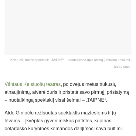
Keistuolių teatro spektaklis „TAIPNE“ – pasakojimas apie šeimą | Vilniaus keistuolių
teatro nuotr.
Vilniaus Keistuolių teatras
, po dvejus metus trukusių
atnaujinimų, atvėrė duris ir pristatė savo pirmąjį pristatymą
– nuotaikingą spektaklį visai šeimai – „TAIPNE“.
Aido Giniočio režisuotas spektaklis mažiesiems ir jų
tėvams – įkvėptas gyvenimiškos patirties, kupinas
betarpiško kūrybinės komandos dalijimosi sava buitimi.