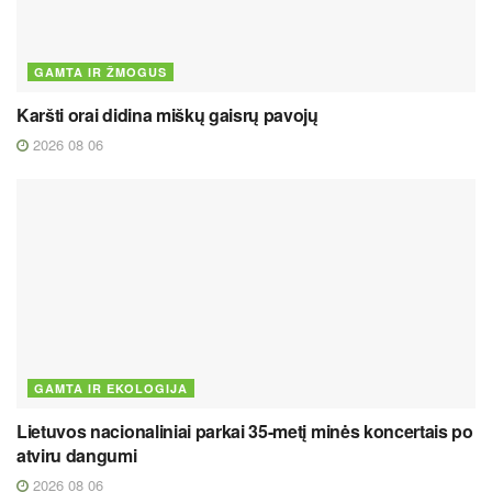
GAMTA IR ŽMOGUS
Karšti orai didina miškų gaisrų pavojų
2026 08 06
GAMTA IR EKOLOGIJA
Lietuvos nacionaliniai parkai 35-metį minės koncertais po
atviru dangumi
2026 08 06