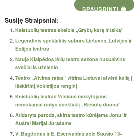
SPAUSDINTI 🖨
Susiję Straipsniai:
Keistuolių teatras skelbia „Grybų karą ir taiką“
Legendinis spektaklis suburs Lietuvos, Latvijos ir
Estijos teatrus
Naują Klaipėdos lėlių teatro sezoną nuspalvins
svečiai iš užsienio
Teatro „Atviras ratas“ vitrina Lietuvai atvėrė kelią į
išskirtinį Vokietijos renginį
Keistuolių teatras Vilniaus mokytojams
nemokamai rodys spektaklį „Riešutų duona“
Atidaryta paroda, skirta teatro kūrėjams Jonui ir
Aušrai Marijai Jurašams
V. Bagdonas ir E. Esenvaldas apie Sausio 13-