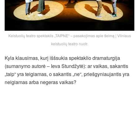
Keistuolių teatro spektaklis „TAIPNE“ – pasakojimas apie šeimą | Vilniaus
keistuolių teatro nuotr.
Kyla klausimas, kurį iššsukia spektaklio dramaturgija
(sumanymo autorė – Ieva Stundžytė): ar vaikas, sakantis
„taip“ yra teigiamas, o sakantis „ne“, priešgyniaujantis yra
neigiamas arba negeras vaikas?