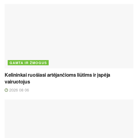
GAMTA IR ŽMOGUS
Kelininkai ruošiasi artėjančioms liūtims ir įspėja
vairuotojus
2026 08 06