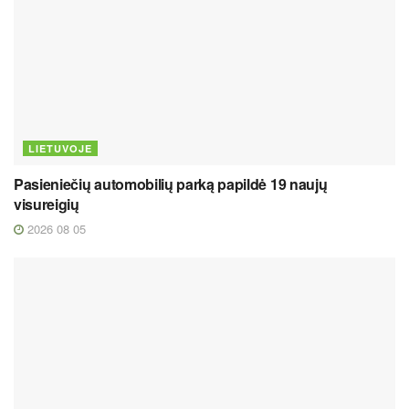
LIETUVOJE
Pasieniečių automobilių parką papildė 19 naujų
visureigių
2026 08 05