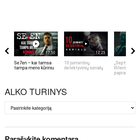
17:50
12:25
Se7en – kai tamsa
10 įsimintinų
„Septynių Ka
tampa meno kūriniu
detektyvinių serialų
Riteris" – kai
paprastumas
ALKO TURINYS
ALKO
TURINYS
Parašykite komentarą