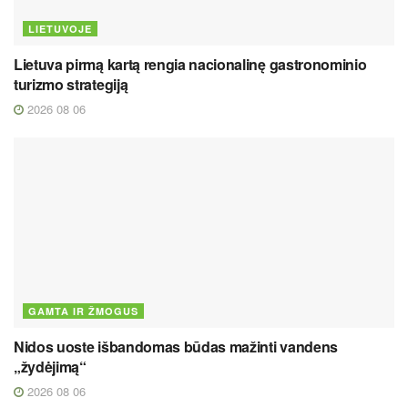
LIETUVOJE
Lietuva pirmą kartą rengia nacionalinę gastronominio
turizmo strategiją
2026 08 06
GAMTA IR ŽMOGUS
Nidos uoste išbandomas būdas mažinti vandens
„žydėjimą“
2026 08 06