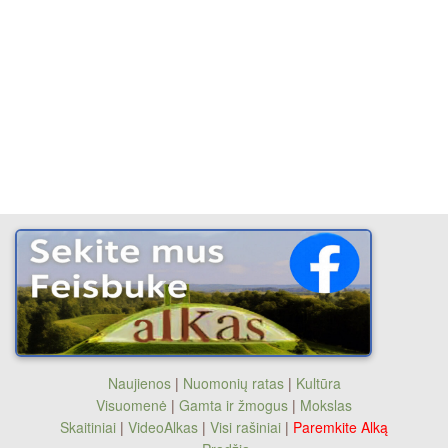
Naujienos
|
Nuomonių ratas
|
Kultūra
Visuomenė
|
Gamta ir žmogus
|
Mokslas
Skaitiniai
|
VideoAlkas
|
Visi rašiniai
|
Paremkite Alką