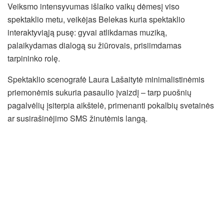
Veiksmo intensyvumas išlaiko vaikų dėmesį viso
spektaklio metu, veikėjas Belekas kuria spektaklio
interaktyviąją pusę: gyvai atlikdamas muziką,
palaikydamas dialogą su žiūrovais, prisiimdamas
tarpininko rolę.
Spektaklio scenografė Laura Lašaitytė minimalistinėmis
priemonėmis sukuria pasaulio įvaizdį – tarp puošnių
pagalvėlių įsiterpia aikštelė, primenanti pokalbių svetainės
ar susirašinėjimo SMS žinutėmis langą.