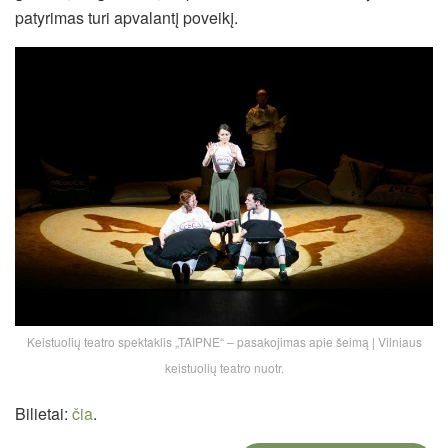
patyrimas turi apvalantį poveikį.
Keistuolių teatro spektaklis „TAIPNE“ – pasakojimas apie šeimą | Vilniaus
keistuolių teatro nuotr.
Bilietai:
čia
.