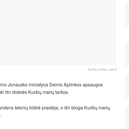
Kuršių marios | am.lt
 Lino Jonausko iniciatyva Seimo Aplinkos apsaugos
l itin didelės Kuršių marių taršos.
dens tekinių būklė prastėja, o itin bloga Kuršių marių
.