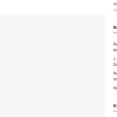
Na
„p
N
Šv
la
J.
D
Ru
tv
Sl
Ki