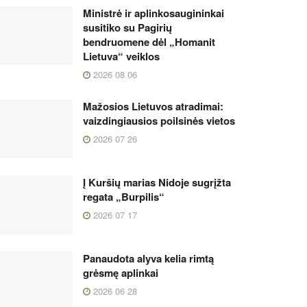
Ministrė ir aplinkosaugininkai
susitiko su Pagirių
bendruomene dėl „Homanit
Lietuva“ veiklos
2026 08 06
Mažosios Lietuvos atradimai:
vaizdingiausios poilsinės vietos
2026 07 26
Į Kuršių marias Nidoje sugrįžta
regata „Burpilis“
2026 07 17
Panaudota alyva kelia rimtą
grėsmę aplinkai
2026 06 28