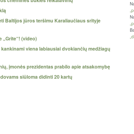
geros cheminės būklės reikalavimų
Na
klą
„p
Na
i Baltijos jūros teršimu Karaliaučiaus srityje
„p
Ba
„d
 „Grite“! (video)
vo kankinami viena labiausiai dvokiančių medžiagų
nių, įmonės prezidentas prabilo apie atsakomybę
dovams siūloma didinti 20 kartų