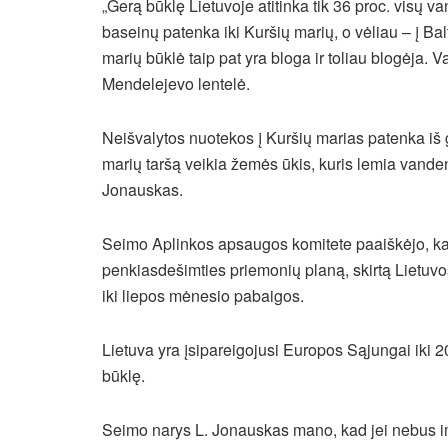
„Gerą būklę Lietuvoje atitinka tik 36 proc. visų v
baseinų patenka iki Kuršių marių, o vėliau – į B
marių būklė taip pat yra bloga ir toliau blogėja. 
Mendelejevo lentelė.
Neišvalytos nuotekos į Kuršių marias patenka iš 
marių taršą veikia žemės ūkis, kuris lemia vandeny
Jonauskas.
Seimo Aplinkos apsaugos komitete paaiškėjo, kad
penkiasdešimties priemonių planą, skirtą Lietuvos 
iki liepos mėnesio pabaigos.
Lietuva yra įsipareigojusi Europos Sąjungai iki 20
būklę.
Seimo narys L. Jonauskas mano, kad jei nebus im