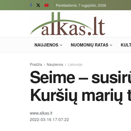
Penktadienis, 7 rugpjūčio, 2026
NAUJIENOS
NUOMONIŲ RATAS
KUL
Pradžia
Naujienos
Lietuvoje
Seime – susir
Kuršių marių 
www.alkas.lt
2022-03-16 17:07:22