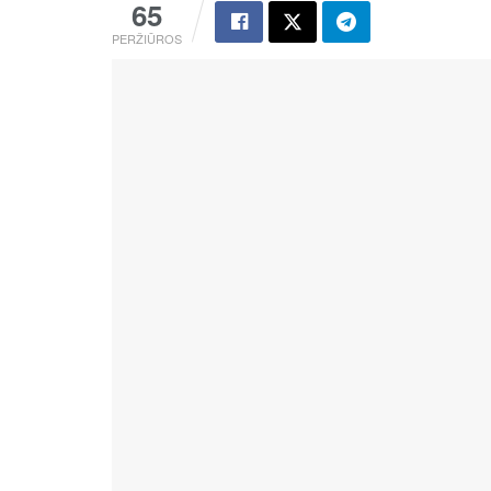
65
PERŽIŪROS