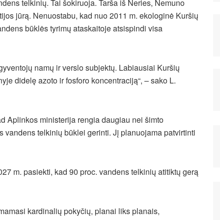
andens telkinių. Tai šokiruoja. Tarša iš Neries, Nemuno
altijos jūrą. Nenuostabu, kad nuo 2011 m. ekologinė Kuršių
Vandens būklės tyrimų ataskaitoje atsispindi visa
gyventojų namų ir verslo subjektų. Labiausiai Kuršių
je didelę azoto ir fosforo koncentraciją“, – sako L.
 Aplinkos ministerija rengia daugiau nei šimto
vandens telkinių būklei gerinti. Jį planuojama patvirtinti
27 m. pasiekti, kad 90 proc. vandens telkinių atitiktų gerą
amasi kardinalių pokyčių, planai liks planais,