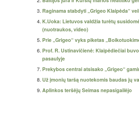
Baltijos jūra ir Kuršių marios neatitiko 
Raginama stabdyti „Grigeo Klaipėda“ vei
K.Uoka: Lietuvos valdžia turėtų susidomėt
(nuotraukos, video)
Prie „Grigeo“ vyks piketas „Boikotuokime
Prof. R. Ustinavičienė: Klaipėdiečiai bu
pasaulyje
Prekybos centrai atsisako „Grigeo“ gami
Už įmonių taršą nuotekomis baudas jų va
Aplinkos teršėjų Seimas nepasigailėjo