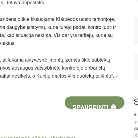
us Lietuva nepasieks.
vandens būklė fiksuojama Klaipėdos uosto teritorijoje,
ta daugybė įstatymų, kurie turėjo padėti kontroliuoti ir
, kad situacija nekinta. Vis dar yra teršėjų, kurie su
kiekius.
ai, atliekama aktyvesnė įmonių, žemės ūkio subjektų
inkos apsaugos valstybinėje kontrolėje dirbančių
liai nesikeis, o Kuršių marios virs nuotekų telkiniu“, –
S
SPAUSDINTI 🖨
An
„p
va
„d