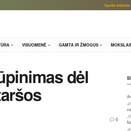
Saulės arkliukai
TŪRA
VISUOMENĖ
GAMTA IR ŽMOGUS
MOKSLA
ūpinimas dėl
S
taršos
An
„p
va
„d
0
Na
„p