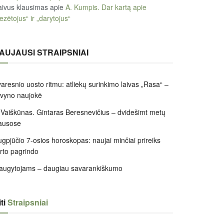
ivus klausimas
apie
A. Kumpis. Dar kartą apie
ezėtojus“ ir „darytojus“
AUJAUSI STRAIPSNIAI
aresnio uosto ritmu: atliekų surinkimo laivas „Rasa“ –
ivyno naujokė
 Vaiškūnas. Gintaras Beresnevičius – dvidešimt metų
ausose
gpjūčio 7-osios horoskopas: naujai minčiai prireiks
irto pagrindo
augytojams – daugiau savarankiškumo
ti
Straipsniai