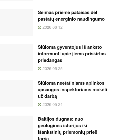
Seimas priėmė pataisas dėl
pastatų energinio naudingumo
2026 06 12
Siūloma gyventojus iš anksto
informuoti apie jiems priskirtas
priedangas
2026 05 25
Siūloma neetatiniams aplinkos
apsaugos inspektoriams mokėti
už darbą
2026 05 24
Baltijos dugnas: nuo
geologinės istorijos iki
išankstinių priemonių prieš
taršą