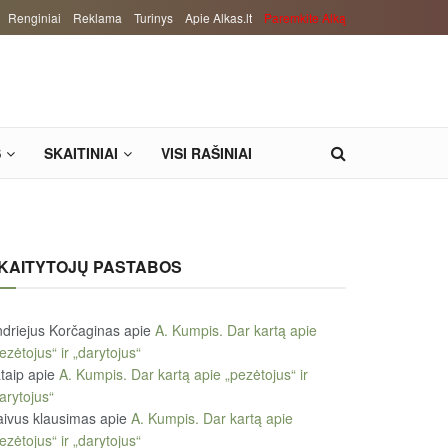
Renginiai
Reklama
Turinys
Apie Alkas.lt
Paremkite Alką
S
SKAITINIAI
VISI RAŠINIAI
KAITYTOJŲ PASTABOS
driejus Korčaginas
apie
A. Kumpis. Dar kartą apie
ezėtojus“ ir „darytojus“
taip
apie
A. Kumpis. Dar kartą apie „pezėtojus“ ir
arytojus“
ivus klausimas
apie
A. Kumpis. Dar kartą apie
ezėtojus“ ir „darytojus“