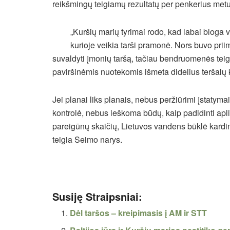
reikšmingų teigiamų rezultatų per penkerius met
„Kuršių marių tyrimai rodo, kad labai bloga 
kurioje veikia tarši pramonė. Nors buvo priim
suvaldyti įmonių taršą, tačiau bendruomenės teigia
paviršinėmis nuotekomis išmeta didelius teršalų 
Jei planai liks planais, nebus peržiūrimi įstatym
kontrolė, nebus ieškoma būdų, kaip padidinti apl
pareigūnų skaičių, Lietuvos vandens būklė kardina
teigia Seimo narys.
Susiję Straipsniai:
Dėl taršos – kreipimasis į AM ir STT