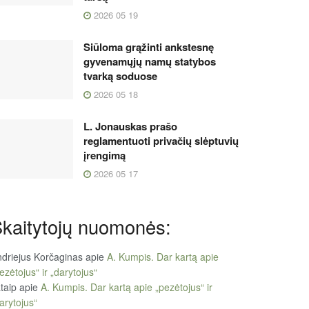
2026 05 19
Siūloma grąžinti ankstesnę
gyvenamųjų namų statybos
tvarką soduose
2026 05 18
L. Jonauskas prašo
reglamentuoti privačių slėptuvių
įrengimą
2026 05 17
kaitytojų nuomonės:
driejus Korčaginas
apie
A. Kumpis. Dar kartą apie
ezėtojus“ ir „darytojus“
taip
apie
A. Kumpis. Dar kartą apie „pezėtojus“ ir
arytojus“