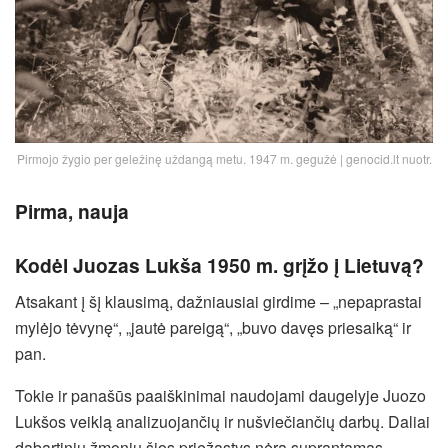
Pirmojo žygio per geležinę uždangą metu. 1947 m. gegužė | genocid.lt nuotr.
Pirma, nauja
Kodėl Juozas Lukša
1950 m.
grįžo į Lietuvą?
Atsakant į šį klausimą, dažniausiai girdime – „nepaprastai
mylėjo tėvynę“, „jautė pareigą“, „buvo davęs priesaiką“ ir
pan.
Tokie ir panašūs paaiškinimai naudojami daugelyje Juozo
Lukšos veiklą analizuojančių ir nušviečiančių darbų. Daliai
dabartinių žmonių šios priežastys nėra suprantamas