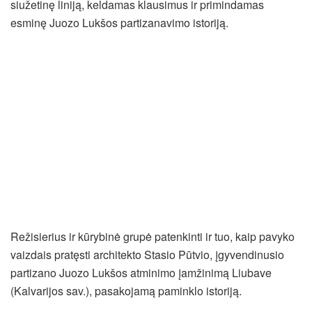
siužetinę liniją, keldamas klausimus ir primindamas
esminę Juozo Lukšos partizanavimo istoriją.
Režisierius ir kūrybinė grupė patenkinti ir tuo, kaip pavyko
vaizdais pratęsti architekto Stasio Pūtvio, įgyvendinusio
partizano Juozo Lukšos atminimo įamžinimą Liubave
(Kalvarijos sav.), pasakojamą paminklo istoriją.