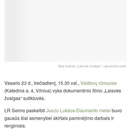
Stop kadras „Laisvės žvalgas“ | genocid.lt nuotr.
Vasario 23 d., trečiadienį, 15.30 val.,
Valdovų rūmuose
(Katedros a. 4, Vilnius) vyks dokumentinio filmo „Laisvės
žvalgas“ sutiktuvės.
LR Seimo paskelbti
Juozo Lukšos-Daumanto metai
buvo
gausūs šiai asmenybei skirtais paminėjimo darbais ir
renginiais.