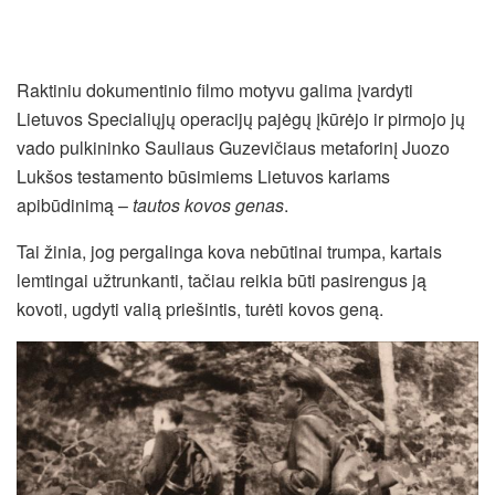
Raktiniu dokumentinio filmo motyvu galima įvardyti
Lietuvos Specialiųjų operacijų pajėgų įkūrėjo ir pirmojo jų
vado pulkininko Sauliaus Guzevičiaus metaforinį Juozo
Lukšos testamento būsimiems Lietuvos kariams
apibūdinimą –
tautos kovos genas
.
Tai žinia, jog pergalinga kova nebūtinai trumpa, kartais
lemtingai užtrunkanti, tačiau reikia būti pasirengus ją
kovoti, ugdyti valią priešintis, turėti kovos geną.