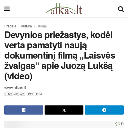
Pradžia
Kultūra
Istorija
Devynios priežastys, kodėl
verta pamatyti naują
dokumentinį filmą „Laisvės
žvalgas“ apie Juozą Lukšą
(video)
www.alkas.lt
2022-02-22 08:00:14
0