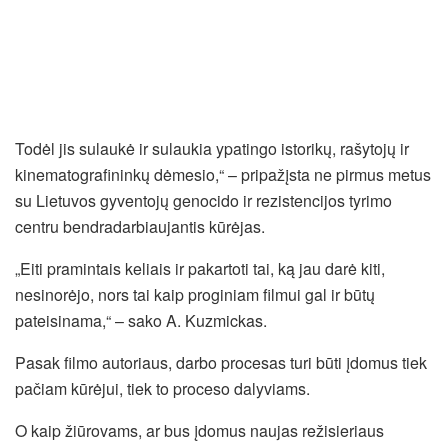
Todėl jis sulaukė ir sulaukia ypatingo istorikų, rašytojų ir
kinematografininkų dėmesio,“ – pripažįsta ne pirmus metus
su Lietuvos gyventojų genocido ir rezistencijos tyrimo
centru bendradarbiaujantis kūrėjas.
„Eiti pramintais keliais ir pakartoti tai, ką jau darė kiti,
nesinorėjo, nors tai kaip proginiam filmui gal ir būtų
pateisinama,“ – sako A. Kuzmickas.
Pasak filmo autoriaus, darbo procesas turi būti įdomus tiek
pačiam kūrėjui, tiek to proceso dalyviams.
O kaip žiūrovams, ar bus įdomus naujas režisieriaus