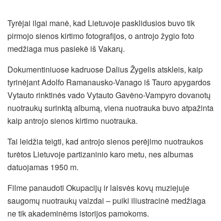
Tyrėjai ilgai manė, kad Lietuvoje pasklidusios buvo tik
pirmojo sienos kirtimo fotografijos, o antrojo žygio foto
medžiaga mus pasiekė iš Vakarų.
Dokumentiniuose kadruose Dalius Žygelis atskleis, kaip
tyrinėjant Adolfo Ramanausko-Vanago iš Tauro apygardos
Vytauto rinktinės vado Vytauto Gavėno-Vampyro dovanotų
nuotraukų surinktą albumą, viena nuotrauka buvo atpažinta
kaip antrojo sienos kirtimo nuotrauka.
Tai leidžia teigti, kad antrojo sienos perėjimo nuotraukos
turėtos Lietuvoje partizaninio karo metu, nes albumas
datuojamas 1950 m.
Filme panaudoti Okupacijų ir laisvės kovų muziejuje
saugomų nuotraukų vaizdai – puiki iliustracinė medžiaga
ne tik akademinėms istorijos pamokoms.