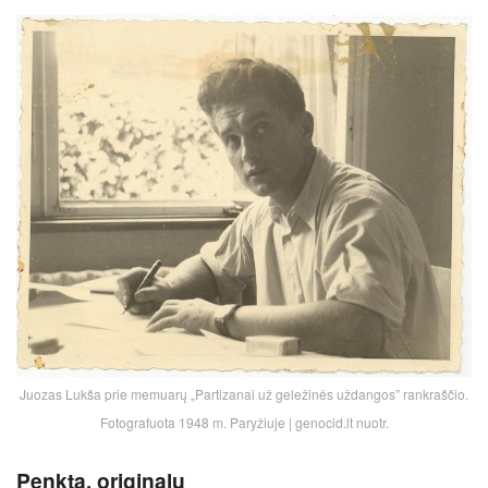
Juozas Lukša prie memuarų „Partizanai už geležinės uždangos” rankraščio.
Fotografuota 1948 m. Paryžiuje | genocid.lt nuotr.
Penkta, originalu