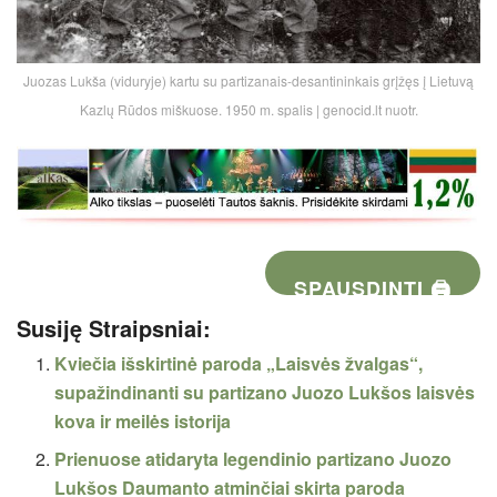
Juozas Lukša (viduryje) kartu su partizanais-desantininkais grįžęs į Lietuvą
Kazlų Rūdos miškuose. 1950 m. spalis | genocid.lt nuotr.
SPAUSDINTI 🖨
Susiję Straipsniai:
Kviečia išskirtinė paroda „Laisvės žvalgas“,
supažindinanti su partizano Juozo Lukšos laisvės
kova ir meilės istorija
Prienuose atidaryta legendinio partizano Juozo
Lukšos Daumanto atminčiai skirta paroda