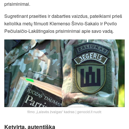
prisiminimai.
Sugretinant praeities ir dabarties vaizdus, pateikiami prieš
keliolika metų filmuoti Klemenso Širvio-Sakalo ir Povilo
Pečiulaičio-Lakštingalos prisiminimai apie savo vadą.
filmo „Laisvės žvalgas“ kadras | genocid.lt nuotr.
Ketvirta, autentiška