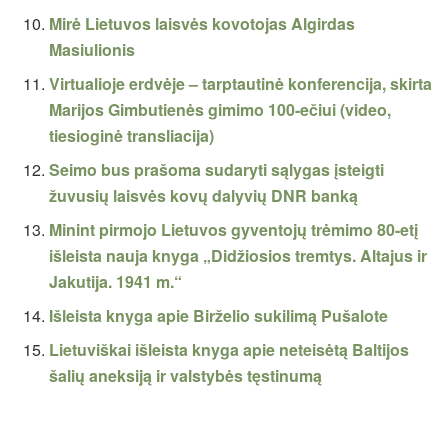
Mirė Lietuvos laisvės kovotojas Algirdas
Masiulionis
Virtualioje erdvėje – tarptautinė konferencija, skirta
Marijos Gimbutienės gimimo 100-ečiui (video,
tiesioginė transliacija)
Seimo bus prašoma sudaryti sąlygas įsteigti
žuvusių laisvės kovų dalyvių DNR banką
Minint pirmojo Lietuvos gyventojų trėmimo 80-etį
išleista nauja knyga „Didžiosios tremtys. Altajus ir
Jakutija. 1941 m.“
Išleista knyga apie Birželio sukilimą Pušalote
Lietuviškai išleista knyga apie neteisėtą Baltijos
šalių aneksiją ir valstybės tęstinumą