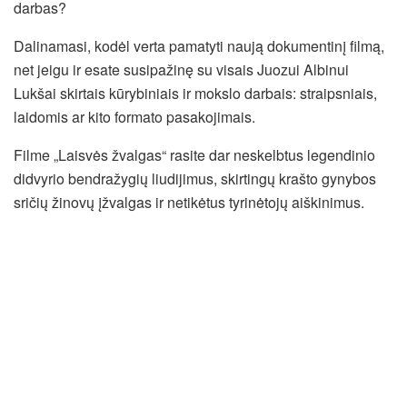
darbas?
Dalinamasi, kodėl verta pamatyti naują dokumentinį filmą,
net jeigu ir esate susipažinę su visais Juozui Albinui
Lukšai skirtais kūrybiniais ir mokslo darbais: straipsniais,
laidomis ar kito formato pasakojimais.
Filme „Laisvės žvalgas“ rasite dar neskelbtus legendinio
didvyrio bendražygių liudijimus, skirtingų krašto gynybos
sričių žinovų įžvalgas ir netikėtus tyrinėtojų aiškinimus.