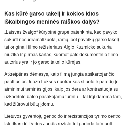
Kas kūrė garso takelį ir kokios kitos
iškalbingos meninės raiškos dalys?
„Laisvės žvalgo“ kūrybinė grupė patenkinta, kad pavyko
sukurti nesudramatizuotą, ramų, bet paveikų garso takelį –
tai originali filmo režisieriaus Algio Kuzmicko sukurta
muzika ir pirmas kartas, kuomet pats dokumentinio filmo
autorius yra ir jo garso takelio kūrėjas.
Atkreiptinas dėmesys, kaip filmą jungia atsikartojančio
paplitusios Juozo Lukšos nuotraukos silueto ir parodų jo
atminimui teminės gijos, kaip jos dera ar kontrastuoja su
užkadrinio balso pasakojamu turiniu – tai irgi daroma tam,
kad žiūrovui būtų įdomu.
Lietuvos gyventojų genocido ir rezistencijos tyrimo centro
istorikas dr. Darius Juodis režisieriui padeda formuoti