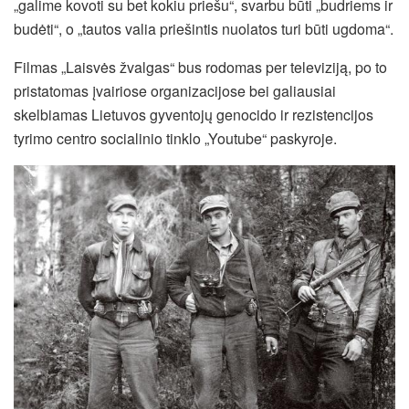
„galime kovoti su bet kokiu priešu“, svarbu būti „budriems ir
budėti“, o „tautos valia priešintis nuolatos turi būti ugdoma“.
Filmas „Laisvės žvalgas“ bus rodomas per televiziją, po to
pristatomas įvairiose organizacijose bei galiausiai
skelbiamas Lietuvos gyventojų genocido ir rezistencijos
tyrimo centro socialinio tinklo „Youtube“ paskyroje.