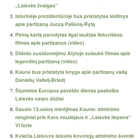
„Laisvės žvalgas“
Istorinėje prezidentūroje bus pristatytas leidinys
apie partizaną Juozą Paliūną-Rytą
Pirmą kartą parodytas ilgai lauktas lietuviškas
filmas apie partizanus (video)
Didelio susidomėjimo Alytuje sulaukė filmas apie
legendinį partizaną (video)
Kaune bus pristatyta knyga apie partizanų vadą
Danielių Vaitelį-Briedį
Šiųmetes Europos paveldo dienas paskelbs
Laisvės varpo dūžiai
Sausio 13-osios minėjimas Kaune: atminimo
renginiai prie Karo muziejaus ir „Laisvės liepsna“
VI forte
Kviečia Lietuvos laisvės kovotojų atminimo šventė