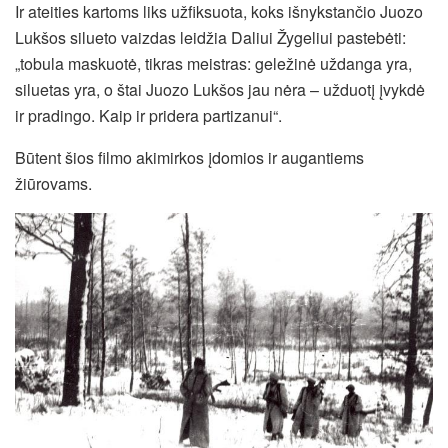
Ir ateities kartoms liks užfiksuota, koks išnykstančio Juozo
Lukšos silueto vaizdas leidžia Daliui Žygeliui pastebėti:
„tobula maskuotė, tikras meistras: geležinė uždanga yra,
siluetas yra, o štai Juozo Lukšos jau nėra – užduotį įvykdė
ir pradingo. Kaip ir pridera partizanui“.
Būtent šios filmo akimirkos įdomios ir augantiems
žiūrovams.