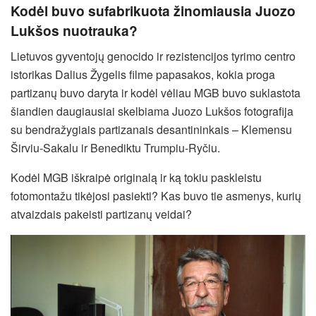
Kodėl buvo sufabrikuota žinomiausia Juozo
Lukšos nuotrauka?
Lietuvos gyventojų genocido ir rezistencijos tyrimo centro
istorikas Dalius Žygelis filme papasakos, kokia proga
partizanų buvo daryta ir kodėl vėliau MGB buvo suklastota
šiandien daugiausiai skelbiama Juozo Lukšos fotografija
su bendražygiais partizanais desantininkais – Klemensu
Širviu-Sakalu ir Benediktu Trumpiu-Ryčiu.
Kodėl MGB iškraipė originalą ir ką tokiu paskleistu
fotomontažu tikėjosi pasiekti? Kas buvo tie asmenys, kurių
atvaizdais pakeisti partizanų veidai?