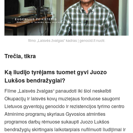
filmo „Laisvės žvalgas“ kadras | genocid.lt nuotr.
Trečia, tikra
Ką liudijo tyrėjams tuomet gyvi Juozo
Lukšos bendražygiai?
Filme „Laisvės žvalgas“ panaudoti iki šiol neskelbti
Okupacijų ir laisvės kovų muziejaus fonduose saugomi
Lietuvos gyventojų genocido ir rezistencijos tyrimo centro
Atminimo programų skyriaus Gyvosios atminties
programos darbų rėmuose sukaupti Juozo Lukšos
bendražygių skirtingais laikotarpiais nufilmuoti liudijimai ir