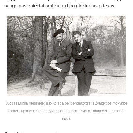
saugo pasieniečiai, ant kulnų lipa ginkluotas priešas.
Juozas Lukša (dešinėje) ir jo kolega bei bendražygis iš Žvalgybos mokyklos
Jonas Kupstas-Ursus. Paryžius, Prancūzija. 1949 m. balandis | genocid.lt
nuotr.