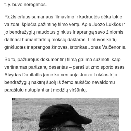
t. y. buvo neregimos.
Režisieriaus sumanaus filmavimo ir kadruotės dėka tokie
vaizdai išplečia pažintinę filmo vertę. Apie Juozo Lukšos ir
jo bendražygių naudotus ginklus ir aprangą savo žiniomis
dalinasi humanitarinių mokslų daktaras, Lietuvos karių
ginkluotės ir aprangos žinovas, istorikas Jonas Vaičenonis.
Be to, pažiūrėjus dokumentinį filmą galima sužinoti, kaip
vertinamas partizanų desantas – parašiutizmo sporto asas
Alvydas Danilaitis jame komentuoja Juozo Lukšos ir jo
bendražygių naktinį šuolį iš žemo aukščio nevaldomu
parašiutu nutupiant ant medžių viršūnių.