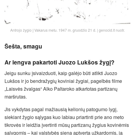
Antrojo žygio į Vakarus metu. 1947 m. gruodžio 21 d. | genocid.lt nuotr.
Šešta, smagu
Ar lengva pakartoti Juozo Lukšos žygį?
Jeigu sunku įsivaizduoti, kaip galėjo būti atlikti Juozo
Lukšos ir jo bendražygių koviniai žygiai, pagelbės filme
„Laisvės žvalgas“ Alko Paltaroko atkartotas partizanų
maršrutas.
Jis vykdytas pagal mažiausią kelionių patogumo lygį,
siekiant žygio sąlygas kuo labiau priartinti prie ano meto
tikrovės ir leidžia įvertinti mūsų partizanų žygius kovinėmis
sąlygomis – kai valstybės siena aptverta užkardomis, ją