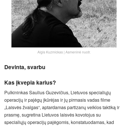
Algis Kuzmickas | Asmeninė nuotr.
Devinta, svarbu
Kas įkvepia karius?
Pulkininkas Saulius Guzevičius, Lietuvos specialiųjų
operacijų ir pajėgų įkūrėjas ir jų pirmasis vadas filme
„Laisvės žvalgas“, aptardamas partizanų veiklos taktiką ir
prasmę, sugretina Lietuvos laisvės kovotojus su
specialiųjų operacijų pajėgomis, konstatuodamas, kad