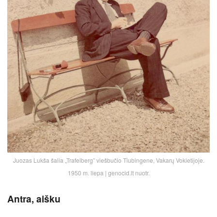
Juozas Lukša šalia „Trafelberg” viešbučio Tiubingene, Vakarų Vokietijoje.
1950 m. liepa | genocid.lt nuotr.
Antra, aišku