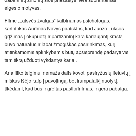
elgesio motyvas.
Filme „Laisvės žvalgas“ kalbinamas psichologas,
karininkas Aurimas Navys paaiškins, kad Juozo Lukšos
grįžimas į okupuotą ir partizaninį karą kariaujantį kraštą
buvo natūralus ir labai žmogiškas pasirinkimas, kurį
atitinkamomis aplinkybėmis būtų apsisprendę padaryti visi
tam tikrą užduotį vykdantys kariai.
Analitiko teigimu, nemaža dalis kovoti pasiryžusių lietuvių į
miškus išėjo kaip į pavojingą, bet trumpalaikį nuotykį,
tikėdami, kad bus ir greitas pastiprinimas, ir gera pabaiga.