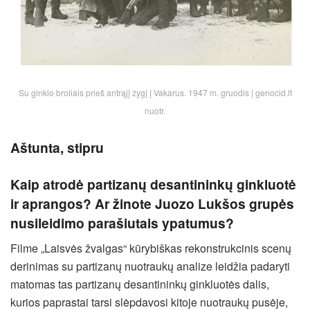
Su ginklo broliais prieš antrąjį žygį į Vakarus. 1947 m. gruodis | genocid.lt
nuotr.
Aštunta, stipru
Kaip atrodė partizanų desantininkų ginkluotė
ir aprangos? Ar žinote Juozo Lukšos grupės
nusileidimo parašiutais ypatumus?
Filme „Laisvės žvalgas“ kūrybiškas rekonstrukcinis scenų
derinimas su partizanų nuotraukų analize leidžia padaryti
matomas tas partizanų desantininkų ginkluotės dalis,
kurios paprastai tarsi slėpdavosi kitoje nuotraukų pusėje,