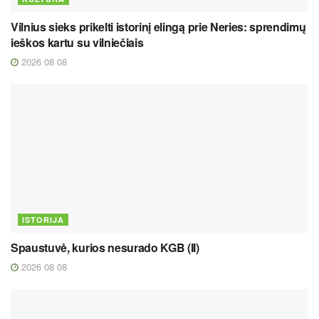
Vilnius sieks prikelti istorinį elingą prie Neries: sprendimų
ieškos kartu su vilniečiais
2026 08 08
ISTORIJA
Spaustuvė, kurios nesurado KGB (II)
2026 08 08