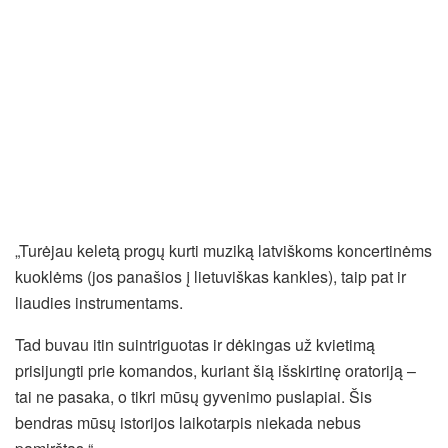
„Turėjau keletą progų kurti muziką latviškoms koncertinėms
kuoklėms (jos panašios į lietuviškas kankles), taip pat ir
liaudies instrumentams.
Tad buvau itin suintriguotas ir dėkingas už kvietimą
prisijungti prie komandos, kuriant šią išskirtinę oratoriją –
tai ne pasaka, o tikri mūsų gyvenimo puslapiai. Šis
bendras mūsų istorijos laikotarpis niekada nebus