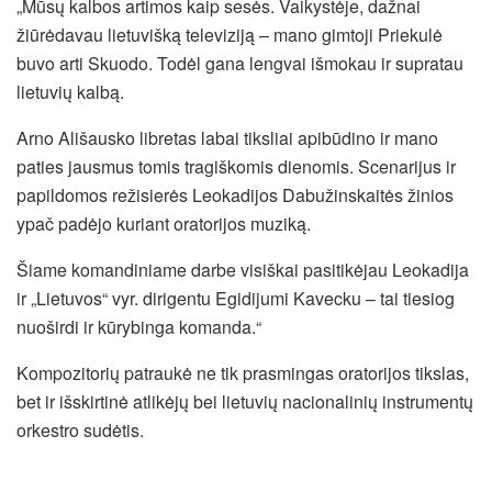
„Mūsų kalbos artimos kaip sesės. Vaikystėje, dažnai
žiūrėdavau lietuvišką televiziją – mano gimtoji Priekulė
buvo arti Skuodo. Todėl gana lengvai išmokau ir supratau
lietuvių kalbą.
Arno Ališausko libretas labai tiksliai apibūdino ir mano
paties jausmus tomis tragiškomis dienomis. Scenarijus ir
papildomos režisierės Leokadijos Dabužinskaitės žinios
ypač padėjo kuriant oratorijos muziką.
Šiame komandiniame darbe visiškai pasitikėjau Leokadija
ir „Lietuvos“ vyr. dirigentu Egidijumi Kavecku – tai tiesiog
nuoširdi ir kūrybinga komanda.“
Kompozitorių patraukė ne tik prasmingas oratorijos tikslas,
bet ir išskirtinė atlikėjų bei lietuvių nacionalinių instrumentų
orkestro sudėtis.