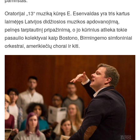
pamirštas.“
Oratorijai „13“ muziką kūręs
E. Esenvaldas
yra tris kartus
laimėjęs Latvijos didžiosios muzikos apdovanojimą,
pelnęs tarptautinį pripažinimą, o jo kūrinius atlieka tokie
pasaulio kolektyvai kaip Bostono, Birmingemo simfoniniai
orkestrai, amerikiečių chorai ir kiti.