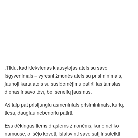
„Tikiu, kad kiekvienas klausytojas ateis su savo
išgyvenimais – vyresni žmonės ateis su prisiminimais,
jaunoji karta ateis su susidomėjimu patirti tas tamsias
dienas ir savo tėvų bei senelių jausmus.
Aš taip pat prisijungiu asmeniniais prisiminimais, kurių,
tiesa, daugiau nebenoriu patirti.
Esu dėkingas tiems drąsiems žmonėms, kurie neliko
namuose, o išėjo kovoti, išlaisvinti savo šalį ir suteikti