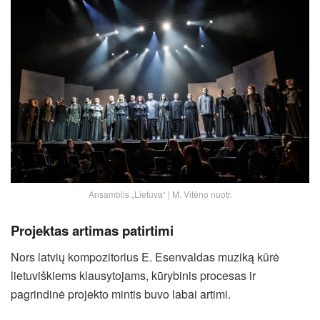
Ansamblis „Lietuva“ | M. Vitėno nuotr.
Projektas artimas patirtimi
Nors latvių kompozitorius
E. Esenvaldas
muziką kūrė
lietuviškiems klausytojams, kūrybinis procesas ir
pagrindinė projekto mintis buvo labai artimi.