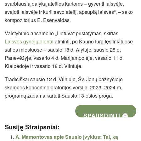
svarbiausią dalyką ateities kartoms – gyventi laisvėje,
svajoti laisvėje ir kurti savo ateitį, apsuptą laisvės“, – sako
kompozitorius
E. Esenvaldas
.
Valstybinio ansamblio „Lietuva“ pristatymas, skirtas
Laisvės gynėjų dienai
atminti, po Kauno turą tęs ir kituose
šalies miestuose – sausio 18 d. Alytuje, sausio 28 d.
Panevėžyje, vasario 4 d. Marijampolėje, vasario 11 d.
Klaipėdoje ir vasario 18 d. Vilniuje.
Tradiciškai sausio 12 d. Vilniuje, Šv. Jonų bažnyčioje
skambės koncertinė oratorijos versija. 2023–2024 m.
programą žadama kartoti Sausio 13-osios proga.
SPAUSDINTI 🖨
Susiję Straipsniai:
A. Mamontovas apie Sausio įvykius: Tai, ką