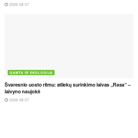
2026 08 07
GAMTA IR EKOLOGIJA
Švaresnio uosto ritmu: atliekų surinkimo laivas „Rasa“ –
laivyno naujokė
2026 08 07