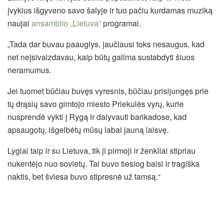
įvykius išgyveno savo šalyje ir tuo pačiu kurdamas muziką
naujai
ansamblio „Lietuva“
programai.
„Tada dar buvau paauglys, jaučiausi toks nesaugus, kad
net neįsivaizdavau, kaip būtų galima sustabdyti šiuos
neramumus.
Jei tuomet būčiau buvęs vyresnis, būčiau prisijungęs prie
tų drąsių savo gimtojo miesto Priekulės vyrų, kurie
nusprendė vykti į Rygą ir dalyvauti barikadose, kad
apsaugotų, išgelbėtų mūsų labai jauną laisvę.
Lygiai taip ir su Lietuva, tik ji pirmoji ir ženkliai stipriau
nukentėjo nuo sovietų. Tai buvo tiesiog baisi ir tragiška
naktis, bet šviesa buvo stipresnė už tamsą.“