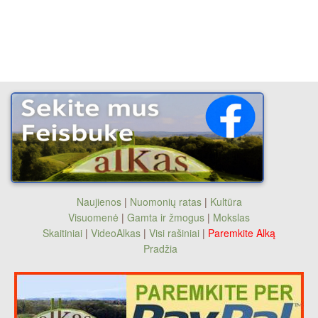
Naujienos
|
Nuomonių ratas
|
Kultūra
Visuomenė
|
Gamta ir žmogus
|
Mokslas
Skaitiniai
|
VideoAlkas
|
Visi rašiniai
|
Paremkite Alką
Pradžia