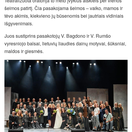
Teatralizuota oratorija to meto įvykius atskleis per vienos
šeimos patirtį. Čia pasakojama šeimos – vaiko, mamos ir
tėvo akimis, kiekvieno jų būsenomis bei jautriais vidiniais
išgyvenimais.
Juos sustiprins pasakotojų V. Bagdono ir V. Rumšo
vyresniojo balsai, lietuvių liaudies dainų motyvai, šūksniai,
maldos ir giesmės.