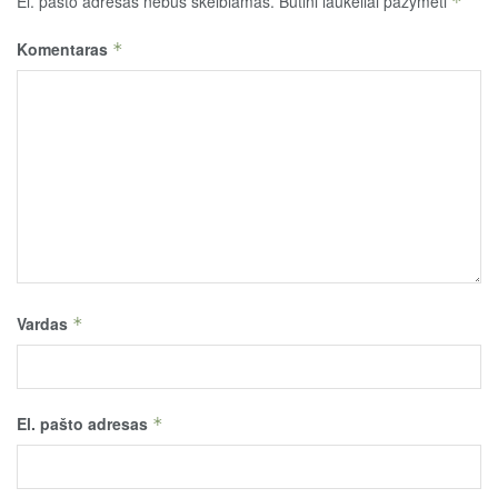
El. pašto adresas nebus skelbiamas.
Būtini laukeliai pažymėti
*
Komentaras
*
Vardas
*
El. pašto adresas
*