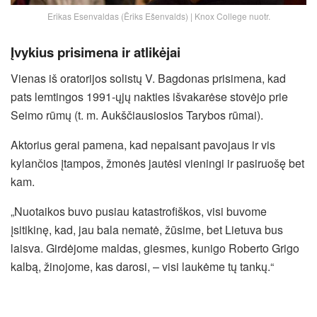
Erikas Esenvaldas (Ēriks Ešenvalds) | Knox College nuotr.
Įvykius prisimena ir atlikėjai
Vienas iš oratorijos solistų V. Bagdonas prisimena, kad
pats lemtingos 1991-ųjų nakties išvakarėse stovėjo prie
Seimo rūmų (t. m. Aukščiausiosios Tarybos rūmai).
Aktorius gerai pamena, kad nepaisant pavojaus ir vis
kylančios įtampos, žmonės jautėsi vieningi ir pasiruošę bet
kam.
„Nuotaikos buvo pusiau katastrofiškos, visi buvome
įsitikinę, kad, jau bala nematė, žūsime, bet Lietuva bus
laisva. Girdėjome maldas, giesmes, kunigo Roberto Grigo
kalbą, žinojome, kas darosi, – visi laukėme tų tankų.“