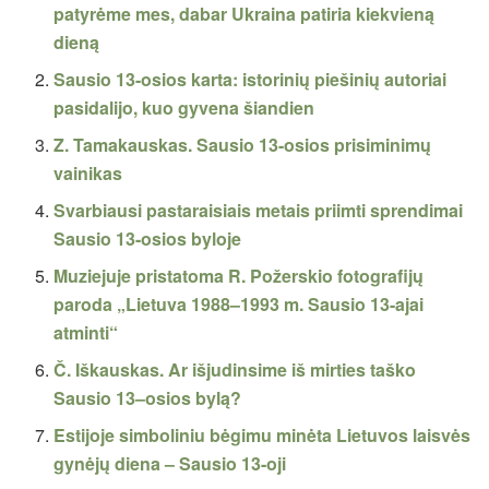
patyrėme mes, dabar Ukraina patiria kiekvieną
dieną
Sausio 13-osios karta: istorinių piešinių autoriai
pasidalijo, kuo gyvena šiandien
Z. Tamakauskas. Sausio 13-osios prisiminimų
vainikas
Svarbiausi pastaraisiais metais priimti sprendimai
Sausio 13-osios byloje
Muziejuje pristatoma R. Požerskio fotografijų
paroda „Lietuva 1988–1993 m. Sausio 13-ajai
atminti“
Č. Iškauskas. Ar išjudinsime iš mirties taško
Sausio 13–osios bylą?
Estijoje simboliniu bėgimu minėta Lietuvos laisvės
gynėjų diena – Sausio 13-oji