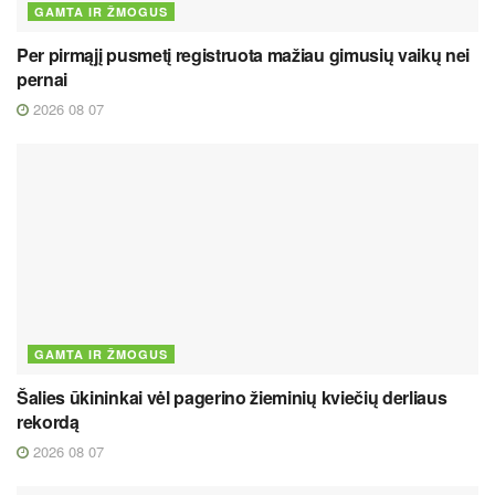
GAMTA IR ŽMOGUS
Per pirmąjį pusmetį registruota mažiau gimusių vaikų nei
pernai
2026 08 07
GAMTA IR ŽMOGUS
Šalies ūkininkai vėl pagerino žieminių kviečių derliaus
rekordą
2026 08 07