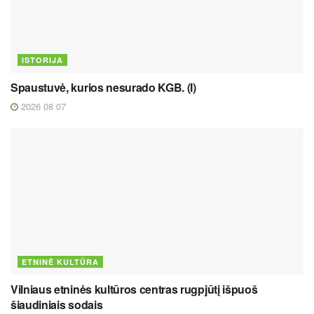
ISTORIJA
Spaustuvė, kurios nesurado KGB. (I)
2026 08 07
ETNINĖ KULTŪRA
Vilniaus etninės kultūros centras rugpjūtį išpuoš
šiaudiniais sodais