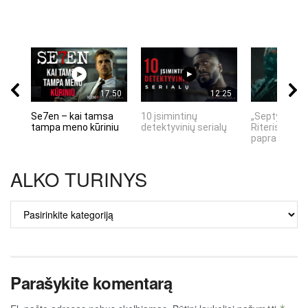
17:50
12:25
Se7en – kai tamsa
10 įsimintinų
„Septynių Ka
tampa meno kūriniu
detektyvinių serialų
Riteris" – kai
paprastumas
ALKO TURINYS
ALKO
TURINYS
Parašykite komentarą