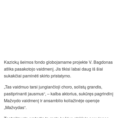
Kazickų šeimos fondo globojamame projekte V. Bagdonas
atliks pasakotojo vaidmenį. Jis tikisi labai daug iš šiai
sukakčiai paminėti skirto pristatymo.
„Tas vaidmuo tarsi jungiančioji choro, solistų grandis,
pastiprinanti jausmus“, – kalba aktorius, sukūręs pagrindinį
Mažvydo vaidmenį ir ansamblio koliažinėje operoje
„Mažvydas“.