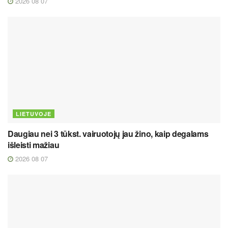
2026 08 07
LIETUVOJE
Daugiau nei 3 tūkst. vairuotojų jau žino, kaip degalams
išleisti mažiau
2026 08 07