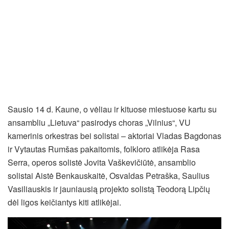
Sausio 14 d. Kaune, o vėliau ir kituose miestuose kartu su
ansambliu „Lietuva“ pasirodys choras „Vilnius“, VU
kamerinis orkestras bei solistai – aktoriai Vladas Bagdonas
ir Vytautas Rumšas pakaitomis, folkloro atlikėja Rasa
Serra, operos solistė Jovita Vaškevičiūtė, ansamblio
solistai Aistė Benkauskaitė, Osvaldas Petraška, Saulius
Vasiliauskis ir jauniausią projekto solistą Teodorą Lipčių
dėl ligos keičiantys kiti atlikėjai.