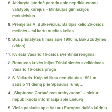
Atidaryta istorinė paroda apie nepriklausomų
valstybių kūrėjus – Mintaujos gimnazijos
moksleivius
Premjeras A. Butkevičius: Baltijos kelio 26-osios
metinės – tai kartu nueitas kelias
Bus pristatytas filmas apie 1990 m. Baku žudynes
(video)
Kviečia Vasario 16-osios šventiniai renginiai
Romuvos krivės Inijos Trinkūnienės sveikinimas
Vasario 16-osios proga
S. Vaikutis. Kaip aš likau nenušautas 1991 m.
sausio 11 dieną prie Spaudos rūmų…
„Slaptuose Gorbačiovo archyvuose“ – niekur
nepublikuota informacija apie Lietuvą
Vieša paskaita apie Vakarų Europos dailės kūrinių