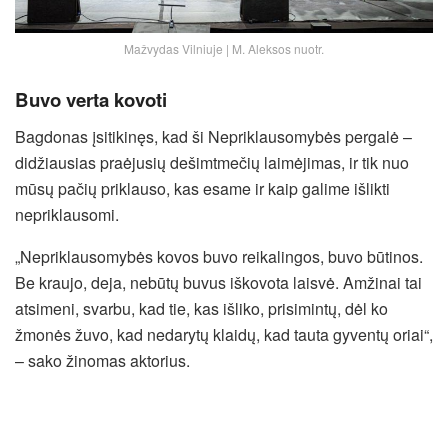
Mažvydas Vilniuje | M. Aleksos nuotr.
Buvo verta kovoti
Bagdonas įsitikinęs, kad ši Nepriklausomybės pergalė –
didžiausias praėjusių dešimtmečių laimėjimas, ir tik nuo
mūsų pačių priklauso, kas esame ir kaip galime išlikti
nepriklausomi.
„Nepriklausomybės kovos buvo reikalingos, buvo būtinos.
Be kraujo, deja, nebūtų buvus iškovota laisvė. Amžinai tai
atsimeni, svarbu, kad tie, kas išliko, prisimintų, dėl ko
žmonės žuvo, kad nedarytų klaidų, kad tauta gyventų oriai“,
– sako žinomas aktorius.