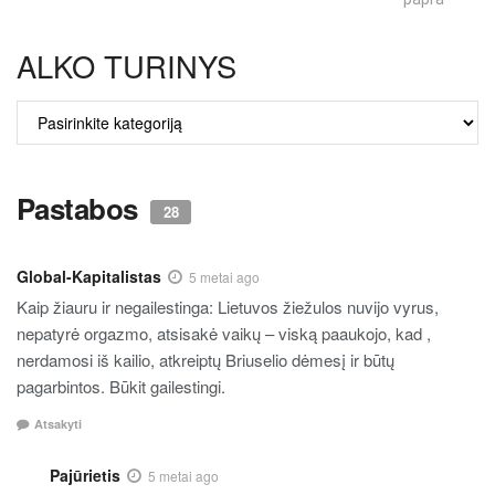
ALKO TURINYS
ALKO
TURINYS
Pastabos
28
Global-Kapitalistas
5 metai ago
Kaip žiauru ir negailestinga: Lietuvos žiežulos nuvijo vyrus,
nepatyrė orgazmo, atsisakė vaikų – viską paaukojo, kad ,
nerdamosi iš kailio, atkreiptų Briuselio dėmesį ir būtų
pagarbintos. Būkit gailestingi.
Atsakyti
Pajūrietis
5 metai ago