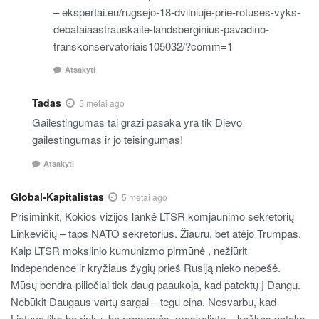
– ekspertai.eu/rugsejo-18-dvilniuje-prie-rotuses-vyks-
debataiaastrauskaite-landsberginius-pavadino-
transkonservatoriais105032/?comm=1
Atsakyti
Tadas
5 metai ago
Gailestingumas tai grazi pasaka yra tik Dievo
gailestingumas ir jo teisingumas!
Atsakyti
Global-Kapitalistas
5 metai ago
Prisiminkit, Kokios vizijos lankė LTSR komjaunimo sekretorių
Linkevičių – taps NATO sekretorius. Žiauru, bet atėjo Trumpas.
Kaip LTSR mokslinio kumunizmo pirmūnė , nežiūrit
Independence ir kryžiaus žygių prieš Rusiją nieko nepešė.
Mūsų bendra-piliečiai tiek daug paaukoja, kad patektų į Dangų.
Nebūkit Daugaus vartų sargai – tegu eina. Nesvarbu, kad
Lietuva liks be rinkų, be pramonės, praskolinta – kažkas pateks