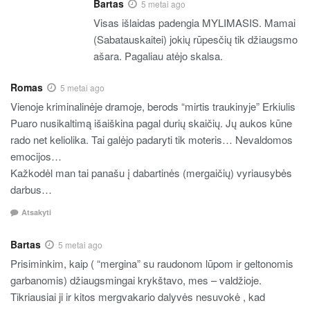
Bartas
5 metai ago
Visas išlaidas padengia MYLIMASIS. Mamai
(Sabatauskaitei) jokių rūpesčių tik džiaugsmo
ašara. Pagaliau atėjo skalsa.
Romas
5 metai ago
Vienoje kriminalinėje dramoje, berods “mirtis traukinyje” Erkiulis
Puaro nusikaltimą išaiškina pagal durių skaičių. Jų aukos kūne
rado net keliolika. Tai galėjo padaryti tik moteris… Nevaldomos
emocijos…
Kažkodėl man tai panašu į dabartinės (mergaičių) vyriausybės
darbus…
Atsakyti
Bartas
5 metai ago
Prisiminkim, kaip ( “mergina” su raudonom lūpom ir geltonomis
garbanomis) džiaugsmingai krykštavo, mes – valdžioje.
Tikriausiai ji ir kitos mergvakario dalyvės nesuvokė , kad