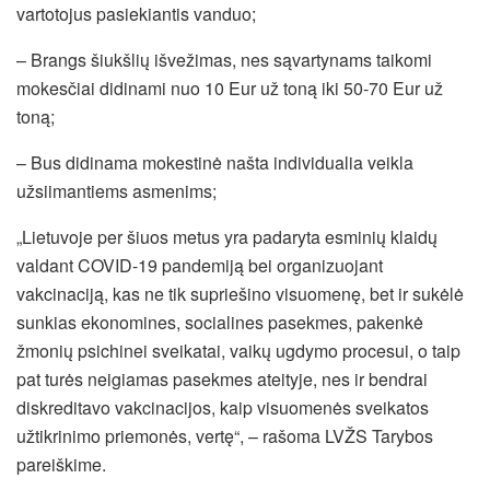
vartotojus pasiekiantis vanduo;
– Brangs šiukšlių išvežimas, nes sąvartynams taikomi
mokesčiai didinami nuo 10 Eur už toną iki 50-70 Eur už
toną;
– Bus didinama mokestinė našta individualia veikla
užsiimantiems asmenims;
„Lietuvoje per šiuos metus yra padaryta esminių klaidų
valdant COVID-19 pandemiją bei organizuojant
vakcinaciją, kas ne tik supriešino visuomenę, bet ir sukėlė
sunkias ekonomines, socialines pasekmes, pakenkė
žmonių psichinei sveikatai, vaikų ugdymo procesui, o taip
pat turės neigiamas pasekmes ateityje, nes ir bendrai
diskreditavo vakcinacijos, kaip visuomenės sveikatos
užtikrinimo priemonės, vertę“, – rašoma LVŽS Tarybos
pareiškime.