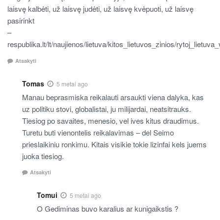
laisvę kalbėti, už laisvę judėti, už laisvę kvėpuoti, už laisvę
pasirinkt
–
respublika.lt/lt/naujienos/lietuva/kitos_lietuvos_zinios/rytoj_lietu
Atsakyti
Tomas
5 metai ago
Manau beprasmiska reikalauti arsaukti viena dalyka, kas
uz politiku stovi, globalistai, ju milijardai, neatsitrauks.
Tiesiog po savaites, menesio, vel ives kitus draudimus.
Turetu buti vienontelis reikalavimas – del Seimo
prieslaikiniu ronkimu. Kitais visikie tokie lizinfai kels juems
juoka tiesiog.
Atsakyti
Tomui
5 metai ago
O Gediminas buvo karalius ar kunigaikstis ?