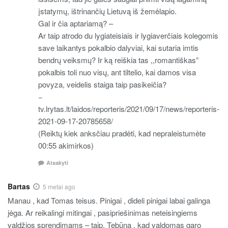
įstatymų, ištrinančių Lietuvą iš žemėlapio.
Gal ir čia aptariamą? –
Ar taip atrodo du lygiateisiais ir lygiaverčiais kolegomis
save laikantys pokalbio dalyviai, kai sutaria imtis
bendrų veiksmų? Ir ką reiškia tas ,,romantiškas”
pokalbis toli nuo visų, ant tiltelio, kai damos visa
povyza, veidelis staiga taip pasikeičia?
−
tv.lrytas.lt/laidos/reporteris/2021/09/17/news/reporteris-
2021-09-17-20785658/
(Reiktų kiek anksčiau pradėti, kad nepraleistumėte
00:55 akimirkos)
Atsakyti
Bartas
5 metai ago
Manau , kad Tomas teisus. Pinigai , dideli pinigai labai galinga
jėga. Ar reikalingi mitingai , pasipriešinimas neteisingiems
valdžios sprendimams – taip. Tebūna , kad valdomas garo