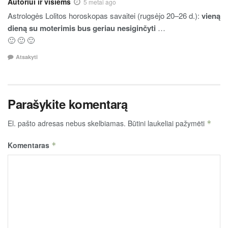
Autoriui ir visiems
5 metai ago
Astrologės Lolitos horoskopas savaitei (rugsėjo 20–26 d.):
vieną
dieną su moterimis bus geriau nesiginčyti
…
🙂 🙂 🙂
Atsakyti
Parašykite komentarą
El. pašto adresas nebus skelbiamas.
Būtini laukeliai pažymėti
*
Komentaras
*