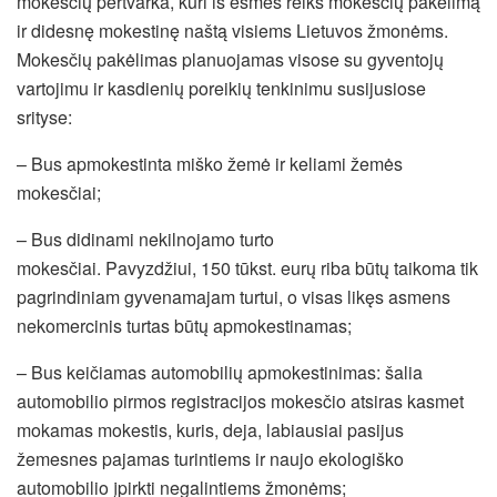
mokesčių pertvarka, kuri iš esmės reikš mokesčių pakėlimą
ir didesnę mokestinę naštą visiems Lietuvos žmonėms.
Mokesčių pakėlimas planuojamas visose su gyventojų
vartojimu ir kasdienių poreikių tenkinimu susijusiose
srityse:
– Bus apmokestinta miško žemė ir keliami žemės
mokesčiai;
– Bus didinami nekilnojamo turto
mokesčiai. Pavyzdžiui, 150 tūkst. eurų riba būtų taikoma tik
pagrindiniam gyvenamajam turtui, o visas likęs asmens
nekomercinis turtas būtų apmokestinamas;
– Bus keičiamas automobilių apmokestinimas: šalia
automobilio pirmos registracijos mokesčio atsiras kasmet
mokamas mokestis, kuris, deja, labiausiai pasijus
žemesnes pajamas turintiems ir naujo ekologiško
automobilio įpirkti negalintiems žmonėms;