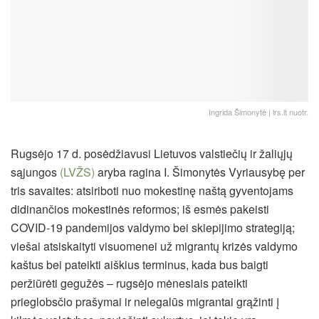
Ingrida Šimonytė | lrs.lt nuotr.
Rugsėjo 17 d. posėdžiavusi Lietuvos valstiečių ir žaliųjų
sąjungos
(LVŽS)
aryba ragina I. Šimonytės Vyriausybę per
tris savaites: atsiriboti nuo mokestinę naštą gyventojams
didinančios mokestinės reformos; iš esmės pakeisti
COVID-19 pandemijos valdymo bei skiepijimo strategiją;
viešai atsiskaityti visuomenei už migrantų krizės valdymo
kaštus bei pateikti aiškius terminus, kada bus baigti
peržiūrėti gegužės – rugsėjo mėnesiais pateikti
prieglobsčio prašymai ir nelegalūs migrantai grąžinti į