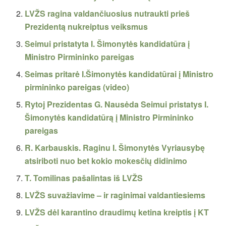
LVŽS ragina valdančiuosius nutraukti prieš
Prezidentą nukreiptus veiksmus
Seimui pristatyta I. Šimonytės kandidatūra į
Ministro Pirmininko pareigas
Seimas pritarė I.Šimonytės kandidatūrai į Ministro
pirmininko pareigas (video)
Rytoj Prezidentas G. Nausėda Seimui pristatys I.
Šimonytės kandidatūrą į Ministro Pirmininko
pareigas
R. Karbauskis. Raginu I. Šimonytės Vyriausybę
atsiriboti nuo bet kokio mokesčių didinimo
T. Tomilinas pašalintas iš LVŽS
LVŽS suvažiavime – ir raginimai valdantiesiems
LVŽS dėl karantino draudimų ketina kreiptis į KT