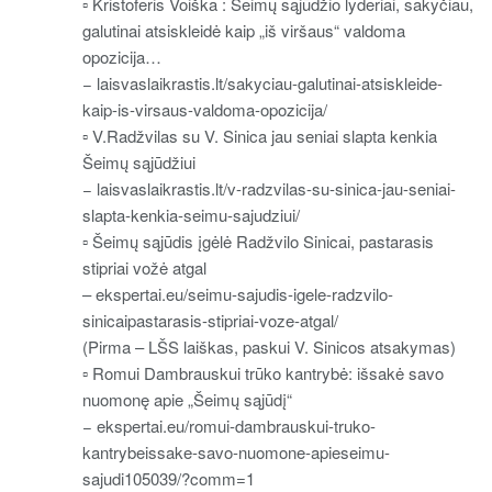
▫ Kristoferis Voiška : Šeimų sąjūdžio lyderiai, sakyčiau,
galutinai atsiskleidė kaip „iš viršaus“ valdoma
opozicija…
− laisvaslaikrastis.lt/sakyciau-galutinai-atsiskleide-
kaip-is-virsaus-valdoma-opozicija/
▫ V.Radžvilas su V. Sinica jau seniai slapta kenkia
Šeimų sąjūdžiui
− laisvaslaikrastis.lt/v-radzvilas-su-sinica-jau-seniai-
slapta-kenkia-seimu-sajudziui/
▫ Šeimų sąjūdis įgėlė Radžvilo Sinicai, pastarasis
stipriai vožė atgal
– ekspertai.eu/seimu-sajudis-igele-radzvilo-
sinicaipastarasis-stipriai-voze-atgal/
(Pirma – LŠS laiškas, paskui V. Sinicos atsakymas)
▫ Romui Dambrauskui trūko kantrybė: išsakė savo
nuomonę apie „Šeimų sąjūdį“
− ekspertai.eu/romui-dambrauskui-truko-
kantrybeissake-savo-nuomone-apieseimu-
sajudi105039/?comm=1