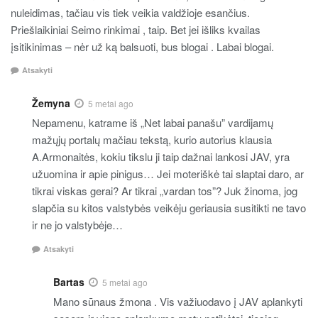
nuleidimas, tačiau vis tiek veikia valdžioje esančius.
Priešlaikiniai Seimo rinkimai , taip. Bet jei išliks kvailas
įsitikinimas – nėr už ką balsuoti, bus blogai . Labai blogai.
Atsakyti
Žemyna
5 metai ago
Nepamenu, katrame iš „Net labai panašu” vardijamų
mažųjų portalų mačiau tekstą, kurio autorius klausia
A.Armonaitės, kokiu tikslu ji taip dažnai lankosi JAV, yra
užuomina ir apie pinigus… Jei moteriškė tai slaptai daro, ar
tikrai viskas gerai? Ar tikrai „vardan tos”? Juk žinoma, jog
slapčia su kitos valstybės veikėju geriausia susitikti ne tavo
ir ne jo valstybėje…
Atsakyti
Bartas
5 metai ago
Mano sūnaus žmona . Vis važiuodavo į JAV aplankyti