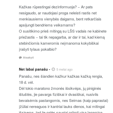
Kažkas rūpestingai dezinformuoja? − Ar pats
nesigaudo, ar naudojasi proga neleisti rastis net
menkiausiems vienybės daigams, bent retkarčiais
apsijungti bendriems veiksmams?
O susitikimo prieš mitingą su LŠS vadais ne kabinete
priežastis − tai tik nepagarba, ar dar ir tai, kad kiemą
stebinčiomis kameromis neįmanoma kokybiškai
įrašyti tylaus pokalbio?
Atsakyti
Net labai panašu -
5 metai ago
Panašu, nes šiandien kažkur kažkas kažką rengia,
18 d. vėl.
Dėl tokio maratono žmonės išsikvėps, jų piniginės
ištuštės, jie pavargs fiziškai ir dvasiškai, nusivils
bevaisėmis pastangomis, nes Seimas (kaip paprastai)
įžūliai nereaguos ir kantriai lauks dienos, kai mitingai
išsisems, tad jie galės saugiai priimti visą lagaminą