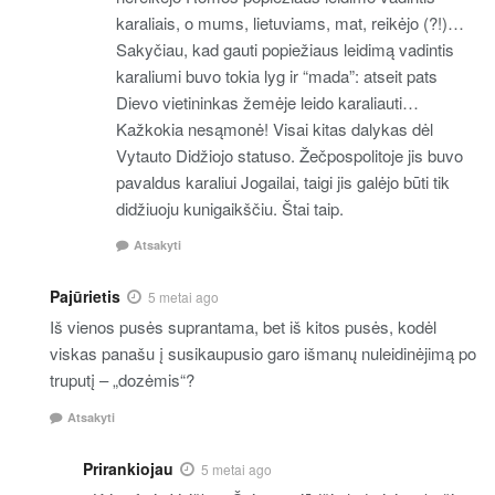
karaliais, o mums, lietuviams, mat, reikėjo (?!)…
Sakyčiau, kad gauti popiežiaus leidimą vadintis
karaliumi buvo tokia lyg ir “mada”: atseit pats
Dievo vietininkas žemėje leido karaliauti…
Kažkokia nesąmonė! Visai kitas dalykas dėl
Vytauto Didžiojo statuso. Žečpospolitoje jis buvo
pavaldus karaliui Jogailai, taigi jis galėjo būti tik
didžiuoju kunigaikščiu. Štai taip.
Atsakyti
Pajūrietis
5 metai ago
Iš vienos pusės suprantama, bet iš kitos pusės, kodėl
viskas panašu į susikaupusio garo išmanų nuleidinėjimą po
truputį – „dozėmis“?
Atsakyti
Prirankiojau
5 metai ago