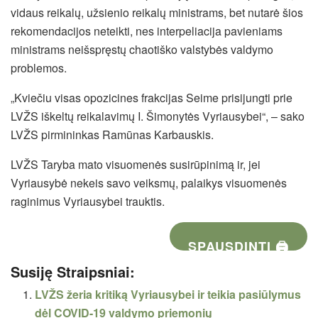
vidaus reikalų, užsienio reikalų ministrams, bet nutarė šios
rekomendacijos neteikti, nes interpeliacija pavieniams
ministrams neišspręstų chaotiško valstybės valdymo
problemos.
„Kviečiu visas opozicines frakcijas Seime prisijungti prie
LVŽS iškeltų reikalavimų I. Šimonytės Vyriausybei“, – sako
LVŽS pirmininkas Ramūnas Karbauskis.
LVŽS Taryba mato visuomenės susirūpinimą ir, jei
Vyriausybė nekeis savo veiksmų, palaikys visuomenės
raginimus Vyriausybei trauktis.
SPAUSDINTI 🖨
Susiję Straipsniai:
LVŽS žeria kritiką Vyriausybei ir teikia pasiūlymus
dėl COVID-19 valdymo priemonių