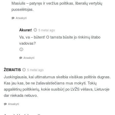
Masiulis – patyręs ir veržlus politikas, liberalių vertybių
puoselėtojas.
Atsakyti
Akurat!
5 metai ago
Va, va – būtent! O tamsta būsite jo rinkimų štabo
vadovas?
🙂
Atsakyti
ŽEMAITIS
5 metai ago
Juokingiausia, kai ultimatumus skelbia visiškas politinis dugnas.
Kas jau kas, be ne žaliavalstiečiams mus mokyti. Tokių
apgailėtinų politikierių, kokie susibūrį po LVŽS vėliava, Lietuvoje
dar niekada nebuvo.
Atsakyti