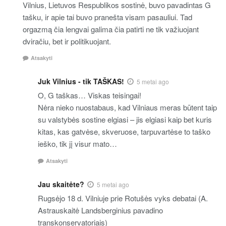
Vilnius, Lietuvos Respublikos sostinė, buvo pavadintas G
tašku, ir apie tai buvo pranešta visam pasauliui. Tad
orgazmą čia lengvai galima čia patirti ne tik važiuojant
dviračiu, bet ir politikuojant.
Atsakyti
Juk Vilnius - tik TAŠKAS!
5 metai ago
O, G taškas… Viskas teisingai!
Nėra nieko nuostabaus, kad Vilniaus meras būtent taip
su valstybės sostine elgiasi – jis elgiasi kaip bet kuris
kitas, kas gatvėse, skveruose, tarpuvartėse to taško
ieško, tik jį visur mato…
Atsakyti
Jau skaitėte?
5 metai ago
Rugsėjo 18 d. Vilniuje prie Rotušės vyks debatai (A.
Astrauskaitė Landsberginius pavadino
transkonservatoriais)