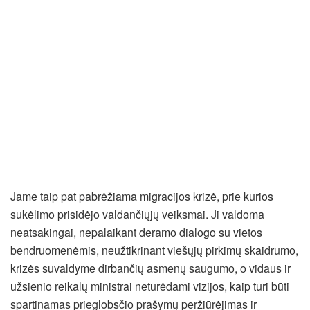
Jame taip pat pabrėžiama migracijos krizė, prie kurios
sukėlimo prisidėjo valdančiųjų veiksmai. Ji valdoma
neatsakingai, nepalaikant deramo dialogo su vietos
bendruomenėmis, neužtikrinant viešųjų pirkimų skaidrumo,
krizės suvaldyme dirbančių asmenų saugumo, o vidaus ir
užsienio reikalų ministrai neturėdami vizijos, kaip turi būti
spartinamas prieglobsčio prašymų peržiūrėjimas ir