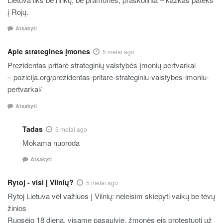
į Rojų.
Atsakyti
Apie strategines įmones
5 metai ago
Prezidentas pritarė strateginių valstybės įmonių pertvarkai
– pozicija.org/prezidentas-pritare-strateginiu-valstybes-imoniu-
pertvarkai/
Atsakyti
Tadas
5 metai ago
Mokama nuoroda
Atsakyti
Rytoj - visi į VIlnių?
5 metai ago
Rytoj Lietuva vėl važiuos į Vilnių: neleisim skiepyti vaikų be tėvų
žinios
Rugsėjo 18 dieną, visame pasaulyje, žmonės eis protestuoti už