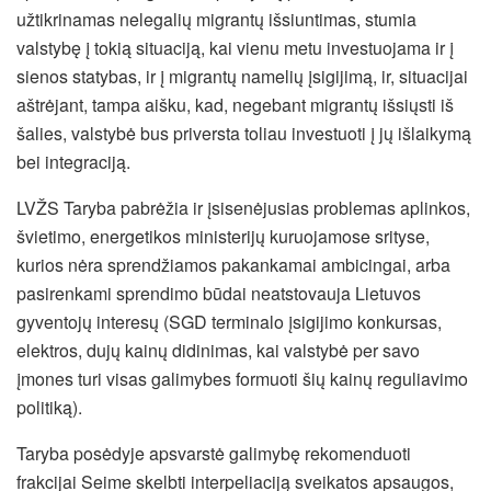
užtikrinamas nelegalių migrantų išsiuntimas, stumia
valstybę į tokią situaciją, kai vienu metu investuojama ir į
sienos statybas, ir į migrantų namelių įsigijimą, ir, situacijai
aštrėjant, tampa aišku, kad, negebant migrantų išsiųsti iš
šalies, valstybė bus priversta toliau investuoti į jų išlaikymą
bei integraciją.
LVŽS Taryba pabrėžia ir
įsisenėjusias problemas aplinkos,
švietimo, energetikos ministerijų kuruojamose srityse,
kurios nėra sprendžiamos pakankamai ambicingai, arba
pasirenkami sprendimo būdai neatstovauja Lietuvos
gyventojų interesų (SGD terminalo įsigijimo konkursas,
elektros, dujų kainų didinimas, kai valstybė per savo
įmones turi visas galimybes formuoti šių kainų reguliavimo
politiką).
Taryba posėdyje apsvarstė galimybę rekomenduoti
frakcijai Seime skelbti interpeliaciją sveikatos apsaugos,