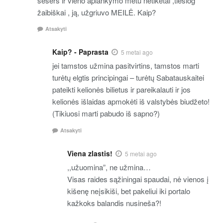
sesers ir vieno aplankymo metu netikėtai ,tiesiog
žaibiškai , ją, užgriuvo MEILĖ. Kaip?
Atsakyti
Kaip? - Paprasta
5 metai ago
jei tamstos užmina pasitvirtins, tamstos marti
turėtų elgtis principingai – turėtų Sabatauskaitei
pateikti kelionės bilietus ir pareikalauti ir jos
kelionės išlaidas apmokėti iš valstybės biudžeto!
(Tikiuosi marti pabudo iš sapno?)
Atsakyti
Viena zlastis!
5 metai ago
,,užuomina”, ne užmina…
Visas raides sąžiningai spaudai, nė vienos į
kišenę neįsikiši, bet pakeliui iki portalo
kažkoks balandis nusineša?!