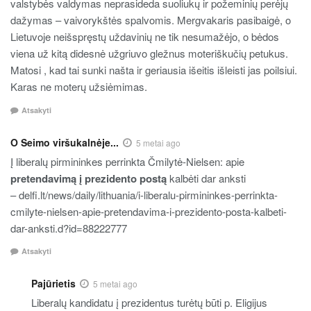
valstybės valdymas neprasideda suoliukų ir požeminių perėjų
dažymas – vaivorykštės spalvomis. Mergvakaris pasibaigė, o
Lietuvoje neišspręstų uždavinių ne tik nesumažėjo, o bėdos
viena už kitą didesnė užgriuvo gležnus moteriškučių petukus.
Matosi , kad tai sunki našta ir geriausia išeitis išleisti jas poilsiui.
Karas ne moterų užsiėmimas.
Atsakyti
O Seimo viršukalnėje...
5 metai ago
Į liberalų pirmininkes perrinkta Čmilytė-Nielsen: apie
pretendavimą į prezidento postą
kalbėti dar anksti
– delfi.lt/news/daily/lithuania/i-liberalu-pirmininkes-perrinkta-
cmilyte-nielsen-apie-pretendavima-i-prezidento-posta-kalbeti-
dar-anksti.d?id=88222777
Atsakyti
Pajūrietis
5 metai ago
Liberalų kandidatu į prezidentus turėtų būti p. Eligijus