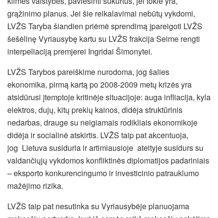
kilmės valstybes, paviešinti sukurtus, jei tokie yra,
grąžinimo planus. Jei šie reikalavimai nebūtų vykdomi,
LVŽS Taryba šiandien priėmė sprendimą įpareigoti LVŽS
šešėlinę Vyriausybę kartu su LVŽS frakcija Seime rengti
interpeliaciją premjerei Ingridai Šimonytei.
LVŽS Tarybos pareiškime nurodoma, jog šalies
ekonomika, pirmą kartą po 2008-2009 metų krizės yra
atsidūrusi įtemptoje kritinėje situacijoje: auga infliacija, kyla
elektros, dujų, kitų prekių kainos, didėja struktūrinis
nedarbas, drauge su neigiamais rodikliais ekonomikoje
didėja ir socialinė atskirtis. LVŽS taip pat akcentuoja,
jog Lietuva susiduria ir artimiausioje ateityje susidurs su
valdančiųjų vykdomos konfliktinės diplomatijos padariniais
– eksporto konkurencingumo ir investicinio patrauklumo
mažėjimo rizika.
LVŽS taip pat nesutinka su Vyriausybėje planuojama