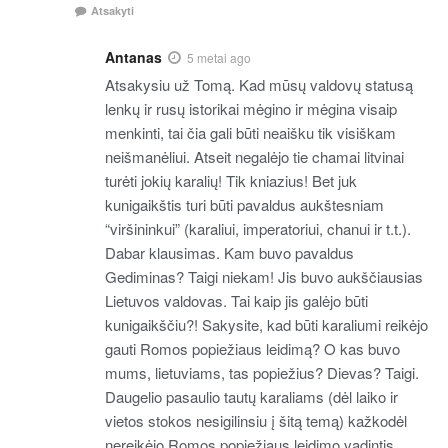
Atsakyti
Antanas
5 metai ago
Atsakysiu už Tomą. Kad mūsų valdovų statusą
lenkų ir rusų istorikai mėgino ir mėgina visaip
menkinti, tai čia gali būti neaišku tik visiškam
neišmanėliui. Atseit negalėjo tie chamai litvinai
turėti jokių karalių! Tik kniazius! Bet juk
kunigaikštis turi būti pavaldus aukštesniam
“viršininkui” (karaliui, imperatoriui, chanui ir t.t.).
Dabar klausimas. Kam buvo pavaldus
Gediminas? Taigi niekam! Jis buvo aukščiausias
Lietuvos valdovas. Tai kaip jis galėjo būti
kunigaikščiu?! Sakysite, kad būti karaliumi reikėjo
gauti Romos popiežiaus leidimą? O kas buvo
mums, lietuviams, tas popiežius? Dievas? Taigi.
Daugelio pasaulio tautų karaliams (dėl laiko ir
vietos stokos nesigilinsiu į šitą temą) kažkodėl
nereikėjo Romos popiežiaus leidimo vadintis