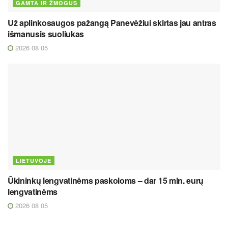
GAMTA IR ŽMOGUS
Už aplinkosaugos pažangą Panevėžiui skirtas jau antras
išmanusis suoliukas
2026 08 05
LIETUVOJE
Ūkininkų lengvatinėms paskoloms – dar 15 mln. eurų
lengvatinėms
2026 08 05