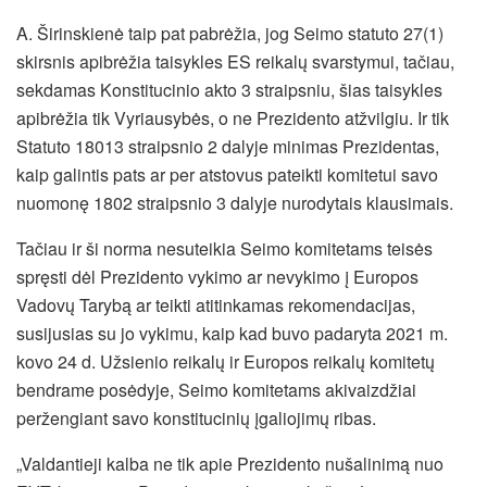
A. Širinskienė taip pat pabrėžia, jog Seimo statuto 27(1)
skirsnis apibrėžia taisykles ES reikalų svarstymui, tačiau,
sekdamas Konstitucinio akto 3 straipsniu, šias taisykles
apibrėžia tik Vyriausybės, o ne Prezidento atžvilgiu. Ir tik
Statuto 18013 straipsnio 2 dalyje minimas Prezidentas,
kaip galintis pats ar per atstovus pateikti komitetui savo
nuomonę 1802 straipsnio 3 dalyje nurodytais klausimais.
Tačiau ir ši norma nesuteikia Seimo komitetams teisės
spręsti dėl Prezidento vykimo ar nevykimo į Europos
Vadovų Tarybą ar teikti atitinkamas rekomendacijas,
susijusias su jo vykimu, kaip kad buvo padaryta 2021 m.
kovo 24 d. Užsienio reikalų ir Europos reikalų komitetų
bendrame posėdyje, Seimo komitetams akivaizdžiai
peržengiant savo konstitucinių įgaliojimų ribas.
„Valdantieji kalba ne tik apie Prezidento nušalinimą nuo