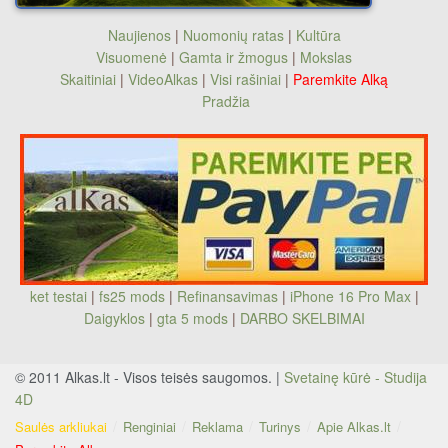
Naujienos
|
Nuomonių ratas
|
Kultūra
Visuomenė
|
Gamta ir žmogus
|
Mokslas
Skaitiniai
|
VideoAlkas
|
Visi rašiniai
|
Paremkite Alką
Pradžia
ket testai
|
fs25 mods
|
Refinansavimas
|
iPhone 16 Pro Max
|
Daigyklos
|
gta 5 mods
|
DARBO SKELBIMAI
© 2011 Alkas.lt - Visos teisės saugomos. |
Svetainę kūrė - Studija
4D
Saulės arkliukai
Renginiai
Reklama
Turinys
Apie Alkas.lt