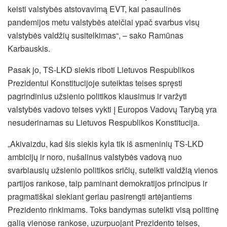
keisti valstybės atstovavimą EVT, kai pasaulinės
pandemijos metu valstybės ateičiai ypač svarbus visų
valstybės valdžių susitelkimas“, – sako Ramūnas
Karbauskis.
Pasak jo, TS-LKD siekis riboti Lietuvos Respublikos
Prezidentui Konstitucijoje suteiktas teises spręsti
pagrindinius užsienio politikos klausimus ir varžyti
valstybės vadovo teises vykti į Europos Vadovų Tarybą yra
nesuderinamas su Lietuvos Respublikos Konstitucija.
„Akivaizdu, kad šis siekis kyla tik iš asmeninių TS-LKD
ambicijų ir noro, nušalinus valstybės vadovą nuo
svarbiausių užsienio politikos sričių, sutelkti valdžią vienos
partijos rankose, taip paminant demokratijos principus ir
pragmatiškai siekiant geriau pasirengti artėjantiems
Prezidento rinkimams. Toks bandymas sutelkti visą politinę
galią vienose rankose, uzurpuojant Prezidento teises,