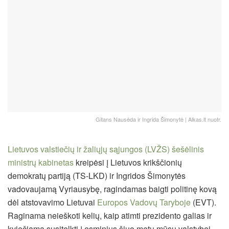
Gitans Nausėda ir Ingrida Šimonytė | Alkas.lt nuotr.
Lietuvos valstiečių ir žaliųjų sąjungos (LVŽS) šešėlinis
ministrų kabinetas
kreipėsi į Lietuvos krikščionių
demokratų partiją (TS-LKD) ir Ingridos Šimonytės
vadovaujamą Vyriausybę, ragindamas baigti politinę kovą
dėl atstovavimo Lietuvai
Europos Vadovų Taryboje
(EVT).
Raginama neieškoti kelių, kaip atimti prezidento galias ir
kviečiama susitelkti į esminius šiuo metu mūsų valstybei