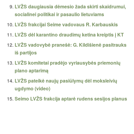
LVŽS daugiausia dėmesio žada skirti skaidrumui,
socialinei politikai ir pasaulio lietuviams
LVŽS frakcijai Seime vadovaus R. Karbauskis
LVŽS dėl karantino draudimų ketina kreiptis į KT
LVŽS vadovybė pranešė: G. Kildišienė pasitrauks
iš partijos
LVŽS komitetai pradėjo vyriausybės priemonių
plano aptarimą
LVŽS pateikė naujų pasiūlymų dėl moksleivių
ugdymo (video)
Seimo LVŽS frakcija aptarė rudens sesijos planus