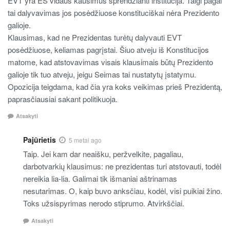
EVT yra ES vidaus kausimus sprendžianti institucija. Taigi pagal
tai dalyvavimas jos posėdžiuose konstituciškai nėra Prezidento
galioje.
Klausimas, kad ne Prezidentas turėtų dalyvauti EVT
posėdžiuose, keliamas pagrįstai. Šiuo atveju iš Konstitucijos
matome, kad atstovavimas visais klausimais būtų Prezidento
galioje tik tuo atveju, jeigu Seimas tai nustatytų įstatymu.
Opozicija teigdama, kad čia yra koks veikimas prieš Prezidentą,
paprasčiausiai sakant politikuoja.
Atsakyti
Pajūrietis
5 metai ago
Taip. Jei kam dar neaišku, peržvelkite, pagaliau,
darbotvarkių klausimus: ne prezidentas turi atstovauti, todėl
nereikia lia-lia. Galimai tik išmaniai aštrinamas
nesutarimas. O, kaip buvo anksčiau, kodėl, visi puikiai žino.
Toks užsispyrimas nerodo stiprumo. Atvirkščiai.
Atsakyti