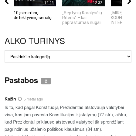
12:25
12:32
10 įsimintinų
„Septynių Karalysčių
„MIRĘS INTE
detektyvinių serialų
Riteris" – kai
KODĖL DIDŽIO
paprastumas nugali
INTERNETO N
ALKO TURINYS
ALKO
TURINYS
Pastabos
2
Kažin
5 metai ago
Iš to, kad pagal Konstituciją Prezidentas atstovauja valstybei
visa, kas jam pavesta Konstitucijos ir įstatymų (77 str.), aišku,
kad Prezidentui priklauso atstovauti valstybei tik sprendžiant
pagrindinius užsienio politikos klausimus (84 str.).