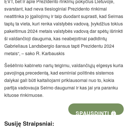
EVT, bet ir apie Prezidento rinkimų pokyčius Lietuvoje,
svarstant, kad neva tiesioginiai Prezidento rinkimai
neatitinka jo įgaliojimų ir taip duodant suprasti, kad Seimas
taptų ta vieta, kuri renka valstybės vadovą. Įvykdžius tokius
pakeitimus 2024 metais valstybės vadovą dar spėtų išrinkti
ši valdančioji dauguma, kas neabejotinai padidintų
Gabrieliaus Landsbergio šansus tapti Prezidentu 2024
metais“, – sako R. Karbauskis
Šešėlinio kabineto narių teigimu, valdančiųjų elgesys kuria
pavojingą precedentą, kad esminiai politinės sistemos
dalykai gali būti kaitaliojami priklausomai nuo to, kokia
partija vadovauja Seimo daugumai ir kas jai yra paranku
kituose rinkimuose.
SPAUSDINTI 🖨
Susiję Straipsniai: