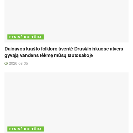
ETNINĖ KULTŪRA
Dainavos krašto folkloro šventė Druskininkuose atvers
gyvąją vandens tėkmę mūsų tautosakoje
2026 08 05
ETNINĖ KULTŪRA