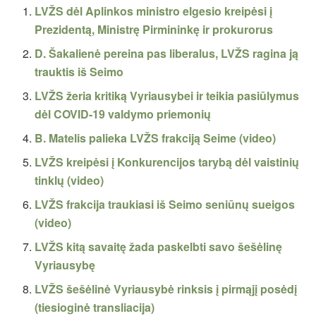
LVŽS dėl Aplinkos ministro elgesio kreipėsi į
Prezidentą, Ministrę Pirmininkę ir prokurorus
D. Šakalienė pereina pas liberalus, LVŽS ragina ją
trauktis iš Seimo
LVŽS žeria kritiką Vyriausybei ir teikia pasiūlymus
dėl COVID-19 valdymo priemonių
B. Matelis palieka LVŽS frakciją Seime (video)
LVŽS kreipėsi į Konkurencijos tarybą dėl vaistinių
tinklų (video)
LVŽS frakcija traukiasi iš Seimo seniūnų sueigos
(video)
LVŽS kitą savaitę žada paskelbti savo šešėlinę
Vyriausybę
LVŽS šešėlinė Vyriausybė rinksis į pirmąjį posėdį
(tiesioginė transliacija)