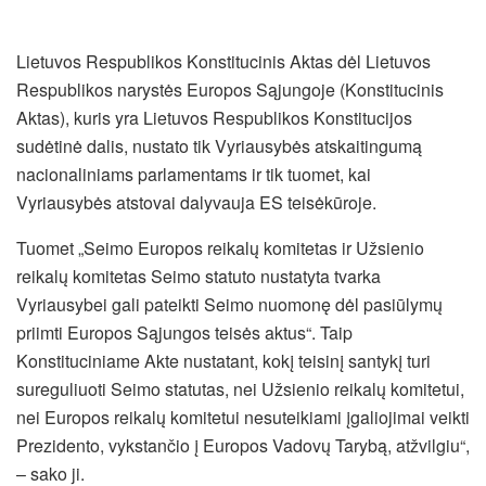
Lietuvos Respublikos Konstitucinis Aktas dėl Lietuvos
Respublikos narystės Europos Sąjungoje (Konstitucinis
Aktas), kuris yra Lietuvos Respublikos Konstitucijos
sudėtinė dalis, nustato tik Vyriausybės atskaitingumą
nacionaliniams parlamentams ir tik tuomet, kai
Vyriausybės atstovai dalyvauja ES teisėkūroje.
Tuomet „Seimo Europos reikalų komitetas ir Užsienio
reikalų komitetas Seimo statuto nustatyta tvarka
Vyriausybei gali pateikti Seimo nuomonę dėl pasiūlymų
priimti Europos Sąjungos teisės aktus“. Taip
Konstituciniame Akte nustatant, kokį teisinį santykį turi
sureguliuoti Seimo statutas, nei Užsienio reikalų komitetui,
nei Europos reikalų komitetui nesuteikiami įgaliojimai veikti
Prezidento, vykstančio į Europos Vadovų Tarybą, atžvilgiu“,
– sako ji.