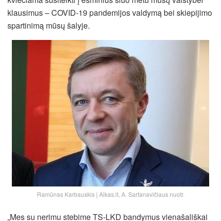
klausimus – COVID-19 pandemijos valdymą bei skiepijimo
spartinimą mūsų šalyje.
Ramūnas Karbauskis | Alkas.lt, A. Sartanavičiaus nuotr.
„Mes su nerimu stebime TS-LKD bandymus vienašališkai