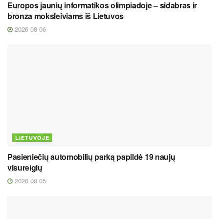
Europos jaunių informatikos olimpiadoje – sidabras ir
bronza moksleiviams iš Lietuvos
2026 08 06
LIETUVOJE
Pasieniečių automobilių parką papildė 19 naujų
visureigių
2026 08 05