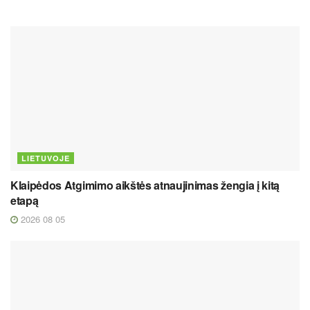
LIETUVOJE
Klaipėdos Atgimimo aikštės atnaujinimas žengia į kitą
etapą
2026 08 05