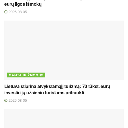
eurų ligos išmokų
2026 08 05
GAMTA IR ŽMOGUS
Lietuva stiprina atvykstamąjį turizmą: 70 tūkst. eurų
investicijų užsienio turistams pritraukti
2026 08 05