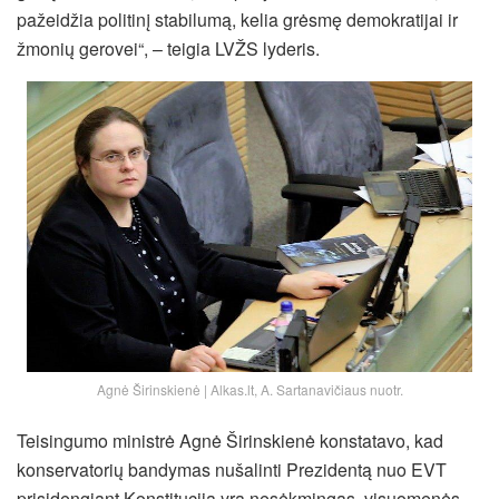
pažeidžia politinį stabilumą, kelia grėsmę demokratijai ir
žmonių gerovei“, – teigia LVŽS lyderis.
Agnė Širinskienė | Alkas.lt, A. Sartanavičiaus nuotr.
Teisingumo ministrė Agnė Širinskienė konstatavo, kad
konservatorių bandymas nušalinti Prezidentą nuo EVT
prisidengiant Konstitucija yra nesėkmingas, visuomenės