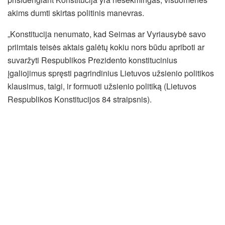
akims dumti skirtas politinis manevras.
„Konstitucija nenumato, kad Seimas ar Vyriausybė savo
priimtais teisės aktais galėtų kokiu nors būdu apriboti ar
suvaržyti Respublikos Prezidento konstitucinius
įgaliojimus spręsti pagrindinius Lietuvos užsienio politikos
klausimus, taigi, ir formuoti užsienio politiką (Lietuvos
Respublikos Konstitucijos 84 straipsnis).