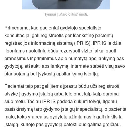
Tyrimai | „Kardiolitos“ nuotr.
Primename, kad pacientai gydytojo specialisto
konsultacijai gali registruotis per Išankstinę pacientų
registracijos informacinę sistemą (IPR IS). IPR IS leidžia
ligoniams nuotoliniu būdu rezervuoti vizito laiką, gauti
pranešimus ir priminimus apie numatytą apsilankymą pas
gydytoją, atšaukti apsilankymą, internete stebėti visų savo
planuojamų bei įvykusių apsilankymų istoriją.
Pacientai taip pat gali jiems įprastu būdu užsiregistruoti
atvykę į gydymo įstaigą arba telefonu, taip kaip daroma
šiuo metu. Tačiau IPR IS padeda sukurti tolygų ligonių
pasiskirstymą tarp gydymo įstaigų ir specialistų, o pacientai
mato, koks yra realus gydytojų užimtumas ir gali rinktis tą
įstaigą, kurioje pas gydytoją patekti bus galima greičiau.