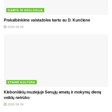
GAMTA IR EKOLOGIJA
Prakalbinkime vaistažoles kartu su D. Kunčiene
2026 08 09
ETNINĖ KULTŪRA
Kleboniškių muziejuje Senųjų amatų ir mokymų dieną
veiklų netrūko
2026 08 09