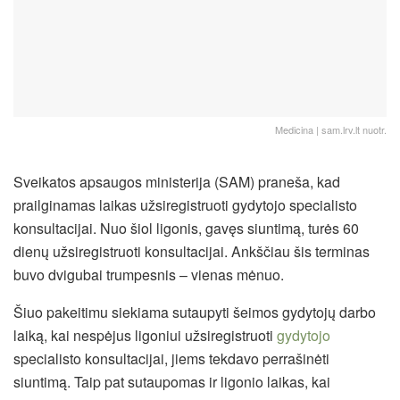
Medicina | sam.lrv.lt nuotr.
Sveikatos apsaugos ministerija (SAM) praneša, kad
prailginamas laikas užsiregistruoti gydytojo specialisto
konsultacijai. Nuo šiol ligonis, gavęs siuntimą, turės 60
dienų užsiregistruoti konsultacijai. Ankščiau šis terminas
buvo dvigubai trumpesnis – vienas mėnuo.
Šiuo pakeitimu siekiama sutaupyti šeimos gydytojų darbo
laiką, kai nespėjus ligoniui užsiregistruoti
gydytojo
specialisto konsultacijai, jiems tekdavo perrašinėti
siuntimą. Taip pat sutaupomas ir ligonio laikas, kai