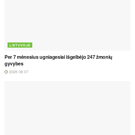
LIETUVOJE
Per 7 mėnesius ugniagesiai išgelbėjo 247 žmonių
gyvybes
2026 08 07