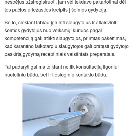
nespėjus užsiregistruoti, jam vėl tekdavo pakartotinai dėl
tos pačios priežasties kreiptis į šeimos gydytoją.
Be to, siekiant labiau įgalinti slaugytojus ir atlaisvinti
šeimos gydytojus nuo veiksmų, kuriuos pagal
kompetenciją gali atlikti slaugytojos, priimtas pakeitimas,
kad karantino laikotarpiu slaugytojos gali pratęsti gydytojo
paskirtą gydymą receptiniais vaistiniais preparatais.
Tai padaryti galima teikiant ne tik konsultaciją ligoniui
nuotoliniu būdu, bet ir tiesioginio kontakto būdu.