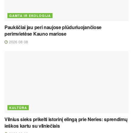
GAMTA IR EKOLOGIJA
Paukščiai jau peri naujose plūduriuojančiose
perimvietėse Kauno mariose
2026 08 08
KULTŪRA
Vilnius sieks prikelti istorinį elingą prie Neries: sprendimų
ieškos kartu su vilniečiais