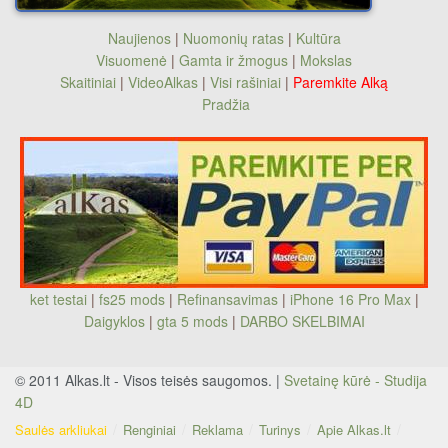
Naujienos
|
Nuomonių ratas
|
Kultūra
Visuomenė
|
Gamta ir žmogus
|
Mokslas
Skaitiniai
|
VideoAlkas
|
Visi rašiniai
|
Paremkite Alką
Pradžia
ket testai
|
fs25 mods
|
Refinansavimas
|
iPhone 16 Pro Max
|
Daigyklos
|
gta 5 mods
|
DARBO SKELBIMAI
© 2011 Alkas.lt - Visos teisės saugomos. |
Svetainę kūrė - Studija
4D
Saulės arkliukai
Renginiai
Reklama
Turinys
Apie Alkas.lt