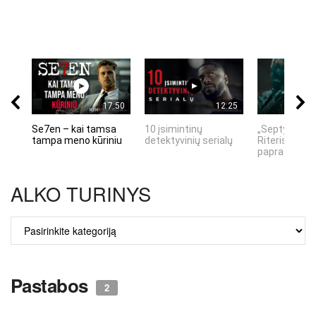
17:50
12:25
Se7en – kai tamsa
10 įsimintinų
„Septynių Ka
tampa meno kūriniu
detektyvinių serialų
Riteris" – kai
paprastumas
ALKO TURINYS
ALKO
TURINYS
Pastabos
2