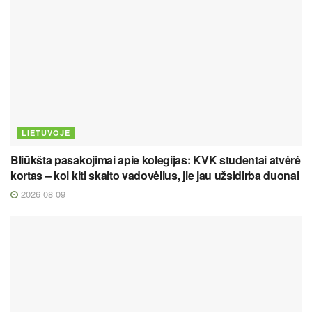
LIETUVOJE
Bliūkšta pasakojimai apie kolegijas: KVK studentai atvėrė
kortas – kol kiti skaito vadovėlius, jie jau užsidirba duonai
2026 08 09