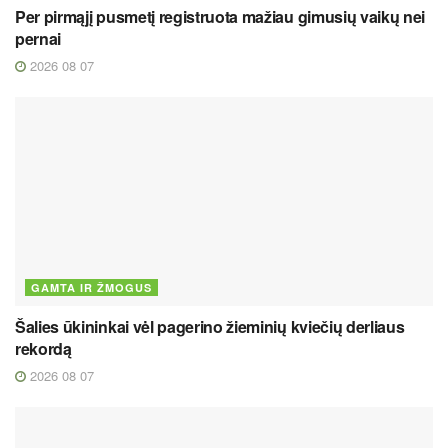
Per pirmąjį pusmetį registruota mažiau gimusių vaikų nei
pernai
2026 08 07
GAMTA IR ŽMOGUS
Šalies ūkininkai vėl pagerino žieminių kviečių derliaus
rekordą
2026 08 07