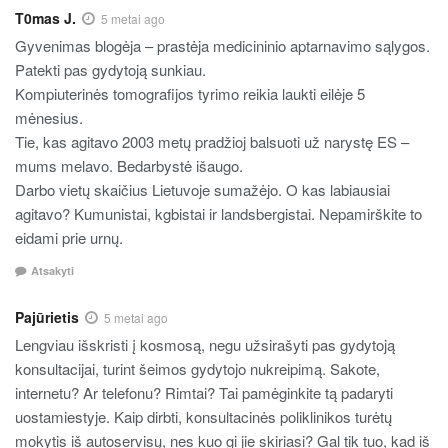
T0mas J.
5 metai ago
Gyvenimas blogėja – prastėja medicininio aptarnavimo sąlygos.
Patekti pas gydytoją sunkiau.
Kompiuterinės tomografijos tyrimo reikia laukti eilėje 5
mėnesius.
Tie, kas agitavo 2003 metų pradžioj balsuoti už narystę ES –
mums melavo. Bedarbystė išaugo.
Darbo vietų skaičius Lietuvoje sumažėjo. O kas labiausiai
agitavo? Kumunistai, kgbistai ir landsbergistai. Nepamirškite to
eidami prie urnų.
Atsakyti
Pajūrietis
5 metai ago
Lengviau išskristi į kosmosą, negu užsirašyti pas gydytoją
konsultacijai, turint šeimos gydytojo nukreipimą. Sakote,
internetu? Ar telefonu? Rimtai? Tai pamėginkite tą padaryti
uostamiestyje. Kaip dirbti, konsultacinės poliklinikos turėtų
mokytis iš autoservisų, nes kuo gi jie skiriasi? Gal tik tuo, kad iš