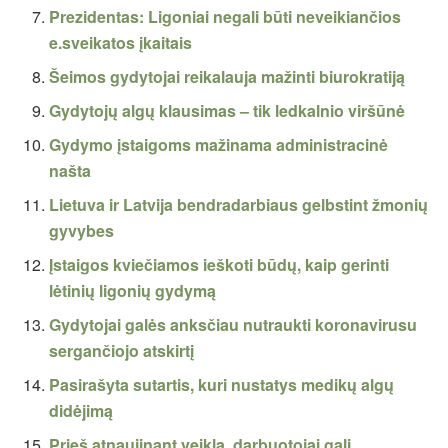
Prezidentas: Ligoniai negali būti neveikiančios
e.sveikatos įkaitais
Šeimos gydytojai reikalauja mažinti biurokratiją
Gydytojų algų klausimas – tik ledkalnio viršūnė
Gydymo įstaigoms mažinama administracinė
našta
Lietuva ir Latvija bendradarbiaus gelbstint žmonių
gyvybes
Įstaigos kviečiamos ieškoti būdų, kaip gerinti
lėtinių ligonių gydymą
Gydytojai galės anksčiau nutraukti koronavirusu
sergančiojo atskirtį
Pasirašyta sutartis, kuri nustatys medikų algų
didėjimą
Prieš atnaujinant veiklą, darbuotojai gali