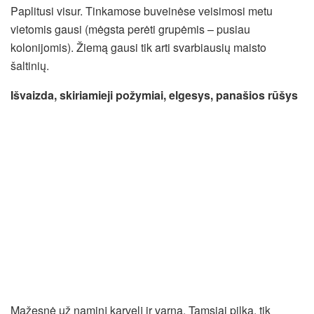
Paplitusi visur. Tinkamose buveinėse veisimosi metu
vietomis gausi (mėgsta perėti grupėmis – pusiau
kolonijomis). Žiemą gausi tik arti svarbiausių maisto
šaltinių.
Išvaizda, skiriamieji požymiai, elgesys, panašios rūšys
Mažesnė už naminį karvelį ir varną. Tamsiai pilka, tik