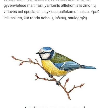
gyvenvietėse maitinasi įvairiomis atliekomis iš žmonių
virtuvės bei specialiai lesyklose paliekamu maistu. Ypač
telkiasi ten, kur randa riebalų, lašinių, saulėgrąžų.