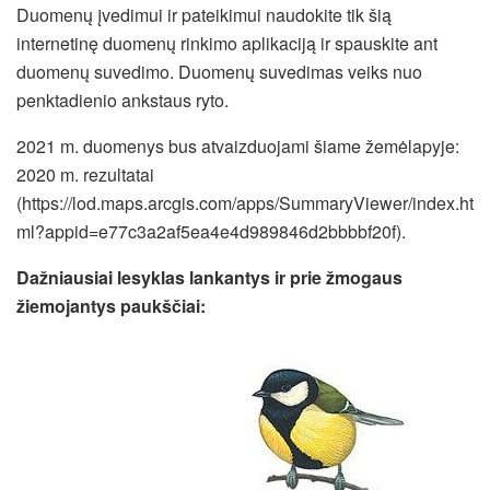
Duomenų įvedimui ir pateikimui naudokite tik šią
internetinę duomenų rinkimo aplikaciją ir spauskite ant
duomenų suvedimo. Duomenų suvedimas veiks nuo
penktadienio ankstaus ryto.
2021 m. duomenys bus atvaizduojami šiame žemėlapyje:
2020 m. rezultatai
(https://lod.maps.arcgis.com/apps/SummaryViewer/index.ht
ml?appid=e77c3a2af5ea4e4d989846d2bbbbf20f).
Dažniausiai lesyklas lankantys ir prie žmogaus
žiemojantys paukščiai: