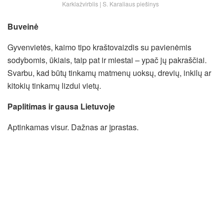
Karklažvirblis | S. Karaliaus piešinys
Buveinė
Gyvenvietės, kaimo tipo kraštovaizdis su pavienėmis
sodybomis, ūkiais, taip pat ir miestai – ypač jų pakraščiai.
Svarbu, kad būtų tinkamų matmenų uoksų, drevių, inkilų ar
kitokių tinkamų lizdui vietų.
Paplitimas ir gausa Lietuvoje
Aptinkamas visur. Dažnas ar įprastas.