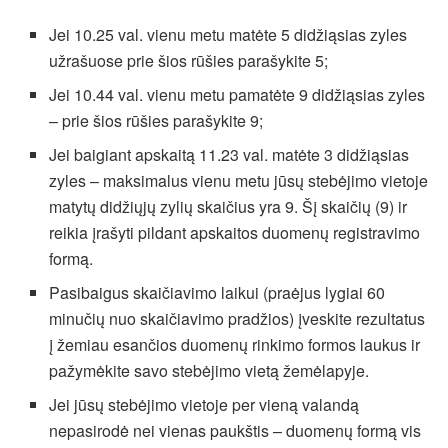
Jei 10.25 val. vienu metu matėte 5 didžiąsias zyles
užrašuose prie šios rūšies parašykite 5;
Jei 10.44 val. vienu metu pamatėte 9 didžiąsias zyles
– prie šios rūšies parašykite 9;
Jei baigiant apskaitą 11.23 val. matėte 3 didžiąsias
zyles – maksimalus vienu metu jūsų stebėjimo vietoje
matytų didžiųjų zylių skaičius yra 9. Šį skaičių (9) ir
reikia įrašyti pildant apskaitos duomenų registravimo
formą.
Pasibaigus skaičiavimo laikui (praėjus lygiai 60
minučių nuo skaičiavimo pradžios) įveskite rezultatus
į žemiau esančios duomenų rinkimo formos laukus ir
pažymėkite savo stebėjimo vietą žemėlapyje.
Jei jūsų stebėjimo vietoje per vieną valandą
nepasirodė nei vienas paukštis – duomenų formą vis