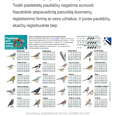
Todėl pastebėtų paukščių negalima sumuoti.
Naudokite atspausdintą paruoštą duomenų
registravimo formą ar savo užrašus, ir juose paukščių
skaičių registruokite taip:
Duomenų registravimo forma | birdlife.lt nuotr.