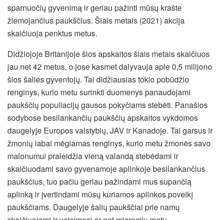
sparnuočių gyvenimą ir geriau pažinti mūsų krašte
žiemojančius paukščius. Šiais metais (2021) akcija
skaičiuoja penktus metus.
Didžiojoje Britanijoje šios apskaitos šiais metais skaičiuos
jau net 42 metus, o jose kasmet dalyvauja apie 0,5 milijono
šios šalies gyventojų. Tai didžiausias tokio pobūdžio
renginys, kurio metu surinkti duomenys panaudojami
paukščių populiacijų gausos pokyčiams stebėti. Panašios
sodybose besilankančių paukščių apskaitos vykdomos
daugelyje Europos valstybių, JAV ir Kanadoje. Tai garsus ir
žmonių labai mėgiamas renginys, kurio metu žmonės savo
malonumui praleidžia vieną valandą stebėdami ir
skaičiuodami savo gyvenamoje aplinkoje besilankančius
paukščius, tuo pačiu geriau pažindami mus supančią
aplinką ir įvertindami mūsų kuriamos aplinkos poveikį
paukščiams. Daugelyje šalių paukščiai prie namų
skaičiuojami ir veisimosi ar net migracijų metu.