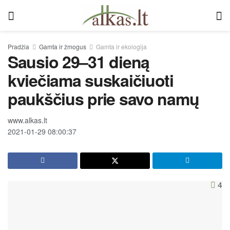
Pradžia
Gamta ir žmogus
Gamta ir ekologija
Sausio 29–31 dieną
kviečiama suskaičiuoti
paukščius prie savo namų
www.alkas.lt
2021-01-29 08:00:37
4