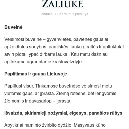
Žaliukė | S. Karaliaus piešinys
Buveinė
Veisimosi buveinė – gyvenvietės, pavienės gausiai
apželdintos sodybos, pamiškės, laukų giraitės ir aplinkiniai
atviri plotai, ypač dirbami laukai. Kitu metu dažniau
aptinkama agrariniame kraštovaizdyje.
Paplitimas ir gausa Lietuvoje
Paplitusi visur. Tinkamose buveinėse veisimosi metu
vietomis gausi ar įprasta. Žiemą retesnė, bet lengvomis
žiemomis ir pavasariop – įprasta.
Išvaizda, skiriamieji požymiai, elgesys, panašios rūšys
Apytikriai naminio žvirblio dydžio. Masyvaus kūno