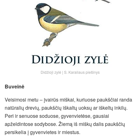
Didžioji zylė | S. Karaliaus piešinys
Buveinė
Veisimosi metu – įvairūs miškai, kuriuose paukščiai randa
natūralių drevių, paukščių iškaltų uoksų ar iškeltų inkilų.
Peri ir senuose soduose, gyvenvietėse, gausiai
apželdintose sodybose. Žiemą iš miškų dalis paukščių
persikelia į gyvenvietes ir miestus.