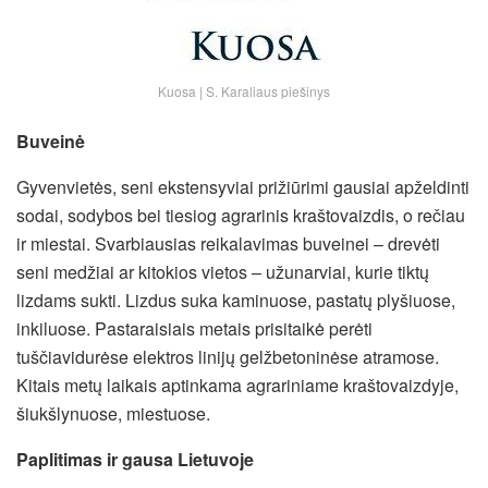
Kuosa | S. Karaliaus piešinys
Buveinė
Gyvenvietės, seni ekstensyviai prižiūrimi gausiai apželdinti
sodai, sodybos bei tiesiog agrarinis kraštovaizdis, o rečiau
ir miestai. Svarbiausias reikalavimas buveinei – drevėti
seni medžiai ar kitokios vietos – užunarviai, kurie tiktų
lizdams sukti. Lizdus suka kaminuose, pastatų plyšiuose,
inkiluose. Pastaraisiais metais prisitaikė perėti
tuščiavidurėse elektros linijų gelžbetoninėse atramose.
Kitais metų laikais aptinkama agrariniame kraštovaizdyje,
šiukšlynuose, miestuose.
Paplitimas ir gausa Lietuvoje