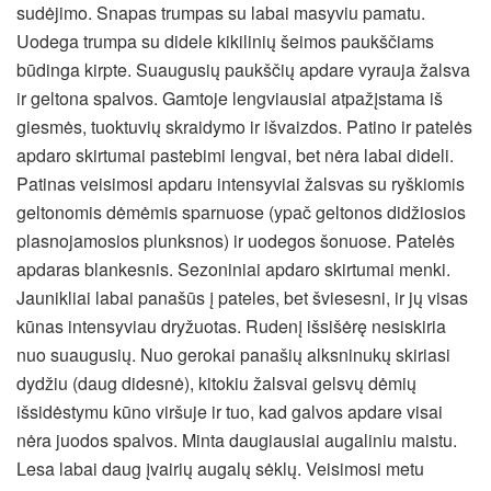
sudėjimo. Snapas trumpas su labai masyviu pamatu.
Uodega trumpa su didele kikilinių šeimos paukščiams
būdinga kirpte. Suaugusių paukščių apdare vyrauja žalsva
ir geltona spalvos. Gamtoje lengviausiai atpažįstama iš
giesmės, tuoktuvių skraidymo ir išvaizdos. Patino ir patelės
apdaro skirtumai pastebimi lengvai, bet nėra labai dideli.
Patinas veisimosi apdaru intensyviai žalsvas su ryškiomis
geltonomis dėmėmis sparnuose (ypač geltonos didžiosios
plasnojamosios plunksnos) ir uodegos šonuose. Patelės
apdaras blankesnis. Sezoniniai apdaro skirtumai menki.
Jaunikliai labai panašūs į pateles, bet šviesesni, ir jų visas
kūnas intensyviau dryžuotas. Rudenį išsišėrę nesiskiria
nuo suaugusių. Nuo gerokai panašių alksninukų skiriasi
dydžiu (daug didesnė), kitokiu žalsvai gelsvų dėmių
išsidėstymu kūno viršuje ir tuo, kad galvos apdare visai
nėra juodos spalvos. Minta daugiausiai augaliniu maistu.
Lesa labai daug įvairių augalų sėklų. Veisimosi metu