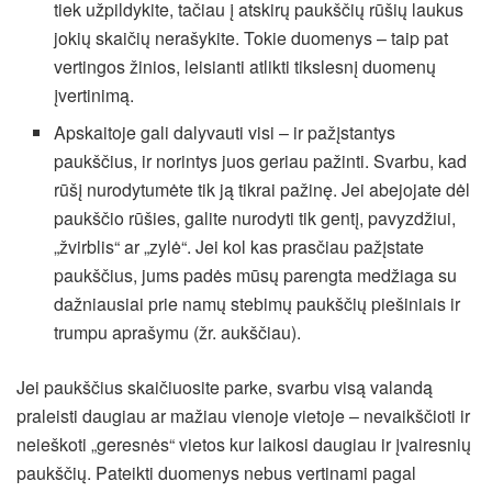
tiek užpildykite, tačiau į atskirų paukščių rūšių laukus
jokių skaičių nerašykite. Tokie duomenys – taip pat
vertingos žinios, leisianti atlikti tikslesnį duomenų
įvertinimą.
Apskaitoje gali dalyvauti visi – ir pažįstantys
paukščius, ir norintys juos geriau pažinti. Svarbu, kad
rūšį nurodytumėte tik ją tikrai pažinę. Jei abejojate dėl
paukščio rūšies, galite nurodyti tik gentį, pavyzdžiui,
„žvirblis“ ar „zylė“. Jei kol kas prasčiau pažįstate
paukščius, jums padės mūsų parengta medžiaga su
dažniausiai prie namų stebimų paukščių piešiniais ir
trumpu aprašymu (žr. aukščiau).
Jei paukščius skaičiuosite parke, svarbu visą valandą
praleisti daugiau ar mažiau vienoje vietoje – nevaikščioti ir
neieškoti „geresnės“ vietos kur laikosi daugiau ir įvairesnių
paukščių. Pateikti duomenys nebus vertinami pagal