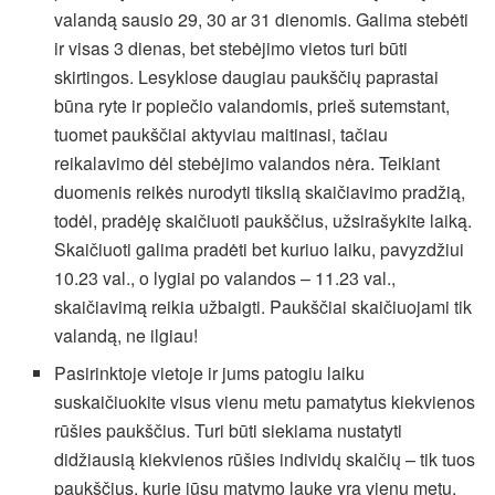
valandą sausio 29, 30 ar 31 dienomis. Galima stebėti
ir visas 3 dienas, bet stebėjimo vietos turi būti
skirtingos. Lesyklose daugiau paukščių paprastai
būna ryte ir popiečio valandomis, prieš sutemstant,
tuomet paukščiai aktyviau maitinasi, tačiau
reikalavimo dėl stebėjimo valandos nėra. Teikiant
duomenis reikės nurodyti tikslią skaičiavimo pradžią,
todėl, pradėję skaičiuoti paukščius, užsirašykite laiką.
Skaičiuoti galima pradėti bet kuriuo laiku, pavyzdžiui
10.23 val., o lygiai po valandos – 11.23 val.,
skaičiavimą reikia užbaigti. Paukščiai skaičiuojami tik
valandą, ne ilgiau!
Pasirinktoje vietoje ir jums patogiu laiku
suskaičiuokite visus vienu metu pamatytus kiekvienos
rūšies paukščius. Turi būti siekiama nustatyti
didžiausią kiekvienos rūšies individų skaičių – tik tuos
paukščius, kurie jūsų matymo lauke yra vienu metu.