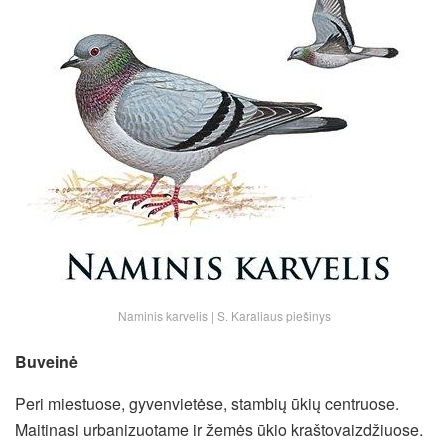
Naminis karvelis | S. Karaliaus piešinys
Buveinė
Peri miestuose, gyvenvietėse, stambių ūkių centruose.
Maitinasi urbanizuotame ir žemės ūkio kraštovaizdžiuose.