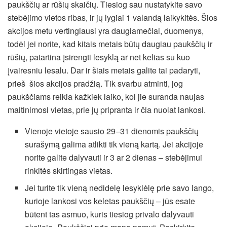
paukščių ar rūšių skaičių. Tiesiog sau nustatykite savo
stebėjimo vietos ribas, ir jų lygiai 1 valandą laikykitės. Šios
akcijos metu vertingiausi yra daugiamečiai, duomenys,
todėl jei norite, kad kitais metais būtų daugiau paukščių ir
rūšių, patartina įsirengti lesyklą ar net kelias su kuo
įvairesniu lesalu. Dar ir šiais metais galite tai padaryti,
prieš šios akcijos pradžią. Tik svarbu atminti, jog
paukščiams reikia kažkiek laiko, kol jie suranda naujas
maitinimosi vietas, prie jų pripranta ir čia nuolat lankosi.
Vienoje vietoje sausio 29–31 dienomis paukščių
surašymą galima atlikti tik vieną kartą. Jei akcijoje
norite galite dalyvauti ir 3 ar 2 dienas – stebėjimui
rinkitės skirtingas vietas.
Jei turite tik vieną nedidelę lesyklėlę prie savo lango,
kurioje lankosi vos keletas paukščių – jūs esate
būtent tas asmuo, kuris tiesiog privalo dalyvauti