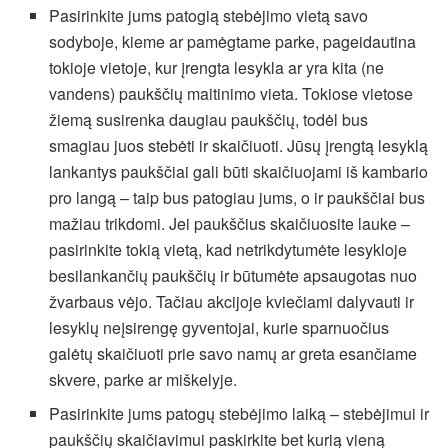
Pasirinkite jums patogią stebėjimo vietą savo
sodyboje, kieme ar pamėgtame parke, pageidautina
tokioje vietoje, kur įrengta lesykla ar yra kita (ne
vandens) paukščių maitinimo vieta. Tokiose vietose
žiemą susirenka daugiau paukščių, todėl bus
smagiau juos stebėti ir skaičiuoti. Jūsų įrengtą lesyklą
lankantys paukščiai gali būti skaičiuojami iš kambario
pro langą – taip bus patogiau jums, o ir paukščiai bus
mažiau trikdomi. Jei paukščius skaičiuosite lauke –
pasirinkite tokią vietą, kad netrikdytumėte lesykloje
besilankančių paukščių ir būtumėte apsaugotas nuo
žvarbaus vėjo. Tačiau akcijoje kviečiami dalyvauti ir
lesyklų neįsirengę gyventojai, kurie sparnuočius
galėtų skaičiuoti prie savo namų ar greta esančiame
skvere, parke ar miškelyje.
Pasirinkite jums patogų stebėjimo laiką – stebėjimui ir
paukščių skaičiavimui paskirkite bet kurią vieną