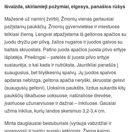
Išvaizda, skiriamieji požymiai, elgesys, panašios rūšys
Mažesnė už naminį žvirblį. Žmonių vienas geriausiai
pažįstamų paukščių. Žmonių gyvenvietėse ir miestuose
telkiasi žiemą. Lengvai atpažįstama iš geltonos apačios su
juodu dryžiu per pilvą, žalios nugaros ir juodos galvos su
baltais skruostais. Patino juoda apačios juosta pilvo srityje
išplatėja. Priešingai – patelės ši juosta pilvo srityje
susiaurėja, o kai kada ir nutrūksta. Jaunikliai panašūs į
suaugusius, bet blyškesnių spalvų. Jų juodos spalvos
apdaras neblizga, geltona apačia neryški, skruostai gelsvi
(suaugusių geltoni). Uoksinis paukštis, lizdus sukantis kitų
paukščių iškaltuose uoksuose, natūraliose drevėse,
įvairiuose užunarviuose ir dažnai – inkiluose. Gausiai
užima inkilus, kurių landos skersmuo 3,2-3,4 cm.
Minta daugiausiai bestuburiais (vyrauja vabzdžiai ir
voragyviai) ir įvairių augalų sėklomis. Žiemą kaimo