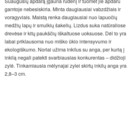
Suaugusių apdarą įgauna rudenį ir tuomet jie apdaru
gamtoje nebesiskiria. Minta daugiausiai vabzdžiais ir
voragyviais. Maistą renka daugiausiai nuo lapuočių
medžių lapų ir smulkių šakelių. Lizdus suka natūraliose
drevėse ir kitų paukščių iškaltuose uoksuose. Dėl to yra
labai priklausoma nuo miško ūkio intensyvumo ir
ekologiškumo. Noriai užima inkilus su anga, per kurią į
inkilą negali patekti svarbiausias konkurentas – didžioji
zylė. Tinkamiausia mėlynajai zylei skirtų inkilų anga yra
2,8–3 cm.