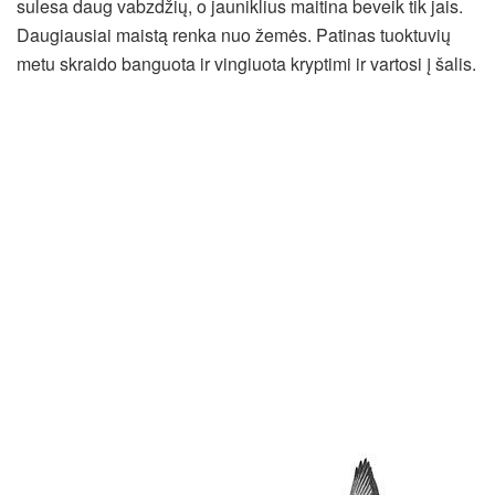
sulesa daug vabzdžių, o jauniklius maitina beveik tik jais.
Daugiausiai maistą renka nuo žemės. Patinas tuoktuvių
metu skraido banguota ir vingiuota kryptimi ir vartosi į šalis.