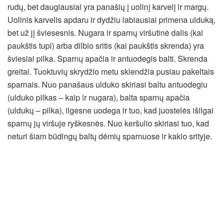
rudų, bet daugiausiai yra panašių į uolinį karvelį ir margų.
Uolinis karvelis apdaru ir dydžiu labiausiai primena ulduką,
bet už jį šviesesnis. Nugara ir sparnų viršutinė dalis (kai
paukštis tupi) arba dilbio sritis (kai paukštis skrenda) yra
šviesiai pilka. Sparnų apačia ir antuodegis balti. Skrenda
greitai. Tuoktuvių skrydžio metu sklendžia pusiau pakeltais
sparnais. Nuo panašaus ulduko skiriasi baltu antuodegiu
(ulduko pilkas – kaip ir nugara), balta sparnų apačia
(uldukų – pilka), ilgesne uodega ir tuo, kad juostelės išilgai
sparnų jų viršuje ryškesnės. Nuo keršulio skiriasi tuo, kad
neturi šiam būdingų baltų dėmių sparnuose ir kaklo srityje.