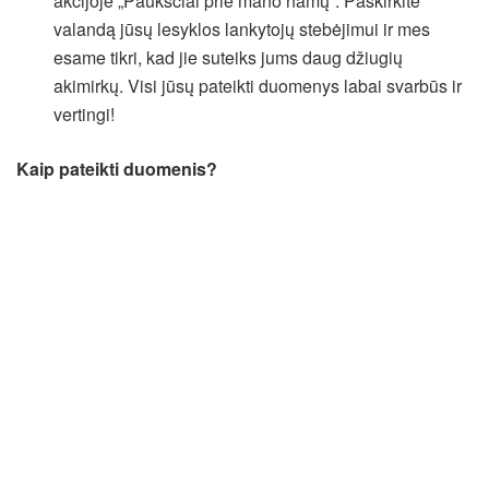
akcijoje „Paukščiai prie mano namų“. Paskirkite
valandą jūsų lesyklos lankytojų stebėjimui ir mes
esame tikri, kad jie suteiks jums daug džiugių
akimirkų. Visi jūsų pateikti duomenys labai svarbūs ir
vertingi!
Kaip pateikti duomenis?