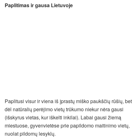
Paplitimas ir gausa Lietuvoje
Paplitusi visur ir viena iš įprastų miško paukščių rūšių, bet
dėl natūralių perėjimo vietų trūkumo niekur nėra gausi
(išskyrus vietas, kur iškelti inkilai). Labai gausi žiemą
miestuose, gyvenvietėse prie papildomo maitinimo vietų,
nuolat pildomų lesyklų.