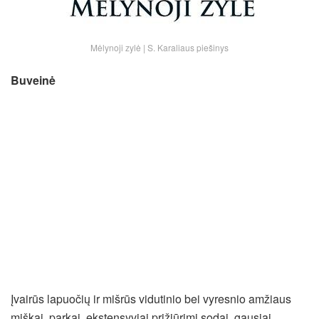
Mėlynoji zylė | S. Karaliaus piešinys
Buveinė
Įvairūs lapuočių ir mišrūs vidutinio bei vyresnio amžiaus
miškai, parkai, ekstensyviai prižiūrimi sodai, gausiai