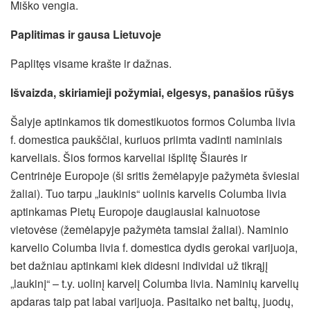
Miško vengia.
Paplitimas ir gausa Lietuvoje
Paplitęs visame krašte ir dažnas.
Išvaizda, skiriamieji požymiai, elgesys, panašios rūšys
Šalyje aptinkamos tik domestikuotos formos Columba livia
f. domestica paukščiai, kuriuos priimta vadinti naminiais
karveliais. Šios formos karveliai išplitę Šiaurės ir
Centrinėje Europoje (ši sritis žemėlapyje pažymėta šviesiai
žaliai). Tuo tarpu „laukinis“ uolinis karvelis Columba livia
aptinkamas Pietų Europoje daugiausiai kalnuotose
vietovėse (žemėlapyje pažymėta tamsiai žaliai). Naminio
karvelio Columba livia f. domestica dydis gerokai varijuoja,
bet dažniau aptinkami kiek didesni individai už tikrąjį
„laukinį“ – t.y. uolinį karvelį Columba livia. Naminių karvelių
apdaras taip pat labai varijuoja. Pasitaiko net baltų, juodų,