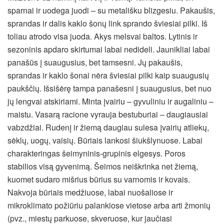
sparnai ir uodega juodi – su metališku blizgesiu. Pakaušis,
sprandas ir dalis kaklo šonų link sprando šviesiai pilki. Iš
toliau atrodo visa juoda. Akys melsvai baltos. Lytinis ir
sezoninis apdaro skirtumai labai nedideli. Jaunikliai labai
panašūs į suaugusius, bet tamsesni. Jų pakaušis,
sprandas ir kaklo šonai nėra šviesiai pilki kaip suaugusių
paukščių. Išsišėrę tampa panašesni į suaugusius, bet nuo
jų lengvai atskiriami. Minta įvairiu – gyvuliniu ir augaliniu –
maistu. Vasarą racione vyrauja bestuburiai – daugiausiai
vabzdžiai. Rudenį ir žiemą daugiau sulesa įvairių atliekų,
sėklų, uogų, vaisių. Būriais lankosi šiukšlynuose. Labai
charakteringas šeimyninis-grupinis elgesys. Poros
stabilios visą gyvenimą. Šeimos neiškrinka net žiemą,
kuomet sudaro mišrius būrius su varnomis ir kovais.
Nakvoja būriais medžiuose, labai nuošaliose ir
mikroklimato požiūriu palankiose vietose arba arti žmonių
(pvz., miestų parkuose, skveruose, kur jaučiasi