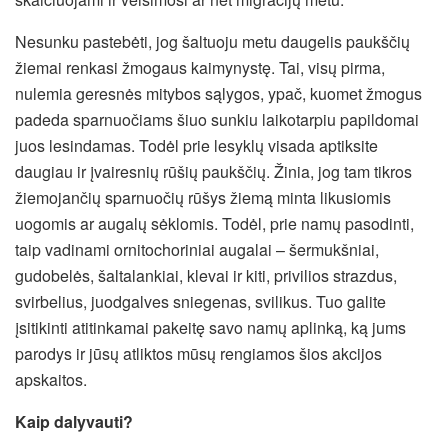
Nesunku pastebėti, jog šaltuoju metu daugelis paukščių
žiemai renkasi žmogaus kaimynystę. Tai, visų pirma,
nulemia geresnės mitybos sąlygos, ypač, kuomet žmogus
padeda sparnuočiams šiuo sunkiu laikotarpiu papildomai
juos lesindamas. Todėl prie lesyklų visada aptiksite
daugiau ir įvairesnių rūšių paukščių. Žinia, jog tam tikros
žiemojančių sparnuočių rūšys žiemą minta likusiomis
uogomis ar augalų sėklomis. Todėl, prie namų pasodinti,
taip vadinami ornitochoriniai augalai – šermukšniai,
gudobelės, šaltalankiai, klevai ir kiti, privilios strazdus,
svirbelius, juodgalves sniegenas, svilikus. Tuo galite
įsitikinti atitinkamai pakeitę savo namų aplinką, ką jums
parodys ir jūsų atliktos mūsų rengiamos šios akcijos
apskaitos.
Kaip dalyvauti?