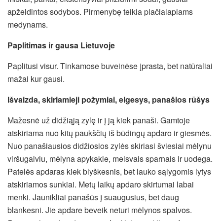
apželdintos sodybos. Pirmenybę teikia plačialapiams
medynams.
Paplitimas ir gausa Lietuvoje
Paplitusi visur. Tinkamose buveinėse įprasta, bet natūraliai
mažai kur gausi.
Išvaizda, skiriamieji požymiai, elgesys, panašios rūšys
Mažesnė už didžiąją zylę ir į ją kiek panaši. Gamtoje
atskiriama nuo kitų paukščių iš būdingų apdaro ir giesmės.
Nuo panašiausios didžiosios zylės skiriasi šviesiai mėlynu
viršugalviu, mėlyna apykakle, melsvais sparnais ir uodega.
Patelės apdaras kiek blyškesnis, bet lauko sąlygomis lytys
atskiriamos sunkiai. Metų laikų apdaro skirtumai labai
menki. Jaunikliai panašūs į suaugusius, bet daug
blankesni. Jie apdare beveik neturi mėlynos spalvos.