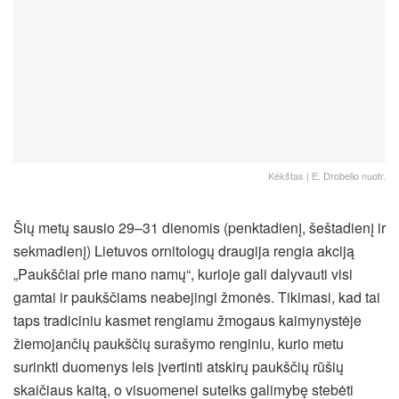
Kėkštas | E. Drobelio nuotr.
Šių metų sausio 29–31 dienomis (penktadienį, šeštadienį ir
sekmadienį) Lietuvos ornitologų draugija rengia akciją
„Paukščiai prie mano namų“, kurioje gali dalyvauti visi
gamtai ir paukščiams neabejingi žmonės. Tikimasi, kad tai
taps tradiciniu kasmet rengiamu žmogaus kaimynystėje
žiemojančių paukščių surašymo renginiu, kurio metu
surinkti duomenys leis įvertinti atskirų paukščių rūšių
skaičiaus kaitą, o visuomenei suteiks galimybę stebėti