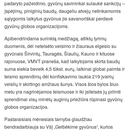
padaryto pažeidimo, gyvūnų savininkai sulaukė sankcijų –
įspėjimų, piniginių baudų, daugeliu atvejų netinkamomis
sąlygomis laikytus gyvūnus jie savanoriškai perdavė
gyvūnų globos organizacijoms.
Apibendrindama surinktą medžiagą, atliktų tyrimų
duomenis, dėl neteisėto veisimo ir žiauraus elgesio su
gyvūnais Širvintų, Tauragės, Šiaulių, Kauno ir kituose
rajonuose, VMVT praneša, kad laikytojams skirta baudų
suma siekia beveik 4,5 tūkst. eurų, laikinai globai paimta ir
teismo sprendimų dėl konfiskavimo laukia 219 įvairių
veislių ir skirtingo amžiaus šunys. Visos šios bylos šiuo
metu yra nagrinėjamos teismuose ir iki įsiteisės jų priimti
sprendimai visų minėtų auginių priežiūra rūpinasi gyvūnų
globos organizacijos.
Pastaraisiais mėnesiais tarnyba glaudžiau
bendradarbiauja su VšĮ „Gelbėkime gyvūnus“, kurios