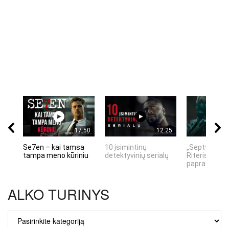
17:50
12:25
Se7en – kai tamsa
10 įsimintinų
„Septynių Ka
tampa meno kūriniu
detektyvinių serialų
Riteris" – kai
paprastumas
ALKO TURINYS
ALKO
TURINYS