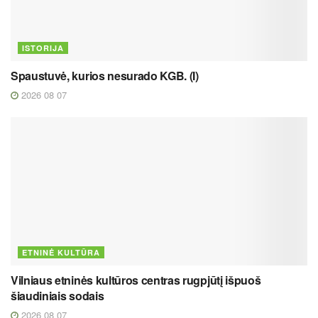
ISTORIJA
Spaustuvė, kurios nesurado KGB. (I)
2026 08 07
ETNINĖ KULTŪRA
Vilniaus etninės kultūros centras rugpjūtį išpuoš
šiaudiniais sodais
2026 08 07