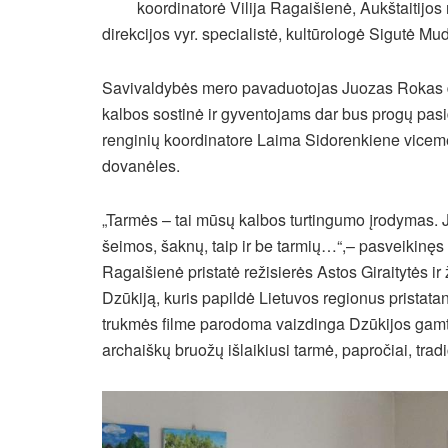
koordinatorė Vilija Ragaišienė, Aukštaitijos
direkcijos vyr. specialistė, kultūrologė Sigutė Mu
Savivaldybės mero pavaduotojas Juozas Rokas dž
kalbos sostinė ir gyventojams dar bus progų pasid
renginių koordinatore Laima Sidorenkiene viceme
dovanėles.
„Tarmės – tai mūsų kalbos turtingumo įrodymas. 
šeimos, šaknų, taip ir be tarmių…“,– pasveikinęs 
Ragaišienė pristatė režisierės Astos Giraitytės ir
Dzūkiją, kuris papildė Lietuvos regionus pristat
trukmės filme parodoma vaizdinga Dzūkijos gamta,
archaiškų bruožų išlaikiusi tarmė, papročiai, tra