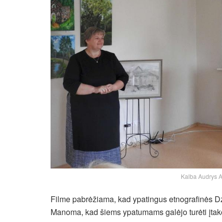
Kalba Audrys Ant
Filme pabrėžiama, kad ypatingus etnografinės Dzūk
Manoma, kad šiems ypatumams galėjo turėti įtakos