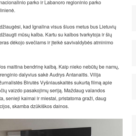
 nacionalinio parko ir Labanoro regioninio parko
dinienė.
iaugėsi, kad Ignalina visus šiuos metus bus Lietuvių
žiaugti mūsų kalba. Kartu su kalbos tvarkytoja ir šių
ras dėkojo svečiams ir įteikė savivaldybės atminimo
Jos maitina bendrinę kalbą. Kaip nieko nebūtų be namų,
renginio dalyvius sakė Audrys Antanaitis. Vilija
 žurnalistės Birutės Vyšniauskaitės sukurtą filmą apie
ančių vaizdo pasakojimų seriją. Maždaug valandos
 senieji kaimai ir miestai, pristatoma graži, daug
dicijos, skamba dzūkiškos dainos.