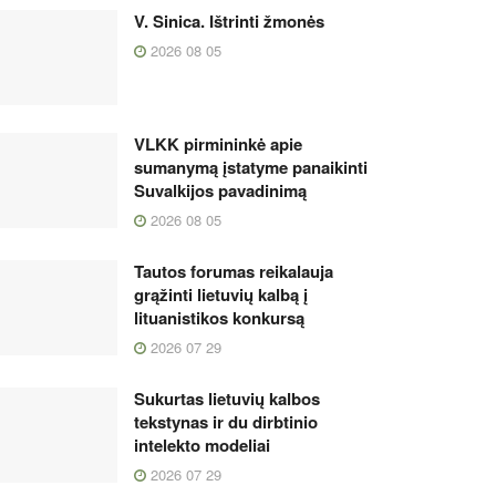
V. Sinica. Ištrinti žmonės
2026 08 05
VLKK pirmininkė apie
sumanymą įstatyme panaikinti
Suvalkijos pavadinimą
2026 08 05
Tautos forumas reikalauja
grąžinti lietuvių kalbą į
lituanistikos konkursą
2026 07 29
Sukurtas lietuvių kalbos
tekstynas ir du dirbtinio
intelekto modeliai
2026 07 29