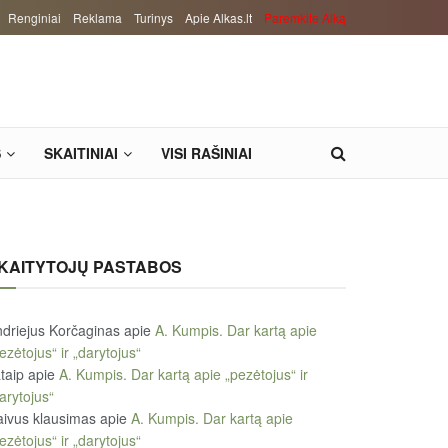
Renginiai
Reklama
Turinys
Apie Alkas.lt
Paremkite Alką
S
SKAITINIAI
VISI RAŠINIAI
KAITYTOJŲ PASTABOS
driejus Korčaginas
apie
A. Kumpis. Dar kartą apie
ezėtojus“ ir „darytojus“
taip
apie
A. Kumpis. Dar kartą apie „pezėtojus“ ir
arytojus“
ivus klausimas
apie
A. Kumpis. Dar kartą apie
ezėtojus“ ir „darytojus“