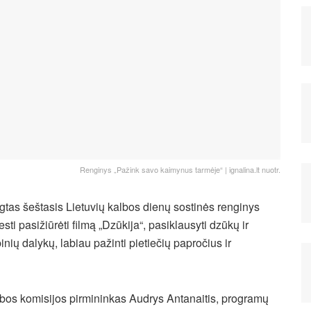
Renginys „Pažink savo kaimynus tarmėje“ | ignalina.lt nuotr.
ngtas šeštasis Lietuvių kalbos dienų sostinės renginys
ti pasižiūrėti filmą „Dzūkija“, pasiklausyti dzūkų ir
nių dalykų, labiau pažinti pietiečių papročius ir
lbos komisijos pirmininkas Audrys Antanaitis, programų