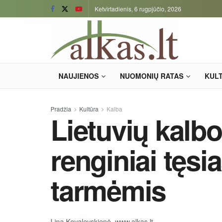
Ketvirtadienis, 6 rugpjūčio, 2026
NAUJIENOS
NUOMONIŲ RATAS
KUL
Pradžia
Kultūra
Kalba
Lietuvių kalb
renginiai tęsi
tarmėmis
Lina Kovalevskienė, www.alkas.lt