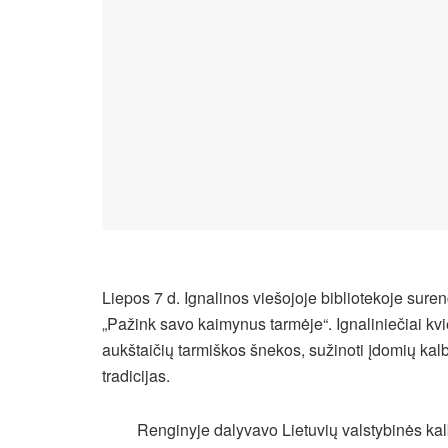
Liepos 7 d. Ignalinos viešojoje bibliotekoje sure
„Pažink savo kaimynus tarmėje“. Ignaliniečiai kvies
aukštaičių tarmiškos šnekos, sužinoti įdomių kalbi
tradicijas.
Renginyje dalyvavo Lietuvių valstybinės ka