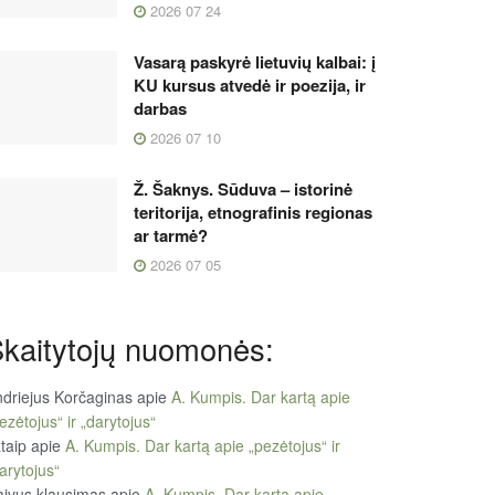
2026 07 24
Vasarą paskyrė lietuvių kalbai: į
KU kursus atvedė ir poezija, ir
darbas
2026 07 10
Ž. Šaknys. Sūduva – istorinė
teritorija, etnografinis regionas
ar tarmė?
2026 07 05
kaitytojų nuomonės:
driejus Korčaginas
apie
A. Kumpis. Dar kartą apie
ezėtojus“ ir „darytojus“
taip
apie
A. Kumpis. Dar kartą apie „pezėtojus“ ir
arytojus“
ivus klausimas
apie
A. Kumpis. Dar kartą apie