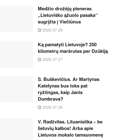
Medžio drožėjų pleneras
„Lietuviško ąžuolo pasaka“
sugrįžta į Viečiūnus
2026 07 28
Ką pamatyti Lietuvoje? 250
kilometrų maršrutas per Dzūkiją
2026 07 27
S. Buškevičius. Ar Martynas
Katelynas bus toks pat
ryžtingas, kaip Janis
Dombrava?
2026 07 26
V. Radžvilas. Lituanistika – be
lietuvių kalbos! Arba apie
Lietuvos mokslo tamsuomenę