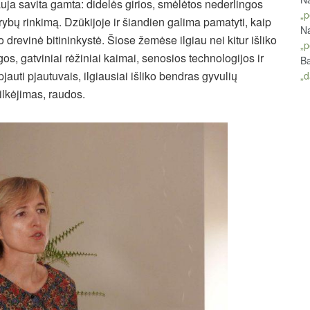
uja savita gamta: didelės girios, smėlėtos nederlingos
„p
grybų rinkimą. Dzūkijoje ir šiandien galima pamatyti, kaip
Na
 drevinė bitininkystė. Šiose žemėse ilgiau nei kitur išliko
„p
igos, gatviniai rėžiniai kaimai, senosios technologijos ir
Ba
jauti pjautuvais, ilgiausiai išliko bendras gyvulių
„d
ilkėjimas, raudos.