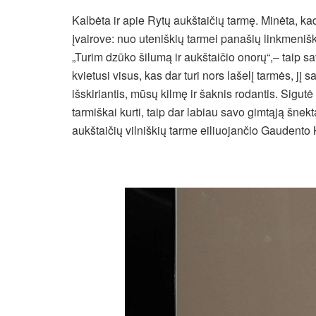
Kalbėta ir apie Rytų aukštaičių tarmę. Minėta, kad
įvairove: nuo uteniškių tarmei panašių linkmenišk
„Turim dzūko šilumą ir aukštaičio onorų“,– taip 
kvietusi visus, kas dar turi nors lašelį tarmės, jį sa
išskiriantis, mūsų kilmę ir šaknis rodantis. Sigut
tarmiškai kurti, taip dar labiau savo gimtąją šne
aukštaičių vilniškių tarme eiliuojančio Gaudento 