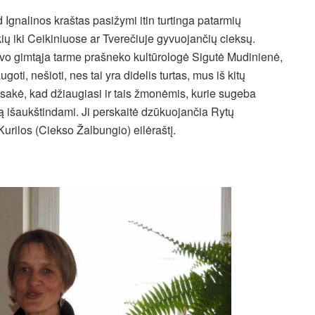
 Ignalinos kraštas pasižymi itin turtinga patarmių
ių iki Ceikiniuose ar Tverečiuje gyvuojančių cieksų.
savo gimtąja tarme prašneko kultūrologė Sigutė Mudinienė,
ugoti, nešioti, nes tai yra didelis turtas, mus iš kitų
ė sakė, kad džiaugiasi ir tais žmonėmis, kurie sugeba
ktą išaukštindami. Ji perskaitė dzūkuojančia Rytų
Kurilos (Ciekso Žalbungio) eilėraštį.