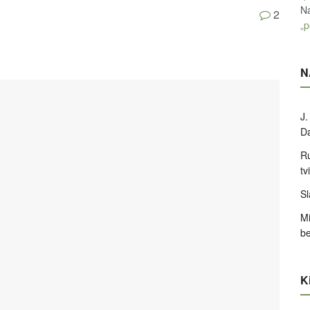
Na
2
„p
N
J.
D
Ru
tv
Sl
Mi
be
Ki