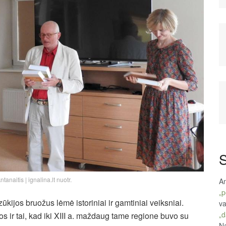
S
anaitis | ignalina.lt nuotr.
An
„p
ijos bruožus lėmė istoriniai ir gamtiniai veiksniai.
va
„d
 ir tai, kad iki XIII a. maždaug tame regione buvo su
Na