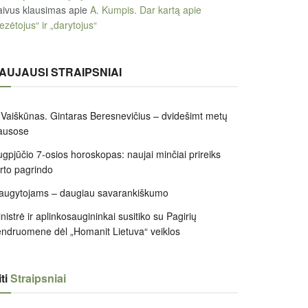
ivus klausimas
apie
A. Kumpis. Dar kartą apie
ezėtojus“ ir „darytojus“
AUJAUSI STRAIPSNIAI
 Vaiškūnas. Gintaras Beresnevičius – dvidešimt metų
ausose
gpjūčio 7-osios horoskopas: naujai minčiai prireiks
irto pagrindo
augytojams – daugiau savarankiškumo
nistrė ir aplinkosaugininkai susitiko su Pagirių
ndruomene dėl „Homanit Lietuva“ veiklos
ti
Straipsniai