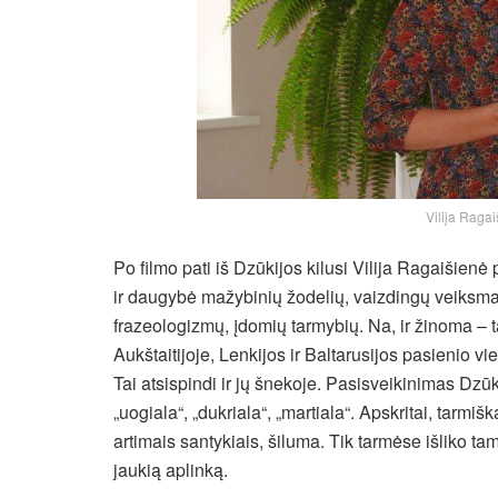
Vilija Ragaiš
Po filmo pati iš Dzūkijos kilusi Vilija Ragaišie
ir daugybė mažybinių žodelių, vaizdingų veiksma
frazeologizmų, įdomių tarmybių. Na, ir žinoma – 
Aukštaitijoje, Lenkijos ir Baltarusijos pasienio vie
Tai atsispindi ir jų šnekoje. Pasisveikinimas Dzūk
„uogiala“, „dukriala“, „martiala“. Apskritai, tarm
artimais santykiais, šiluma. Tik tarmėse išliko ta
jaukią aplinką.