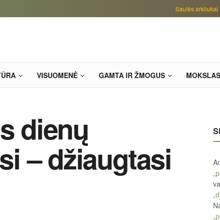
Saulės arkliukai
TŪRA
VISUOMENĖ
GAMTA IR ŽMOGUS
MOKSLA
os dienų
S
asi – džiaugtasi
An
„p
va
„d
Na
„p