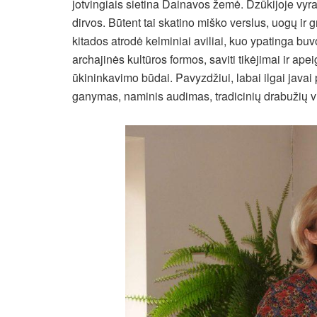
jotvingiais sietina Dainavos žemė. Dzūkijoje vyra
dirvos. Būtent tai skatino miško verslus, uogų ir 
kitados atrodė kelminiai aviliai, kuo ypatinga buvo
archajinės kultūros formos, saviti tikėjimai ir ape
ūkininkavimo būdai. Pavyzdžiui, labai ilgai javai p
ganymas, naminis audimas, tradicinių drabužių v