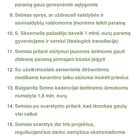
paramą gaus geresnėmis sąlygomis
Seimas spręs, ar uždrausti valstybės ir
savivaldybių valdomoms įmonėms teikti paramą
S. Skvernelis pažadėjo beveik 1 mlrd. eurų paramą
gyventojams ir verslui (tiesioginė transliacija)
Seimas pritarė siūlymui jaunoms šeimoms gauti
didesnę paramą pirmajam būstui įsigyti
Su užsikrėtusiais asmenimis dirbantiems
medikams karantino laiku siūloma mokėti priedus
Baigiantis Seimo kadencijai išeitinėms išmokoms
numatyta 1,8 mln. eurų
Seimas po svarstymo pritarė, kad išmokas gautų
visi vaikai
Seimas svarstys dar tris projektus,
reguliuojančius darbo santykius ekstremaliomis