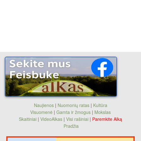
Naujienos
|
Nuomonių ratas
|
Kultūra
Visuomenė
|
Gamta ir žmogus
|
Mokslas
Skaitiniai
|
VideoAlkas
|
Visi rašiniai
|
Paremkite Alką
Pradžia