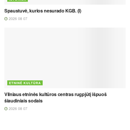
Spaustuvė, kurios nesurado KGB. (I)
2026 08 07
ETNINĖ KULTŪRA
Vilniaus etninės kultūros centras rugpjūtį išpuoš
šiaudiniais sodais
2026 08 07