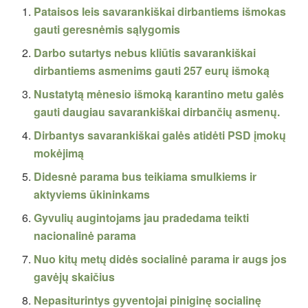
Pataisos leis savarankiškai dirbantiems išmokas
gauti geresnėmis sąlygomis
Darbo sutartys nebus kliūtis savarankiškai
dirbantiems asmenims gauti 257 eurų išmoką
Nustatytą mėnesio išmoką karantino metu galės
gauti daugiau savarankiškai dirbančių asmenų.
Dirbantys savarankiškai galės atidėti PSD įmokų
mokėjimą
Didesnė parama bus teikiama smulkiems ir
aktyviems ūkininkams
Gyvulių augintojams jau pradedama teikti
nacionalinė parama
Nuo kitų metų didės socialinė parama ir augs jos
gavėjų skaičius
Nepasiturintys gyventojai piniginę socialinę