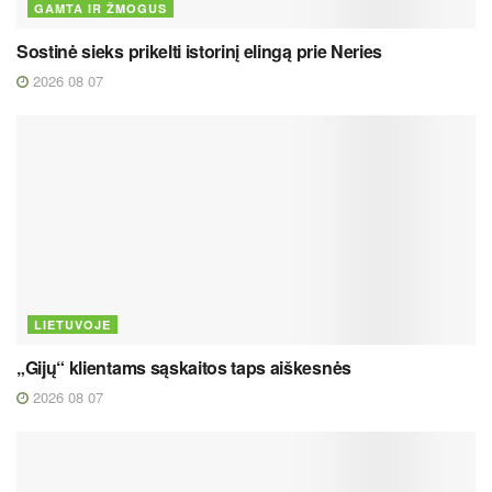
GAMTA IR ŽMOGUS
Sostinė sieks prikelti istorinį elingą prie Neries
2026 08 07
LIETUVOJE
„Gijų“ klientams sąskaitos taps aiškesnės
2026 08 07