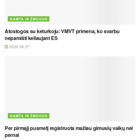
GAMTA IR ŽMOGUS
Atostogos su keturkoju: VMVT primena, ko svarbu
nepamišti keliaujant ES
2026 08 07
GAMTA IR ŽMOGUS
Per pirmąjį pusmetį registruota mažiau gimusių vaikų nei
pernai