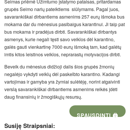
Seimas priėmė Užimtumo įstatymo pataisas, pritardamas
grupės Seimo narių pateiktiems siūlymams. Pagal juos,
savarankiškai dirbantiems asmenims 257 eurų išmoka bus
mokama dar du mėnesius pasibaigus karantinui. Ji taip pat
bus mokama ir pradėjus dirbti. Savarankiškai dirbantys
asmenys, kurie negali tęsti savo veiklos dėl karantino,
galės gauti vienkartinę 7000 eurų išmoką tam, kad galėtų
imtis kitos leistinos veiklos, neprarastų motyvacijos dirbti.
Beveik du mėnesius didžioji dalis šios grupės žmonių
negalėjo vykdyti veiklų dėl paskelbto karantino. Kadangi
vartojimas ir gamyba yra žymiai sulėtėję, norint atgaivinti
verslą savarankiškai dirbantiems asmenims reikės įdėti
daug finansinių ir žmogiškųjų resursų.
SPAUSDINTI 🖨
Susiję Straipsniai: