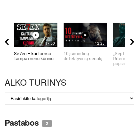
17:50
12:25
Se7en – kai tamsa
10 įsimintinų
„Septynių Ka
tampa meno kūriniu
detektyvinių serialų
Riteris" – kai
paprastumas
ALKO TURINYS
ALKO
TURINYS
Pastabos
2