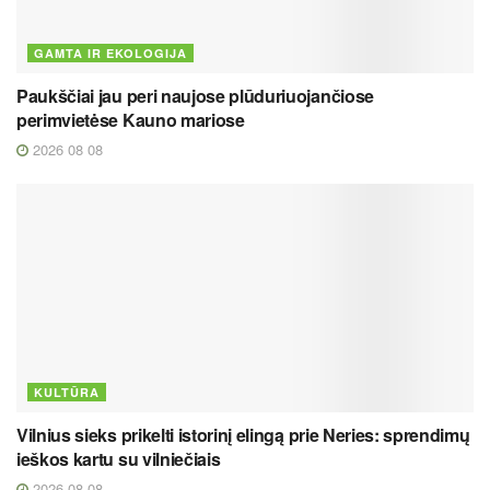
GAMTA IR EKOLOGIJA
Paukščiai jau peri naujose plūduriuojančiose
perimvietėse Kauno mariose
2026 08 08
KULTŪRA
Vilnius sieks prikelti istorinį elingą prie Neries: sprendimų
ieškos kartu su vilniečiais
2026 08 08