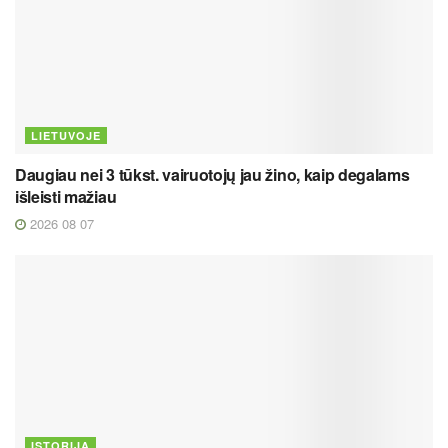
LIETUVOJE
Daugiau nei 3 tūkst. vairuotojų jau žino, kaip degalams
išleisti mažiau
2026 08 07
ISTORIJA