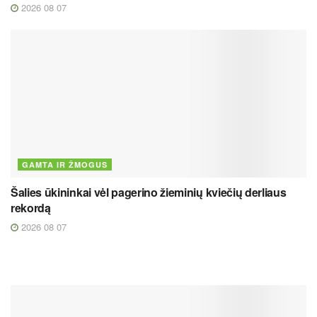
2026 08 07
GAMTA IR ŽMOGUS
Šalies ūkininkai vėl pagerino žieminių kviečių derliaus
rekordą
2026 08 07