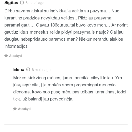
Sigitas
6 metai ago
Dirbu savarankiskai su individualia veikla su pazyma… Nuo
karantino pradzios nevykdau veiklos.. Pildziau prasyma
paramai gauti… Gavau 136eurus..tai buvo kovo men… Ar norint
gautiuz kitus menesius reikia pildyti prasyma is naujo? Gal jau
daugiau nebepriklauso paramos man? Niekur nerandu aiskios
informacijos
Atsakyti
Elena
6 metai ago
Mokės kiekvieną mėnesį jums, nereikia pildyti toliau. Yra
jūsų sąskaita, į ją mokės sodra proporcingai mėnesio
dienoms. kovo nuo pusę mėn. paskelbtas karantinas, todėl
tiek. už balandį jau pervedinėja.
Atsakyti