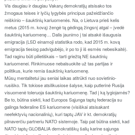
Vis daugiau ir daugiau Vakarų demokratijų atsisako tos
žmogaus teises ir lyčių lygybės principus pažeidžiančio
reiškinio – šauktinių kariuomenės. Na, o Lietuva prieš kelis
metus (2015 m. kovą) žengė tą gėdingą žingsnį atgal – įvedė
šauktinių kariuomenę… Dalis jaunimo į tai atsakė išaugusia
emigracija (LSD einamoji statistika rodo, kad 2015 m. kovą
emigracija tiesiog padvigubėjo, ir po to ji iš esmės nebesikaitė).
Tad raginu būti pilietiškais – tarti griežtą NE šauktinių
kariuomenei. Rinkimuose nebalsuokite už tas partijas ir
politikus, kurie remia šauktinių kariuomenę.
Mūsų mentalitetui jau seniai laikas atitrūkti nuo sovietinio-
rusiško. Tik tokiose atsilikusiose šalyse, kaip putlerinė Rusija
visuomenė toleruoja šauktinių kariuomenę. Tad į ką lygiojamės?
Be to, būtina siekti, kad Europos Sąjunga taptų federacija su
galinga federaline ES kariuomene (visiškai atsisakant
neefektyvių nacionalinių), kuri taptų JAV ir kt. demokratijų
pilnaverčiu partneriu NATO sistemoje. Taip pat būtina siekti, kad
NATO taptų GLOBALIA demokratiškų šalių karine sąjunga