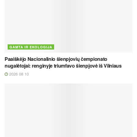
GAMTA IR EKOLOGIJA
Paaiškėjo Nacionalinio šienpjovių čempionato
nugalėtojai: renginyje triumfavo šienpjovė iš Vilniaus
2026 08 10