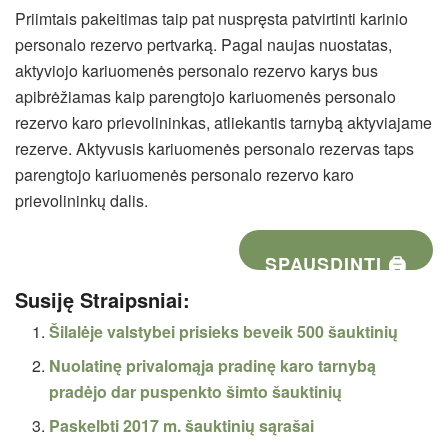
Priimtais pakeitimas taip pat nuspręsta patvirtinti karinio
personalo rezervo pertvarką. Pagal naujas nuostatas,
aktyviojo kariuomenės personalo rezervo karys bus
apibrėžiamas kaip parengtojo kariuomenės personalo
rezervo karo prievolininkas, atliekantis tarnybą aktyviajame
rezerve. Aktyvusis kariuomenės personalo rezervas taps
parengtojo kariuomenės personalo rezervo karo
prievolininkų dalis.
SPAUSDINTI 🖨
Susiję Straipsniai:
Šilalėje valstybei prisieks beveik 500 šauktinių
Nuolatinę privalomąja pradinę karo tarnybą
pradėjo dar puspenkto šimto šauktinių
Paskelbti 2017 m. šauktinių sąrašai