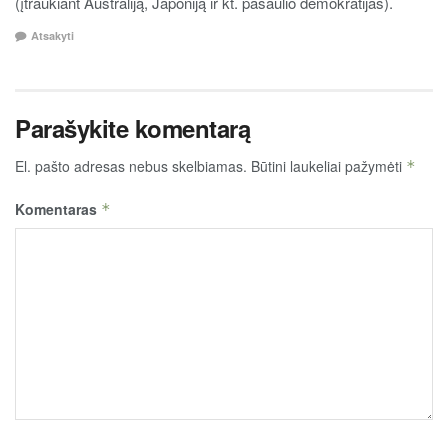
(įtraukiant Australiją, Japoniją ir kt. pasaulio demokratijas).
Atsakyti
Parašykite komentarą
El. pašto adresas nebus skelbiamas.
Būtini laukeliai pažymėti
*
Komentaras
*