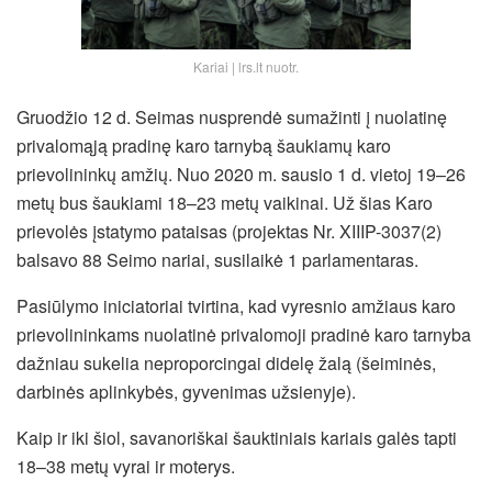
Kariai | lrs.lt nuotr.
Gruodžio 12 d. Seimas nusprendė sumažinti į nuolatinę
privalomąją pradinę karo tarnybą šaukiamų karo
prievolininkų amžių. Nuo 2020 m. sausio 1 d. vietoj 19–26
metų bus šaukiami 18–23 metų vaikinai. Už šias Karo
prievolės įstatymo pataisas (projektas Nr. XIIIP-3037(2)
balsavo 88 Seimo nariai, susilaikė 1 parlamentaras.
Pasiūlymo iniciatoriai tvirtina, kad vyresnio amžiaus karo
prievolininkams nuolatinė privalomoji pradinė karo tarnyba
dažniau sukelia neproporcingai didelę žalą (šeiminės,
darbinės aplinkybės, gyvenimas užsienyje).
Kaip ir iki šiol, savanoriškai šauktiniais kariais galės tapti
18–38 metų vyrai ir moterys.