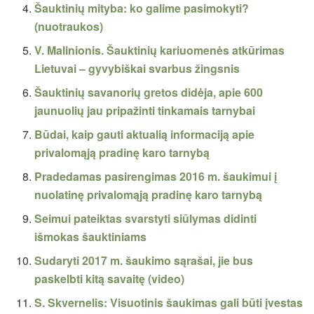
Šauktinių mityba: ko galime pasimokyti?
(nuotraukos)
V. Malinionis. Šauktinių kariuomenės atkūrimas
Lietuvai – gyvybiškai svarbus žingsnis
Šauktinių savanorių gretos didėja, apie 600
jaunuolių jau pripažinti tinkamais tarnybai
Būdai, kaip gauti aktualią informaciją apie
privalomąją pradinę karo tarnybą
Pradedamas pasirengimas 2016 m. šaukimui į
nuolatinę privalomąją pradinę karo tarnybą
Seimui pateiktas svarstyti siūlymas didinti
išmokas šauktiniams
Sudaryti 2017 m. šaukimo sąrašai, jie bus
paskelbti kitą savaitę (video)
S. Skvernelis: Visuotinis šaukimas gali būti įvestas