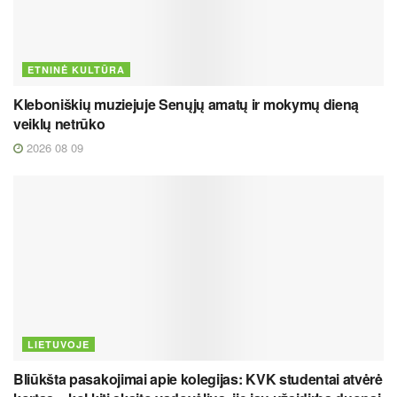
ETNINĖ KULTŪRA
Kleboniškių muziejuje Senųjų amatų ir mokymų dieną
veiklų netrūko
2026 08 09
LIETUVOJE
Bliūkšta pasakojimai apie kolegijas: KVK studentai atvėrė