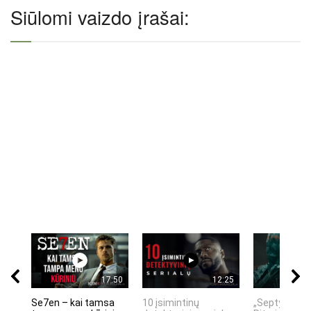
Siūlomi vaizdo įrašai:
17:50
12:25
Se7en – kai tamsa
10 įsimintinų
„Septynių Ka