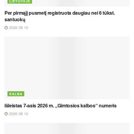
LIETUVOJE
Per pirmąjį pusmetį registruota daugiau nei 6 tūkst.
santuokų
2026 08 10
KALBA
Išleistas 7-asis 2026 m. „Gimtosios kalbos“ numeris
2026 08 10