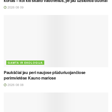
kortas – kol kiti skaito vadovėlius, jie jau užsidirba duonai
2026 08 09
GAMTA IR EKOLOGIJA
Paukščiai jau peri naujose plūduriuojančiose
perimvietėse Kauno mariose
2026 08 08