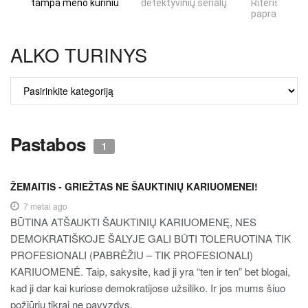
tampa meno kūriniu
detektyvinių serialų
Riteris" – kai
paprastumas
ALKO TURINYS
ALKO
TURINYS
Pastabos
1
ŽEMAITIS - GRIEŽTAS NE ŠAUKTINIŲ KARIUOMENEI!
7 metai ago
BŪTINA ATŠAUKTI ŠAUKTINIŲ KARIUOMENĘ, NES
DEMOKRATIŠKOJE ŠALYJE GALI BŪTI TOLERUOTINA TIK
PROFESIONALI (PABRĖŽIU – TIK PROFESIONALI)
KARIUOMENĖ. Taip, sakysite, kad ji yra “ten ir ten” bet blogai,
kad ji dar kai kuriose demokratijose užsiliko. Ir jos mums šiuo
požiūriu tikrai ne pavyzdys.