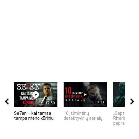
17:50
12:25
Se7en – kai tamsa
10 įsimintinų
„Septynių Ka
tampa meno kūriniu
detektyvinių serialų
Riteris" – kai
paprastumas