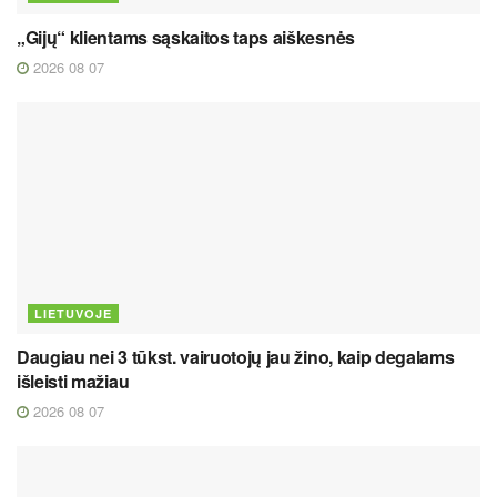
„Gijų“ klientams sąskaitos taps aiškesnės
2026 08 07
LIETUVOJE
Daugiau nei 3 tūkst. vairuotojų jau žino, kaip degalams
išleisti mažiau
2026 08 07