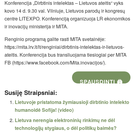
Konferencija „Dirbtinis intelektas – Lietuvos ateitis“ vyks
kovo 14 d. 9.30 val. Vilniuje, Lietuvos parodų ir kongresų
centre LITEXPO. Konferenciją organizuoja LR ekonomikos
ir inovacijų ministerija ir MITA.
Renginio programą galite rasti MITA svetainėje:
https://mita.lrv.lt/lt/renginiai/dirbtinis-intelektas-ir-lietuvos-
ateitis. Konferencija bus transliuojama tiesiogiai per MITA
FB (https://www.facebook.com/Mita.inovacijos/).
SPAUSDINTI 🖨
Susiję Straipsniai:
Lietuvoje pristatoma žymiausioji dirbtinio intelekto
humanoidė Sofija! (video)
Lietuva nerengia elektroninių rinkimų ne dėl
technologijų stygiaus, o dėl politikų baimės?