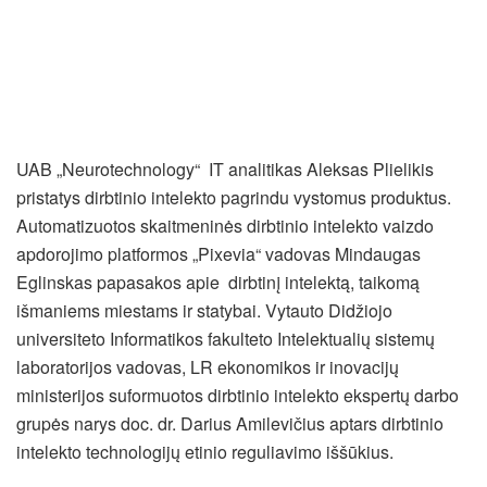
UAB „Neurotechnology“ IT analitikas Aleksas Plielikis
pristatys dirbtinio intelekto pagrindu vystomus produktus.
Automatizuotos skaitmeninės dirbtinio intelekto vaizdo
apdorojimo platformos „Pixevia“ vadovas Mindaugas
Eglinskas papasakos apie dirbtinį intelektą, taikomą
išmaniems miestams ir statybai. Vytauto Didžiojo
universiteto Informatikos fakulteto Intelektualių sistemų
laboratorijos vadovas, LR ekonomikos ir inovacijų
ministerijos suformuotos dirbtinio intelekto ekspertų darbo
grupės narys doc. dr. Darius Amilevičius aptars dirbtinio
intelekto technologijų etinio reguliavimo iššūkius.