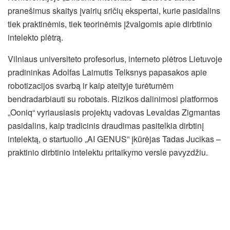
pranešimus skaitys įvairių sričių ekspertai, kurie pasidalins
tiek praktinėmis, tiek teorinėmis įžvalgomis apie dirbtinio
intelekto plėtrą.
Vilniaus universiteto profesorius, interneto plėtros Lietuvoje
pradininkas Adolfas Laimutis Telksnys papasakos apie
robotizacijos svarbą ir kaip ateityje turėtumėm
bendradarbiauti su robotais. Rizikos dalinimosi platformos
„Ooniq“ vyriausiasis projektų vadovas Levaldas Zigmantas
pasidalins, kaip tradicinis draudimas pasitelkia dirbtinį
intelektą, o startuolio „AI GENUS” įkūrėjas Tadas Jucikas –
praktinio dirbtinio intelektu pritaikymo versle pavyzdžiu.