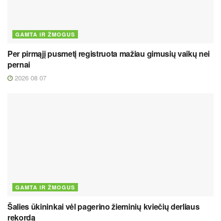
GAMTA IR ŽMOGUS
Per pirmąjį pusmetį registruota mažiau gimusių vaikų nei
pernai
2026 08 07
GAMTA IR ŽMOGUS
Šalies ūkininkai vėl pagerino žieminių kviečių derliaus
rekordą