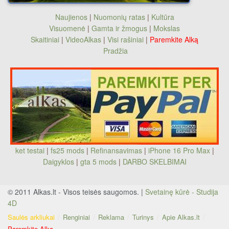
Naujienos
|
Nuomonių ratas
|
Kultūra
Visuomenė
|
Gamta ir žmogus
|
Mokslas
Skaitiniai
|
VideoAlkas
|
Visi rašiniai
|
Paremkite Alką
Pradžia
ket testai
|
fs25 mods
|
Refinansavimas
|
iPhone 16 Pro Max
|
Daigyklos
|
gta 5 mods
|
DARBO SKELBIMAI
© 2011 Alkas.lt - Visos teisės saugomos. |
Svetainę kūrė - Studija
4D
Saulės arkliukai
Renginiai
Reklama
Turinys
Apie Alkas.lt
Paremkite Alką