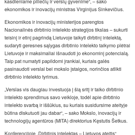
kasdieniame piliečių ir verslų gyvenime“, – sako
ekonomikos ir inovacijų ministras Virginijus Sinkevičius.
Ekonomikos ir inovacijų ministerijos parengtos
Nacionalinės dirbtinio intelekto strategijos tikslas – sukurti
teisinį ir etinį pagrindą Lietuvoje taikyti dirbtinį intelektą,
sudaryti geresnes sąlygas dirbtinio intelekto taikymo plėtrai
Lietuvoje ir maksimaliai išnaudoti jo ekonominį potencialą.
Taip pat numatyti papildomi įrankiai, kuriais galės
pasinaudoti verslai bei mokslo įstaigos, norinčios atlikti
dirbtinio intelekto tyrimus.
„Verslas vis daugiau investuoja į šią sritį ir taiko dirbtinio
intelekto sprendimus savo veikloje, todėl apie dirbtinio
intelekto svarbą ir iššūkius, su kuriais susidursime ateityje
būtina diskutuoti jau dabar“, – sako Mokslo, inovacijų ir
technologijų agentūros (MITA) direktorius Kęstutis Šetkus.
Konferencijoje „Dirbtinis intelektas – Lietuvos ateitis“