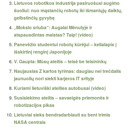
Lietuvos robotikos industrija pasiruošusi augimo
šuoliui: nuo mąstančių robotų iki išmaniųjų daiktų,
gelbstinčių gyvybę
„Mokslo sriuba“: Augalai Mėnulyje ir
atspausdintas maistas? Taip! (video)
Panevėžio studentui robotų kūrėjui – kelialapis į
išskirtinį renginį Japonijoje
V. Gaupta: Mūsų ateitis – teisė be teisininkų
Naujausias Z kartos tyrimas: daugiau nei trečdalis
jaunuolių nori siekti karjeros IT srityje
Kuriami lietuviški ateities autobusai (video)
Susisiekimo ateitis – savaeigės priemonės ir
robotizacijos pikas
Lietuviai sieks bendradarbiauti su bent trimis
NASA centrais