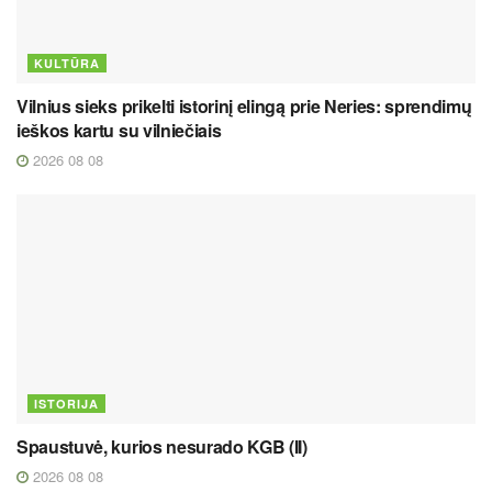
KULTŪRA
Vilnius sieks prikelti istorinį elingą prie Neries: sprendimų
ieškos kartu su vilniečiais
2026 08 08
ISTORIJA
Spaustuvė, kurios nesurado KGB (II)
2026 08 08