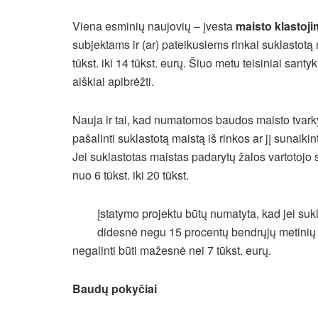
Viena esminių naujovių – įvesta
maisto klastoj
subjektams ir (ar) pateikusiems rinkai suklasto
tūkst. iki 14 tūkst. eurų. Šiuo metu teisiniai sant
aiškiai apibrėžti.
Nauja ir tai, kad numatomos baudos maisto tva
pašalinti suklastotą maistą iš rinkos ar jį sunaikin
Jei suklastotas maistas padarytų žalos vartotojo
nuo 6 tūkst. iki 20 tūkst.
Įstatymo projektu būtų numatyta, kad jei sukl
didesnė negu 15 procentų bendrųjų metinių 
negalinti būti mažesnė nei 7 tūkst. eurų.
Baudų pokyčiai