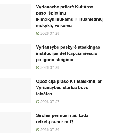
Vyriausybė pritarė Kultūros
paso išplėtimui
ikimokyklinukams ir lituanistinių
mokyklų vaikams
2026 07 29
Vyriausybė paskyrė atsakingas
institucijas dėl Kapčiamiesčio
poligono steigimo
2026 07 29
Opozicija prašo KT išaiškinti, ar
Vyriausybės startas buvo
teisėtas
2026 07 27
Širdies permušimai: kada
reikėtų sunerimti?
2026 07 26