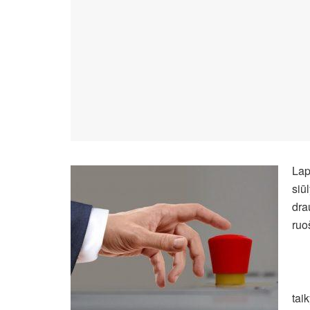
Lap
siū
dra
ruo
tai