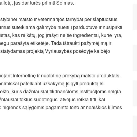
galiotų, jas dar turės priimti Seimas.
lstybinei maisto ir veterinarijos tarnybai per slaptuosius
kimus suteikiama galimybė nueiti į parduotuvę ir nusipirkti
istas,
kas reikštų, jog įrašyti ne tie ingredientai, kurie yra,
egu parašyta etiketėje. Tada ištraukti pažymėjimą ir
pristatydamas projektą Vyriausybės posėdyje kalbėjo
iuojant internetinę ir nuotolinę prekybą maisto produktais.
onimiškai pateikiant užsakymą įsigyti produktą iš
kto, kuris dažniausiai tikrinančioms institucijoms neigia
iausiai tokius sudėtingus atvejus reikia tirti, kai
is higienos sąlygomis pagaminto torto ar neaiškios kilmės