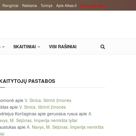
Renginiai
Reklama
Turinys
Apie Alkas.lt
Paremkite Alką
S
SKAITINIAI
VISI RAŠINIAI
KAITYTOJŲ PASTABOS
uomonė
apie
V. Sinica. Ištrinti žmonės
ldas
apie
V. Sinica. Ištrinti žmonės
driejus Korčaginas apie geruosius rusus
apie
A.
vys, M. Sėjūnas. Imperija nemiršta tyliai
austukas
apie
A. Navys, M. Sėjūnas. Imperija nemiršta
iai