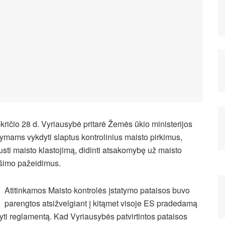
kričio 28 d. Vyriausybė pritarė Žemės ūkio ministerijos
lymams vykdyti slaptus kontrolinius maisto pirkimus,
usti maisto klastojimą, didinti atsakomybę už maisto
šimo pažeidimus.
Atitinkamos Maisto kontrolės įstatymo pataisos buvo
parengtos atsižvelgiant į kitąmet visoje ES pradedamą
kyti reglamentą. Kad Vyriausybės patvirtintos pataisos