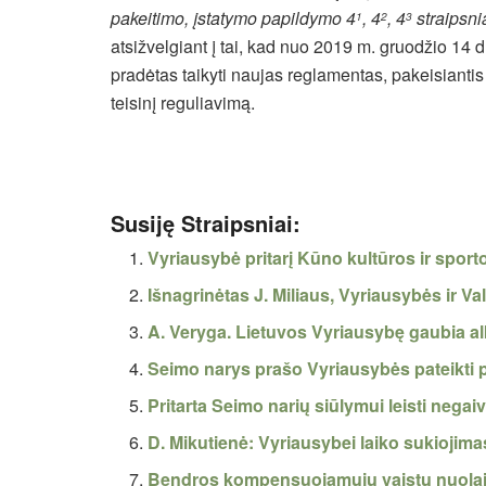
pakeitimo, įstatymo papildymo 4
, 4
, 4
straipsni
1
2
3
atsižvelgiant į tai, kad nuo 2019 m. gruodžio 14 d
pradėtas taikyti naujas reglamentas, pakeisiantis 
teisinį reguliavimą.
Susiję Straipsniai:
Vyriausybė pritarį Kūno kultūros ir sport
Išnagrinėtas J. Miliaus, Vyriausybės ir Va
A. Veryga. Lietuvos Vyriausybę gaubia a
Seimo narys prašo Vyriausybės pateikti 
Pritarta Seimo narių siūlymui leisti negaivi
D. Mikutienė: Vyriausybei laiko sukiojim
Bendros kompensuojamųjų vaistų nuolaid