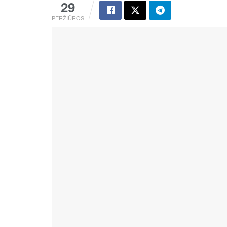
29
PERŽIŪROS