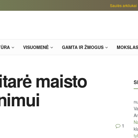
Saulės arkliukai
TŪRA
VISUOMENĖ
GAMTA IR ŽMOGUS
MOKSLA
itarė maisto
S
inimui
n
Va
An
Na
1
kl
tyl