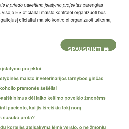
ais ir priedo pakeitimo įstatymo projektas
parengtas
. visoje ES oficialiai maisto kontrolei organizuoti bus
galiojusį oficialiai maisto kontrolei organizuoti taikomą
SPAUSDINTI 🖨
o įstatymo projektui
lstybinės maisto ir veterinarijos tarnybos ginčas
lkoholio pramonės šešėliai
paaiškinimus dėl laiko keitimo poveikio žmonėms
nti paciento, kai jis išreiškia tokį norą
as susuko protą?
ų kortelės atsisakymą lėmė verslo, o ne žmonių