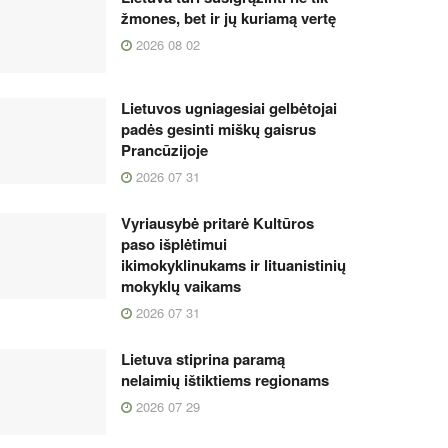
žmones, bet ir jų kuriamą vertę
2026 08 02
Lietuvos ugniagesiai gelbėtojai
padės gesinti miškų gaisrus
Prancūzijoje
2026 07 31
Vyriausybė pritarė Kultūros
paso išplėtimui
ikimokyklinukams ir lituanistinių
mokyklų vaikams
2026 07 31
Lietuva stiprina paramą
nelaimių ištiktiems regionams
2026 07 29