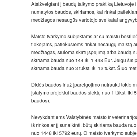
Atsižvelgiant į baudų taikymo praktiką Lietuvoje
numatytos baudos, skiriamos, kai rinkai patiekiam
medžiagos nesaugūs vartotojo sveikatai ar gyvyb
Maisto tvarkymo subjektams ar su maistu besilieč
tiekėjams, patiekusiems rinkai nesaugų maistą ar
medžiagas, siūloma skirti įspėjimą arba baudą nu
skiriama bauda nuo 144 iki 1 448 Eur. Jeigu šis p
skiriama bauda nuo 3 tūkst. iki 12 tūkst. Šiuo m
Didės baudos ir už įpareigojimo nutraukti tokio m
įstatymo projektui baudos siektų nuo 1 tūkst. iki 
baudos).
Nevykdantiems Valstybinės maisto ir veterinarij
iš rinkos ar jį sunaikinti, būtų skiriama bauda nuo
nuo 1448 iki 5792 eurų. O maisto tvarkymo subj