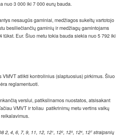
iama nuo 3 000 iki 7 000 eurų bauda.
iantys nesaugūs gaminiai, medžiagos sukeltų vartotojo
istu besiliečiančių gaminių ir medžiagų gamintojams
4 tūkst. Eur. Šiuo metu tokia bauda siekia nuo 5 792 iki
os VMVT atlikti kontrolinius (slaptuosius) pirkimus. Šiuo
nėra reglamentuoti.
enkančią verslui, patikslinamos nuostatos, atsisakant
Tačiau VMVT ir toliau patikrinimų metu vertins vaikų
 reikalavimus.
 2, 4, 6, 7, 9, 11, 12, 12
, 12
, 12
, 12
, 12
straipsnių
1
2
3
4
7