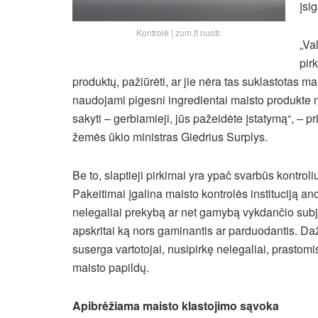
įsi
Kontrolė | zum.lt nuotr.
„Va
pir
produktų, pažiūrėti, ar jie nėra tas suklastotas ma
naudojami pigesni ingredientai maisto produkte n
sakyti – gerbiamieji, jūs pažeidėte įstatymą“, – 
žemės ūkio ministras Giedrius Surplys.
Be to, slaptieji pirkimai yra ypač svarbūs kontrol
Pakeitimai įgalina maisto kontrolės instituciją an
nelegaliai prekybą ar net gamybą vykdančio subje
apskritai ką nors gaminantis ar parduodantis. Dažn
suserga vartotojai, nusipirkę nelegaliai, prastom
maisto papildų.
Apibrėžiama maisto klastojimo sąvoka