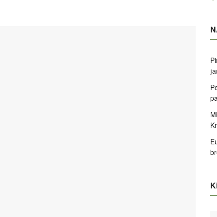
N
Pi
įa
Pe
pa
Mi
K
Eu
br
Ki