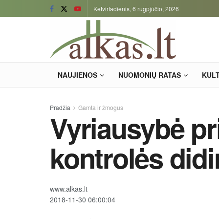
Ketvirtadienis, 6 rugpjūčio, 2026
NAUJIENOS
NUOMONIŲ RATAS
KUL
Pradžia
Gamta ir žmogus
Vyriausybė pr
kontrolės did
www.alkas.lt
2018-11-30 06:00:04