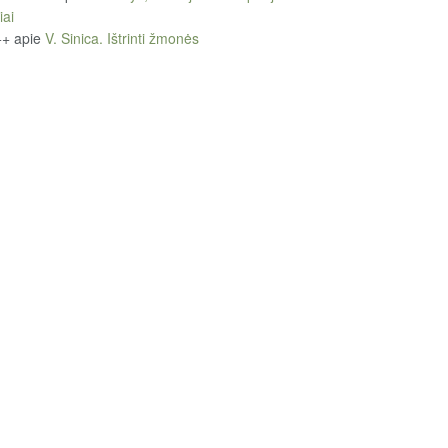
iai
++
apie
V. Sinica. Ištrinti žmonės