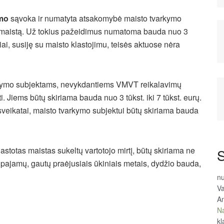
imo
sąvoka ir numatyta atsakomybė maisto tvarkymo
tą maistą. Už tokius pažeidimus numatoma bauda nuo 3
ykiai, susiję su maisto klastojimu, teisės aktuose nėra
rkymo subjektams, nevykdantiems VMVT reikalavimų
ti. Jiems būtų skiriama bauda nuo 3 tūkst. iki 7 tūkst. eurų.
 sveikatai, maisto tvarkymo subjektui būtų skiriama bauda
astotas maistas sukeltų vartotojo mirtį, būtų skiriama ne
S
pajamų, gautų praėjusiais ūkiniais metais, dydžio bauda,
n
Va
An
Na
kl