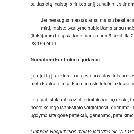
suklastotą maistą iš rinkos ar jį sunaikinti, skir
Jei nesaugus maistas ar su maistu besilieč
mirtį, maisto tvarkymo subjektams ar su ma
(tiekėjams) būtų skiriama bauda nuo 6 tūkst. iki 2
23 169 eurų.
Numatomi kontroliniai pirkimai
Į projektą įtrauktos ir naujos nuostatos, leisianči
metu kontroliniai pirkimai maisto teisės aktuose 
Taip pat, siekiant mažinti administracinę naštą, t
nebetikslingo išankstinio valgiaraščių derinimo. 
ugdymo įstaigose patiekalų gaminimo, pateikimo
Lietuvos Respublikos maisto įstatymo Nr. VIII-1608