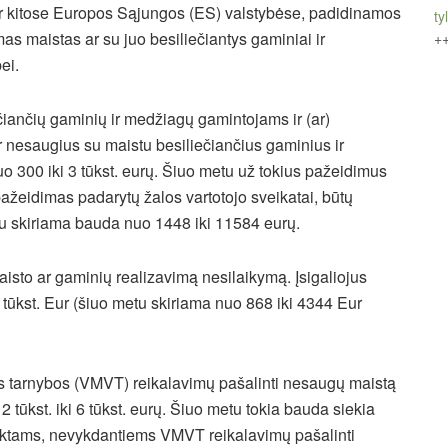
 ir kitose Europos Sąjungos (ES) valstybėse, padidinamos
tyl
as maistas ar su juo besiliečiantys gaminiai ir
+
ei.
iančių gaminių ir medžiagų gamintojams ir (ar)
 nesaugius su maistu besiliečiančius gaminius ir
o 300 iki 3 tūkst. eurų. Šiuo metu už tokius pažeidimus
ažeidimas padarytų žalos vartotojo sveikatai, būtų
etu skiriama bauda nuo 1448 iki 11584 eurų.
aisto ar gaminių realizavimą nesilaikymą. Įsigaliojus
5 tūkst. Eur (šiuo metu skiriama nuo 868 iki 4344 Eur
os tarnybos (VMVT) reikalavimų pašalinti nesaugų maistą
 2 tūkst. iki 6 tūkst. eurų. Šiuo metu tokia bauda siekia
ektams, nevykdantiems VMVT reikalavimų pašalinti