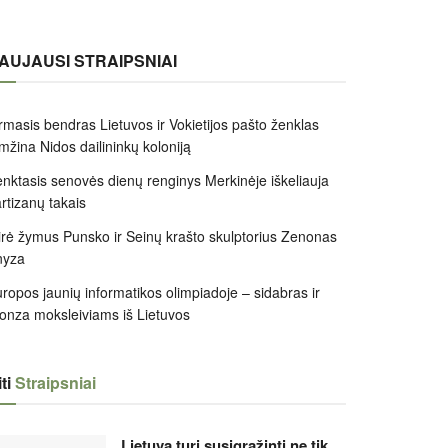
AUJAUSI STRAIPSNIAI
rmasis bendras Lietuvos ir Vokietijos pašto ženklas
mžina Nidos dailininkų koloniją
nktasis senovės dienų renginys Merkinėje iškeliauja
rtizanų takais
rė žymus Punsko ir Seinų krašto skulptorius Zenonas
nyza
ropos jaunių informatikos olimpiadoje – sidabras ir
onza moksleiviams iš Lietuvos
ti
Straipsniai
Lietuva turi susigrąžinti ne tik