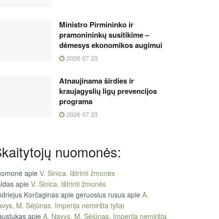
Ministro Pirmininko ir
pramonininkų susitikime –
dėmesys ekonomikos augimui
2026 07 23
Atnaujinama širdies ir
kraujagyslių ligų prevencijos
programa
2026 07 23
kaitytojų nuomonės:
uomonė
apie
V. Sinica. Ištrinti žmonės
ldas
apie
V. Sinica. Ištrinti žmonės
driejus Korčaginas apie geruosius rusus
apie
A.
vys, M. Sėjūnas. Imperija nemiršta tyliai
austukas
apie
A. Navys, M. Sėjūnas. Imperija nemiršta