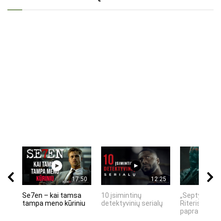
17:50
12:25
Se7en – kai tamsa
10 įsimintinų
„Septynių Ka
tampa meno kūriniu
detektyvinių serialų
Riteris" – kai
paprastumas