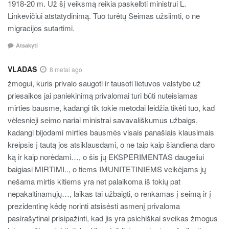
1918-20 m. Už šį veiksmą reikia paskelbti ministrui L.
Linkevičiui atstatydinimą. Tuo turėtų Seimas užsiimti, o ne
migracijos sutartimi.
Atsakyti
VLADAS
8 metai ago
žmogui, kuris privalo saugoti ir tausoti lietuvos valstybe už
priesaikos jai paniekinimą privalomai turi būti nuteisiamas
mirties bausme, kadangi tik tokie metodai leidžia tikėti tuo, kad
vėlesnieji seimo nariai ministrai savavališkumus užbaigs,
kadangi bijodami mirties bausmės visais panašiais klausimais
kreipsis į tautą jos atsiklausdami, o ne taip kaip šiandiena daro
ką ir kaip norėdami…, o šis jų EKSPERIMENTAS daugeliui
baigiasi MIRTIMI.., o tiems IMUNITETINIEMS veikėjams jų
nešama mirtis kitiems yra net palaikoma iš tokių pat
nepakaltinamųjų…, laikas tai užbaigti, o renkamas į seimą ir į
prezidentinę kėdę norinti atsisėsti asmenį privaloma
pasirašytinai prisipažinti, kad jis yra psichiškai sveikas žmogus