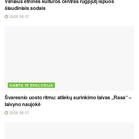
Vilniaus etninės kultūros centras rugpjūtį išpuoš
šiaudiniais sodais
2026 08 07
GAMTA IR EKOLOGIJA
Švaresnio uosto ritmu: atliekų surinkimo laivas „Rasa“ –
laivyno naujokė
2026 08 07