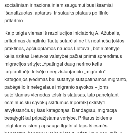
socialiniam ir nacionaliniam saugumui bus išsamiai
išanalizuotas, aptartas ir sulauks plataus politinio
pritarimo.
Kaip teigia vienas iš rezoliucijos iniciatorių A. Ažubalis,
pritarimas Jungtinių Tautų sutarčiai ne tik neatneša jokios
praktinės, apčiuopiamos naudos Lietuvai, bet ir ateityje
kelia rizikas Lietuvos valstybei pačiai priimti sprendimus
migracijos srityje: „Ypatingai daug nerimo kelia
tarptautinėje teisėje neegzistuojančio „migranto”
kategorijos įvedimas bei sutartyje sutapatinamos migranto,
pabėgėlio ir nelegalaus imigranto sąvokos – joms
suteikiamas vienodas teisinis statusas, taip paneigiant
esminius šių sąvokų skirtumus ir poreikį skirstyti
atvykstančius į šias kategorijas. Dar dagiau, migracija
besąlygiškai pripažįstama vertybe. Pritarus tokiems
teiginiams, sienų apsauga ilgainiui taps iš esmės