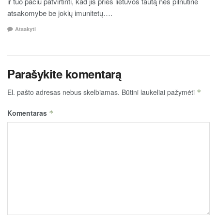
ir tuo pačiu patvirtinti, kad jis prieš lietuvos tautą neš pilnutine
atsakomybe be jokių imunitetų….
Atsakyti
Parašykite komentarą
El. pašto adresas nebus skelbiamas.
Būtini laukeliai pažymėti
*
Komentaras
*