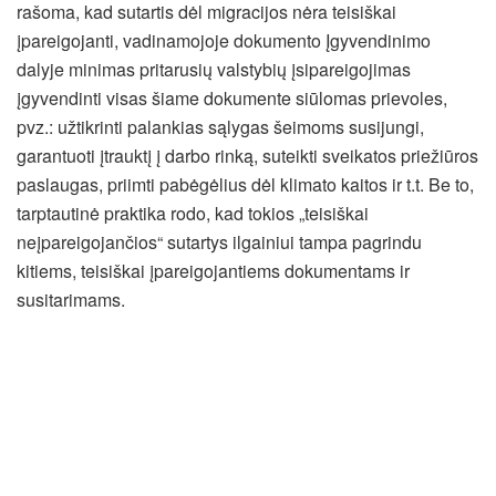
rašoma, kad sutartis dėl migracijos nėra teisiškai
įpareigojanti, vadinamojoje dokumento Įgyvendinimo
dalyje minimas pritarusių valstybių įsipareigojimas
įgyvendinti visas šiame dokumente siūlomas prievoles,
pvz.: užtikrinti palankias sąlygas šeimoms susijungi,
garantuoti įtrauktį į darbo rinką, suteikti sveikatos priežiūros
paslaugas, priimti pabėgėlius dėl klimato kaitos ir t.t. Be to,
tarptautinė praktika rodo, kad tokios „teisiškai
neįpareigojančios“ sutartys ilgainiui tampa pagrindu
kitiems, teisiškai įpareigojantiems dokumentams ir
susitarimams.