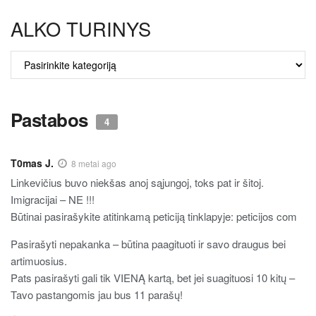
ALKO TURINYS
ALKO
TURINYS
Pastabos
4
T0mas J.
8 metai ago
Linkevičius buvo niekšas anoj sąjungoj, toks pat ir šitoj.
Imigracijai – NE !!!
Būtinai pasirašykite atitinkamą peticiją tinklapyje: peticijos com
Pasirašyti nepakanka – būtina paagituoti ir savo draugus bei
artimuosius.
Pats pasirašyti gali tik VIENĄ kartą, bet jei suagituosi 10 kitų –
Tavo pastangomis jau bus 11 parašų!