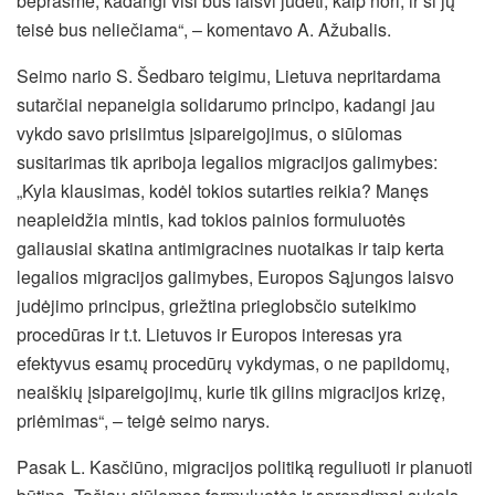
beprasmė, kadangi visi bus laisvi judėti, kaip nori, ir ši jų
teisė bus neliečiama“, – komentavo A. Ažubalis.
Seimo nario S. Šedbaro teigimu, Lietuva nepritardama
sutarčiai nepaneigia solidarumo principo, kadangi jau
vykdo savo prisiimtus įsipareigojimus, o siūlomas
susitarimas tik apriboja legalios migracijos galimybes:
„Kyla klausimas, kodėl tokios sutarties reikia? Manęs
neapleidžia mintis, kad tokios painios formuluotės
galiausiai skatina antimigracines nuotaikas ir taip kerta
legalios migracijos galimybes, Europos Sąjungos laisvo
judėjimo principus, griežtina prieglobsčio suteikimo
procedūras ir t.t. Lietuvos ir Europos interesas yra
efektyvus esamų procedūrų vykdymas, o ne papildomų,
neaiškių įsipareigojimų, kurie tik gilins migracijos krizę,
priėmimas“, – teigė seimo narys.
Pasak L. Kasčiūno, migracijos politiką reguliuoti ir planuoti