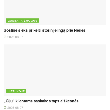
GAMTA IR ŽMOGUS
Sostinė sieks prikelti istorinį elingą prie Neries
2026 08 07
LIETUVOJE
„Gijų“ klientams sąskaitos taps aiškesnės
2026 08 07