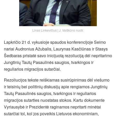
Linas Linkevičius | J. Vaiškūno nuotr.
Lapkričio 21 d. vykusioje spaudos konferencijoje Seimo
nariai Audronius Ažubalis, Laurynas Kasčiūnas ir Stasys
Šedbaras pristatė savo inicijuotą rezoliuciją dėl nepritarimo
Jungtinių Tautų Pasaulinės saugios, tvarkingos ir
reguliarios migracijos sutarčiai.
Rezoliucijos tekste reiškiamas susirūpinimas dėl viešumo
ir teisinių bei politinių diskusijų apie rengiamos Jungtinių
Tautų Pasaulinės saugios, tvarkingos ir reguliarios
migracijos sutarties nuostatas stokos.
Kartu dokumente
Vyriausybė ir Prezidentė raginamos nepritarti minėtai
sutarčiai tol, kol jos poveikis Lietuvos ekonominiam,