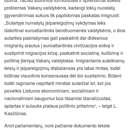
būtina. Tačiau siūlomos formuluotės ir sprendimai sukels
problemas Vakarų valstybėms, kadangi tokių nuostatų
įgyvendinimas sukurs tik papildomas paskatas imigruoti:
„Sutartyje numatytų įsipareigojimų vykdymas teks
išskirtinai euroatlantinės bendruomenės valstybėms, o šios
sutarties pasirašymas gali paskatinti dar didesnius
imigrantų srautus į euroatlantinės civilizacijos erdvę ir
sustiprinti migracijos krizę, paskatinti socialinę, kultūrinę ir
politinę įtampą Vakarų valstybėse. Imigrantams suteikiamų
teisių ir įsipareigojimų disbalansas yra labai rimtas, todėl
būtinas visuotinis konsensusas dėl šio susitarimo. Būtent
todėl raginame nepritarti minėtai sutarčiai tol, kol jos
poveikis Lietuvos ekonominiam, socialiniam ir
nacionaliniam saugumui bus išsamiai išanalizuotas,
aptartas ir sulauks plataus politinio pritarimo“, – teigė L.
Kasčiūnas.
Anot parlamentarų, nors pačiame dokumento tekste