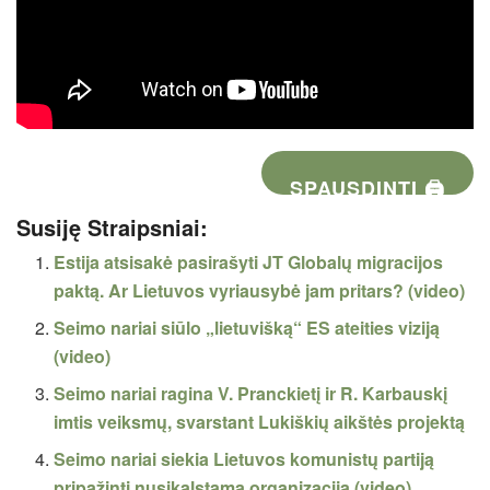
SPAUSDINTI 🖨
Susiję Straipsniai:
Estija atsisakė pasirašyti JT Globalų migracijos
paktą. Ar Lietuvos vyriausybė jam pritars? (video)
Seimo nariai siūlo „lietuvišką“ ES ateities viziją
(video)
Seimo nariai ragina V. Pranckietį ir R. Karbauskį
imtis veiksmų, svarstant Lukiškių aikštės projektą
Seimo nariai siekia Lietuvos komunistų partiją
pripažinti nusikalstama organizacija (video)