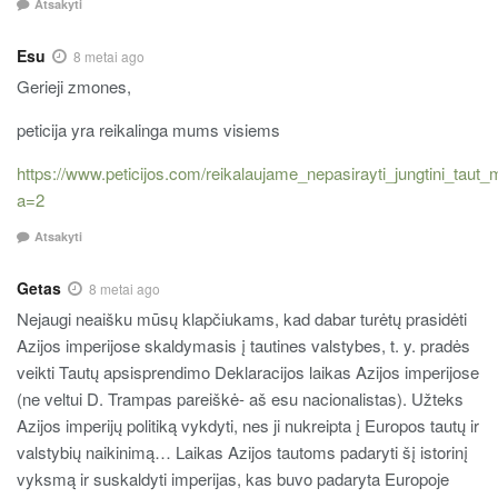
Atsakyti
Esu
8 metai ago
Gerieji zmones,
peticija yra reikalinga mums visiems
https://www.peticijos.com/reikalaujame_nepasirayti_jungtini_taut_m
a=2
Atsakyti
Getas
8 metai ago
Nejaugi neaišku mūsų klapčiukams, kad dabar turėtų prasidėti
Azijos imperijose skaldymasis į tautines valstybes, t. y. pradės
veikti Tautų apsisprendimo Deklaracijos laikas Azijos imperijose
(ne veltui D. Trampas pareiškė- aš esu nacionalistas). Užteks
Azijos imperijų politiką vykdyti, nes ji nukreipta į Europos tautų ir
valstybių naikinimą… Laikas Azijos tautoms padaryti šį istorinį
vyksmą ir suskaldyti imperijas, kas buvo padaryta Europoje