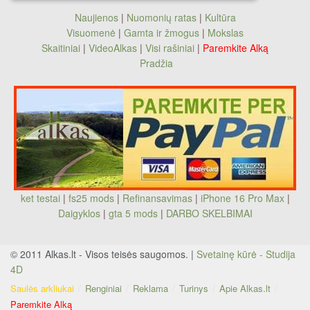
Naujienos
|
Nuomonių ratas
|
Kultūra
Visuomenė
|
Gamta ir žmogus
|
Mokslas
Skaitiniai
|
VideoAlkas
|
Visi rašiniai
|
Paremkite Alką
Pradžia
ket testai
|
fs25 mods
|
Refinansavimas
|
iPhone 16 Pro Max
|
Daigyklos
|
gta 5 mods
|
DARBO SKELBIMAI
© 2011 Alkas.lt - Visos teisės saugomos. |
Svetainę kūrė - Studija
4D
Saulės arkliukai
Renginiai
Reklama
Turinys
Apie Alkas.lt
Paremkite Alką