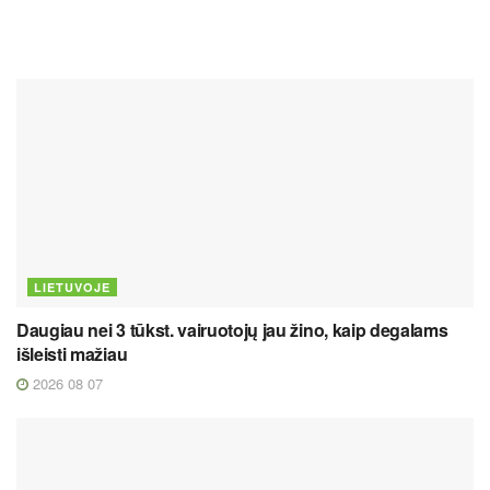
LIETUVOJE
Daugiau nei 3 tūkst. vairuotojų jau žino, kaip degalams
išleisti mažiau
2026 08 07