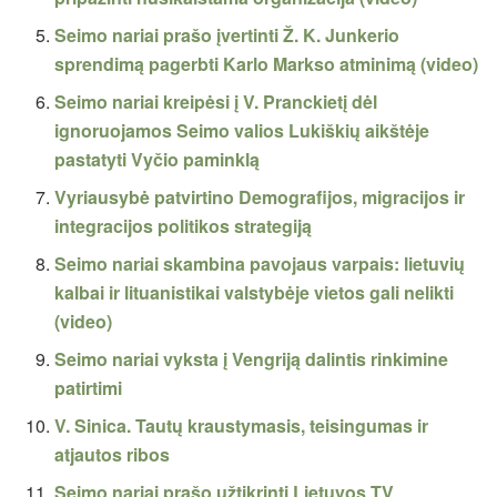
Seimo nariai prašo įvertinti Ž. K. Junkerio
sprendimą pagerbti Karlo Markso atminimą (video)
Seimo nariai kreipėsi į V. Pranckietį dėl
ignoruojamos Seimo valios Lukiškių aikštėje
pastatyti Vyčio paminklą
Vyriausybė patvirtino Demografijos, migracijos ir
integracijos politikos strategiją
Seimo nariai skambina pavojaus varpais: lietuvių
kalbai ir lituanistikai valstybėje vietos gali nelikti
(video)
Seimo nariai vyksta į Vengriją dalintis rinkimine
patirtimi
V. Sinica. Tautų kraustymasis, teisingumas ir
atjautos ribos
Seimo nariai prašo užtikrinti Lietuvos TV