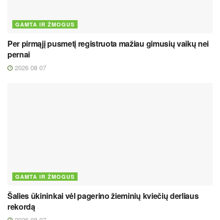
GAMTA IR ŽMOGUS
Per pirmąjį pusmetį registruota mažiau gimusių vaikų nei
pernai
2026 08 07
GAMTA IR ŽMOGUS
Šalies ūkininkai vėl pagerino žieminių kviečių derliaus
rekordą
2026 08 07