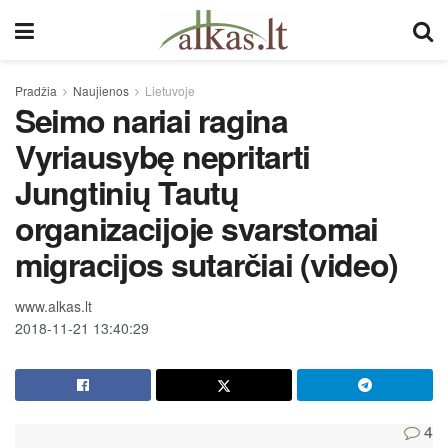
Pradžia
Naujienos
Lietuvoje
Seimo nariai ragina
Vyriausybę nepritarti
Jungtinių Tautų
organizacijoje svarstomai
migracijos sutarčiai (video)
www.alkas.lt
2018-11-21 13:40:29
4