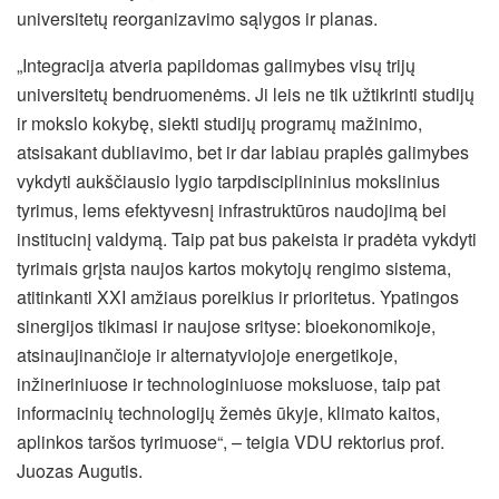
universitetų
reorganizavimo sąlygos ir planas.
„Integracija atveria papildomas galimybes visų trijų
universitetų bendruomenėms. Ji leis ne tik užtikrinti studijų
ir mokslo kokybę, siekti studijų programų mažinimo,
atsisakant dubliavimo, bet ir dar labiau praplės galimybes
vykdyti aukščiausio lygio tarpdisciplininius mokslinius
tyrimus, lems efektyvesnį infrastruktūros naudojimą bei
institucinį valdymą. Taip pat bus pakeista ir pradėta vykdyti
tyrimais grįsta naujos kartos mokytojų rengimo sistema,
atitinkanti XXI amžiaus poreikius ir prioritetus. Ypatingos
sinergijos tikimasi ir naujose srityse: bioekonomikoje,
atsinaujinančioje ir alternatyviojoje energetikoje,
inžineriniuose ir technologiniuose moksluose, taip pat
informacinių technologijų žemės ūkyje, klimato kaitos,
aplinkos taršos tyrimuose“, – teigia VDU rektorius prof.
Juozas Augutis.