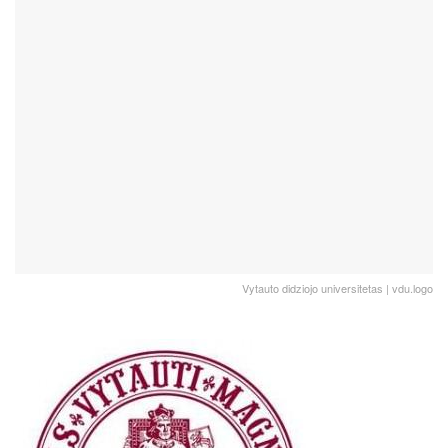
Vytauto didziojo universitetas | vdu.logo