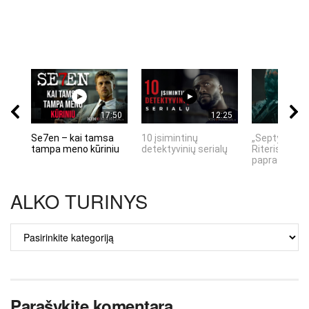
17:50
12:25
Se7en – kai tamsa
10 įsimintinų
„Septynių Ka
tampa meno kūriniu
detektyvinių serialų
Riteris" – kai
paprastumas
ALKO TURINYS
ALKO
TURINYS
Parašykite komentarą