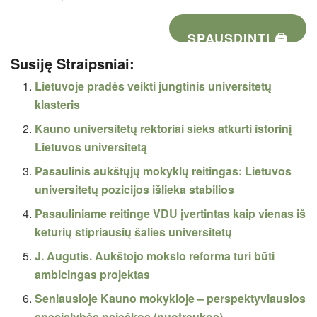
SPAUSDINTI 🖨
Susiję Straipsniai:
Lietuvoje pradės veikti jungtinis universitetų
klasteris
Kauno universitetų rektoriai sieks atkurti istorinį
Lietuvos universitetą
Pasaulinis aukštųjų mokyklų reitingas: Lietuvos
universitetų pozicijos išlieka stabilios
Pasauliniame reitinge VDU įvertintas kaip vienas iš
keturių stipriausių šalies universitetų
J. Augutis. Aukštojo mokslo reforma turi būti
ambicingas projektas
Seniausioje Kauno mokykloje – perspektyviausios
specialybės paieškos (nuotraukos)