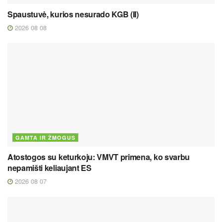
Spaustuvė, kurios nesurado KGB (II)
2026 08 08
GAMTA IR ŽMOGUS
Atostogos su keturkoju: VMVT primena, ko svarbu
nepamišti keliaujant ES
2026 08 07