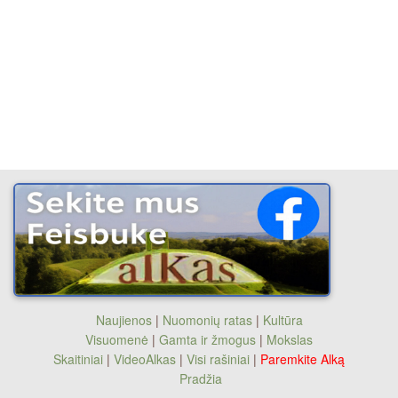
Naujienos
|
Nuomonių ratas
|
Kultūra
Visuomenė
|
Gamta ir žmogus
|
Mokslas
Skaitiniai
|
VideoAlkas
|
Visi rašiniai
|
Paremkite Alką
Pradžia