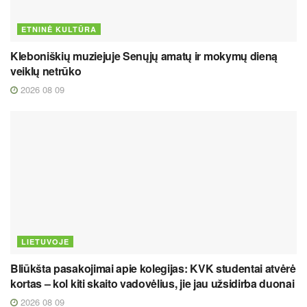
ETNINĖ KULTŪRA
Kleboniškių muziejuje Senųjų amatų ir mokymų dieną
veiklų netrūko
2026 08 09
LIETUVOJE
Bliūkšta pasakojimai apie kolegijas: KVK studentai atvėrė
kortas – kol kiti skaito vadovėlius, jie jau užsidirba duonai
2026 08 09