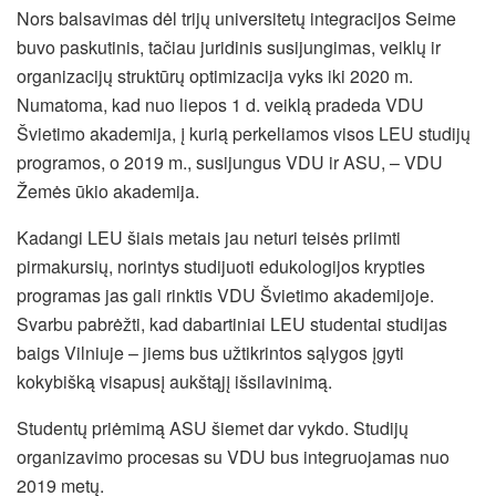
Nors balsavimas dėl trijų universitetų integracijos Seime
buvo paskutinis, tačiau juridinis susijungimas, veiklų ir
organizacijų struktūrų optimizacija vyks iki 2020 m.
Numatoma, kad nuo liepos 1 d. veiklą pradeda VDU
Švietimo akademija, į kurią perkeliamos visos LEU studijų
programos, o 2019 m., susijungus VDU ir ASU, – VDU
Žemės ūkio akademija.
Kadangi LEU šiais metais jau neturi teisės priimti
pirmakursių, norintys studijuoti edukologijos krypties
programas jas gali rinktis VDU Švietimo akademijoje.
Svarbu pabrėžti, kad dabartiniai LEU studentai studijas
baigs Vilniuje – jiems bus užtikrintos sąlygos įgyti
kokybišką visapusį aukštąjį išsilavinimą.
Studentų priėmimą ASU šiemet dar vykdo. Studijų
organizavimo procesas su VDU bus integruojamas nuo
2019 metų.