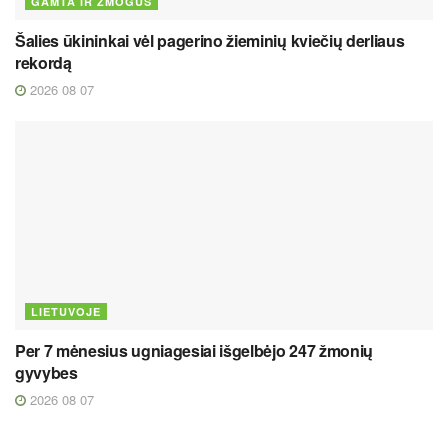
GAMTA IR ŽMOGUS
Šalies ūkininkai vėl pagerino žieminių kviečių derliaus
rekordą
2026 08 07
LIETUVOJE
Per 7 mėnesius ugniagesiai išgelbėjo 247 žmonių
gyvybes
2026 08 07