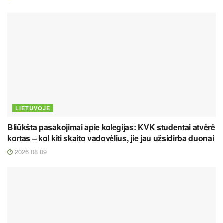
LIETUVOJE
Bliūkšta pasakojimai apie kolegijas: KVK studentai atvėrė
kortas – kol kiti skaito vadovėlius, jie jau užsidirba duonai
2026 08 09