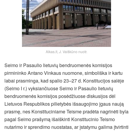
Alkas.lt, J. Vaiškūno nuotr.
Seimo ir Pasaulio lietuvių bendruomenės komisijos
pirmininko Antano Vinkaus nuomone, simboliška ir kartu
labai prasminga, kad spalio 23–27 d. Konstitucijos salėje
(Seimo I r.) vyksiančiuose Seimo ir Pasaulio lietuvių
bendruomenės komisijos posėdžiuose diskusijos dėl
Lietuvos Respublikos pilietybės išsaugojimo įgaus naują
prasmę, nes Konstituciniame Teisme pradėta nagrinėti byla
pagal Seimo prašymą išaiškinti Konstitucinio Teismo
nutarimo ir sprendimo nuostatas, ar įstatymu galima įtvirtinti