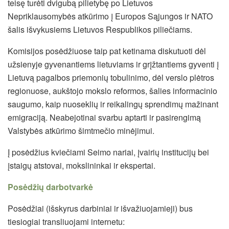
teisę turėti dvigubą pilietybę po
Lietuvos
Nepriklausomybės atkūrimo į Europos Sąjungos ir NATO
šalis išvykusiems Lietuvos Respublikos piliečiams.
Komisijos posėdžiuose taip pat ketinama diskutuoti dėl
užsienyje gyvenantiems lietuviams ir grįžtantiems gyventi į
Lietuvą pagalbos priemonių tobulinimo, dėl verslo plėtros
regionuose, aukštojo mokslo reformos, šalies informacinio
saugumo, kaip nuoseklių ir reikalingų sprendimų mažinant
emigraciją. Neabejotinai svarbu aptarti ir pasirengimą
Valstybės atkūrimo šimtmečio minėjimui.
Į posėdžius kviečiami Seimo nariai, įvairių institucijų bei
įstaigų atstovai, mokslininkai ir ekspertai.
Posėdžių darbotvarkė
Posėdžiai (išskyrus darbiniai ir išvažiuojamieji) bus
tiesiogiai transliuojami internetu: