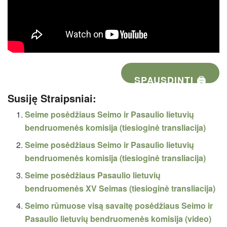
SPAUSDINTI 🖨
Susiję Straipsniai:
Seime posėdžiaus Seimo ir Pasaulio lietuvių
bendruomenės komisija (tiesioginė transliacija)
Seime posėdžiaus Seimo ir Pasaulio lietuvių
bendruomenės komisija (tiesioginė transliacija)
Seime posėdžiaus Pasaulio lietuvių
bendruomenės XV Seimas (tiesioginė transliacija)
Seimo rūmuose visą savaitę posėdžiaus Seimo ir
Pasaulio lietuvių bendruomenės komisija (video)