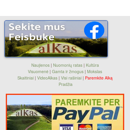
Naujienos
|
Nuomonių ratas
|
Kultūra
Visuomenė
|
Gamta ir žmogus
|
Mokslas
Skaitiniai
|
VideoAlkas
|
Visi rašiniai
|
Paremkite Alką
Pradžia