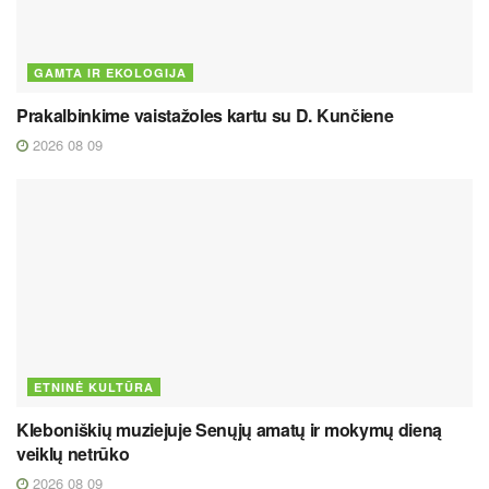
GAMTA IR EKOLOGIJA
Prakalbinkime vaistažoles kartu su D. Kunčiene
2026 08 09
ETNINĖ KULTŪRA
Kleboniškių muziejuje Senųjų amatų ir mokymų dieną
veiklų netrūko
2026 08 09