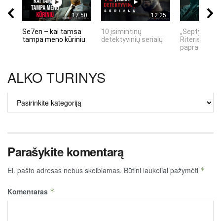
17:50
12:25
Se7en – kai tamsa
10 įsimintinų
„Septynių Ka
tampa meno kūriniu
detektyvinių serialų
Riteris" – kai
paprastumas
ALKO TURINYS
ALKO
TURINYS
Parašykite komentarą
El. pašto adresas nebus skelbiamas.
Būtini laukeliai pažymėti
*
Komentaras
*