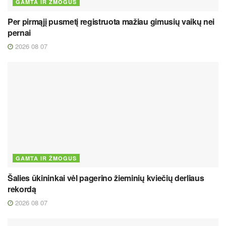
GAMTA IR ŽMOGUS
Per pirmąjį pusmetį registruota mažiau gimusių vaikų nei
pernai
2026 08 07
GAMTA IR ŽMOGUS
Šalies ūkininkai vėl pagerino žieminių kviečių derliaus
rekordą
2026 08 07