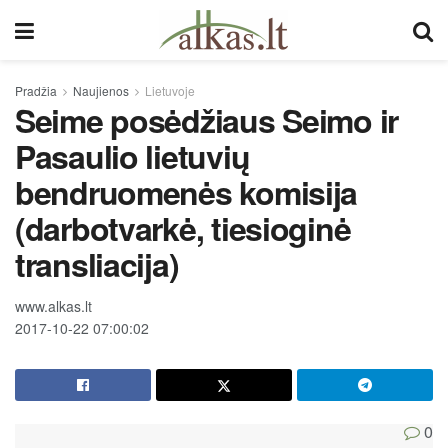
Pradžia
Naujienos
Lietuvoje
Seime posėdžiaus Seimo ir
Pasaulio lietuvių
bendruomenės komisija
(darbotvarkė, tiesioginė
transliacija)
www.alkas.lt
2017-10-22 07:00:02
0