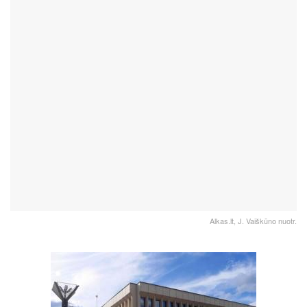
Alkas.lt, J. Vaiškūno nuotr.