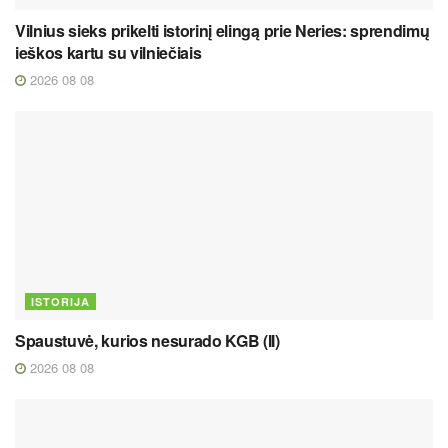
Vilnius sieks prikelti istorinį elingą prie Neries: sprendimų
ieškos kartu su vilniečiais
2026 08 08
ISTORIJA
Spaustuvė, kurios nesurado KGB (II)
2026 08 08