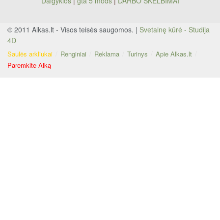
Daigyklos
|
gta 5 mods
|
DARBO SKELBIMAI
© 2011 Alkas.lt - Visos teisės saugomos. |
Svetainę kūrė - Studija
4D
Saulės arkliukai
Renginiai
Reklama
Turinys
Apie Alkas.lt
Paremkite Alką