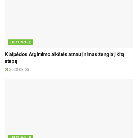
LIETUVOJE
Klaipėdos Atgimimo aikštės atnaujinimas žengia į kitą
etapą
2026 08 05
LIETUVOJE