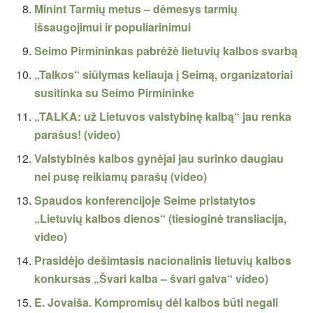
Minint Tarmių metus – dėmesys tarmių
išsaugojimui ir populiarinimui
Seimo Pirmininkas pabrėžė lietuvių kalbos svarbą
„Talkos“ siūlymas keliauja į Seimą, organizatoriai
susitinka su Seimo Pirmininke
„TALKA: už Lietuvos valstybinę kalbą“ jau renka
parašus! (video)
Valstybinės kalbos gynėjai jau surinko daugiau
nei pusę reikiamų parašų (video)
Spaudos konferencijoje Seime pristatytos
„Lietuvių kalbos dienos“ (tiesioginė transliacija,
video)
Prasidėjo dešimtasis nacionalinis lietuvių kalbos
konkursas „Švari kalba – švari galva“ video)
E. Jovaiša. Kompromisų dėl kalbos būti negali