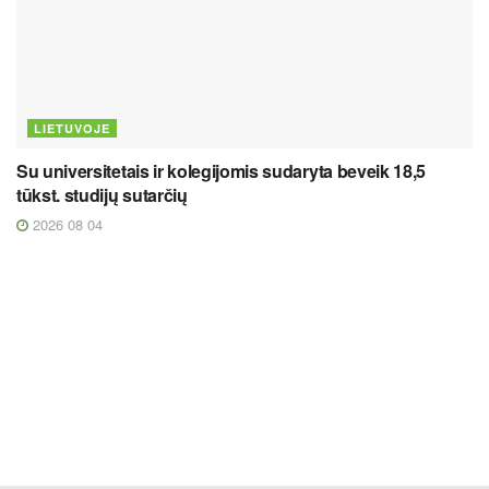
LIETUVOJE
Su universitetais ir kolegijomis sudaryta beveik 18,5
tūkst. studijų sutarčių
2026 08 04