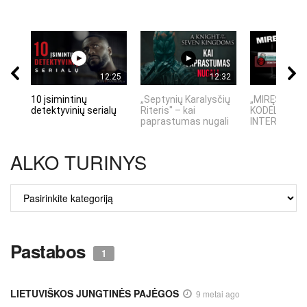
12:25
12:32
10 įsimintinų
„Septynių Karalysčių
„MIRĘS INTE
detektyvinių serialų
Riteris" – kai
KODĖL DIDŽIO
paprastumas nugali
INTERNETO N
ALKO TURINYS
ALKO
TURINYS
Pastabos
1
LIETUVIŠKOS JUNGTINĖS PAJĖGOS
9 metai ago