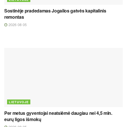
Sostinėje pradedamas Jogailos gatvės kapitalinis
remontas
2026 08 05
LIETUVOJE
Per metus gyventojai neatsiėmė daugiau nei 4,5 mln.
eurų ligos išmokų
2026 08 05