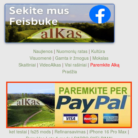
Naujienos
|
Nuomonių ratas
|
Kultūra
Visuomenė
|
Gamta ir žmogus
|
Mokslas
Skaitiniai
|
VideoAlkas
|
Visi rašiniai
|
Paremkite Alką
Pradžia
ket testai
|
fs25 mods
|
Refinansavimas
|
iPhone 16 Pro Max
|