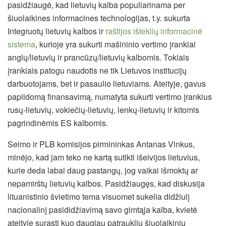
pasidžiaugė, kad lietuvių kalba populiarinama per
šiuolaikines informacines technologijas, t.y. sukurta
Integruotų lietuvių kalbos ir
raštijos išteklių informacinė
sistema
, kurioje yra sukurti mašininio vertimo įrankiai
anglų/lietuvių ir prancūzų/lietuvių kalbomis. Tokiais
įrankiais patogu naudotis ne tik Lietuvos institucijų
darbuotojams, bet ir pasaulio lietuviams. Ateityje, gavus
papildomą finansavimą, numatyta sukurti vertimo įrankius
rusų-lietuvių, vokiečių-lietuvių, lenkų-lietuvių ir kitomis
pagrindinėmis ES kalbomis.
Seimo ir PLB komisijos pirmininkas Antanas Vinkus,
minėjo, kad jam teko ne kartą sutikti išeivijos lietuvius,
kurie deda labai daug pastangų, jog vaikai išmoktų ar
nepamirštų lietuvių kalbos. Pasidžiaugęs, kad diskusija
lituanistinio švietimo tema visuomet sukelia didžiulį
nacionalinį pasididžiavimą savo gimtąja kalba, kvietė
ateityje surasti kuo daugiau patrauklių šiuolaikinių