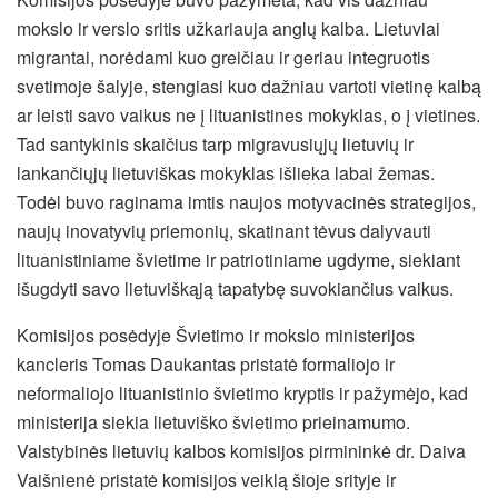
mokslo ir verslo sritis užkariauja anglų kalba. Lietuviai
migrantai, norėdami kuo greičiau ir geriau integruotis
svetimoje šalyje, stengiasi kuo dažniau vartoti vietinę kalbą
ar leisti savo vaikus ne į lituanistines mokyklas, o į vietines.
Tad santykinis skaičius tarp migravusiųjų lietuvių ir
lankančiųjų lietuviškas mokyklas išlieka labai žemas.
Todėl buvo raginama imtis naujos motyvacinės strategijos,
naujų inovatyvių priemonių, skatinant tėvus dalyvauti
lituanistiniame švietime ir patriotiniame ugdyme, siekiant
išugdyti savo lietuviškąją tapatybę suvokiančius vaikus.
Komisijos posėdyje Švietimo ir mokslo ministerijos
kancleris Tomas Daukantas pristatė formaliojo ir
neformaliojo lituanistinio švietimo kryptis ir pažymėjo, kad
ministerija siekia lietuviško švietimo prieinamumo.
Valstybinės lietuvių kalbos komisijos pirmininkė dr. Daiva
Vaišnienė pristatė komisijos veiklą šioje srityje ir