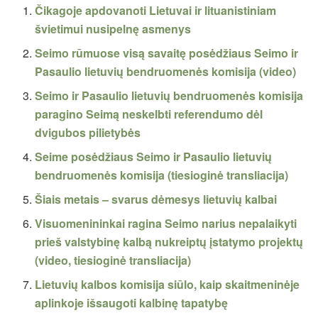
Čikagoje apdovanoti Lietuvai ir lituanistiniam
švietimui nusipelnę asmenys
Seimo rūmuose visą savaitę posėdžiaus Seimo ir
Pasaulio lietuvių bendruomenės komisija (video)
Seimo ir Pasaulio lietuvių bendruomenės komisija
paragino Seimą neskelbti referendumo dėl
dvigubos pilietybės
Seime posėdžiaus Seimo ir Pasaulio lietuvių
bendruomenės komisija (tiesioginė transliacija)
Šiais metais – svarus dėmesys lietuvių kalbai
Visuomenininkai ragina Seimo narius nepalaikyti
prieš valstybinę kalbą nukreiptų įstatymo projektų
(video, tiesioginė transliacija)
Lietuvių kalbos komisija siūlo, kaip skaitmeninėje
aplinkoje išsaugoti kalbinę tapatybę