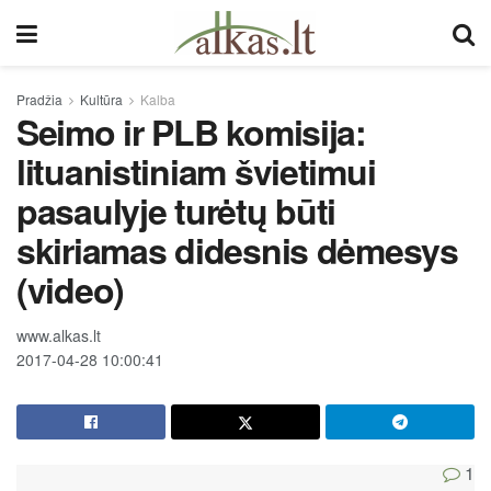
Pradžia
Kultūra
Kalba
Seimo ir PLB komisija:
lituanistiniam švietimui
pasaulyje turėtų būti
skiriamas didesnis dėmesys
(video)
www.alkas.lt
2017-04-28 10:00:41
1