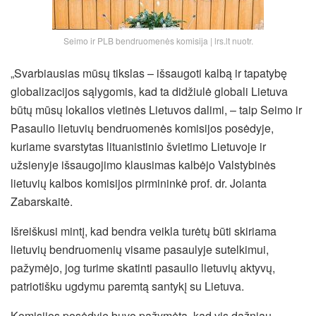
Seimo ir PLB bendruomenės komisija | lrs.lt nuotr.
„Svarbiausias mūsų tikslas – išsaugoti kalbą ir tapatybę
globalizacijos sąlygomis, kad ta didžiulė globali Lietuva
būtų mūsų lokalios vietinės Lietuvos dalimi, – taip Seimo ir
Pasaulio lietuvių bendruomenės komisijos posėdyje,
kuriame svarstytas lituanistinio švietimo Lietuvoje ir
užsienyje išsaugojimo klausimas kalbėjo Valstybinės
lietuvių kalbos komisijos pirmininkė prof. dr. Jolanta
Zabarskaitė.
Išreiškusi mintį, kad bendra veikla turėtų būti skiriama
lietuvių bendruomenių visame pasaulyje sutelkimui,
pažymėjo, jog turime skatinti pasaulio lietuvių aktyvų,
patriotišku ugdymu paremtą santykį su Lietuva.
Komisijos posėdyje buvo pažymėta, kad vis dažniau