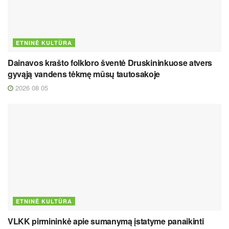
ETNINĖ KULTŪRA
Dainavos krašto folkloro šventė Druskininkuose atvers
gyvąją vandens tėkmę mūsų tautosakoje
2026 08 05
ETNINĖ KULTŪRA
VLKK pirmininkė apie sumanymą įstatyme panaikinti