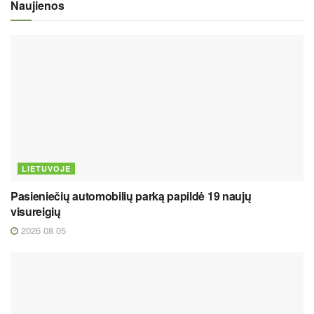
Naujienos
LIETUVOJE
Pasieniečių automobilių parką papildė 19 naujų
visureigių
2026 08 05