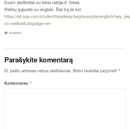
Esam atsilikėliai su tokia raštija.lt. Gėda.
Reiktų lygiuotis su anglais. Štai ką jie turi
https://elt.oup.com/student/headway/beg/everydayenglish/hwy_be
cc=se&selLanguage=en
Atsakyti
Parašykite komentarą
El. pašto adresas nebus skelbiamas.
Būtini laukeliai pažymėti
*
Komentaras
*