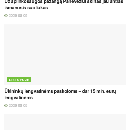
Už aplinkosaugos pažangą Panevėžiui skirtas jau antras
išmanusis suoliukas
2026 08 05
LIETUVOJE
Ūkininkų lengvatinėms paskoloms – dar 15 mln. eurų
lengvatinėms
2026 08 05