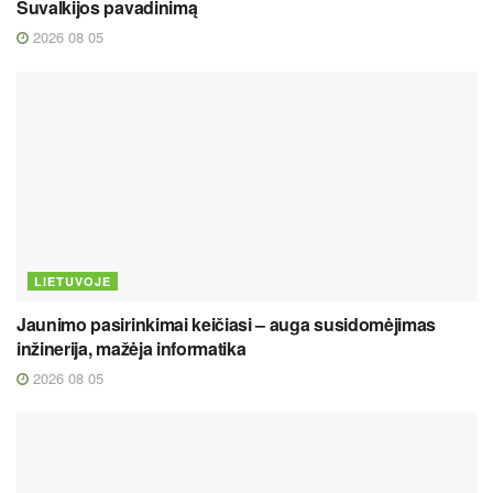
Suvalkijos pavadinimą
2026 08 05
LIETUVOJE
Jaunimo pasirinkimai keičiasi – auga susidomėjimas
inžinerija, mažėja informatika
2026 08 05