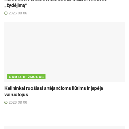
„žydėjimą“
2026 08 06
GAMTA IR ŽMOGUS
Kelininkai ruošiasi artėjančioms liūtims ir įspėja
vairuotojus
2026 08 06