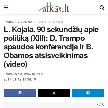
Pradžia
Visuomenė
Politika ir ekonomika
L. Kojala. 90 sekundžių apie
politiką (XIII): D. Trampo
spaudos konferencija ir B.
Obamos atsisveikinimas
(video)
Linas Kojala, www.alkas.lt
2017-01-12 19:34:10
0