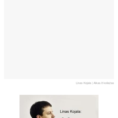
Linas Kojala | Alkas.lt koliažas