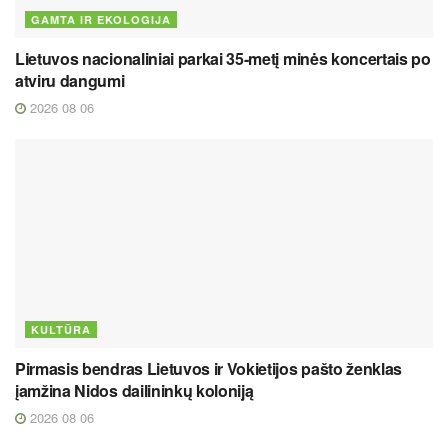
GAMTA IR EKOLOGIJA
Lietuvos nacionaliniai parkai 35-metį minės koncertais po
atviru dangumi
2026 08 06
KULTŪRA
Pirmasis bendras Lietuvos ir Vokietijos pašto ženklas
įamžina Nidos dailininkų koloniją
2026 08 06