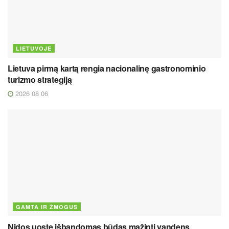
LIETUVOJE
Lietuva pirmą kartą rengia nacionalinę gastronominio
turizmo strategiją
2026 08 06
GAMTA IR ŽMOGUS
Nidos uoste išbandomas būdas mažinti vandens