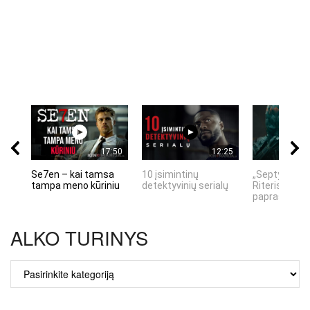
17:50
12:25
Se7en – kai tamsa
10 įsimintinų
„Septynių Ka
tampa meno kūriniu
detektyvinių serialų
Riteris" – kai
paprastumas
ALKO TURINYS
ALKO
TURINYS