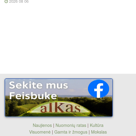
2026 08 06
Naujienos
|
Nuomonių ratas
|
Kultūra
Visuomenė
|
Gamta ir žmogus
|
Mokslas