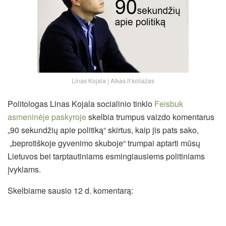
Linas Kojala | Alkas.lt koliažas
Politologas Linas Kojala socialinio tinklo
Feisbuk
asmeninėje paskyroje
skelbia trumpus vaizdo komentarus
„90 sekundžių apie politiką“ skirtus, kaip jis pats sako,
„beprotiškoje gyvenimo skuboje“ trumpai aptarti mūsų
Lietuvos bei tarptautiniams esmingiausiems politiniams
įvykiams.
Skelbiame sausio 12 d. komentarą: