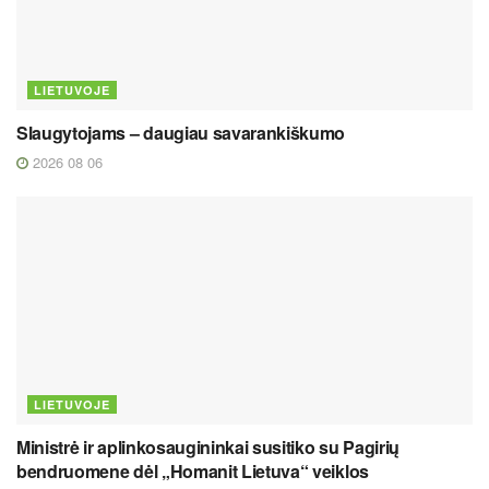
LIETUVOJE
Slaugytojams – daugiau savarankiškumo
2026 08 06
LIETUVOJE
Ministrė ir aplinkosaugininkai susitiko su Pagirių
bendruomene dėl „Homanit Lietuva“ veiklos