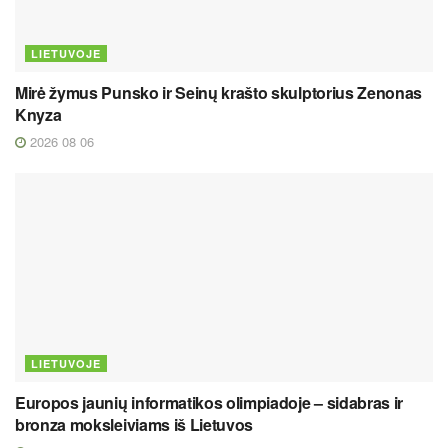
LIETUVOJE
Mirė žymus Punsko ir Seinų krašto skulptorius Zenonas
Knyza
2026 08 06
LIETUVOJE
Europos jaunių informatikos olimpiadoje – sidabras ir
bronza moksleiviams iš Lietuvos