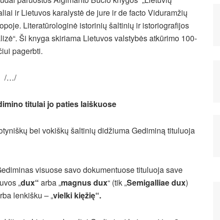
aliai ir Lietuvos karalystė de jure ir de facto Viduramžių
poje. Literatūrologinė istorinių šaltinių ir istoriografijos
lizė“. Ši knyga skiriama Lietuvos valstybės atkūrimo 100-
iui pagerbti.
/…/
imino titulai jo paties laiškuose
lotyniškų bei vokiškų šaltinių didžiuma Gediminą tituluoja
 Gediminas visuose savo dokumentuose tituluoja save
tuvos „
dux“
arba „
magnus dux
“ (tik „
Semigalliae dux
)
arba lenkišku – „
vielki kięžię“.