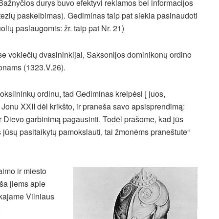
Bažnyčios durys buvo efektyvi reklamos bei informacijos
tezių paskelbimas). Gediminas taip pat siekia pasinaudoti
ių paslaugomis: žr. taip pat Nr. 21)
ose vokiečių dvasininkijai, Saksonijos dominikonų ordino
konams (1323.V.26).
lininkų ordinu, tad Gediminas kreipėsi į juos,
onu XXII dėl krikšto, ir praneša savo apsisprendimą:
 ir Dievo garbinimą pagausinti. Todėl prašome, kad jūs
 jūsų pasitaikytų pamokslauti, tai žmonėms praneštute“
aimo ir miesto
ša jiems apie
škajame Vilniaus
: