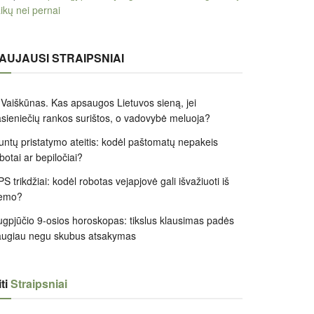
ikų nei pernai
AUJAUSI STRAIPSNIAI
 Vaiškūnas. Kas apsaugos Lietuvos sieną, jei
sieniečių rankos surištos, o vadovybė meluoja?
untų pristatymo ateitis: kodėl paštomatų nepakeis
botai ar bepiločiai?
S trikdžiai: kodėl robotas vejapjovė gali išvažiuoti iš
iemo?
gpjūčio 9-osios horoskopas: tikslus klausimas padės
augiau negu skubus atsakymas
ti
Straipsniai