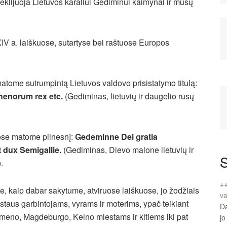
tebeklijuoja Lietuvos karaliui Gediminui kaimynai ir mūsų
IV a. laiškuose, sutartyse bei raštuose Europos
atome sutrumpintą Lietuvos valdovo prisistatymo titulą:
henorum rex etc.
(Gediminas, lietuvių ir daugelio rusų
uose matome pilnesnį:
Gedeminne Dei gratia
 dux Semigallie.
(Gediminas, Dievo malone lietuvių ir
S
.
+
, kaip dabar sakytume, atviruose laiškuose, jo žodžiais
va
staus garbintojams, vyrams ir moterims, ypač teikiant
Da
meno, Magdeburgo, Kelno miestams ir kitiems iki pat
jo