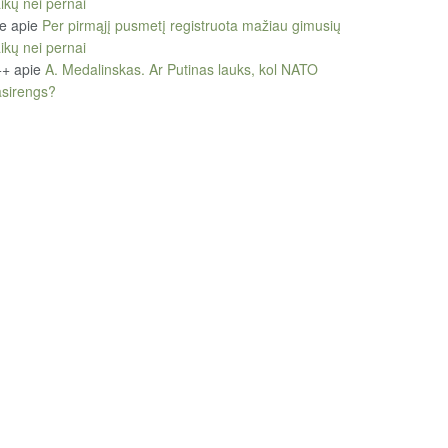
ikų nei pernai
le
apie
Per pirmąjį pusmetį registruota mažiau gimusių
ikų nei pernai
++
apie
A. Medalinskas. Ar Putinas lauks, kol NATO
sirengs?