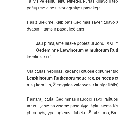
Tai vis vėlesnių laikų etiketės, kurias klijavo ir 
pačių tradicinės istoriografijos pasekėjai.
Pasižiūrėkime, kaip pats Gedimas save titulavo X
dvasininkams ir pasauliečiams.
Jau pirmajame laiške popiežiui Jonui XXII m
Gedeminne Letwinorum et multorum Rut
karalius ir t.t.).
Čia titulas nepilnas, kadangi kituose dokument
Letphinorum Ruthenorumque rex, princeps et
rusų karalius, Žiemgalos valdovas ir kunigaikštis)
Pastarąjį titulą Gediminas naudojo savo raštuose
tarus, „visiems visame pasaulyje išplitusiems Kri
pirmenybę ypatingiems Liubeko, Štralzundo, Bre