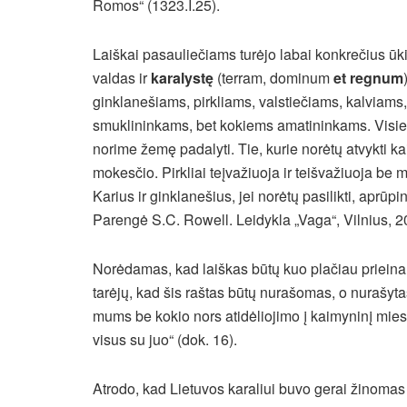
Romos“ (1323.I.25).
Laiškai pasauliečiams turėjo labai konkrečius ū
valdas ir
karalystę
(terram, dominum
et regnum
ginklanešiams, pirkliams, valstiečiams, kalviams
smuklininkams, bet kokiems amatininkams. Visi
norime žemę padalyti. Tie, kurie norėtų atvykti 
mokesčio. Pirkliai teįvažiuoja ir teišvažiuoja be m
Karius ir ginklanešius, jei norėtų pasilikti, aprūp
Parengė S.C. Rowell. Leidykla „Vaga“, Vilnius, 2
Norėdamas, kad laiškas būtų kuo plačiau priein
tarėjų, kad šis raštas būtų nurašomas, o nurašytas
mums be kokio nors atidėliojimo į kaimyninį mies
visus su juo“ (dok. 16).
Atrodo, kad Lietuvos karaliui buvo gerai žinomas