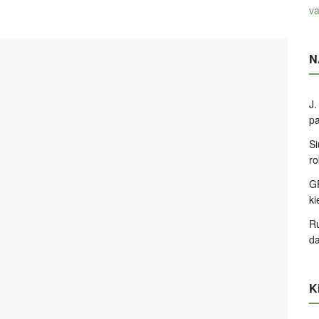
va
N
J.
pa
Si
ro
GP
k
Ru
d
Ki