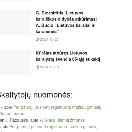
G. Storpirštis. Lietuvos
karališkos didybės atkūrimas:
A. Bučio „Lietuvos karaliai ir
karalienės“
2024 10 27
Kūrėjas atbūręs Lietuvos
karalystę švenčia 85-ąją sukaktį
2024 10 19
kaitytojų nuomonės:
++
apie
Per pirmąjį pusmetį registruota mažiau gimusių
ikų nei pernai
iniui Razauskui
apie
V. Sinica. Ištrinti žmonės
apie
Per pirmąjį pusmetį registruota mažiau gimusių