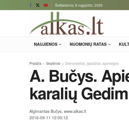
Šeštadienis, 8 rugpjūčio, 2026
NAUJIENOS
NUOMONIŲ RATAS
KUL
Pradžia
Skaitiniai
Dienoraščiai, įspūdžiai, apžvalgos
A. Bučys. Api
karalių Gedimi
Algimantas Bučys, www.alkas.lt
2016-09-11 12:00:12