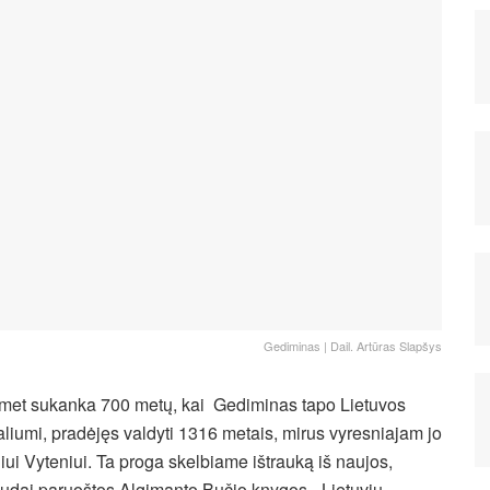
Gediminas | Dail. Artūras Slapšys
met sukanka 700 metų, kai Gediminas tapo Lietuvos
aliumi, pradėjęs valdyti 1316 metais, mirus vyresniajam jo
liui Vyteniui. Ta proga skelbiame ištrauką iš naujos,
udai paruoštos Algimanto Bučio knygos „Lietuvių