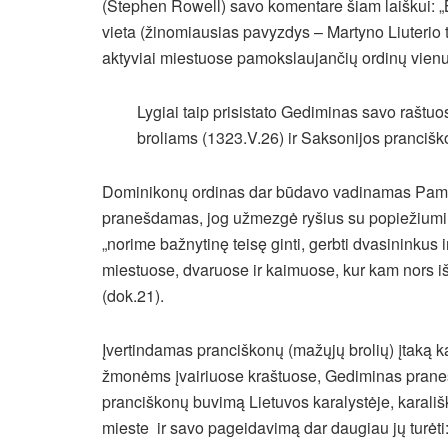
(Stephen Rowell) savo komentare šiam laiškui: „
vieta (žinomiausias pavyzdys – Martyno Liuterio 
aktyviai miestuose pamokslaujančių ordinų vienuol
Lygiai taip prisistato Gediminas savo raštu
broliams (1323.V.26) ir Saksonijos pranciš
Dominikonų ordinas dar būdavo vadinamas Pamoks
pranešdamas, jog užmezgė ryšius su popiežiumi J
„norime bažnytinę teisę ginti, gerbti dvasininkus
miestuose, dvaruose ir kaimuose, kur kam nors iš
(dok.21).
Įvertindamas pranciškonų (mažųjų brolių) įtaką k
žmonėms įvairiuose kraštuose, Gediminas prane
pranciškonų buvimą Lietuvos karalystėje, karali
mieste ir savo pageidavimą dar daugiau jų turėti