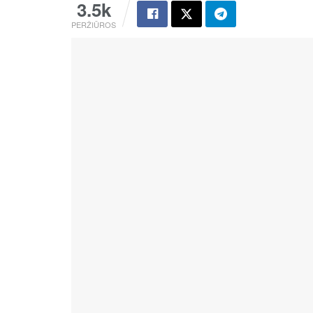
3.5k
PERŽIŪROS