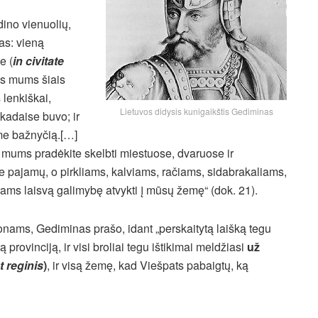
dino vienuolių,
as: vieną
e (
in civitate
jas mums šiais
 lenkiškai,
Lietuvos didysis kunigaikštis Gediminas
 kadaise buvo; ir
ime bažnyčią.[…]
 mums pradėkite skelbti miestuose, dvaruose ir
e pajamų, o pirkliams, kalviams, račiams, sidabrakaliams,
rams laisvą galimybę atvykti į mūsų žemę“ (dok. 21).
ams, Gediminas prašo, idant „perskaitytą laišką tegu
 provinciją, ir visi broliai tegu ištikimai meldžiasi
už
et reginis
)
, ir visą žemę, kad Viešpats pabaigtų, ką