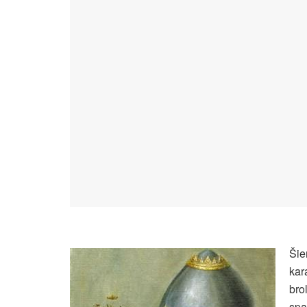
Šie
kar
bro
spa