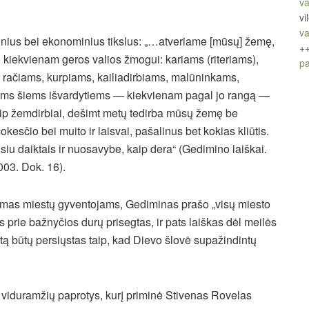
va
vi
va
kinius bei ekonominius tikslus: „…atveriame [mūsų] žemę,
+
) kiekvienam geros valios žmogui: kariams (riteriams),
pa
, račiams, kurpiams, kailiadirbiams, malūninkams,
ems šiems išvardytiems — kiekvienam pagal jo rangą —
kaip žemdirbiai, dešimt metų tedirba mūsų žemę be
okesčio bei muito ir laisvai, pašalinus bet kokias kliūtis.
insiu daiktais ir nuosavybe, kaip dera“ (Gedimino laiškai.
003. Dok. 16).
amas miestų gyventojams, Gediminas prašo „visų miesto
 prie bažnyčios durų prisegtas, ir pats laiškas dėl meilės
tą būtų persiųstas taip, kad Dievo šlovė supažindintų
 viduramžių paprotys, kurį priminė Stivenas Rovelas