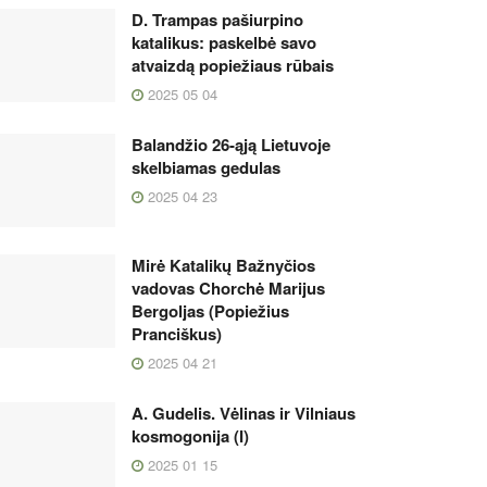
D. Trampas pašiurpino
katalikus: paskelbė savo
atvaizdą popiežiaus rūbais
2025 05 04
Balandžio 26-ąją Lietuvoje
skelbiamas gedulas
2025 04 23
Mirė Katalikų Bažnyčios
vadovas Chorchė Marijus
Bergoljas (Popiežius
Pranciškus)
2025 04 21
A. Gudelis. Vėlinas ir Vilniaus
kosmogonija (I)
2025 01 15