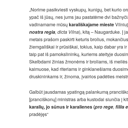
„Norime pasikviesti vyskupų, kunigų, bet kurio or
ypač iš jūsų, nes jums jau pastatėme dvi bažnyči
vadinamame mūsų
karališkajame mieste
Vilniuj
nostra regia
, dicta Vilna
), kitą – Naugarduke. Į 
metais prašom paskirti keturis brolius, mokančius
žiemgališkai ir prūsiškai, tokius, kaip dabar yra ir
taip pat iš pamokslininkų, kuriems ateityje duos
Skelbdami žinias žmonėms ir broliams, iš meilės
kaimuose, kad riteriams ir ginklanešiams duosim
druskininkams ir, žinoma, įvairios padėties meist
Galbūt jausdamas ypatingą palankumą pranciškon
[pranciškonų] ministras arba kustodai siunčia į kitą
karalių, jo sūnus ir karalienes (
pro rege
,
filiis 
pradėjęs“