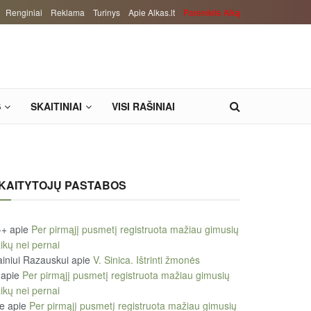
Renginiai
Reklama
Turinys
Apie Alkas.lt
Paremkite Alką
S
SKAITINIAI
VISI RAŠINIAI
KAITYTOJŲ PASTABOS
++
apie
Per pirmąjį pusmetį registruota mažiau gimusių
ikų nei pernai
iniui Razauskui
apie
V. Sinica. Ištrinti žmonės
apie
Per pirmąjį pusmetį registruota mažiau gimusių
ikų nei pernai
le
apie
Per pirmąjį pusmetį registruota mažiau gimusių