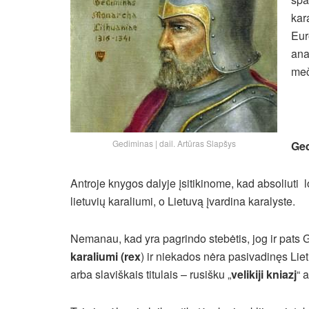
kar
Euro
ana
meč
Gediminas | dail. Artūras Slapšys
Ged
Antroje knygos dalyje įsitikinome, kad absoliuti 
lietuvių karaliumi, o Lietuvą įvardina karalyste.
Nemanau, kad yra pagrindo stebėtis, jog ir pats
karaliumi (rex
) ir niekados nėra pasivadinęs Lie
arba slaviškais titulais – rusišku „
velikiji kniazj
“ 