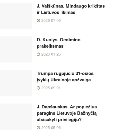
J. Vaiškūnas. Mindaugo krikštas
ir Lietuvos likimas
2026 07 06
D. Kuolys. Gedimino
prakeiksmas
2026 01 26
Trumpa rugpjūčio 31-osios
įvykių Ukrainoje apžvalga
2025 09 01
J. Dapšauskas. Ar popiežius
paragins Lietuvoje Bažnyčią
atsisakyti privilegijų?
2025 05 06