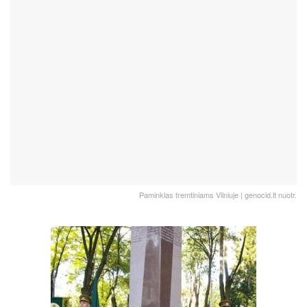
Paminklas tremtiniams Vilniuje | genocid.lt nuotr.