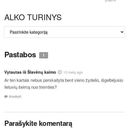
ALKO TURINYS
ALKO
TURINYS
Pastabos
1
Vytautas iš Šlavėnų kaimo
10 metų ago
Ar ten kartais nebus perskaityta bent vieno žydelio, išgelbėjusio
lietuvių šeimą nuo tremties?
Atsakyti
Parašykite komentarą