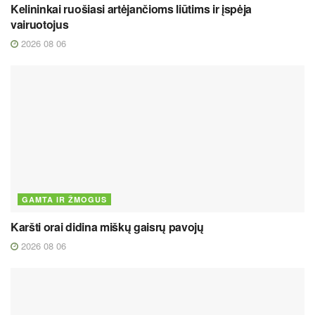
Kelininkai ruošiasi artėjančioms liūtims ir įspėja
vairuotojus
2026 08 06
GAMTA IR ŽMOGUS
Karšti orai didina miškų gaisrų pavojų
2026 08 06