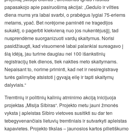
papasakojo apie pasiruošimą akcijai: „Gedulo ir vilties
diena mums yra labai svarbi, o prabėgus lygiai 75-eriems
metams, ypač. Bet norėjome paminėti ne tragedijos
sukaktį, o pagerbti kiekvieną nuo jos nukentėjusįjį, tad
nusprendėme suorganizuoti vardų skaitymus. Norisi
pasidžiaugti, kad visuomenė labai palankiai sureagavo į
šią idėją, jau turime daugiau nei 100 išankstinių
registracijų tiek dienos, tiek nakties meto skaitymams.
Nepaisant to, norime priminti, kad net ir nesiregistravę
turės galimybę atsistoti į gyvąją eilę ir tapti skaitymų
dalyviais.“
Tremtinių ir politinių kalinių atminimo akciją inicijuoja
projektas „Misija Sibiras“. Projekto metu jauni žmonės
vyksta į apleistas Sibiro vietoves susitikti su dar ten
tebegyvenančiais lietuvių tremtiniais ir sutvarkyti apleistas
kapavietes. Projekto tikslas – jaunosios kartos pilietiškumo