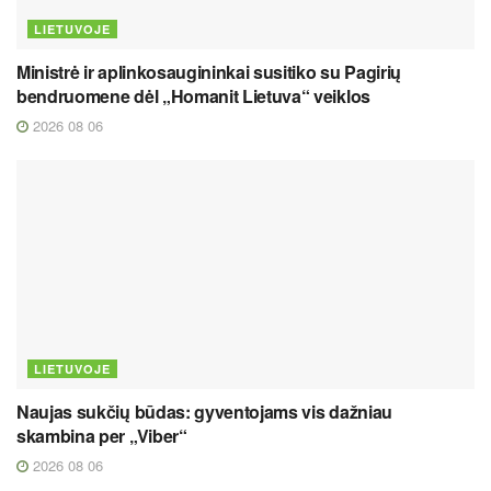
LIETUVOJE
Ministrė ir aplinkosaugininkai susitiko su Pagirių
bendruomene dėl „Homanit Lietuva“ veiklos
2026 08 06
LIETUVOJE
Naujas sukčių būdas: gyventojams vis dažniau
skambina per „Viber“
2026 08 06