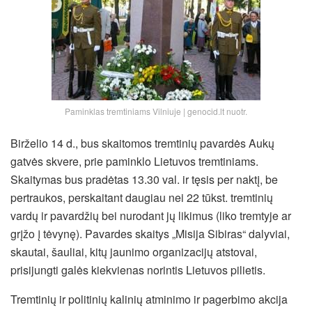
Paminklas tremtiniams Vilniuje | genocid.lt nuotr.
Birželio 14 d., bus skaitomos tremtinių pavardės Aukų
gatvės skvere, prie paminklo Lietuvos tremtiniams.
Skaitymas bus pradėtas 13.30 val. ir tęsis per naktį, be
pertraukos, perskaitant daugiau nei 22 tūkst. tremtinių
vardų ir pavardžių bei nurodant jų likimus (liko tremtyje ar
grįžo į tėvynę). Pavardes skaitys „Misija Sibiras“ dalyviai,
skautai, šauliai, kitų jaunimo organizacijų atstovai,
prisijungti galės kiekvienas norintis Lietuvos pilietis.
Tremtinių ir politinių kalinių atminimo ir pagerbimo akcija