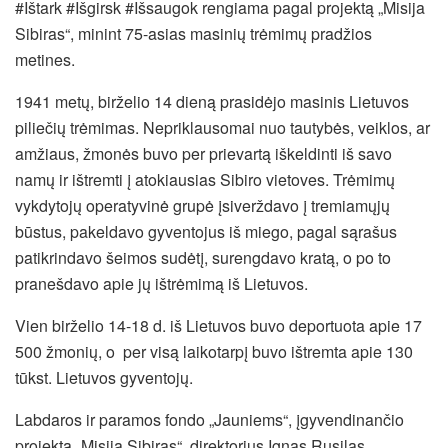
#Ištark #Išgirsk #Išsaugok rengiama pagal projektą „Misija
Sibiras“, minint 75-asias masinių trėmimų pradžios
metines.
1941 metų, birželio 14 dieną prasidėjo masinis Lietuvos
piliečių trėmimas. Nepriklausomai nuo tautybės, veiklos, ar
amžiaus, žmonės buvo per prievartą iškeldinti iš savo
namų ir ištremti į atokiausias Sibiro vietoves. Trėmimų
vykdytojų operatyvinė grupė įsiverždavo į tremiamųjų
būstus, pakeldavo gyventojus iš miego, pagal sąrašus
patikrindavo šeimos sudėtį, surengdavo kratą, o po to
pranešdavo apie jų ištrėmimą iš Lietuvos.
Vien birželio 14-18 d. iš Lietuvos buvo deportuota apie 17
500 žmonių, o per visą laikotarpį buvo ištremta apie 130
tūkst. Lietuvos gyventojų.
Labdaros ir paramos fondo „Jauniems“, įgyvendinančio
projektą „Misija Sibiras“, direktorius Ignas Rusilas