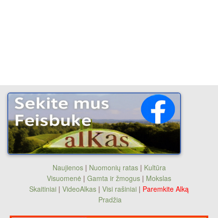
Naujienos
|
Nuomonių ratas
|
Kultūra
Visuomenė
|
Gamta ir žmogus
|
Mokslas
Skaitiniai
|
VideoAlkas
|
Visi rašiniai
|
Paremkite Alką
Pradžia