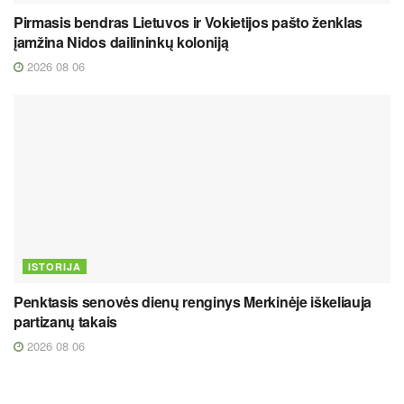
Pirmasis bendras Lietuvos ir Vokietijos pašto ženklas
įamžina Nidos dailininkų koloniją
2026 08 06
ISTORIJA
Penktasis senovės dienų renginys Merkinėje iškeliauja
partizanų takais
2026 08 06