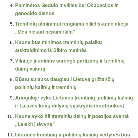
Paminėtos Gedulo ir vilties bei Okupacijos ir
genocido dienos
Tremtinių atminimui rengiama pilietiškumo akcija
„Mes niekad nepamiršim“
Kaune bus minimos tremtinių palaikų
atskraidinimo iš Sibiro metinės
Vilniuje jaunimas surengs partizanų ir tremtinių
dainų vakarą
Būstų sulauks daugiau į Lietuvą grįžtančių
politinių kalinių ir tremtinių
Ariogaloje vyko Lietuvos tremtinių, politinių kalinių
ir Laisvės kovų dalyvių sąskrydis (nuotraukos)
Kaune vyko XII tremtinių dainų ir poezijos šventė
„Leiskit į tėvynę“
Istorinės tremtinių ir politinių kalinių vertybės bus