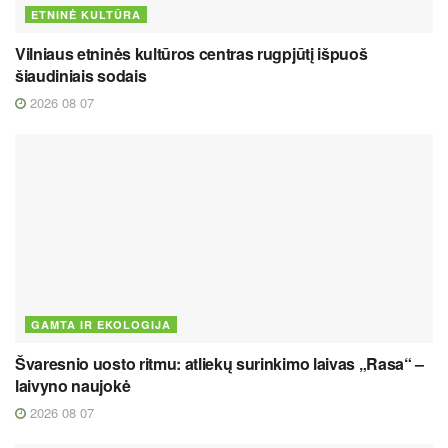
ETNINĖ KULTŪRA
Vilniaus etninės kultūros centras rugpjūtį išpuoš
šiaudiniais sodais
2026 08 07
GAMTA IR EKOLOGIJA
Švaresnio uosto ritmu: atliekų surinkimo laivas „Rasa“ –
laivyno naujokė
2026 08 07