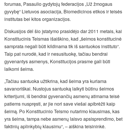
forumas, Pasaulio gydytojų federacijos „Už žmogaus
gyvybę“ Lietuvos asociacija, Biomedicinos etikos ir teisės
institutas bei kitos organizacijos.
Diskusijos dėl šio įstatymo prasidėjo dar 2011 metais, kai
Konstitucinis Teismas išaiškino, kad „šeimos konstitucinė
samprata negali būti kildinama tik iš santuokos instituto“.
Taip pat nurodė, kad ir nesusituokę, tačiau bendrai
gyvenantys asmenys, Konstitucijos prasme gali būti
laikomi šeima.
„Tačiau santuoka užtikrina, kad šeima yra kuriama
savanoriškai. Nustojus santuoką laikyti būtinu šeimos
kriterijumi, iš bendrai gyvenančių asmenų atimama teisė
patiems nuspręsti, ar jie nori save viešai apibrėžti kaip
šeimą. Po Konstitucinio Teismo nutarimo klausimas, kas
yra šeima, tampa nebe asmenų laisvo apsisprendimo, bet
faktinių aplinkybių klausimu“, – aiškina teisininkė.