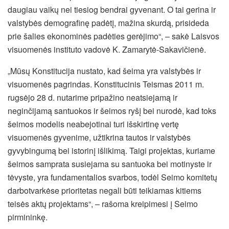
daugiau vaikų nei tiesiog bendrai gyvenant. O tai gerina ir
valstybės demografinę padėtį, mažina skurdą, prisideda
prie šalies ekonominės padėties gerėjimo“, – sakė Laisvos
visuomenės instituto vadovė K. Zamarytė-Sakavičienė.
„Mūsų Konstitucija nustato, kad šeima yra valstybės ir
visuomenės pagrindas. Konstitucinis Teismas 2011 m.
rugsėjo 28 d. nutarime pripažino neatsiejamą ir
neginčijamą santuokos ir šeimos ryšį bei nurodė, kad toks
šeimos modelis neabejotinai turi išskirtinę vertę
visuomenės gyvenime, užtikrina tautos ir valstybės
gyvybingumą bei istorinį išlikimą. Taigi projektas, kuriame
šeimos samprata susiejama su santuoka bei motinyste ir
tėvyste, yra fundamentalios svarbos, todėl Seimo komitetų
darbotvarkėse prioritetas negali būti teikiamas kitiems
teisės aktų projektams“, – rašoma kreipimesi į Seimo
pirmininkę.