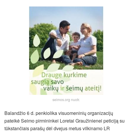
seimos.org nuotr.
Balandžio 6 d. penkiolika visuomeninių organizacijų
pateikė Seimo pirmininkei Loretai Graužinienei peticiją su
tūkstančiais parašų dėl dvejus metus vilkinamo LR