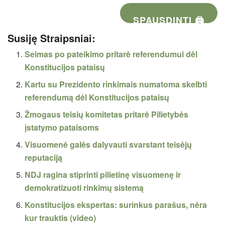
SPAUSDINTI 🖨
Susiję Straipsniai:
Seimas po pateikimo pritarė referendumui dėl
Konstitucijos pataisų
Kartu su Prezidento rinkimais numatoma skelbti
referendumą dėl Konstitucijos pataisų
Žmogaus teisių komitetas pritarė Pilietybės
įstatymo pataisoms
Visuomenė galės dalyvauti svarstant teisėjų
reputaciją
NDJ ragina stiprinti pilietinę visuomenę ir
demokratizuoti rinkimų sistemą
Konstitucijos ekspertas: surinkus parašus, nėra
kur trauktis (video)