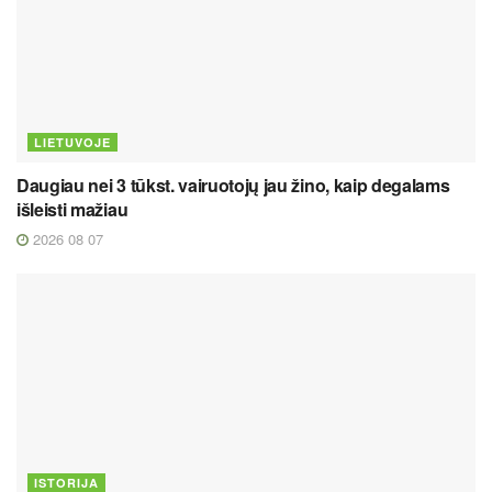
LIETUVOJE
Daugiau nei 3 tūkst. vairuotojų jau žino, kaip degalams
išleisti mažiau
2026 08 07
ISTORIJA