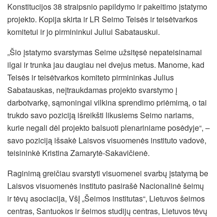
Konstitucijos 38 straipsnio papildymo ir pakeitimo įstatymo
projekto. Kopija skirta ir LR Seimo Teisės ir teisėtvarkos
komitetui ir jo pirmininkui Juliui Sabatauskui.
„Šio įstatymo svarstymas Seime užsitęsė nepateisinamai
ilgai ir trunka jau daugiau nei dvejus metus. Manome, kad
Teisės ir teisėtvarkos komiteto pirmininkas Julius
Sabatauskas, neįtraukdamas projekto svarstymo į
darbotvarkę, sąmoningai vilkina sprendimo priėmimą, o tai
trukdo savo poziciją išreikšti likusiems Seimo nariams,
kurie negali dėl projekto balsuoti plenariniame posėdyje“, –
savo poziciją išsakė Laisvos visuomenės instituto vadovė,
teisininkė Kristina Zamarytė-Sakavičienė.
Raginimą greičiau svarstyti visuomenei svarbų įstatymą be
Laisvos visuomenės instituto pasirašė Nacionalinė šeimų
ir tėvų asociacija, VšĮ „Šeimos institutas“, Lietuvos šeimos
centras, Santuokos ir šeimos studijų centras, Lietuvos tėvų