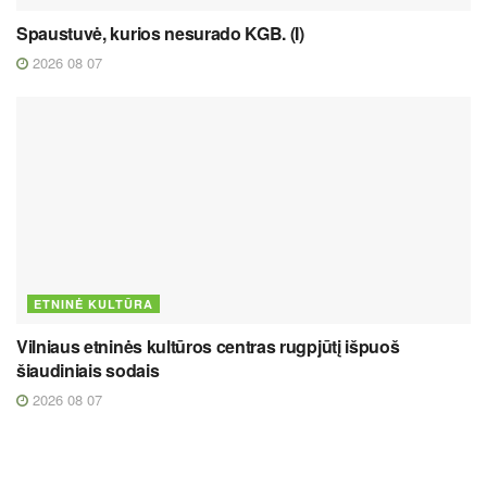
Spaustuvė, kurios nesurado KGB. (I)
2026 08 07
ETNINĖ KULTŪRA
Vilniaus etninės kultūros centras rugpjūtį išpuoš
šiaudiniais sodais
2026 08 07