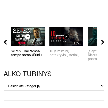
17:50
12:25
Se7en – kai tamsa
10 įsimintinų
„Septynių Ka
tampa meno kūriniu
detektyvinių serialų
Riteris" – kai
paprastumas
ALKO TURINYS
ALKO
TURINYS