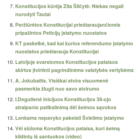
Konstitucijos kūrėja Zita Šličytė: Niekas negali
nurodyti Tautai
Peržiūrėtos Konstitucijai prieštaraujančiomis
pripažintos Peticijų įstatymo nuostatos
KT paskelbė, kad kai kurios referendumo įstatymo
nuostatos prieštarauja Konstitucijai
Latvijoje svarstomos Konstitucijos pataisos
skirtos įtvirtinti pagrindinėms valstybės vertybėms
A. Jokubaitis. Visiškai atvira visuomenė
pasmerkta žlugti nuo savo atvirumo
I.Degutienė inicijuos Konstitucijos 38-ojo
straipsnio patikslinimą dėl šeimos sąvokos
Lenkams nepavyko pakeisti Švietimo įstatymo
Vėl siūloma Konstitucijos pataisa, kuri šeimą
kildintų iš santuokos (video)