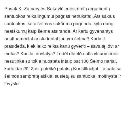
Pasak K. Zamarytės-Sakavičienės, rimtų argumentų
santuokos reikalingumui pagrįsti netrūksta: „Atsisakius
santuokos, kaip šeimos sukūrimo pagrindo, kyla daug
neaiškumų kaip šeima atsiranda. Ar kartu gyvenantys
nepilnamečiai ar studentai jau yra šeima? Kada ji
prasideda, kiek laiko reikia kartu gyventi – savaitę, dvi ar
metus? Kas tai nustatys? Todėl didelė dalis visuomenės
nesutinka su tokia nuostata ir taip pat 106 Seimo nariai,
kurie dar 2013 m. pateikė pataisą Konstitucijai. Ta pataisa
šeimos sampratą aiškiai susietų su santuoka, motinyste ir
tėvyste“.