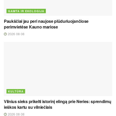
GAMTA IR EKOLOGIJA
Paukščiai jau peri naujose plūduriuojančiose
perimvietėse Kauno mariose
2026 08 08
KULTŪRA
Vilnius sieks prikelti istorinį elingą prie Neries: sprendimų
ieškos kartu su vilniečiais
2026 08 08