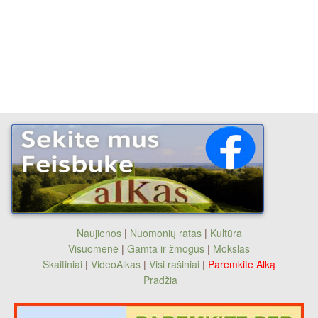
Naujienos
|
Nuomonių ratas
|
Kultūra
Visuomenė
|
Gamta ir žmogus
|
Mokslas
Skaitiniai
|
VideoAlkas
|
Visi rašiniai
|
Paremkite Alką
Pradžia