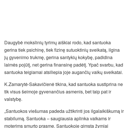
Daugybė mokslinių tyrimų aiškiai rodo, kad santuoka
gerina tiek psichinę, tiek fizinę sutuoktinių sveikatą, ilgina
jų gyvenimo trukmę, gerina santykių kokybę, padidina
laimės pojūtį, net gerina finansinę padėtį. Ypač svarbu, kad
santuoka teigiamai atsiliepia joje augančių vaikų sveikatai.
K.Zamarytė-Sakavičienė tikina, kad santuoka sustiprina ne
tik visus šeimoje gyvenančius asmenis, bet taip pat ir
valstybę.
„Santuokos viešumas padeda užtikrinti jos ilgalaikiškumą ir
stabilumą. Santuoka – saugiausia aplinka vaikams ir
moterims smurto prasme. Santuokoje gimsta žymiai