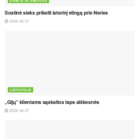
GAMTA IR ŽMOGUS
Sostinė sieks prikelti istorinį elingą prie Neries
2026 08 07
LIETUVOJE
„Gijų“ klientams sąskaitos taps aiškesnės
2026 08 07