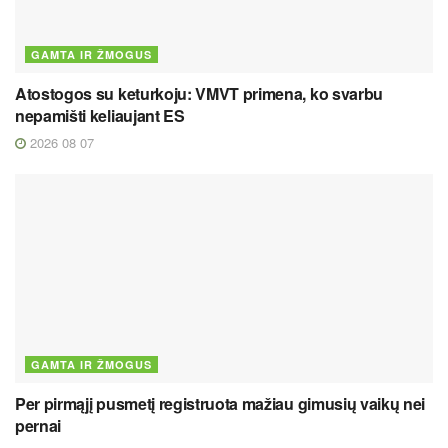
GAMTA IR ŽMOGUS
Atostogos su keturkoju: VMVT primena, ko svarbu
nepamišti keliaujant ES
2026 08 07
GAMTA IR ŽMOGUS
Per pirmąjį pusmetį registruota mažiau gimusių vaikų nei
pernai