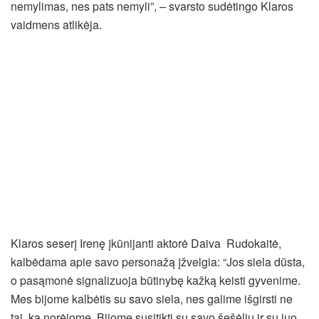
nemylimas, nes pats nemyli”, – svarsto sudėtingo Klaros
vaidmens atlikėja.
Klaros seserį Irenę įkūnijanti aktorė Daiva Rudokaitė,
kalbėdama apie savo personažą įžvelgia: “Jos siela dūsta,
o pasąmonė signalizuoja būtinybę kažką keisti gyvenime.
Mes bijome kalbėtis su savo siela, nes galime išgirsti ne
tai, ką norėjome. Bijome susitikti su savo šešėliu ir su juo