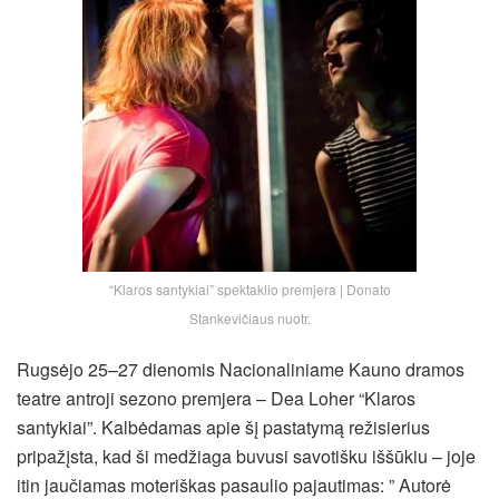
“Klaros santykiai” spektaklio premjera | Donato
Stankevičiaus nuotr.
Rugsėjo 25–27 dienomis Nacionaliniame Kauno dramos
teatre antroji sezono premjera – Dea Loher “Klaros
santykiai”. Kalbėdamas apie šį pastatymą režisierius
pripažįsta, kad ši medžiaga buvusi savotišku iššūkiu – joje
itin jaučiamas moteriškas pasaulio pajautimas: ” Autorė