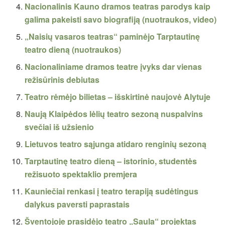
Nacionalinis Kauno dramos teatras parodys kaip
galima pakeisti savo biografiją (nuotraukos, video)
„Naisių vasaros teatras“ paminėjo Tarptautinę
teatro dieną (nuotraukos)
Nacionaliniame dramos teatre įvyks dar vienas
režisūrinis debiutas
Teatro rėmėjo bilietas – išskirtinė naujovė Alytuje
Naują Klaipėdos lėlių teatro sezoną nuspalvins
svečiai iš užsienio
Lietuvos teatro sąjunga atidaro renginių sezoną
Tarptautinę teatro dieną – istorinio, studentės
režisuoto spektaklio premjera
Kauniečiai renkasi į teatro terapiją sudėtingus
dalykus paversti paprastais
Šventojoje prasidėjo teatro „Saula“ projektas