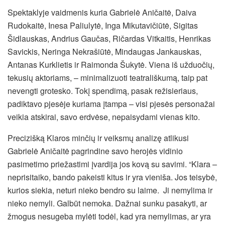
Spektaklyje vaidmenis kuria Gabrielė Aničaitė, Daiva
Rudokaitė, Inesa Paliulytė, Inga Mikutavičiūtė, Sigitas
Šidlauskas, Andrius Gaučas, Ričardas Vitkaitis, Henrikas
Savickis, Neringa Nekrašiūtė, Mindaugas Jankauskas,
Antanas Kurklietis ir Raimonda Šukytė. Viena iš užduočių,
tekusių aktoriams, – minimalizuoti teatrališkumą, taip pat
nevengti grotesko. Tokį spendimą, pasak režisieriaus,
padiktavo pjesėje kuriama įtampa – visi pjesės personažai
veikia atskirai, savo erdvėse, nepaisydami vienas kito.
Precizišką Klaros minčių ir veiksmų analizę atlikusi
Gabrielė Aničaitė pagrindine savo herojės vidinio
pasimetimo priežastimi įvardija jos kovą su savimi. “Klara –
neprisitaiko, bando pakeisti kitus ir yra vieniša. Jos teisybė,
kurios siekia, neturi nieko bendro su laime. Ji nemylima ir
nieko nemyli. Galbūt nemoka. Dažnai sunku pasakyti, ar
žmogus nesugeba mylėti todėl, kad yra nemylimas, ar yra