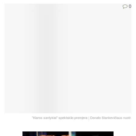
0
"Klaros santykiai" spektaklio premjera | Donato Stankevičiaus nuotr.