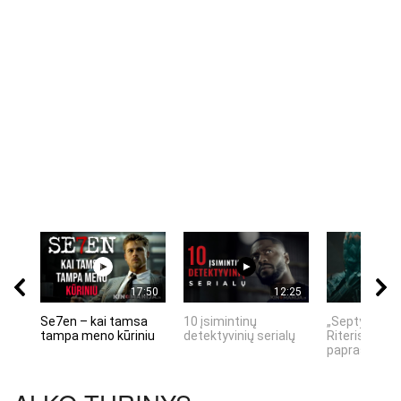
17:50
12:25
Se7en – kai tamsa
10 įsimintinų
„Septynių Ka
tampa meno kūriniu
detektyvinių serialų
Riteris" – kai
paprastumas