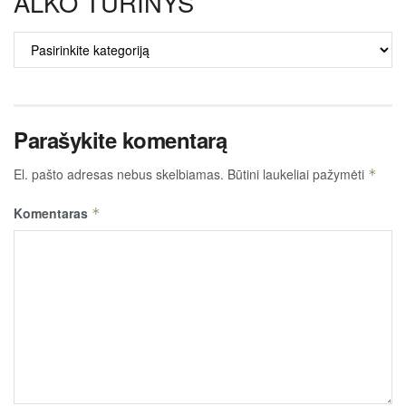
ALKO TURINYS
ALKO
TURINYS
Parašykite komentarą
El. pašto adresas nebus skelbiamas.
Būtini laukeliai pažymėti
*
Komentaras
*