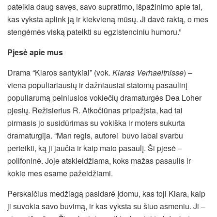
pateikia daug savęs, savo supratimo, išpažinimo apie tai,
kas vyksta aplink ją ir kiekvieną mūsų. Ji davė raktą, o mes
stengėmės viską pateikti su egzistenciniu humoru.”
Pjesė apie mus
Drama “Klaros santykiai” (vok.
Klaras Verhaeltnisse
) –
viena populiariausių ir dažniausiai statomų pasaulinį
populiarumą pelniusios vokiečių dramaturgės Dea Loher
pjesių.
Režisierius R. Atkočiūnas pripažįsta, kad tai
pirmasis jo susidūrimas su vokiška ir moters sukurta
dramaturgija. “Man regis, autorei buvo labai svarbu
perteikti, ką ji jaučia ir kaip mato pasaulį. Ši pjesė –
polifoninė. Joje atskleidžiama, koks mažas pasaulis ir
kokie mes esame pažeidžiami.
Perskaičius medžiagą pasidarė įdomu, kas toji Klara, kaip
ji suvokia savo buvimą, ir kas vyksta su šiuo asmeniu. Ji –