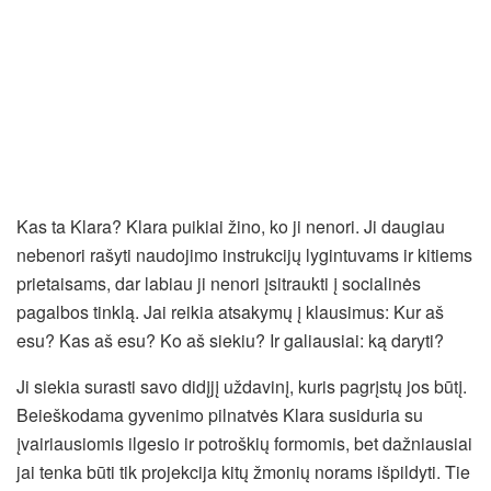
Kas ta Klara? Klara puikiai žino, ko ji nenori. Ji daugiau
nebenori rašyti naudojimo instrukcijų lygintuvams ir kitiems
prietaisams, dar labiau ji nenori įsitraukti į socialinės
pagalbos tinklą. Jai reikia atsakymų į klausimus: Kur aš
esu? Kas aš esu? Ko aš siekiu? Ir galiausiai: ką daryti?
Ji siekia surasti savo didįjį uždavinį, kuris pagrįstų jos būtį.
Beieškodama gyvenimo pilnatvės Klara susiduria su
įvairiausiomis ilgesio ir potroškių formomis, bet dažniausiai
jai tenka būti tik projekcija kitų žmonių norams išpildyti. Tie