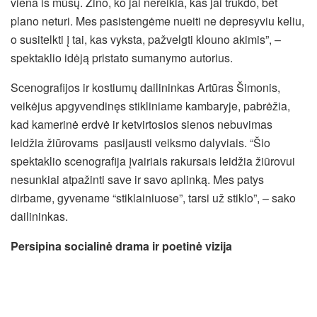
viena iš mūsų. Žino, ko jai nereikia, kas jai trukdo, bet
plano neturi. Mes pasistengėme nueiti ne depresyviu keliu,
o susitelkti į tai, kas vyksta, pažvelgti klouno akimis”, –
spektaklio idėją pristato sumanymo autorius.
Scenografijos ir kostiumų dailininkas Artūras Šimonis,
veikėjus apgyvendinęs stikliniame kambaryje, pabrėžia,
kad kamerinė erdvė ir ketvirtosios sienos nebuvimas
leidžia žiūrovams pasijausti veiksmo dalyviais. “Šio
spektaklio scenografija įvairiais rakursais leidžia žiūrovui
nesunkiai atpažinti save ir savo aplinką. Mes patys
dirbame, gyvename “stiklainiuose”, tarsi už stiklo”, – sako
dailininkas.
Persipina socialinė drama ir poetinė vizija