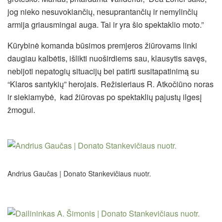
jog nieko nesuvokiančių, nesuprantančių ir nemylinčių
armija griausmingai auga. Tai ir yra šio spektaklio moto.”
Kūrybinė komanda būsimos premjeros žiūrovams linki
daugiau kalbėtis, išlikti nuoširdiems sau, klausytis savęs,
nebijoti nepatogių situacijų bei patirti susitapatinimą su
“Klaros santykių” herojais. Režisieriaus R. Atkočiūno noras
ir siekiamybė, kad žiūrovas po spektaklių pajustų ilgesį
žmogui.
Andrius Gaučas | Donato Stankevičiaus nuotr.