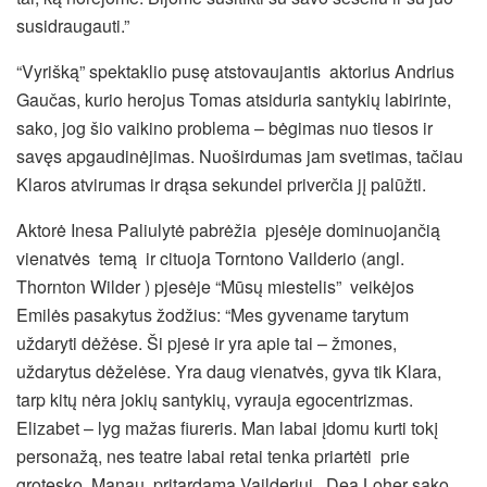
susidraugauti.”
“Vyrišką” spektaklio pusę atstovaujantis aktorius Andrius
Gaučas, kurio herojus Tomas atsiduria santykių labirinte,
sako, jog šio vaikino problema – bėgimas nuo tiesos ir
savęs apgaudinėjimas. Nuoširdumas jam svetimas, tačiau
Klaros atvirumas ir drąsa sekundei priverčia jį palūžti.
Aktorė Inesa Paliulytė pabrėžia pjesėje dominuojančią
vienatvės temą ir cituoja Torntono Vailderio (angl.
Thornton Wilder ) pjesėje “Mūsų miestelis” veikėjos
Emilės pasakytus žodžius: “Mes gyvename tarytum
uždaryti dėžėse. Ši pjesė ir yra apie tai – žmones,
uždarytus dėželėse. Yra daug vienatvės, gyva tik Klara,
tarp kitų nėra jokių santykių, vyrauja egocentrizmas.
Elizabet – lyg mažas fiureris. Man labai įdomu kurti tokį
personažą, nes teatre labai retai tenka priartėti prie
grotesko. Manau, pritardama Vailderiui, Dea Loher sako,