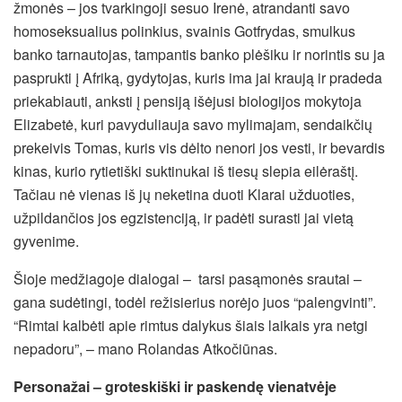
žmonės – jos tvarkingoji sesuo Irenė, atrandanti savo
homoseksualius polinkius, svainis Gotfrydas, smulkus
banko tarnautojas, tampantis banko plėšiku ir norintis su ja
pasprukti į Afriką, gydytojas, kuris ima jai kraują ir pradeda
priekabiauti, anksti į pensiją išėjusi biologijos mokytoja
Elizabetė, kuri pavyduliauja savo mylimajam, sendaikčių
prekeivis Tomas, kuris vis dėlto nenori jos vesti, ir bevardis
kinas, kurio rytietiški suktinukai iš tiesų slepia eilėraštį.
Tačiau nė vienas iš jų neketina duoti Klarai užduoties,
užpildančios jos egzistenciją, ir padėti surasti jai vietą
gyvenime.
Šioje medžiagoje dialogai – tarsi pasąmonės srautai –
gana sudėtingi, todėl režisierius norėjo juos “palengvinti”.
“Rimtai kalbėti apie rimtus dalykus šiais laikais yra netgi
nepadoru”, – mano Rolandas Atkočiūnas.
Personažai – groteskiški ir paskendę vienatvėje