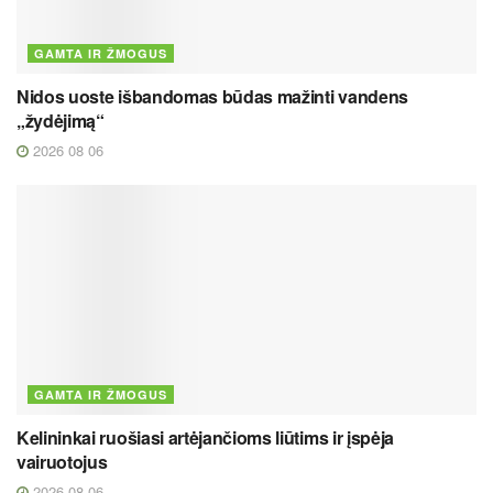
GAMTA IR ŽMOGUS
Nidos uoste išbandomas būdas mažinti vandens
„žydėjimą“
2026 08 06
GAMTA IR ŽMOGUS
Kelininkai ruošiasi artėjančioms liūtims ir įspėja
vairuotojus
2026 08 06