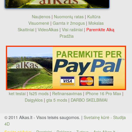
Naujienos
|
Nuomonių ratas
|
Kultūra
Visuomenė
|
Gamta ir žmogus
|
Mokslas
Skaitiniai
|
VideoAlkas
|
Visi rašiniai
|
Paremkite Alką
Pradžia
ket testai
|
fs25 mods
|
Refinansavimas
|
iPhone 16 Pro Max
|
Daigyklos
|
gta 5 mods
|
DARBO SKELBIMAI
© 2011 Alkas.lt - Visos teisės saugomos. |
Svetainę kūrė - Studija
4D
Saulės arkliukai
Renginiai
Reklama
Turinys
Apie Alkas.lt