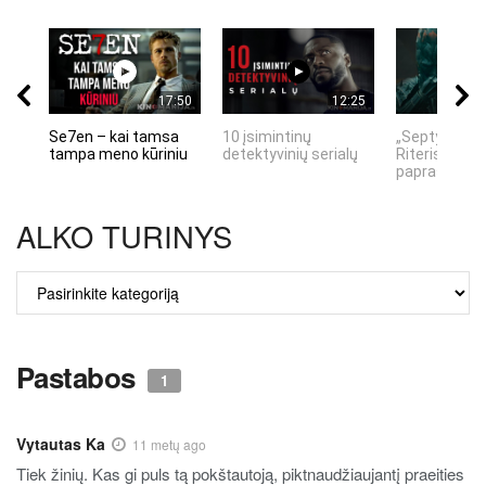
17:50
12:25
Se7en – kai tamsa
10 įsimintinų
„Septynių Ka
tampa meno kūriniu
detektyvinių serialų
Riteris" – kai
paprastumas
ALKO TURINYS
ALKO
TURINYS
Pastabos
1
Vytautas Ka
11 metų ago
Tiek žinių. Kas gi puls tą pokštautoją, piktnaudžiaujantį praeities