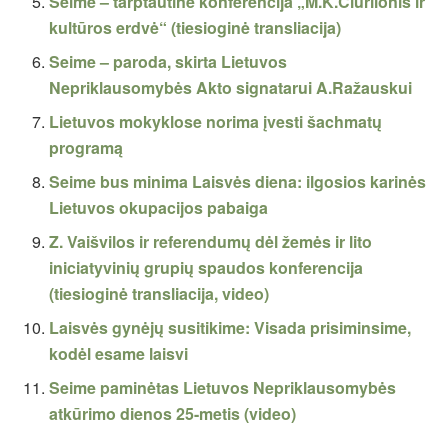
Seime – tarptautinė konferencija „M.K.Čiurlionis ir
kultūros erdvė“ (tiesioginė transliacija)
Seime – paroda, skirta Lietuvos
Nepriklausomybės Akto signatarui A.Ražauskui
Lietuvos mokyklose norima įvesti šachmatų
programą
Seime bus minima Laisvės diena: ilgosios karinės
Lietuvos okupacijos pabaiga
Z. Vaišvilos ir referendumų dėl žemės ir lito
iniciatyvinių grupių spaudos konferencija
(tiesioginė transliacija, video)
Laisvės gynėjų susitikime: Visada prisiminsime,
kodėl esame laisvi
Seime paminėtas Lietuvos Nepriklausomybės
atkūrimo dienos 25-metis (video)