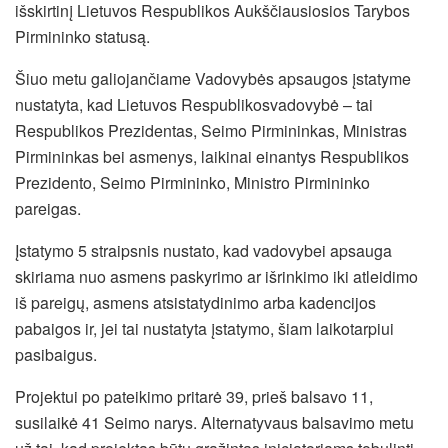
išskirtinį Lietuvos Respublikos Aukščiausiosios Tarybos
Pirmininko statusą.
Šiuo metu galiojančiame Vadovybės apsaugos įstatyme
nustatyta, kad Lietuvos Respublikosvadovybė – tai
Respublikos Prezidentas, Seimo Pirmininkas, Ministras
Pirmininkas bei asmenys, laikinai einantys Respublikos
Prezidento, Seimo Pirmininko, Ministro Pirmininko
pareigas.
Įstatymo 5 straipsnis nustato, kad vadovybei apsauga
skiriama nuo asmens paskyrimo ar išrinkimo iki atleidimo
iš pareigų, asmens atsistatydinimo arba kadencijos
pabaigos ir, jei tai nustatyta įstatymo, šiam laikotarpiui
pasibaigus.
Projektui po pateikimo pritarė 39, prieš balsavo 11,
susilaikė 41 Seimo narys. Alternatyvaus balsavimo metu