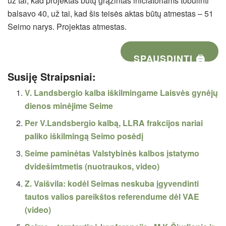
už tai, kad projektas būtų grąžintas iniciatoriams tobulinti
balsavo 40, už tai, kad šis teisės aktas būtų atmestas – 51
Seimo narys. Projektas atmestas.
SPAUSDINTI 🖨
Susiję Straipsniai:
V. Landsbergio kalba iškilmingame Laisvės gynėjų
dienos minėjime Seime
Per V.Landsbergio kalbą, LLRA frakcijos nariai
paliko iškilmingą Seimo posėdį
Seime paminėtas Valstybinės kalbos įstatymo
dvidešimtmetis (nuotraukos, video)
Z. Vaišvila: kodėl Seimas neskuba įgyvendinti
tautos valios pareikštos referendume dėl VAE
(video)