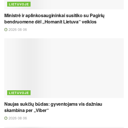
LIETUVOJE
Ministrė ir aplinkosaugininkai susitiko su Pagirių
bendruomene dėl „Homanit Lietuva“ veiklos
2026 08 06
LIETUVOJE
Naujas sukčių būdas: gyventojams vis dažniau
skambina per „Viber“
2026 08 06