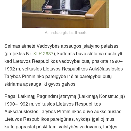
V.Landsbergis. Lrs.lt nuotr.
Seimas atmetė Vadovybės apsaugos įstatymo pataisas
(projektas Nr.
XIIP-2687
), kuriomis buvo siūloma nustatyti,
kad Lietuvos Respublikos vadovybei būtų priskirta 1990–
1992 m. veikusios Lietuvos Respublikos Aukščiausiosios
Tarybos Pirmininko pareigybė ir šiai pareigybei būtų
skiriama apsauga iki gyvos galvos.
Pagal Laikinąjį Pagrindinį Įstatymą (Laikinąją Konstituciją)
1990–1992 m. veikusios Lietuvos Respublikos
Aukščiausiosios Tarybos Pirmininkas buvo aukščiausias
Lietuvos Respublikos pareigūnas,
vykdęs įgaliojimus,
kurie paprastai priskiriami valstybės vadovams, turėjęs