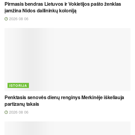
Pirmasis bendras Lietuvos ir Vokietijos pašto ženklas
įamžina Nidos dailininkų koloniją
2026 08 06
ISTORIJA
Penktasis senovės dienų renginys Merkinėje iškeliauja
partizanų takais
2026 08 06