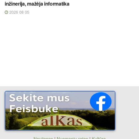
inžinerija, mažėja informatika
2026 08 05
Naujienos
|
Nuomonių ratas
|
Kultūra