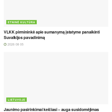
ETNINĖ KULTŪRA
VLKK pirmininkė apie sumanymą įstatyme panaikinti
Suvalkijos pavadinimą
2026 08 05
LIETUVOJE
Jaunimo pasirinkimai keičiasi – auga susidomėjimas