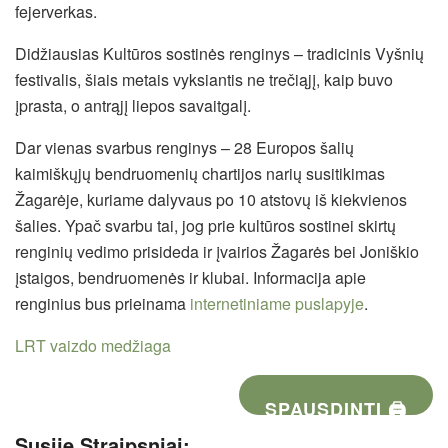
fejerverkas.
Didžiausias Kultūros sostinės renginys – tradicinis Vyšnių
festivalis, šiais metais vyksiantis ne trečiąjį, kaip buvo
įprasta, o antrąjį liepos savaitgalį.
Dar vienas svarbus renginys – 28 Europos šalių
kaimiškųjų bendruomenių chartijos narių susitikimas
Žagarėje, kuriame dalyvaus po 10 atstovų iš kiekvienos
šalies. Ypač svarbu tai, jog prie kultūros sostinei skirtų
renginių vedimo prisideda ir įvairios Žagarės bei Joniškio
įstaigos, bendruomenės ir klubai. Informacija apie
renginius bus prieinama
internetiniame puslapyje
.
LRT vaizdo medžiaga
SPAUSDINTI 🖨
Susiję Straipsniai: