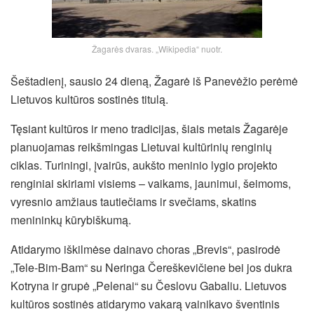
Žagarės dvaras. „Wikipedia“ nuotr.
Šeštadienį, sausio 24 dieną, Žagarė iš Panevėžio perėmė
Lietuvos kultūros sostinės titulą.
Tęsiant kultūros ir meno tradicijas, šiais metais Žagarėje
planuojamas reikšmingas Lietuvai kultūrinių renginių
ciklas. Turiningi, įvairūs, aukšto meninio lygio projekto
renginiai skiriami visiems – vaikams, jaunimui, šeimoms,
vyresnio amžiaus tautiečiams ir svečiams, skatins
menininkų kūrybiškumą.
Atidarymo iškilmėse dainavo choras „Brevis“, pasirodė
„Tele-Bim-Bam“ su Neringa Čereškevičiene bei jos dukra
Kotryna ir grupė „Pelenai“ su Česlovu Gabaliu. Lietuvos
kultūros sostinės atidarymo vakarą vainikavo šventinis