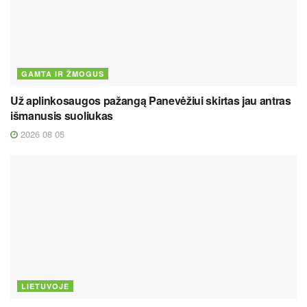
GAMTA IR ŽMOGUS
Už aplinkosaugos pažangą Panevėžiui skirtas jau antras
išmanusis suoliukas
2026 08 05
LIETUVOJE