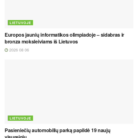
LIETUVOJE
Europos jaunių informatikos olimpiadoje – sidabras ir
bronza moksleiviams iš Lietuvos
2026 08 06
LIETUVOJE
Pasieniečių automobilių parką papildė 19 naujų
visureigių