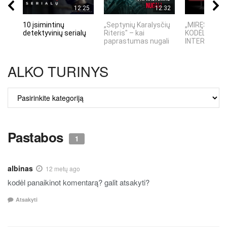
12:25
12:32
10 įsimintinų
„Septynių Karalysčių
„MIRĘS INTE
detektyvinių serialų
Riteris" – kai
KODĖL DIDŽIO
paprastumas nugali
INTERNETO N
ALKO TURINYS
ALKO
TURINYS
Pastabos
1
albinas
12 metų ago
kodėl panaikinot komentarą? galit atsakyti?
Atsakyti