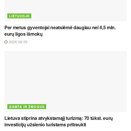
LIETUVOJE
Per metus gyventojai neatsiėmė daugiau nei 4,5 mln.
eurų ligos išmokų
2026 08 05
GAMTA IR ŽMOGUS
Lietuva stiprina atvykstamąjį turizmą: 70 tūkst. eurų
investicijų užsienio turistams pritraukti