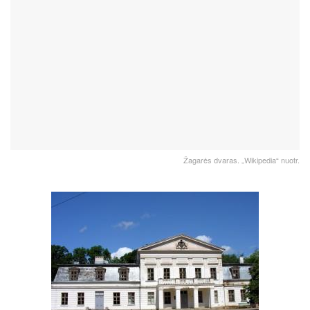
Žagarės dvaras. „Wikipedia“ nuotr.