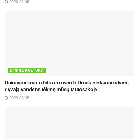
2026 08 05
ETNINĖ KULTŪRA
Dainavos krašto folkloro šventė Druskininkuose atvers
gyvąją vandens tėkmę mūsų tautosakoje
2026 08 05