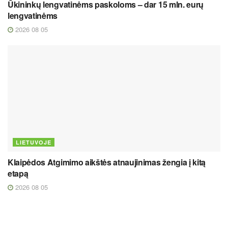
Ūkininkų lengvatinėms paskoloms – dar 15 mln. eurų
lengvatinėms
2026 08 05
LIETUVOJE
Klaipėdos Atgimimo aikštės atnaujinimas žengia į kitą
etapą
2026 08 05