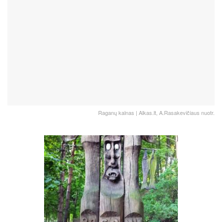
Raganų kalnas | Alkas.lt, A.Rasakevičiaus nuotr.