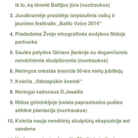
iš to, ką išmetė Baltijos jūra (nuotraukos)
Juodkrantėje prasidėjo tarptautinis vaikų ir
jaunimo festivalis „Baltic Voice 2014“
Pradedama Žvejo etnografinės sodybos Nidoje
pertvarka
Saulės palydos Gintaro įlankoje su degančiomis
nendrinėmis skulptūromis (nuotraukos)
Neringos miestas švenčia 50-ies metų jubiliejų
Kviečia „Stintapūkio šventė“
Neringai vadovaus D.Jasaitis
Nidos girininkijoje įveista paprastosios pušies
sėklinė plantacija (nuotraukos)
Kviečia nauja nendrinių skulptūrų ekspozicija ant
vandens