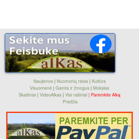
Naujienos
|
Nuomonių ratas
|
Kultūra
Visuomenė
|
Gamta ir žmogus
|
Mokslas
Skaitiniai
|
VideoAlkas
|
Visi rašiniai
|
Paremkite Alką
Pradžia