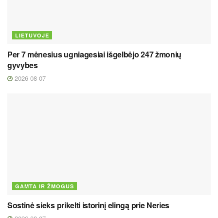
LIETUVOJE
Per 7 mėnesius ugniagesiai išgelbėjo 247 žmonių
gyvybes
2026 08 07
GAMTA IR ŽMOGUS
Sostinė sieks prikelti istorinį elingą prie Neries