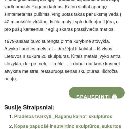
vadinamasis Raganų kalnas. Kalno šlaitai apaugę
šimtametėmis pušimis, vingiuotas takas per ūksmę veda į
42 m aukščio viršūnę. Iš čia matyti spinduliuojanti jūra, o
pro pušų kamienus ir eglių skaras prasišviečia marios.
1979-aisiais buvo surengta pirma kūrybinė stovykla.
Atvyko liaudies meistrai – drožėjai ir kalviai – iš visos
Lietuvos ir sukūrė 25 skulptūras. Kitais metais įvyko antra
stovykla, dar po metų – trečia… Ir dabar dar kone kasmet
atvyksta meistrai, restauruoja senas skulptūras, išdrožia
naujų.
SPAUSDINTI 🖨
Susiję Straipsniai:
Pradėtos tvarkyti „Raganų kalno“ skulptūros
Kopas papuošė ir sutvirtino skulptūros, sukurtos