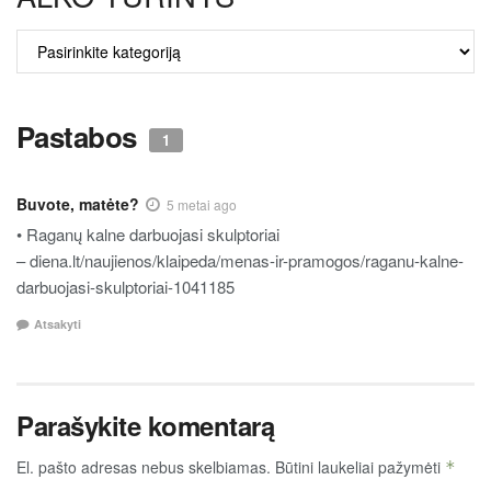
ALKO
TURINYS
Pastabos
1
Buvote, matėte?
5 metai ago
• Raganų kalne darbuojasi skulptoriai
– diena.lt/naujienos/klaipeda/menas-ir-pramogos/raganu-kalne-
darbuojasi-skulptoriai-1041185
Atsakyti
Parašykite komentarą
El. pašto adresas nebus skelbiamas.
Būtini laukeliai pažymėti
*