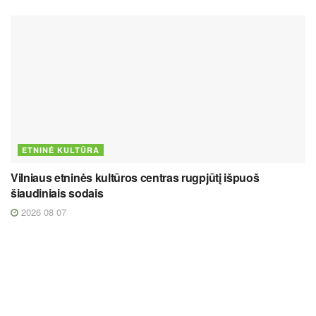
ETNINĖ KULTŪRA
Vilniaus etninės kultūros centras rugpjūtį išpuoš
šiaudiniais sodais
2026 08 07