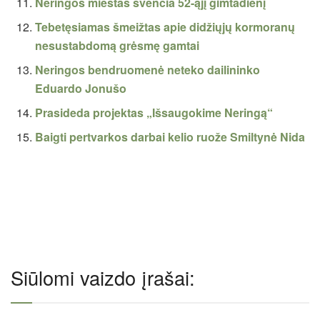
Neringos miestas švenčia 52-ąjį gimtadienį
Tebetęsiamas šmeižtas apie didžiųjų kormoranų
nesustabdomą grėsmę gamtai
Neringos bendruomenė neteko dailininko
Eduardo Jonušo
Prasideda projektas „Išsaugokime Neringą“
Baigti pertvarkos darbai kelio ruože Smiltynė Nida
Siūlomi vaizdo įrašai: