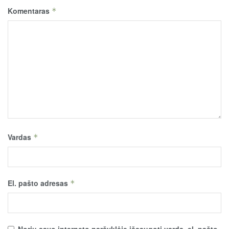
Komentaras
*
Vardas
*
El. pašto adresas
*
Noriu savo interneto naršyklėje išsaugoti vardą, el. pašto