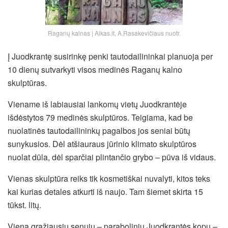
Raganų kalnas | Alkas.lt, A.Rasakevičiaus nuotr.
Į Juodkrantę susirinkę penki tautodailininkai planuoja per
10 dienų sutvarkyti visos medinės Raganų kalno
skulptūras.
Viename iš labiausiai lankomų vietų Juodkrantėje
išdėstytos 79 medinės skulptūros. Teigiama, kad be
nuolatinės tautodailininkų pagalbos jos seniai būtų
sunykusios. Dėl atšiauraus jūrinio klimato skulptūros
nuolat dūla, dėl sparčiai plintančio grybo – pūva iš vidaus.
Vienas skulptūra reiks tik kosmetiškai nuvalyti, kitos teks
kai kurias detales atkurti iš naujo. Tam šiemet skirta 15
tūkst. litų.
Viena gražiausių senųjų – parabolinių Juodkrantės kopų –