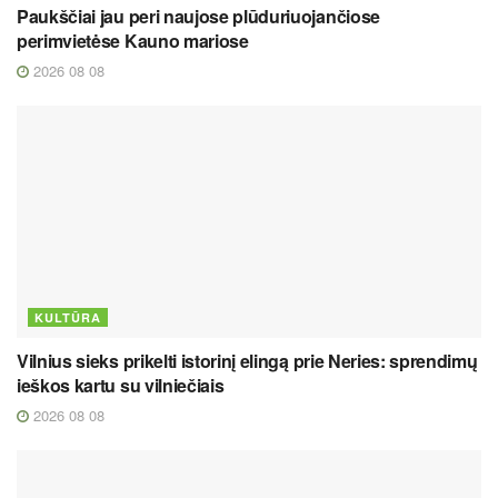
Paukščiai jau peri naujose plūduriuojančiose
perimvietėse Kauno mariose
2026 08 08
KULTŪRA
Vilnius sieks prikelti istorinį elingą prie Neries: sprendimų
ieškos kartu su vilniečiais
2026 08 08