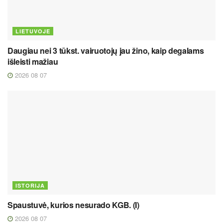
LIETUVOJE
Daugiau nei 3 tūkst. vairuotojų jau žino, kaip degalams
išleisti mažiau
2026 08 07
ISTORIJA
Spaustuvė, kurios nesurado KGB. (I)
2026 08 07