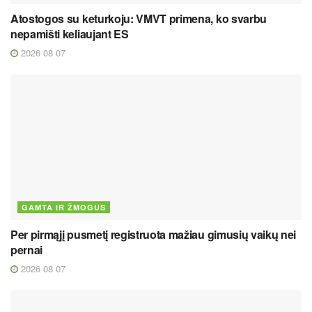
Atostogos su keturkoju: VMVT primena, ko svarbu
nepamišti keliaujant ES
2026 08 07
GAMTA IR ŽMOGUS
Per pirmąjį pusmetį registruota mažiau gimusių vaikų nei
pernai
2026 08 07