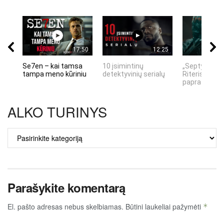
17:50
12:25
Se7en – kai tamsa
10 įsimintinų
„Septynių Ka
tampa meno kūriniu
detektyvinių serialų
Riteris" – kai
paprastumas
ALKO TURINYS
ALKO
TURINYS
Parašykite komentarą
El. pašto adresas nebus skelbiamas.
Būtini laukeliai pažymėti
*