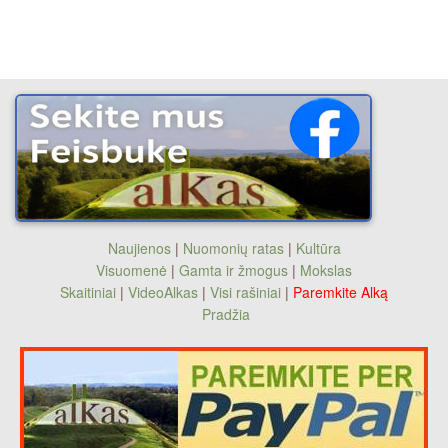
Naujienos
|
Nuomonių ratas
|
Kultūra
Visuomenė
|
Gamta ir žmogus
|
Mokslas
Skaitiniai
|
VideoAlkas
|
Visi rašiniai
|
Paremkite Alką
Pradžia