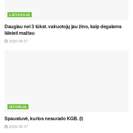
LIETUVOJE
Daugiau nei 3 tūkst. vairuotojų jau žino, kaip degalams
išleisti mažiau
2026 08 07
ISTORIJA
Spaustuvė, kurios nesurado KGB. (I)
2026 08 07