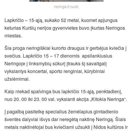
neringa.lt nuotr.
Lapkričio – 15-ąją, sukako 52 metai, kuomet apjungus
keturias Kuršių nerijos gyvenvietes buvo įkurtas Neringos
miestas.
Šia proga neringiškiai kurorto draugus ir gerbėjus kviečia į
svečius. Lapkričio 15 – 17 dienomis apsilankiusius
Neringoje į linksmybių sūkurį įtrauks šį savaitgalį
vyksiantys koncertai, sporto renginiai, kūrybiniai
užsiėmimai.
Kaip niekad spalvinga bus lapkričio 15-ąją, penktadienį,
nuo 20. 00 iki 23. 00 val. vyksianti akcija „Kitokia Neringa“.
Į pagalbą pasitelkę specialius žemėlapius gimtadienio
šventės dalyviai išvys dar neregėtą naktinę Neringą. Šiais
metais naktinėtojai bus kviečiami užsukti į Nidos kultūros ir