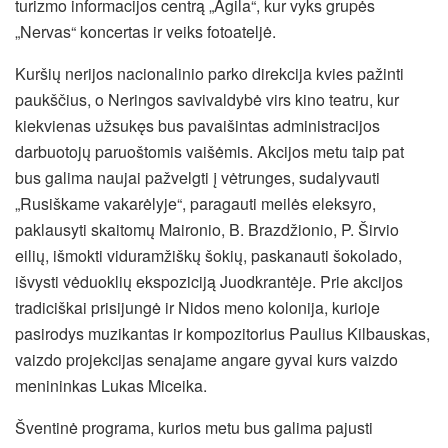
turizmo informacijos centrą „Agila“, kur vyks grupės
„Nervas“ koncertas ir veiks fotoateljė.
Kuršių nerijos nacionalinio parko direkcija kvies pažinti
paukščius, o Neringos savivaldybė virs kino teatru, kur
kiekvienas užsukęs bus pavaišintas administracijos
darbuotojų paruoštomis vaišėmis. Akcijos metu taip pat
bus galima naujai pažvelgti į vėtrunges, sudalyvauti
„Rusiškame vakarėlyje“, paragauti meilės eleksyro,
paklausyti skaitomų Maironio, B. Brazdžionio, P. Širvio
eilių, išmokti viduramžiškų šokių, paskanauti šokolado,
išvysti vėduoklių ekspoziciją Juodkrantėje. Prie akcijos
tradiciškai prisijungė ir Nidos meno kolonija, kurioje
pasirodys muzikantas ir kompozitorius Paulius Kilbauskas,
vaizdo projekcijas senajame angare gyvai kurs vaizdo
menininkas Lukas Miceika.
Šventinė programa, kurios metu bus galima pajusti