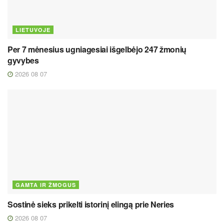
LIETUVOJE
Per 7 mėnesius ugniagesiai išgelbėjo 247 žmonių
gyvybes
2026 08 07
GAMTA IR ŽMOGUS
Sostinė sieks prikelti istorinį elingą prie Neries
2026 08 07