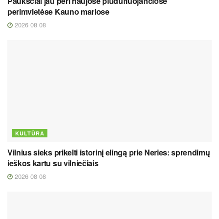
Paukščiai jau peri naujose plūduriuojančiose
perimvietėse Kauno mariose
2026 08 08
KULTŪRA
Vilnius sieks prikelti istorinį elingą prie Neries: sprendimų
ieškos kartu su vilniečiais
2026 08 08