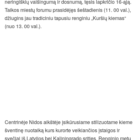
neringiškių vaišingumą ir dosnumą, tęsis lapkričio 16-ąją.
Taikos miestų forumu prasidėjęs šeštadienis (11. 00 val.),
džiugins jau tradiciniu tapusiu renginiu „Kuršių kiemas“
(nuo 13. 00 val.).
Centrinėje Nidos aikštėje įsikūrusiame stilizuotame kieme
šventinę nuotaiką kurs kurorte veikiančios įstaigos ir
svečiai iš Latvijos bei Kaliningrado srities. Renginio metu