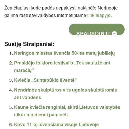
Žemėlapius, kurie padės nepaklysti naktinėje Neringoje
galima rasti savivaldybės internetiniame
tinklalapyje
.
SPAUSDINTI 🖨
Susiję Straipsniai:
Neringos miestas švenčia 50-ies metų jubiliejų
Prasidėjo folkloro festivalis „Tek saulužė ant
maračių”
Kviečia „Stintapūkio šventė“
Nendrinės skulptūros virs ugnies skulptūromis
ant vandens
Kaune kviečia renginiai, skirti Lietuvos valstybės
atkūrimo dienai paminėti
Kovo 11-oji švenčiama visoje Lietuvoje