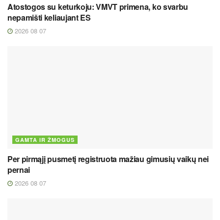
Atostogos su keturkoju: VMVT primena, ko svarbu
nepamišti keliaujant ES
2026 08 07
GAMTA IR ŽMOGUS
Per pirmąjį pusmetį registruota mažiau gimusių vaikų nei
pernai
2026 08 07