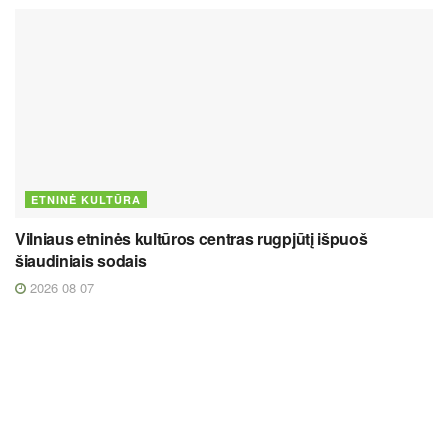
ETNINĖ KULTŪRA
Vilniaus etninės kultūros centras rugpjūtį išpuoš
šiaudiniais sodais
2026 08 07