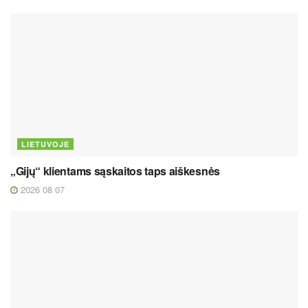
LIETUVOJE
„Gijų“ klientams sąskaitos taps aiškesnės
2026 08 07