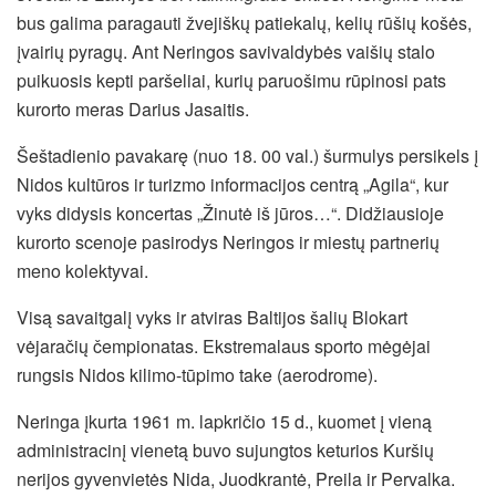
bus galima paragauti žvejiškų patiekalų, kelių rūšių košės,
įvairių pyragų. Ant Neringos savivaldybės vaišių stalo
puikuosis kepti paršeliai, kurių paruošimu rūpinosi pats
kurorto meras Darius Jasaitis.
Šeštadienio pavakarę (nuo 18. 00 val.) šurmulys persikels į
Nidos kultūros ir turizmo informacijos centrą „Agila“, kur
vyks didysis koncertas „Žinutė iš jūros…“. Didžiausioje
kurorto scenoje pasirodys Neringos ir miestų partnerių
meno kolektyvai.
Visą savaitgalį vyks ir atviras Baltijos šalių Blokart
vėjaračių čempionatas. Ekstremalaus sporto mėgėjai
rungsis Nidos kilimo-tūpimo take (aerodrome).
Neringa įkurta 1961 m. lapkričio 15 d., kuomet į vieną
administracinį vienetą buvo sujungtos keturios Kuršių
nerijos gyvenvietės Nida, Juodkrantė, Preila ir Pervalka.