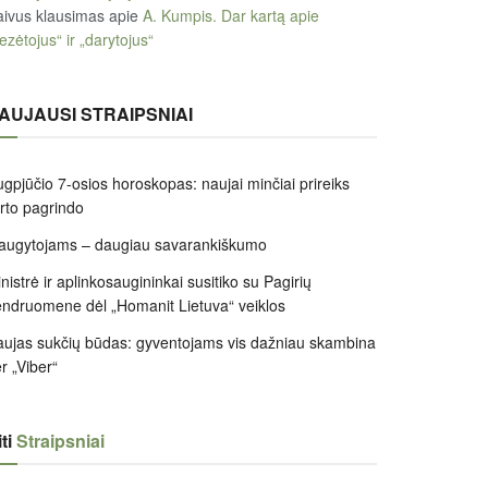
ivus klausimas
apie
A. Kumpis. Dar kartą apie
ezėtojus“ ir „darytojus“
AUJAUSI STRAIPSNIAI
gpjūčio 7-osios horoskopas: naujai minčiai prireiks
irto pagrindo
augytojams – daugiau savarankiškumo
nistrė ir aplinkosaugininkai susitiko su Pagirių
ndruomene dėl „Homanit Lietuva“ veiklos
ujas sukčių būdas: gyventojams vis dažniau skambina
r „Viber“
ti
Straipsniai