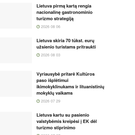
Lietuva pirmą kartą rengia
nacionalinę gastronominio
turizmo strategiją
2026 08 06
Lietuva skiria 70 tūkst. eurų
užsienio turistams pritraukti
2026 08 03
Vyriausybė pritarė Kultūros
paso išplėtimui
ikimokyklinukams ir lituanistinių
mokyklų vaikams
2026 07 29
Lietuva kartu su pasienio
valstybėmis kreipėsi į EK dėl
turizmo stiprinimo