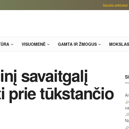
Saulės arkliukai
TŪRA
VISUOMENĖ
GAMTA IR ŽMOGUS
MOKSLA
nį savaitgalį
S
i prie tūkstančio
An
„p
va
„d
Na
„p