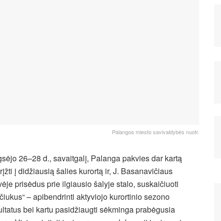
Palangos miesto savivaldybės nuotr.
sėjo 26–28 d., savaitgalį, Palanga pakvies dar kartą
rįžti į didžiausią šalies kurortą ir, J. Basanavičiaus
vėje prisėdus prie ilgiausio šalyje stalo, suskaičiuoti
ščiukus“ – apibendrinti aktyviojo kurortinio sezono
ultatus bei kartu pasidžiaugti sėkminga prabėgusia