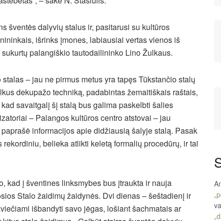
stebėtas“, – sakė N. Stasiulis.
ns šventės dalyvių stalus ir, pasitarusi su kultūros
nininkais, išrinks įmones, labiausiai vertas vienos iš
 sukurtų palangiškio tautodailininko Lino Žulkaus.
 stalas – jau ne pirmus metus yra tapęs Tūkstančio stalų
telkus dekupažo techniką, padabintas žemaitiškais raštais,
kad savaitgalį šį stalą bus galima paskelbti šalies
zatoriai – Palangos kultūros centro atstovai – jau
 paprašė informacijos apie didžiausią šalyje stalą. Pasak
ekordiniu, belieka atlikti keletą formalių procedūrų, ir tai
S
uo, kad į šventines linksmybes bus įtraukta ir nauja
An
„p
osios Stalo žaidimų žaidynės. Dvi dienas – šeštadienį ir
va
kviečiami išbandyti savo jėgas, lošiant šachmatais ar
„d