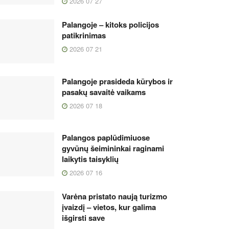
2026 07 27
Palangoje – kitoks policijos
patikrinimas
2026 07 21
Palangoje prasideda kūrybos ir
pasakų savaitė vaikams
2026 07 18
Palangos paplūdimiuose
gyvūnų šeimininkai raginami
laikytis taisyklių
2026 07 16
Varėna pristato naują turizmo
įvaizdį – vietos, kur galima
išgirsti save