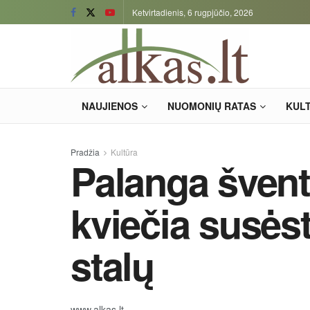
Ketvirtadienis, 6 rugpjūčio, 2026
NAUJIENOS
NUOMONIŲ RATAS
KUL
Pradžia
Kultūra
Palanga šventi
kviečia susėst
stalų
www.alkas.lt