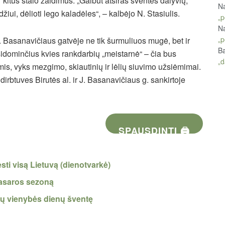
r kitus stalo žaidimus. „Galbūt atsiras šventės dalyvių,
Na
žiui, dėlioti lego kaladėles“, – kalbėjo N. Stasiulis.
„p
Na
„p
J. Basanavičiaus gatvėje ne tik šurmuliuos mugė, bet ir
Ba
idominčius kvies rankdarbių „meistarnė“ – čia bus
„d
s, vyks mezgimo, skiautinių ir lėlių siuvimo užsiėmimai.
dirbtuves Birutės al. ir J. Basanavičiaus g. sankirtoje
SPAUSDINTI 🖨
sti visą Lietuvą (dienotvarkė)
vasaros sezoną
ltų vienybės dienų šventę