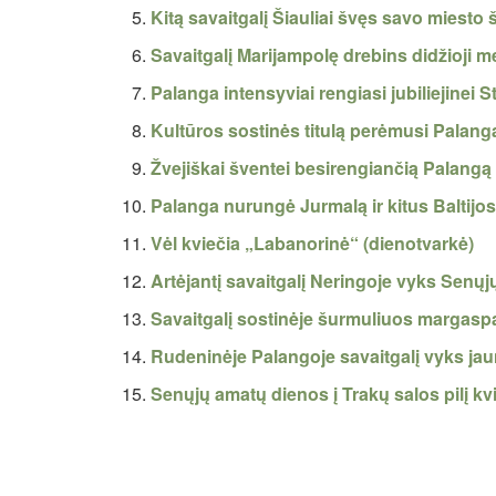
Kitą savaitgalį Šiauliai švęs savo miesto 
Savaitgalį Marijampolę drebins didžioji 
Palanga intensyviai rengiasi jubiliejinei S
Kultūros sostinės titulą perėmusi Palang
Žvejiškai šventei besirengiančią Palangą
Palanga nurungė Jurmalą ir kitus Baltijos
Vėl kviečia „Labanorinė“ (dienotvarkė)
Artėjantį savaitgalį Neringoje vyks Senų
Savaitgalį sostinėje šurmuliuos margasp
Rudeninėje Palangoje savaitgalį vyks ja
Senųjų amatų dienos į Trakų salos pilį kvi