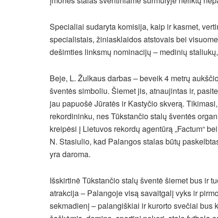
įmonės stalas šventiniame šurmulyje neliktų nepa
Specialiai sudaryta komisija, kaip ir kasmet, verti
specialistais, žiniasklaidos atstovais bei visuome
dešimties linksmų nominacijų – medinių staliukų,
Beje, L. Žulkaus darbas – beveik 4 metrų aukščio
šventės simboliu. Šiemet jis, atnaujintas ir, pasi
jau papuošė Jūratės ir Kastyčio skverą. Tikimasi, 
rekordininku, nes Tūkstančio stalų šventės organi
kreipėsi į Lietuvos rekordų agentūrą „Factum“ bei
N. Stasiulio, kad Palangos stalas būtų paskelbtas r
yra daroma.
Išskirtinė Tūkstančio stalų šventė šiemet bus ir t
atrakcija – Palangoje visą savaitgalį vyks ir pirm
sekmadienį – palangiškiai ir kurorto svečiai bus 