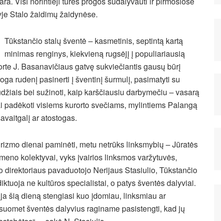
ara. Visi norintieji turės progos sudalyvauti ir pirmosiose
yje Stalo žaidimų žaidynėse.
Tūkstančio stalų šventė – kasmetinis, septintą kartą
minimas renginys, kiekvieną rugsėjį į populiariausią
orte J. Basanavičiaus gatvę sukviečiantis gausų būrį
roga rudenį pasinerti į šventinį šurmulį, pasimatyti su
pūdžiais bei sužinoti, kaip karščiausiu darbymečiu – vasarą
ai padėkoti visiems kurorto svečiams, mylintiems Palangą
savaitgalį ar atostogas.
turizmo dienai paminėti, metu netrūks linksmybių – Jūratės
meno kolektyvai, vyks įvairios linksmos varžytuvės,
direktoriaus pavaduotojo Nerijaus Stasiulio, Tūkstančio
 diktuoja ne kultūros specialistai, o patys šventės dalyviai.
ja šią dieną stengiasi kuo įdomiau, linksmiau ar
 Visuomet šventės dalyvius raginame pasistengti, kad jų