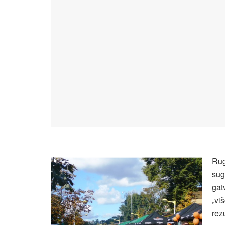
Rug
sug
gat
„vi
rez