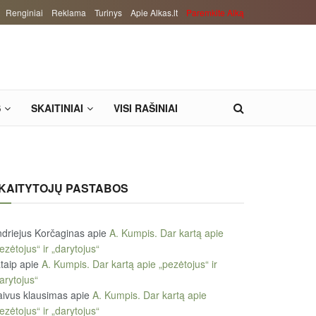
Renginiai
Reklama
Turinys
Apie Alkas.lt
Paremkite Alką
S
SKAITINIAI
VISI RAŠINIAI
KAITYTOJŲ PASTABOS
driejus Korčaginas
apie
A. Kumpis. Dar kartą apie
ezėtojus“ ir „darytojus“
taip
apie
A. Kumpis. Dar kartą apie „pezėtojus“ ir
arytojus“
ivus klausimas
apie
A. Kumpis. Dar kartą apie
ezėtojus“ ir „darytojus“