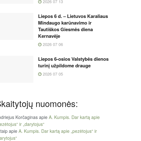
2026 07 13
Liepos 6 d. – Lietuvos Karaliaus
Mindaugo karūnavimo ir
Tautiškos Giesmės diena
Kernavėje
2026 07 06
Liepos 6-osios Valstybės dienos
turinį užpildome drauge
2026 07 05
kaitytojų nuomonės:
driejus Korčaginas
apie
A. Kumpis. Dar kartą apie
ezėtojus“ ir „darytojus“
taip
apie
A. Kumpis. Dar kartą apie „pezėtojus“ ir
arytojus“