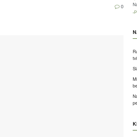
Na
0
„p
N
Ru
tv
Sl
Mi
be
Na
pe
Ki