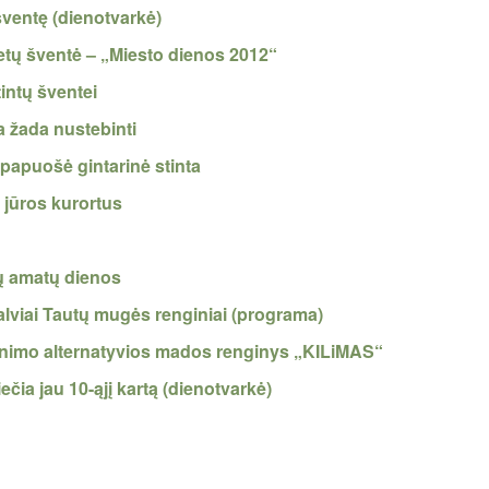
šventę (dienotvarkė)
metų šventė – „Miesto dienos 2012“
tintų šventei
a žada nustebinti
 papuošė gintarinė stinta
 jūros kurortus
jų amatų dienos
alviai Tautų mugės renginiai (programa)
unimo alternatyvios mados renginys „KILiMAS“
ečia jau 10-ąjį kartą (dienotvarkė)