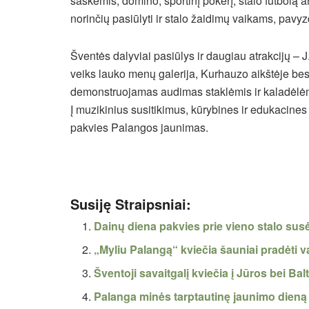
šaškėmis, domino, sportinį pokerį, stalo futbolą a
norinčių pasiūlyti ir stalo žaidimų vaikams, pavyzd
Šventės dalyviai pasiūlys ir daugiau atrakcijų – 
veiks lauko menų galerija, Kurhauzo aikštėje bes
demonstruojamas audimas staklėmis ir kaladėlėmi
Į muzikinius susitikimus, kūrybines ir edukacines 
pakvies Palangos jaunimas.
Susiję Straipsniai:
Dainų diena pakvies prie vieno stalo susė
„Myliu Palangą“ kviečia šauniai pradėti 
Šventoji savaitgalį kviečia į Jūros bei Ba
Palanga minės tarptautinę jaunimo dieną