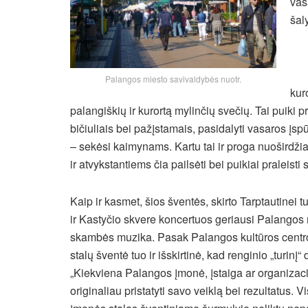
vas
šal
Palangos miesto savivaldybės nuotr.
kur
palangiškių ir kurortą mylinčių svečių.
Tai puiki p
bičiuliais bei pažįstamais, pasidalyti vasaros įs
– sekėsi kaimynams. Kartu tai ir proga nuoširdži
ir atvykstantiems čia pailsėti bei puikiai praleisti 
Kaip ir kasmet, šios šventės, skirto Tarptautinei 
ir Kastyčio skvere koncertuos geriausi Palangos 
skambės muzika. Pasak Palangos kultūros centro 
stalų šventė tuo ir išskirtinė, kad renginio „turinį“
„Kiekviena Palangos įmonė, įstaiga ar organizaci
originaliau pristatyti savo veiklą bei rezultatus.