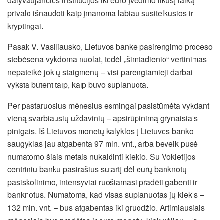
dalyvaujančios institucijos iki euro įvedimo likusį laiką
privalo išnaudoti kaip įmanoma labiau susitelkusios ir
kryptingai.
Pasak V. Vasiliausko, Lietuvos banke pasirengimo proceso
stebėsena vykdoma nuolat, todėl „šimtadienio“ vertinimas
nepateikė jokių staigmenų – visi parengiamieji darbai
vyksta būtent taip, kaip buvo suplanuota.
Per pastaruosius mėnesius esmingai pasistūmėta vykdant
vieną svarbiausių uždavinių – apsirūpinimą grynaisiais
pinigais. Iš Lietuvos monetų kalyklos į Lietuvos banko
saugyklas jau atgabenta 97 mln. vnt., arba beveik pusė
numatomo šiais metais nukaldinti kiekio. Su Vokietijos
centriniu banku pasirašius sutartį dėl eurų banknotų
pasiskolinimo, intensyviai ruošiamasi pradėti gabenti ir
banknotus. Numatoma, kad visas suplanuotas jų kiekis –
132 mln. vnt. – bus atgabentas iki gruodžio. Artimiausiais