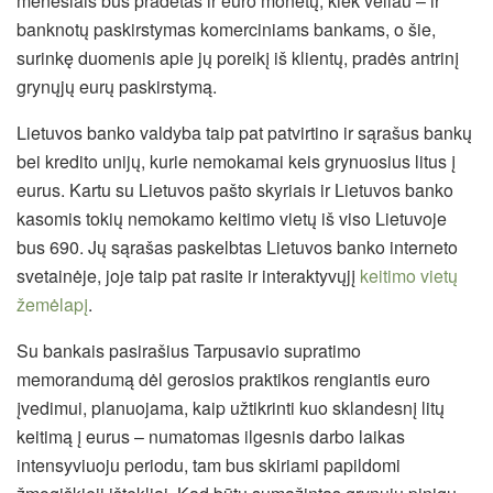
mėnesiais bus pradėtas ir euro monetų, kiek vėliau – ir
banknotų paskirstymas komerciniams bankams, o šie,
surinkę duomenis apie jų poreikį iš klientų, pradės antrinį
grynųjų eurų paskirstymą.
Lietuvos banko valdyba taip pat patvirtino ir sąrašus bankų
bei kredito unijų, kurie nemokamai keis grynuosius litus į
eurus. Kartu su Lietuvos pašto skyriais ir Lietuvos banko
kasomis tokių nemokamo keitimo vietų iš viso Lietuvoje
bus 690. Jų sąrašas paskelbtas Lietuvos banko interneto
svetainėje, joje taip pat rasite ir interaktyvųjį
keitimo vietų
žemėlapį
.
Su bankais pasirašius Tarpusavio supratimo
memorandumą dėl gerosios praktikos rengiantis euro
įvedimui, planuojama, kaip užtikrinti kuo sklandesnį litų
keitimą į eurus – numatomas ilgesnis darbo laikas
intensyviuoju periodu, tam bus skiriami papildomi