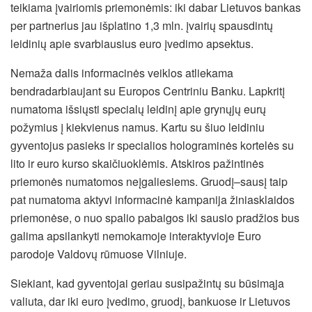
teikiama įvairiomis priemonėmis: iki dabar Lietuvos bankas
per partnerius jau išplatino 1,3 mln. įvairių spausdintų
leidinių apie svarbiausius euro įvedimo apsektus.
Nemaža dalis informacinės veiklos atliekama
bendradarbiaujant su Europos Centriniu Banku. Lapkritį
numatoma išsiųsti specialų leidinį apie grynųjų eurų
požymius į kiekvienus namus. Kartu su šiuo leidiniu
gyventojus pasieks ir specialios holograminės kortelės su
lito ir euro kurso skaičiuoklėmis. Atskiros pažintinės
priemonės numatomos neįgaliesiems. Gruodį–sausį taip
pat numatoma aktyvi informacinė kampanija žiniasklaidos
priemonėse, o nuo spalio pabaigos iki sausio pradžios bus
galima apsilankyti nemokamoje interaktyvioje Euro
parodoje Valdovų rūmuose Vilniuje.
Siekiant, kad gyventojai geriau susipažintų su būsimąja
valiuta, dar iki euro įvedimo, gruodį, bankuose ir Lietuvos