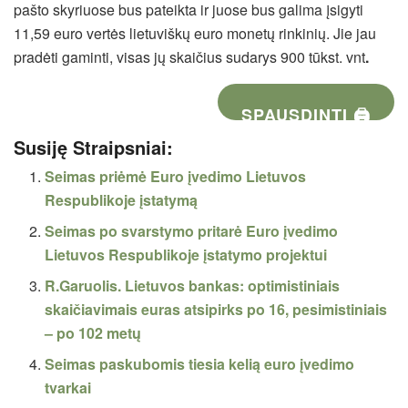
pašto skyriuose bus pateikta ir juose bus galima įsigyti
11,59 euro vertės lietuviškų euro monetų rinkinių. Jie jau
pradėti gaminti, visas jų skaičius sudarys 900 tūkst. vnt
.
SPAUSDINTI 🖨
Susiję Straipsniai:
Seimas priėmė Euro įvedimo Lietuvos
Respublikoje įstatymą
Seimas po svarstymo pritarė Euro įvedimo
Lietuvos Respublikoje įstatymo projektui
R.Garuolis. Lietuvos bankas: optimistiniais
skaičiavimais euras atsipirks po 16, pesimistiniais
– po 102 metų
Seimas paskubomis tiesia kelią euro įvedimo
tvarkai