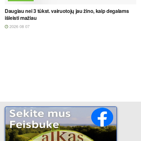
Daugiau nei 3 tūkst. vairuotojų jau žino, kaip degalams
išleisti mažiau
2026 08 07