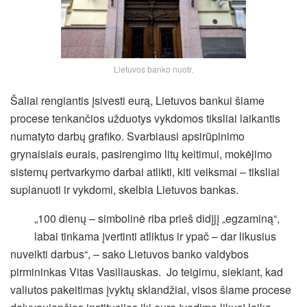
Lietuvos banko nuotr.
Šaliai rengiantis įsivesti eurą, Lietuvos bankui šiame
procese tenkančios užduotys vykdomos tiksliai laikantis
numatyto darbų grafiko. Svarbiausi apsirūpinimo
grynaisiais eurais, pasirengimo litų keitimui, mokėjimo
sistemų pertvarkymo darbai atlikti, kiti veiksmai – tiksliai
suplanuoti ir vykdomi, skelbia Lietuvos bankas.
„100 dienų – simbolinė riba prieš didįjį „egzaminą“,
labai tinkama įvertinti atliktus ir ypač – dar likusius
nuveikti darbus“, – sako Lietuvos banko valdybos
pirmininkas Vitas Vasiliauskas.
Jo teigimu, siekiant, kad
valiutos pakeitimas įvyktų sklandžiai, visos šiame procese