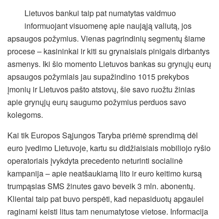
Lietuvos bankui taip pat numatytas vaidmuo
informuojant visuomenę apie naująją valiutą, jos
apsaugos požymius. Vienas pagrindinių segmentų šiame
procese – kasininkai ir kiti su grynaisiais pinigais dirbantys
asmenys. Iki šio momento Lietuvos bankas su grynųjų eurų
apsaugos požymiais jau supažindino 1015 prekybos
įmonių ir Lietuvos pašto atstovų, šie savo ruožtu žinias
apie grynųjų eurų saugumo požymius perduos savo
kolegoms.
Kai tik Europos Sąjungos Taryba priėmė sprendimą dėl
euro įvedimo Lietuvoje, kartu su didžiaisiais mobiliojo ryšio
operatoriais įvykdyta precedento neturinti socialinė
kampanija – apie neatšaukiamą lito ir euro keitimo kursą
trumpąsias SMS žinutes gavo beveik 3 mln. abonentų.
Klientai taip pat buvo perspėti, kad nepasiduotų apgaulei
raginami keisti litus tam nenumatytose vietose. Informacija