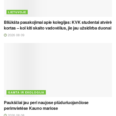
LIETUVOJE
Bliūkšta pasakojimai apie kolegijas: KVK studentai atvėrė
kortas – kol kiti skaito vadovėlius, jie jau užsidirba duonai
2026 08 09
GAMTA IR EKOLOGIJA
Paukščiai jau peri naujose plūduriuojančiose
perimvietėse Kauno mariose
2026 08 08