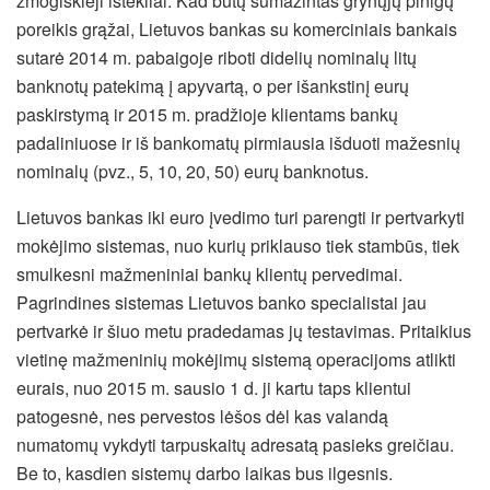
žmogiškieji ištekliai. Kad būtų sumažintas grynųjų pinigų
poreikis grąžai, Lietuvos bankas su komerciniais bankais
sutarė 2014 m. pabaigoje riboti didelių nominalų litų
banknotų patekimą į apyvartą, o per išankstinį eurų
paskirstymą ir 2015 m. pradžioje klientams bankų
padaliniuose ir iš bankomatų pirmiausia išduoti mažesnių
nominalų (pvz., 5, 10, 20, 50) eurų banknotus.
Lietuvos bankas iki euro įvedimo turi parengti ir pertvarkyti
mokėjimo sistemas, nuo kurių priklauso tiek stambūs, tiek
smulkesni mažmeniniai bankų klientų pervedimai.
Pagrindines sistemas Lietuvos banko specialistai jau
pertvarkė ir šiuo metu pradedamas jų testavimas. Pritaikius
vietinę mažmeninių mokėjimų sistemą operacijoms atlikti
eurais, nuo 2015 m. sausio 1 d. ji kartu taps klientui
patogesnė, nes pervestos lėšos dėl kas valandą
numatomų vykdyti tarpuskaitų adresatą pasieks greičiau.
Be to, kasdien sistemų darbo laikas bus ilgesnis.