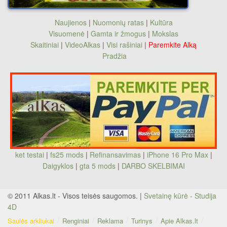
Naujienos
|
Nuomonių ratas
|
Kultūra
Visuomenė
|
Gamta ir žmogus
|
Mokslas
Skaitiniai
|
VideoAlkas
|
Visi rašiniai
|
Paremkite Alką
Pradžia
ket testai
|
fs25 mods
|
Refinansavimas
|
iPhone 16 Pro Max
|
Daigyklos
|
gta 5 mods
|
DARBO SKELBIMAI
© 2011 Alkas.lt - Visos teisės saugomos. |
Svetainę kūrė - Studija
4D
Saulės arkliukai
Renginiai
Reklama
Turinys
Apie Alkas.lt