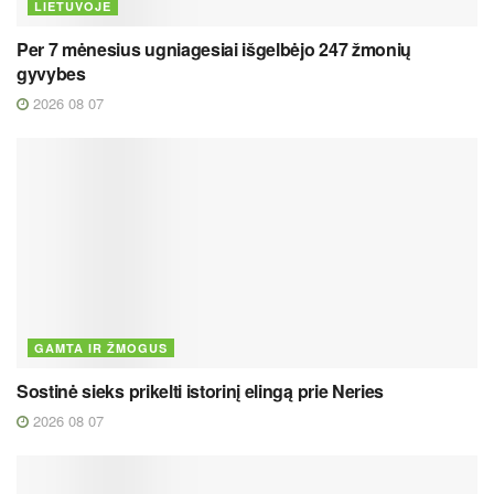
LIETUVOJE
Per 7 mėnesius ugniagesiai išgelbėjo 247 žmonių
gyvybes
2026 08 07
GAMTA IR ŽMOGUS
Sostinė sieks prikelti istorinį elingą prie Neries
2026 08 07