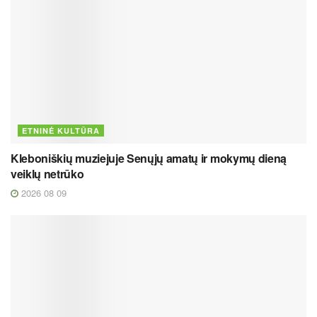
ETNINĖ KULTŪRA
Kleboniškių muziejuje Senųjų amatų ir mokymų dieną
veiklų netrūko
2026 08 09