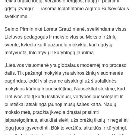
reikia drąsių idėjų, veržlios energijos, naujų ir patirtimi
grįstų įžvalgų“, – rašoma išplatintame Algirdo Butkevičiaus
sveikinime.
Seimo Pirmininkė Loreta Graužinienė, sveikindama visus
Lietuvos pedagogus ir moksleivius su Mokslo ir žinių
švente, kviečia kurti pažangią mokyklą, kuri ugdytų
motyvuotą, iniciatyvų ir kūrybingą jaunimą.
„Lietuvos visuomenė yra globalaus modernėjimo proceso
dalis. Tik pažangi mokykla yra atviros žinių visuomenės
pagrindas, todėl visi esame atsakingi už šiuolaikinės
mokyklos kūrimą ir puoselėjimą. Nuosekliai siekime, kad
Lietuvos ateitį kurtų išsilavinusi, vertybes puoselėjanti ir
pilietiškai atsakinga jaunoji mūsų šalies karta. Naujų
mokslo metų pradžia įkvepia drąsiai prisiimti
įsipareigojimus, atkakliai siekti užsibrėžtų tikslų ir negailėti
jėgų juos įgyvendinti. Būkite veržlūs, atkaklūs ir kūrybingi.