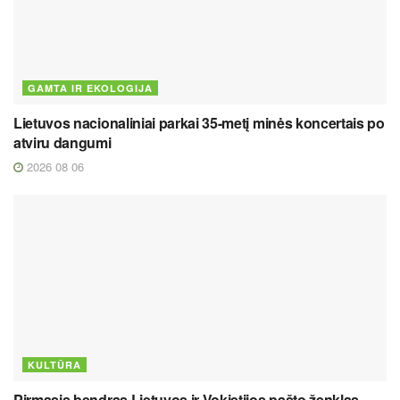
GAMTA IR EKOLOGIJA
Lietuvos nacionaliniai parkai 35-metį minės koncertais po
atviru dangumi
2026 08 06
KULTŪRA
Pirmasis bendras Lietuvos ir Vokietijos pašto ženklas