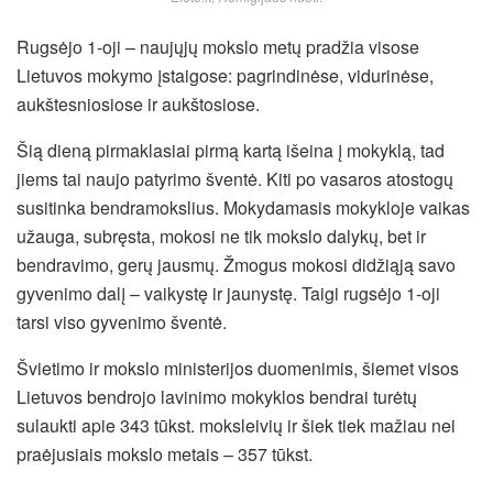
Rugsėjo 1-oji – naujųjų mokslo metų pradžia visose
Lietuvos mokymo įstaigose: pagrindinėse, vidurinėse,
aukštesniosiose ir aukštosiose.
Šią dieną pirmaklasiai pirmą kartą išeina į mokyklą, tad
jiems tai naujo patyrimo šventė. Kiti po vasaros atostogų
susitinka bendramokslius. Mokydamasis mokykloje vaikas
užauga, subręsta, mokosi ne tik mokslo dalykų, bet ir
bendravimo, gerų jausmų.
Žmogus mokosi didžiąją savo
gyvenimo dalį – vaikystę ir jaunystę. Taigi rugsėjo 1-oji
tarsi viso gyvenimo šventė.
Švietimo ir mokslo ministerijos duomenimis, šiemet visos
Lietuvos bendrojo lavinimo mokyklos bendrai turėtų
sulaukti apie 343 tūkst. moksleivių ir šiek tiek mažiau nei
praėjusiais mokslo metais – 357 tūkst.