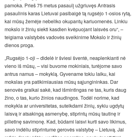
pamoka. Prieš 75 metus pasaulį užgriuvęs Antrasis
pasaulinis karas Lietuvai pasibaigė tą rugsėjo 1-osios rytą,
kai mūsų žemėje nebeliko okupantų kariuomenės. Linkiu
mokslo ir žinių siekti kasdien kvėpuojant laisvės oru“, –
teigiama valstybės vadovės sveikinime Mokslo ir žinių
dienos proga.
„Rugsėjo 1-oji – didelė ir šviesi šventė, neaplenkianti nė
vieno iš mūsų, – visi buvome mokiniais, turėjome savo
antrus namus – mokyklą. Gyvename tokiu laiku, kai
mokslas yra patikimiausias mūsų sąjungininkas. Dar
senovės graikai sakė, kad išmintingas ne tas, kuris daug
žino, o tas, kurio žinios naudingos. Todėl norime, kad
mokykla ar universitetas, suteikdami žinių, sykiu ugdytų
laisvą ir atsakingą asmenybę, stiprintų mūsų tautinę ir
pilietinę savimonę. Kad, būdami laisvi kurti savo likimus,
savo indėliu stiprintume gerovės valstybę – Lietuvą. Jai