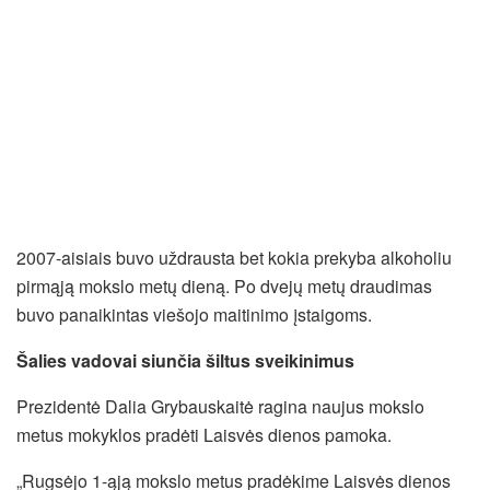
2007-aisiais buvo uždrausta bet kokia prekyba alkoholiu
pirmąją mokslo metų dieną. Po dvejų metų draudimas
buvo panaikintas viešojo maitinimo įstaigoms.
Šalies vadovai siunčia šiltus sveikinimus
Prezidentė Dalia Grybauskaitė ragina naujus mokslo
metus mokyklos pradėti Laisvės dienos pamoka.
„Rugsėjo 1-ąją mokslo metus pradėkime Laisvės dienos