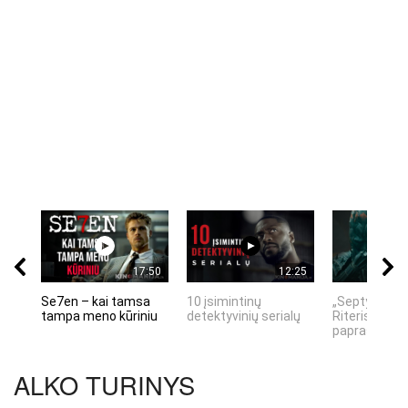
17:50
12:25
Se7en – kai tamsa
10 įsimintinų
„Septynių Ka
tampa meno kūriniu
detektyvinių serialų
Riteris" – kai
paprastumas
ALKO TURINYS