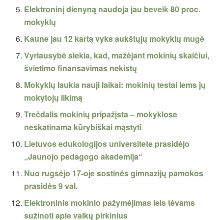
Elektroninį dienyną naudoja jau beveik 80 proc.
mokyklų
Kaune jau 12 kartą vyks aukštųjų mokyklų mugė
Vyriausybė siekia, kad, mažėjant mokinių skaičiui,
švietimo finansavimas nekistų
Mokyklų laukia nauji laikai: mokinių testai lems jų
mokytojų likimą
Trečdalis mokinių pripažįsta – mokyklose
neskatinama kūrybiškai mąstyti
Lietuvos edukologijos universitete prasidėjo
„Jaunojo pedagogo akademija“
Nuo rugsėjo 17-oje sostinės gimnazijų pamokos
prasidės 9 val.
Elektroninis mokinio pažymėjimas leis tėvams
sužinoti apie vaikų pirkinius