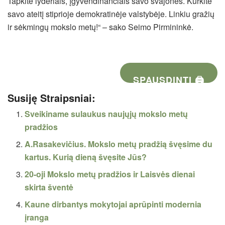
Tapkite lyderiais, įgyvendinančiais savo svajones. Kurkite
savo ateitį stiprioje demokratinėje valstybėje. Linkiu gražių
ir sėkmingų mokslo metų!“ – sako Seimo Pirmininkė.
SPAUSDINTI 🖨
Susiję Straipsniai:
Sveikiname sulaukus naujųjų mokslo metų
pradžios
A.Rasakevičius. Mokslo metų pradžią švęsime du
kartus. Kurią dieną švęsite Jūs?
20-oji Mokslo metų pradžios ir Laisvės dienai
skirta šventė
Kaune dirbantys mokytojai aprūpinti modernia
įranga