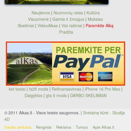
Naujienos
|
Nuomonių ratas
|
Kultūra
Visuomenė
|
Gamta ir žmogus
|
Mokslas
Skaitiniai
|
VideoAlkas
|
Visi rašiniai
|
Paremkite Alką
Pradžia
ket testai
|
fs25 mods
|
Refinansavimas
|
iPhone 16 Pro Max
|
Daigyklos
|
gta 5 mods
|
DARBO SKELBIMAI
© 2011 Alkas.lt - Visos teisės saugomos. |
Svetainę kūrė - Studija
4D
Saulės arkliukai
Renginiai
Reklama
Turinys
Apie Alkas.lt