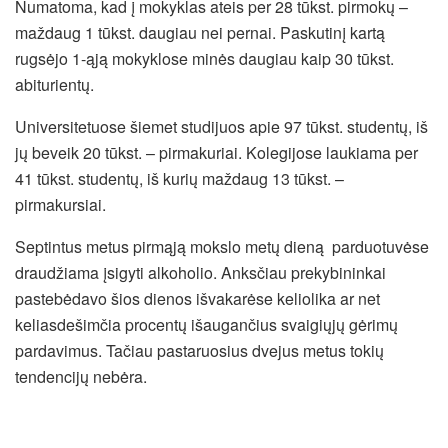
Numatoma, kad į mokyklas ateis per 28 tūkst. pirmokų –
maždaug 1 tūkst. daugiau nei pernai. Paskutinį kartą
rugsėjo 1-ąją mokyklose minės daugiau kaip 30 tūkst.
abiturientų.
Universitetuose šiemet studijuos apie 97 tūkst. studentų, iš
jų beveik 20 tūkst. – pirmakuriai. Kolegijose laukiama per
41 tūkst. studentų, iš kurių maždaug 13 tūkst. –
pirmakursiai.
Septintus metus pirmąją mokslo metų dieną parduotuvėse
draudžiama įsigyti alkoholio. Anksčiau prekybininkai
pastebėdavo šios dienos išvakarėse keliolika ar net
keliasdešimčia procentų išaugančius svaigiųjų gėrimų
pardavimus. Tačiau pastaruosius dvejus metus tokių
tendencijų nebėra.