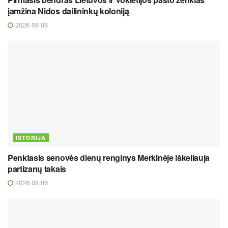
įamžina Nidos dailininkų koloniją
2026 08 06
ISTORIJA
Penktasis senovės dienų renginys Merkinėje iškeliauja
partizanų takais
2026 08 06