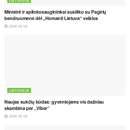
LIETUVOJE
Ministrė ir aplinkosaugininkai susitiko su Pagirių
bendruomene dėl „Homanit Lietuva“ veiklos
2026 08 06
LIETUVOJE
Naujas sukčių būdas: gyventojams vis dažniau
skambina per „Viber“
2026 08 06