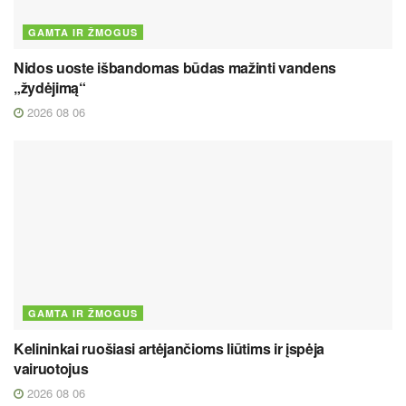
GAMTA IR ŽMOGUS
Nidos uoste išbandomas būdas mažinti vandens
„žydėjimą“
2026 08 06
GAMTA IR ŽMOGUS
Kelininkai ruošiasi artėjančioms liūtims ir įspėja
vairuotojus
2026 08 06