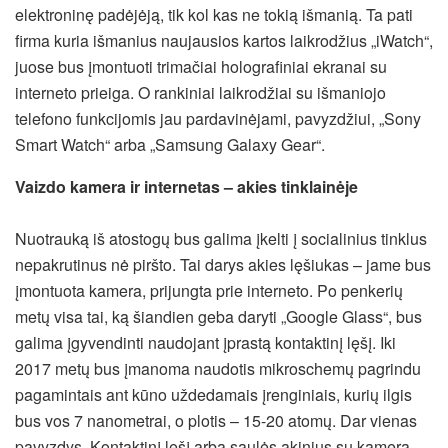
elektroninę padėjėją, tik kol kas ne tokią išmanią. Ta pati
firma kuria išmanius naujausios kartos laikrodžius „iWatch“,
juose bus įmontuoti trimačiai holografiniai ekranai su
interneto prieiga. O rankiniai laikrodžiai su išmaniojo
telefono funkcijomis jau pardavinėjami, pavyzdžiui, „Sony
Smart Watch“ arba „Samsung Galaxy Gear“.
Vaizdo kamera ir internetas – akies tinklainėje
Nuotrauką iš atostogų bus galima įkelti į socialinius tinklus
nepakrutinus nė piršto. Tai darys akies lęšiukas – jame bus
įmontuota kamera, prijungta prie interneto. Po penkerių
metų visa tai, ką šiandien geba daryti „Google Glass“, bus
galima įgyvendinti naudojant įprastą kontaktinį lęšį. Iki
2017 metų bus įmanoma naudotis mikroschemų pagrindu
pagamintais ant kūno uždedamais įrenginiais, kurių ilgis
bus vos 7 nanometrai, o plotis – 15-20 atomų. Dar vienas
pavyzdys. Kontaktinį lęšį arba saulės akinius su kamera