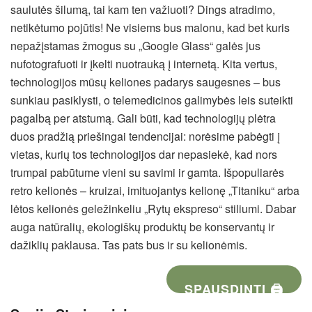
saulutės šilumą, tai kam ten važiuoti? Dings atradimo,
netikėtumo pojūtis! Ne visiems bus malonu, kad bet kuris
nepažįstamas žmogus su „Google Glass“ galės jus
nufotografuoti ir įkelti nuotrauką į internetą. Kita vertus,
technologijos mūsų keliones padarys saugesnes – bus
sunkiau pasiklysti, o telemedicinos galimybės leis suteikti
pagalbą per atstumą. Gali būti, kad technologijų plėtra
duos pradžią priešingai tendencijai: norėsime pabėgti į
vietas, kurių tos technologijos dar nepasiekė, kad nors
trumpai pabūtume vieni su savimi ir gamta. Išpopuliarės
retro kelionės – kruizai, imituojantys kelionę „Titaniku“ arba
lėtos kelionės geležinkeliu „Rytų ekspreso“ stiliumi. Dabar
auga natūralių, ekologiškų produktų be konservantų ir
dažiklių paklausa. Tas pats bus ir su kelionėmis.
SPAUSDINTI 🖨