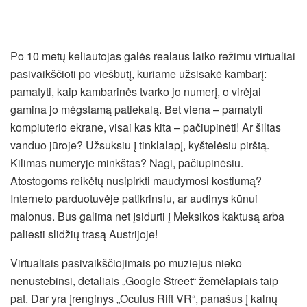
Po 10 metų keliautojas galės realaus laiko režimu virtualiai
pasivaikščioti po viešbutį, kuriame užsisakė kambarį:
pamatyti, kaip kambarinės tvarko jo numerį, o virėjai
gamina jo mėgstamą patiekalą. Bet viena – pamatyti
kompiuterio ekrane, visai kas kita – pačiupinėti! Ar šiltas
vanduo jūroje? Užsuksiu į tinklalapį, kyštelėsiu pirštą.
Kilimas numeryje minkštas? Nagi, pačiupinėsiu.
Atostogoms reikėtų nusipirkti maudymosi kostiumą?
Interneto parduotuvėje patikrinsiu, ar audinys kūnui
malonus. Bus galima net įsidurti į Meksikos kaktusą arba
paliesti slidžių trasą Austrijoje!
Virtualiais pasivaikščiojimais po muziejus nieko
nenustebinsi, detaliais „Google Street“ žemėlapiais taip
pat. Dar yra įrenginys „Oculus Rift VR“, panašus į kalnų