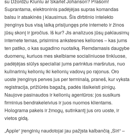
su Džordžu Kluniu ar Skarlet Johanson? Prašom!
Suprantama, elektroninis padėjėjas supras komandas
balsu ir atsakinės į klausimus. Šis dirbtinio intelekto
įrenginys bus visą laiką prisijungęs prie interneto ir žinos
jūsų skonį ir įpročius. Iš kur? Jis analizuos jūsų paklausimų
internete temas, prisimins ankstesnes keliones – kas jums
ten patiko, o kas sugadino nuotaiką. Remdamasis daugybe
duomenų, kuriuos mes skelbiame socialiniuose tinkluose,
padėjėjas siūlys specialiai jums parinktus maršrutus, nuo
kulinarinių kelionių iki kelionių vadovų po rajonus. Oro
uoste įrenginys perves jus per terminalą, praneš, kur vyksta
registracija, prižiūrės bagažą, padės išsikeisti pinigų.
Naujove pasinaudos ir kelionių agentūros: jos susikurs
firminius bendrakeleivius ir juos nuomos klientams.
Holograma pakeis ir žmogų, sutinkantį jus oro uoste, ir
vietos gidą.
„Apple“ įrenginių naudotojai jau pažįsta kalbančią „Siri“ –