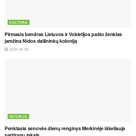
KULTŪRA
Pirmasis bendras Lietuvos ir Vokietijos pašto ženklas
įamžina Nidos dailininkų koloniją
2026 08 06
ISTORIJA
Penktasis senovės dienų renginys Merkinėje iškeliauja
partizanų takais