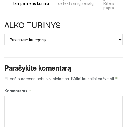
tampa meno kūriniu
detektyvinių serialų
Riteris" – kai
paprastumas
ALKO TURINYS
ALKO
TURINYS
Parašykite komentarą
El. pašto adresas nebus skelbiamas.
Būtini laukeliai pažymėti
*
Komentaras
*