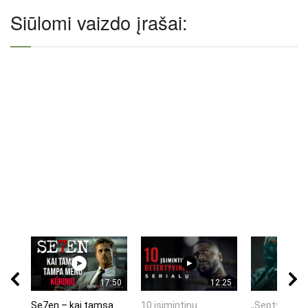
Siūlomi vaizdo įrašai:
17:50
12:25
Se7en – kai tamsa
10 įsimintinų
„Septynių Ka