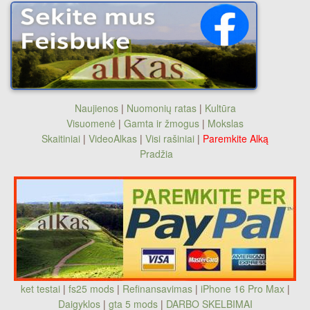
Naujienos
|
Nuomonių ratas
|
Kultūra
Visuomenė
|
Gamta ir žmogus
|
Mokslas
Skaitiniai
|
VideoAlkas
|
Visi rašiniai
|
Paremkite Alką
Pradžia
ket testai
|
fs25 mods
|
Refinansavimas
|
iPhone 16 Pro Max
|
Daigyklos
|
gta 5 mods
|
DARBO SKELBIMAI