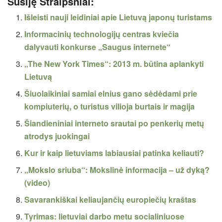
Susiję Straipsniai:
Išleisti nauji leidiniai apie Lietuvą japonų turistams
Informacinių technologijų centras kviečia
dalyvauti konkurse „Saugus internete“
„The New York Times“: 2013 m. būtina aplankyti
Lietuvą
Šiuolaikiniai samiai elnius gano sėdėdami prie
kompiuterių, o turistus vilioja burtais ir magija
Šiandieniniai interneto srautai po penkerių metų
atrodys juokingai
Kur ir kaip lietuviams labiausiai patinka keliauti?
„Mokslo sriuba“: Mokslinė informacija – už dyką?
(video)
Savarankiškai keliaujančių europiečių kraštas
Tyrimas: lietuviai darbo metu socialiniuose