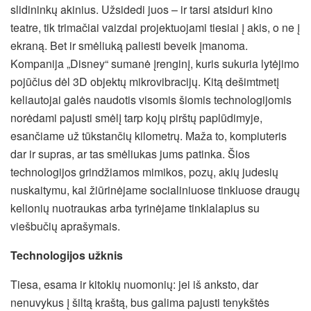
slidininkų akinius. Užsidedi juos – ir tarsi atsiduri kino
teatre, tik trimačiai vaizdai projektuojami tiesiai į akis, o ne į
ekraną. Bet ir smėliuką paliesti beveik įmanoma.
Kompanija „Disney“ sumanė įrenginį, kuris sukuria lytėjimo
pojūčius dėl 3D objektų mikrovibracijų. Kitą dešimtmetį
keliautojai galės naudotis visomis šiomis technologijomis
norėdami pajusti smėlį tarp kojų pirštų paplūdimyje,
esančiame už tūkstančių kilometrų. Maža to, kompiuteris
dar ir supras, ar tas smėliukas jums patinka. Šios
technologijos grindžiamos mimikos, pozų, akių judesių
nuskaitymu, kai žiūrinėjame socialiniuose tinkluose draugų
kelionių nuotraukas arba tyrinėjame tinklalapius su
viešbučių aprašymais.
Technologijos užknis
Tiesa, esama ir kitokių nuomonių: jei iš anksto, dar
nenuvykus į šiltą kraštą, bus galima pajusti tenykštės