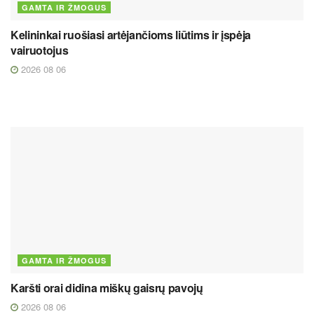
GAMTA IR ŽMOGUS
Kelininkai ruošiasi artėjančioms liūtims ir įspėja
vairuotojus
2026 08 06
GAMTA IR ŽMOGUS
Karšti orai didina miškų gaisrų pavojų
2026 08 06