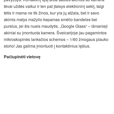
tėvai uždės vaikui ir ten pat įtaisys elektroninį seklį, taigi
tėtis ir mama ne tik žinos, kur yra jų atžala, bet ir savo
akimis matys mažylio kepamas smėlio bandeles bei
purslus, jei šis nueis maudytis. „Google Glass“ – išmanieji
akiniai su įmontuota kamera. Šveicarijoje jau pagamintos
mikroskopinės lanksčios schemos – 1/60 žmogaus plauko
storio! Jas galima įmontuoti į kontaktinius lęšius.
Pačiupinėti vietovę