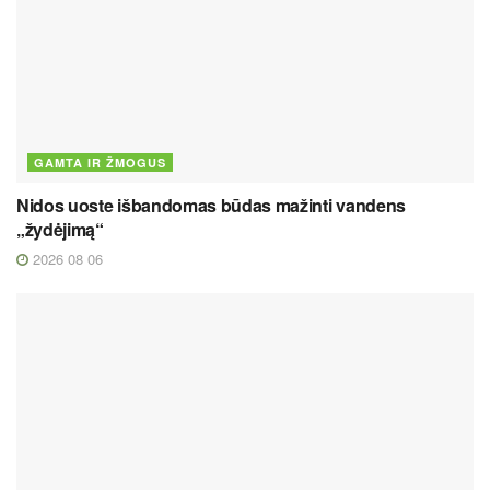
GAMTA IR ŽMOGUS
Nidos uoste išbandomas būdas mažinti vandens
„žydėjimą“
2026 08 06