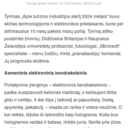
Google glass akiniai | K.Čachovskio, delfi.lt nuotr.
Tyrimas „Apie turizmo industrijos ateitį 2024 metais“ buvo
skirtas technologijoms ir elektronikos prietaisams, kurie per
artimiausius 10 metų pakeis mūsų poilsį. Tyrimą atliko
pusšimtis žmonių: Didžiosios Britanijos ir Naujosios
Zelandijos universitetų profesoriai, futurologai, „Microsoft“
specialistai – vienu žodžiu, rimta „pranašautojų“ komanda.
Jų prognozės stulbina.
Asmeninis elektroninis bendrakeleivis
Portatyvinis įrenginys – elektroninis bendrakeleivis –
padės susiplanuoti kelionės maršrutą, o keliaujant dirbs
gidu ir vertėju. Ir dar tilps į laikrodį ar
papuošalą: žiedą,
apyrankę, pakabutį, – visada po ranka ir vietos neužims. O
kai reikės, iššoks iš laikrodžio kaip holograma. Koks bus
hologramos veidas ir balsas, rinktis jums. Norite prie jūros