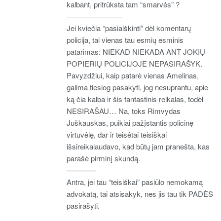
kalbant, pritrūksta tam “smarvės” ?
———————–
Jei kviečia “pasiaiškinti” dėl komentarų
policija, tai vienas tau esmių esminis
patarimas: NIEKAD NIEKADA ANT JOKIŲ
POPIERIŲ POLICIJOJE NEPASIRAŠYK.
Pavyzdžiui, kaip patarė vienas Amelinas,
galima tiesiog pasakyti, jog nesuprantu, apie
ką čia kalba ir šis fantastinis reikalas, todėl
NESIRAŠAU… Na, toks Rimvydas
Juškauskas, puikiai pažįstantis policinę
virtuvėlę, dar ir teisėtai teisiškai
išsireikalaudavo, kad būtų jam pranešta, kas
parašė pirminį skundą.
————
Antra, jei tau “teisiškai” pasiūlo nemokamą
advokatą, tai atsisakyk, nes jis tau tik PADĖS
pasirašyti.