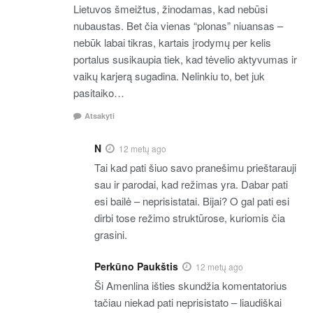
Lietuvos šmeižtus, žinodamas, kad nebūsi
nubaustas. Bet čia vienas “plonas” niuansas –
nebūk labai tikras, kartais įrodymų per kelis
portalus susikaupia tiek, kad tėvelio aktyvumas ir
vaikų karjerą sugadina. Nelinkiu to, bet juk
pasitaiko…
Atsakyti
N
12 metų ago
Tai kad pati šiuo savo pranešimu prieštarauji
sau ir parodai, kad režimas yra. Dabar pati
esi bailė – neprisistatai. Bijai? O gal pati esi
dirbi tose režimo struktūrose, kuriomis čia
grasini.
Perkūno Paukštis
12 metų ago
Ši Amenlina išties skundžia komentatorius
tačiau niekad pati neprisistato – liaudiškai