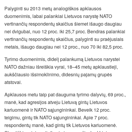
Palyginti su 2013 metų analogiškos apklausos
duomenimis, labai palankiai Lietuvos narystę NATO
vertinančių respondentų skaičius šiemet išaugo daugiau
nei dvigubai, nuo 12 proc. iki 25,7 proc. Bendras palankiai
vertinančių respondentų skaičius, palyginti su praėjusiais
metais, išaugo daugiau nei 12 proc., nuo 70 iki 82,5 proc.
Tyrimo duomenimis, didelį palankumą Lietuvos narystei
NATO dažniau išreiškia vyrai, 18–45 metų apklaustieji,
aukščiausio išsimoklinimo, didesnių pajamų grupės
atstovai.
Apklausos metu taip pat dauguma tyrimo dalyvių, 69 proc.,
manė, kad agresijos atveju Lietuvą gintų Lietuvos
kariuomenė ir NATO sąjungininkai. Beveik 12 proc.
teigimu, gintų tik NATO sąjungininkai. Apie 7 proc.
respondentų manė, kad gintų tik Lietuvos kariuomenė.