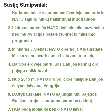
Susiję Straipsniai:
Kariuomenės ir visuomenės šventėje pasirodė ir
NATO sąjungininkų naikintuvai (nuotraukos)
Lietuvos narystės NATO dešimtmetis pažymėtas
bėgimu Aviacijos bazėje (10-mečio minėjimo
programa)
Ministras J.Olekas: NATO operacija Afganistane
išlieka vienu svarbiausių Lietuvos prioritetų
Baltijos erdvėje patruliuos Danijos karinių oro
pajėgų naikintuvai
Nuo 2015 m. NATO oro policijos misijoje Baltijos
šalyse dalyvaus Vengrija
D.Grybauskaitė: NATO sąjungininkų pajėgos
Baltijos jūroje – saugumo garantas (video)
Į Klaipėdą atplaukė penki NATO laivai