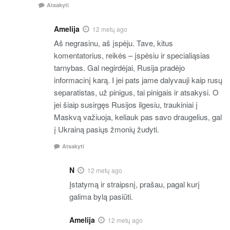
Atsakyti
Amelija
12 metų ago
Aš negrasinu, aš įspėju. Tave, kitus
komentatorius, reikės – įspėsiu ir specialiąsias
tarnybas. Gal negirdėjai, Rusija pradėjo
informacinį karą. I jei pats jame dalyvauji kaip rusų
separatistas, už pinigus, tai pinigais ir atsakysi. O
jei šiaip susirgęs Rusijos ilgesiu, traukiniai į
Maskvą važiuoja, keliauk pas savo draugelius, gal
į Ukrainą pasiųs žmonių žudyti.
Atsakyti
N
12 metų ago
Įstatymą ir straipsnį, prašau, pagal kurį
galima bylą pasiūti.
Amelija
12 metų ago