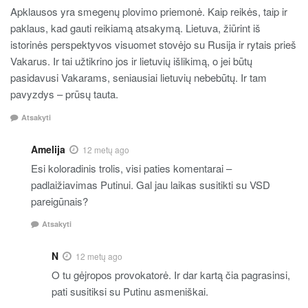
Apklausos yra smegenų plovimo priemonė. Kaip reikės, taip ir
paklaus, kad gauti reikiamą atsakymą. Lietuva, žiūrint iš
istorinės perspektyvos visuomet stovėjo su Rusija ir rytais prieš
Vakarus. Ir tai užtikrino jos ir lietuvių išlikimą, o jei būtų
pasidavusi Vakarams, seniausiai lietuvių nebebūtų. Ir tam
pavyzdys – prūsų tauta.
Atsakyti
Amelija
12 metų ago
Esi koloradinis trolis, visi paties komentarai –
padlaižiavimas Putinui. Gal jau laikas susitikti su VSD
pareigūnais?
Atsakyti
N
12 metų ago
O tu gėjropos provokatorė. Ir dar kartą čia pagrasinsi,
pati susitiksi su Putinu asmeniškai.