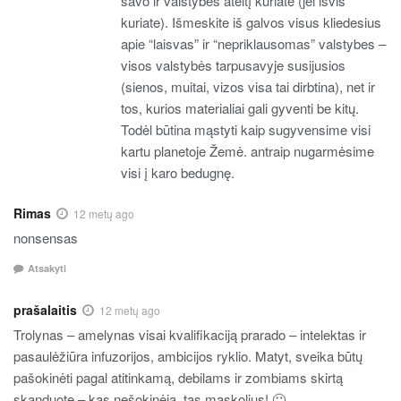
savo ir valstybės ateitį kuriate (jei išvis
kuriate). Išmeskite iš galvos visus kliedesius
apie “laisvas” ir “nepriklausomas” valstybes –
visos valstybės tarpusavyje susijusios
(sienos, muitai, vizos visa tai dirbtina), net ir
tos, kurios materialiai gali gyventi be kitų.
Todėl būtina mąstyti kaip sugyvensime visi
kartu planetoje Žemė. antraip nugarmėsime
visi į karo bedugnę.
Rimas
12 metų ago
nonsensas
Atsakyti
prašalaitis
12 metų ago
Trolynas – amelynas visai kvalifikaciją prarado – intelektas ir
pasaulėžiūra infuzorijos, ambicijos ryklio. Matyt, sveika būtų
pašokinėti pagal atitinkamą, debilams ir zombiams skirtą
skanduotę – kas nešokinėja, tas maskolius! 🙂