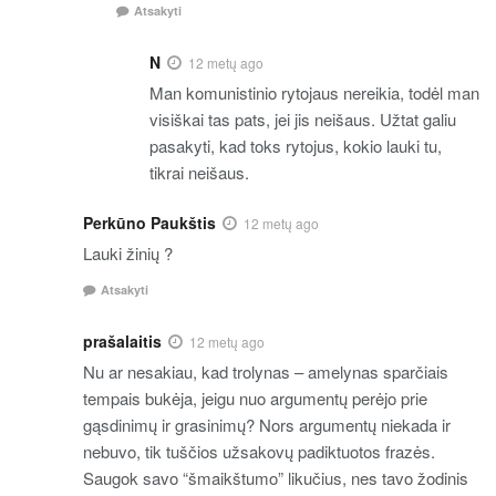
Atsakyti
N
12 metų ago
Man komunistinio rytojaus nereikia, todėl man
visiškai tas pats, jei jis neišaus. Užtat galiu
pasakyti, kad toks rytojus, kokio lauki tu,
tikrai neišaus.
Perkūno Paukštis
12 metų ago
Lauki žinių ?
Atsakyti
prašalaitis
12 metų ago
Nu ar nesakiau, kad trolynas – amelynas sparčiais
tempais bukėja, jeigu nuo argumentų perėjo prie
gąsdinimų ir grasinimų? Nors argumentų niekada ir
nebuvo, tik tuščios užsakovų padiktuotos frazės.
Saugok savo “šmaikštumo” likučius, nes tavo žodinis