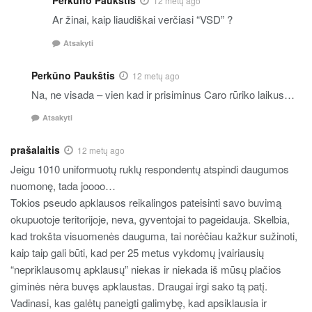
Perkūno Paukštis
12 metų ago
Ar žinai, kaip liaudiškai verčiasi “VSD” ?
Atsakyti
Perkūno Paukštis
12 metų ago
Na, ne visada – vien kad ir prisiminus Caro rūriko laikus…
Atsakyti
prašalaitis
12 metų ago
Jeigu 1010 uniformuotų ruklų respondentų atspindi daugumos
nuomonę, tada joooo…
Tokios pseudo apklausos reikalingos pateisinti savo buvimą
okupuotoje teritorijoje, neva, gyventojai to pageidauja. Skelbia,
kad trokšta visuomenės dauguma, tai norėčiau kažkur sužinoti,
kaip taip gali būti, kad per 25 metus vykdomų įvairiausių
“nepriklausomų apklausų” niekas ir niekada iš mūsų plačios
giminės nėra buvęs apklaustas. Draugai irgi sako tą patį.
Vadinasi, kas galėtų paneigti galimybę, kad apsiklausia ir