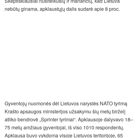
Skeptiškiausiai nusiteikusių ir manančių, kad Lietuva
nebūtų ginama, apklaustųjų dalis sudarė apie 8 proc.
Gyventojų nuomonės dėl Lietuvos narystės NATO tyrimą
Krašto apsaugos ministerijos užsakymu šių metų birželį
atliko bendrovė „Sprinter tyrimai“. Apklausoje dalyvavo 18–
75 metų amžiaus gyventojai, iš viso 1010 respondentų.
Apklausa buvo vykdoma visoje Lietuvos teritorijoje, 65