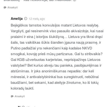
Atsakyti
Amelija
12 metų ago
Bejėgiškos tamstos konvulsijos matant Lietuvos realybę.
Vargšyti, gal nesinervink viso pasaulio akivaizdoje, kai rusai
pralaimi ir eina į istorijos šiukšlyną… Lietuva yra tikrai drąsi
šalis, tas vaikiškas šūkis šiandien įgauna naują prasmę, ir
Putino padlaižiai yra nekenčiami kaip kadaise NKVD
smogikai, kovoję prieš mūsų partizanus. Gal tu stribvaikis?
Gal KGB užverbuotas karjeristas, neprisipažinęs Lietuvos
valstybei? Bet kuriuo atveju tau panieka, pasibjaurėjimas ir
atstūmimas. Ir joks anonimiškumas nepadės: dar keli
mėnesiai, ir antivalstybininkai bus suregistruoti, nebūtinai
baudžiami, bet sekami, kad ateityje žinotume, ko iš tokių
koloradų laukti.
Atsakyti