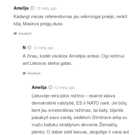
Amelija
12 metų ago
Kadangi vienas referendumas jau sėkmingai praėjo, renkit
kitą. Maskva pinigų duos.
Atsakyti
N
12 metų ago
A žinau, kodėl visokios Amelijos ardosi. Ogi režimui
ant Lietuvos ateina galas.
Atsakyti
Amelija
12 metų ago
Lietuvoje nėra jokio režimo – esame laisva
demokratinė valstybė, ES ir NATO narė. Jei būtų
bent jau smetoniškas režimas, tai baily, bijantis
pasakyti savo vardą, sėdėtum Dimitrave arba su
mažu kaltuku skaldytum akmenis Žemaičių
plentui. O dabar sėdi laisvas, atsipūtęs ir varai ant