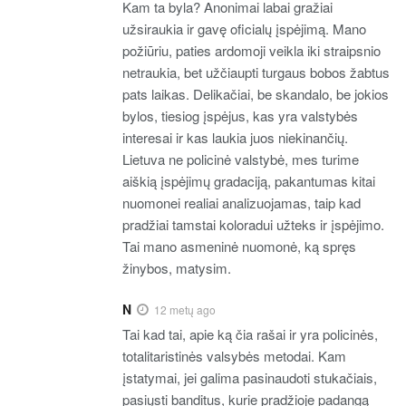
Kam ta byla? Anonimai labai gražiai
užsiraukia ir gavę oficialų įspėjimą. Mano
požiūriu, paties ardomoji veikla iki straipsnio
netraukia, bet užčiaupti turgaus bobos žabtus
pats laikas. Delikačiai, be skandalo, be jokios
bylos, tiesiog įspėjus, kas yra valstybės
interesai ir kas laukia juos niekinančių.
Lietuva ne policinė valstybė, mes turime
aiškią įspėjimų gradaciją, pakantumas kitai
nuomonei realiai analizuojamas, taip kad
pradžiai tamstai koloradui užteks ir įspėjimo.
Tai mano asmeninė nuomonė, ką spręs
žinybos, matysim.
N
12 metų ago
Tai kad tai, apie ką čia rašai ir yra policinės,
totalitaristinės valsybės metodai. Kam
įstatymai, jei galima pasinaudoti stukačiais,
pasiųsti banditus, kurie pradžioje padangą