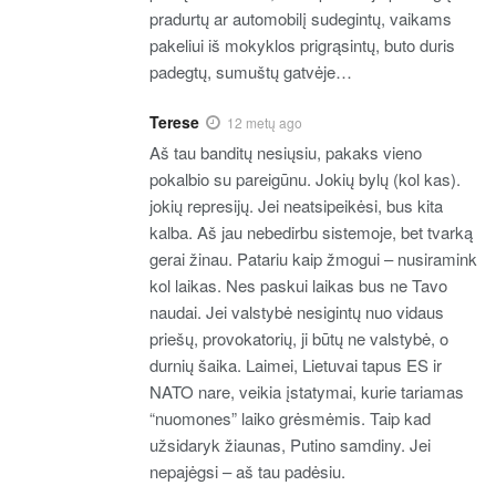
pradurtų ar automobilį sudegintų, vaikams
pakeliui iš mokyklos prigrąsintų, buto duris
padegtų, sumuštų gatvėje…
Terese
12 metų ago
Aš tau banditų nesiųsiu, pakaks vieno
pokalbio su pareigūnu. Jokių bylų (kol kas).
jokių represijų. Jei neatsipeikėsi, bus kita
kalba. Aš jau nebedirbu sistemoje, bet tvarką
gerai žinau. Patariu kaip žmogui – nusiramink
kol laikas. Nes paskui laikas bus ne Tavo
naudai. Jei valstybė nesigintų nuo vidaus
priešų, provokatorių, ji būtų ne valstybė, o
durnių šaika. Laimei, Lietuvai tapus ES ir
NATO nare, veikia įstatymai, kurie tariamas
“nuomones” laiko grėsmėmis. Taip kad
užsidaryk žiaunas, Putino samdiny. Jei
nepajėgsi – aš tau padėsiu.