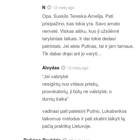
N
12 metų ago
Opa. Suskilo Tereska-Amelija. Pati
prisipažino, kas tokia yra. Savo amato
nemetė. Viskas aišku, kuo ji užsiiėmė
tarybiniais laikais. Ir dar tokie dedasi
patriotais. Jei ateis Putinas, tai ir jam tarnaus.
Tik dabar drąsi ant jo varyti…
Alvydas
12 metų ago
“Jei valstybė
nesigintų nuo vidaus priešų,
provokatorių, ji būtų ne valstybė, o
durnių šaika”
vadinasi pati pateisini Putino, Lukašenkos
taikomus metodus ir pati skatini taikyti tą
pačią praktiką Lietuvoje.