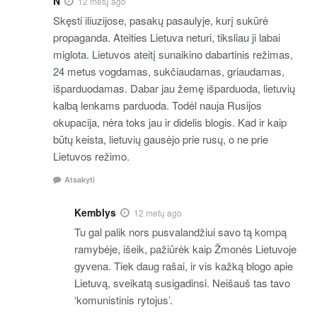
N
12 metų ago
Skęsti iliuzijose, pasakų pasaulyje, kurį sukūrė
propaganda. Ateities Lietuva neturi, tiksliau ji labai
miglota. Lietuvos ateitį sunaikino dabartinis režimas,
24 metus vogdamas, sukčiaudamas, griaudamas,
išparduodamas. Dabar jau žemę išparduoda, lietuvių
kalbą lenkams parduoda. Todėl nauja Rusijos
okupacija, nėra toks jau ir didelis blogis. Kad ir kaip
būtų keista, lietuvių gausėjo prie rusų, o ne prie
Lietuvos režimo.
Atsakyti
Kemblys
12 metų ago
Tu gal palik nors pusvalandžiui savo tą kompą
ramybėje, išeik, pažiūrėk kaip Žmonės Lietuvoje
gyvena. Tiek daug rašai, ir vis kažką blogo apie
Lietuvą, sveikatą susigadinsi. Neišauš tas tavo
‘komunistinis rytojus’.