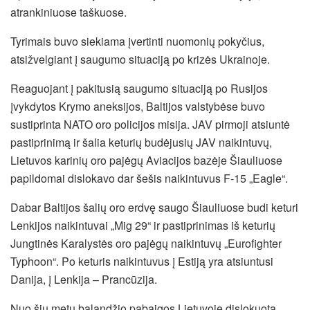
atrankiniuose taškuose.
Tyrimais buvo siekiama įvertinti nuomonių pokyčius,
atsižvelgiant į saugumo situaciją po krizės Ukrainoje.
Reaguojant į pakitusią saugumo situaciją po Rusijos
įvykdytos Krymo aneksijos, Baltijos valstybėse buvo
sustiprinta NATO oro policijos misija. JAV pirmoji atsiuntė
pastiprinimą ir šalia keturių budėjusių JAV naikintuvų,
Lietuvos karinių oro pajėgų Aviacijos bazėje Šiauliuose
papildomai dislokavo dar šešis naikintuvus F-15 „Eagle“.
Dabar Baltijos šalių oro erdvę saugo Šiauliuose budi keturi
Lenkijos naikintuvai „Mig 29“ ir pastiprinimas iš keturių
Jungtinės Karalystės oro pajėgų naikintuvų „Eurofighter
Typhoon“. Po keturis naikintuvus į Estiją yra atsiuntusi
Danija, į Lenkija – Prancūzija.
Nuo šių metų balandžio pabaigos Lietuvoje dislokuota