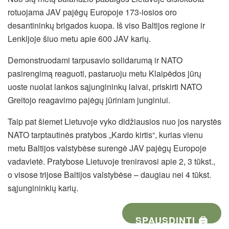
rotuojama JAV pajėgų Europoje 173-iosios oro
desantininkų brigados kuopa. Iš viso Baltijos regione ir
Lenkijoje šiuo metu apie 600 JAV karių.
Demonstruodami tarpusavio solidarumą ir NATO
pasirengimą reaguoti, pastaruoju metu Klaipėdos jūrų
uoste nuolat lankos sąjungininkų laivai, priskirti NATO
Greitojo reagavimo pajėgų jūriniam junginiui.
Taip pat šiemet Lietuvoje vyko didžiausios nuo jos narystės
NATO tarptautinės pratybos „Kardo kirtis“, kurias vienu
metu Baltijos valstybėse surengė JAV pajėgų Europoje
vadavietė. Pratybose Lietuvoje treniravosi apie 2, 3 tūkst.,
o visose trijose Baltijos valstybėse – daugiau nei 4 tūkst.
sąjungininkių karių.
SPAUSDINTI 🖨