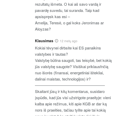
rezultatų išmeta. O kai aš savo vardą ir
pavardę suvedu, tai suranda. Taip kad
apsispręsk kas esi –
Amelija, Teresė, o gal koks Jeronimas ar
Aloyzas?
Klausimas
12 metų ago
Kokiai tėvynei dirbsite kai ES panaikins
valstybes ir tautas?
Valstybę būtina saugoti, tas teisybė, bet kokią
jūs valstybę saugote? Visiškai priklausfnčią
nuo išorės (finansai, energetiniai ištekliai,
dalinai maistas, technologijos) ir?
——————————————————
Skaitant jūsų ir kitų komentarus, susidaro
įspūdis, kad jūs visi užstrigote praeityje: vieni
kalba apie režimus, kiti apie KGB ar dar ką
nors iš praeities, tačiau tylite apie tai kokią