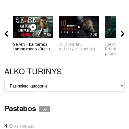
17:50
12:25
Se7en – kai tamsa
10 įsimintinų
„Septynių Ka
tampa meno kūriniu
detektyvinių serialų
Riteris" – kai
paprastumas
ALKO TURINYS
ALKO
TURINYS
Pastabos
36
N
12 metų ago