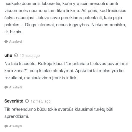
nuskaito duomenis lubose tie, kurie yra suinteresuoti stumti
visuomenės nuomonę tam tikra linkme. Aš prieš, kad trečiosios
šalys naudojasi Lietuva savo poreikiams patenkinti, kaip pigia
pakelės… Dings interesai, nebus ir gynybos. Nieko asmeniško,
tik biznis.
Atsakyti
uhu
12 metų ago
Ne taip klausėte. Reikėjo klaust “ar pritariate Lietuvos pavertimui
karo zona?”, būtų kitokie atsakymai. Apskritai tai melas yra tie
rezultatai, manipulavimo įrankis ir tiek.
Atsakyti
Severiūtė
12 metų ago
Tik referendumo būdu tokie svarbūs klausimai turėtų būti
sprendžiami.
Atsakyti