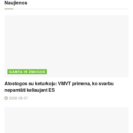
Naujienos
GAMTA IR ŽMOGUS
Atostogos su keturkoju: VMVT primena, ko svarbu
nepamišti keliaujant ES
2026 08 07