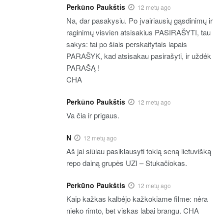
Perkūno Paukštis
12 metų ago
Na, dar pasakysiu. Po įvairiausių gąsdinimų ir
raginimų visvien atsisakius PASIRAŠYTI, tau
sakys: tai po šiais perskaitytais lapais
PARAŠYK, kad atsisakau pasirašyti, ir uždėk
PARAŠĄ !
CHA
Perkūno Paukštis
12 metų ago
Va čia ir prigaus.
N
12 metų ago
Aš jai siūlau pasiklausyti tokią seną lietuvišką
repo dainą grupės UZI – Stukačiokas.
Perkūno Paukštis
12 metų ago
Kaip kažkas kalbėjo kažkokiame filme: nėra
nieko rimto, bet viskas labai brangu. CHA