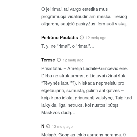
—-
O jei rimai, tai vargo estetika mus
programuoja visaliaudiniam mėšlui. Tiesiog
oligarchų saujelė pasiryžusi formuoti viską.
Perkūno Paukštis
12 metų ago
T. y. ne “rimai”, o “rimtai”…
Terese
12 metų ago
Prisistatau – Amelija Ledaitė-Grincevičienė.
Dirbu ne struktūroms, o Lietuvai (žinai šūkį
“Tėvynės labui”?). Niekada nepraeisiu pro
elgetaujantį, sumuštą, gulintį ant gatvės –
kaip ir pro idiotą, griaunantį valstybę, Taip kad
laikykis, ilgai netruks, kol nustosi pūtęs
Maskvos dūdą…
N
12 metų ago
Melagė. Googlas tokio asmens neranda. 0