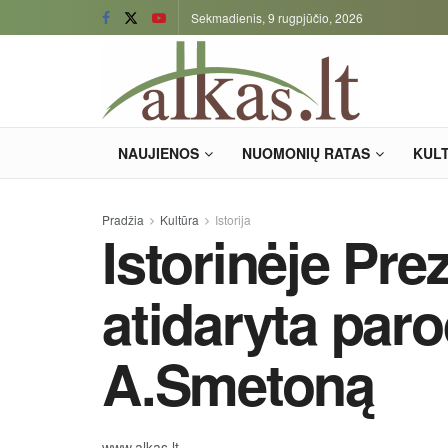
Sekmadienis, 9 rugpjūčio, 2026
NAUJIENOS
NUOMONIŲ RATAS
KUL
Pradžia
Kultūra
Istorija
Istorinėje Pre
atidaryta paro
A.Smetoną
www.alkas.lt