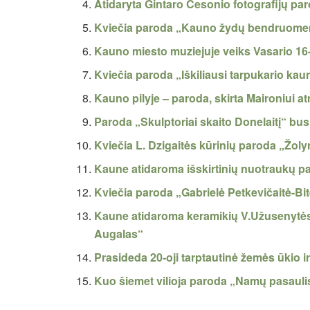
Atidaryta Gintaro Česonio fotografijų par
Kviečia paroda „Kauno žydų bendruomenė
Kauno miesto muziejuje veiks Vasario 16-
Kviečia paroda „Iškiliausi tarpukario kaun
Kauno pilyje – paroda, skirta Maironiui at
Paroda „Skulptoriai skaito Donelaitį“ bu
Kviečia L. Dzigaitės kūrinių paroda „Žoly
Kaune atidaroma išskirtinių nuotraukų p
Kviečia paroda „Gabrielė Petkevičaitė-Bi
Kaune atidaroma keramikių V.Užusenytės 
Augalas“
Prasideda 20-oji tarptautinė žemės ūkio
Kuo šiemet vilioja paroda „Namų pasauli