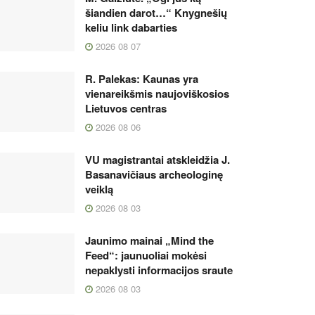
šiandien darot…“ Knygnešių
keliu link dabarties
2026 08 07
R. Palekas: Kaunas yra
vienareikšmis naujoviškosios
Lietuvos centras
2026 08 06
VU magistrantai atskleidžia J.
Basanavičiaus archeologinę
veiklą
2026 08 03
Jaunimo mainai „Mind the
Feed“: jaunuoliai mokėsi
nepaklysti informacijos sraute
2026 08 03