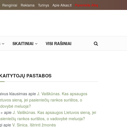
Renginiai
Reklama
Turinys
Apie Alkas.lt
Paremkite Alką
S
SKAITINIAI
VISI RAŠINIAI
KAITYTOJŲ PASTABOS
ivus klausimas
apie
J. Vaiškūnas. Kas apsaugos
etuvos sieną, jei pasieniečių rankos surištos, o
adovybė meluoja?
++
apie
J. Vaiškūnas. Kas apsaugos Lietuvos sieną, jei
sieniečių rankos surištos, o vadovybė meluoja?
gi
apie
V. Sinica. Ištrinti žmonės