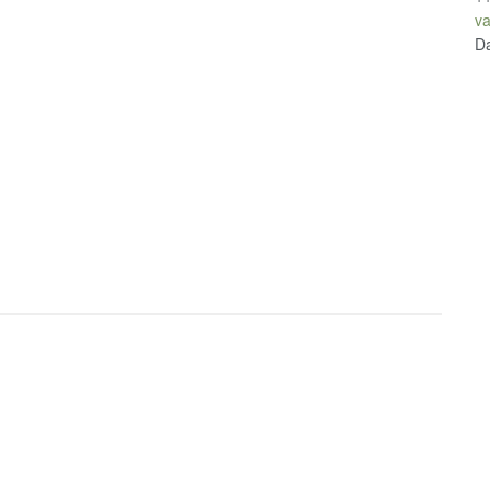
va
Da