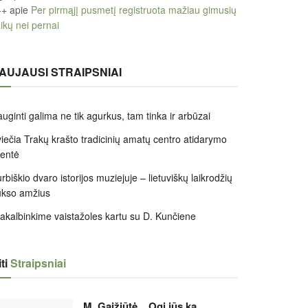
++
apie
Per pirmąjį pusmetį registruota mažiau gimusių
ikų nei pernai
AUJAUSI STRAIPSNIAI
uginti galima ne tik agurkus, tam tinka ir arbūzai
iečia Trakų krašto tradicinių amatų centro atidarymo
entė
rbiškio dvaro istorijos muziejuje – lietuviškų laikrodžių
ukso amžius
akalbinkime vaistažoles kartu su D. Kunčiene
ti
Straipsniai
M. Gaižiūtė. „Ogi jūs ką