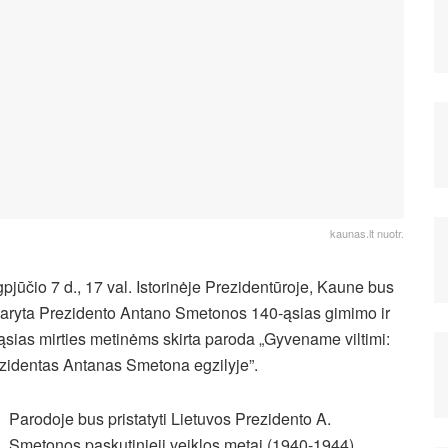
kaunas.lt nuotr.
pjūčio 7 d., 17 val. Istorinėje Prezidentūroje, Kaune bus
daryta Prezidento Antano Smetonos 140-ąsias gimimo ir
ąsias mirties metinėms skirta paroda „Gyvename viltimi:
zidentas Antanas Smetona egzilyje”.
Parodoje bus pristatyti Lietuvos Prezidento A.
Smetonos paskutinieji veiklos metai (1940-1944)