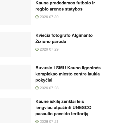
Kaune pradedamos futbolo ir
regbio arenos statybos
2026 07 30
Kviečia fotografo Algimanto
Žižiūno paroda
2026 07 29
Buvusio LSMU Kauno ligoninės
komplekso miesto centre laukia
pokyčiai
2026 07 28
Kaune iškilę ženklai leis
lengviau atpažinti UNESCO
pasaulio paveldo teritoriją
2026 07 21