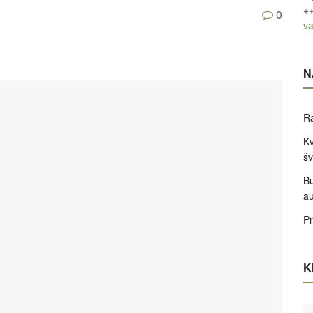
+
0
va
N
Ra
Kv
šv
Bu
a
Pr
Ki