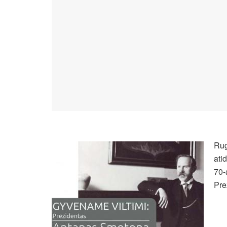
Rug
ati
70-
Pre