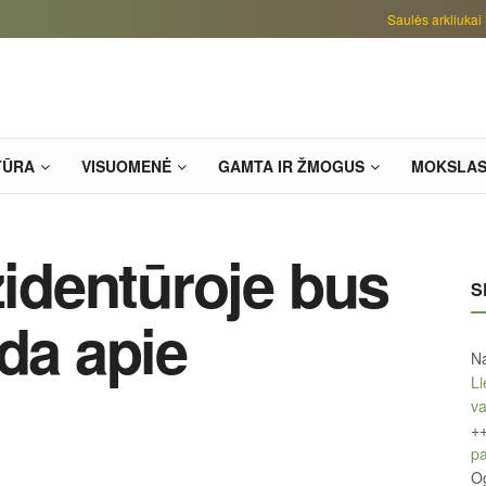
Saulės arkliukai
TŪRA
VISUOMENĖ
GAMTA IR ŽMOGUS
MOKSLA
zidentūroje bus
S
da apie
Na
Li
v
+
pa
O