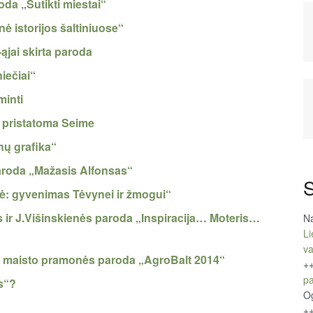
oda „Sutikti miestai“
 istorijos šaltiniuose“
ąjai skirta paroda
iečiai“
minti
s pristatoma Seime
nų grafika“
aroda „Mažasis Alfonsas“
S
tė: gyvenimas Tėvynei ir žmogui“
ir J.Višinskienės paroda „Inspiracija… Moteris…
Na
Li
v
 ir maisto pramonės paroda „AgroBalt 2014“
+
pa
s“?
O
+