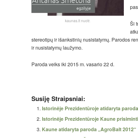
pas
kaunas.lt nuotr.
Ši 
atk
stereotipų ir išankstinių nusistatymų.
Parodos reng
ir nusistatymų laužymo.
Paroda veiks iki 2015 m. vasario 22 d.
Susiję Straipsniai:
Istorinėje Prezidentūroje atidaryta parod
Istorinėje Prezidentūroje Kaune prisimin
Kaune atidaryta paroda „AgroBalt 2012“