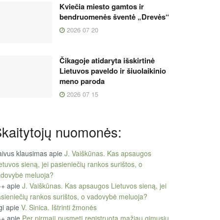
Kviečia miesto gamtos ir
bendruomenės šventė „Drevės“
2026 07 20
Čikagoje atidaryta išskirtinė
Lietuvos paveldo ir šiuolaikinio
meno paroda
2026 07 15
kaitytojų nuomonės:
ivus klausimas
apie
J. Vaiškūnas. Kas apsaugos
etuvos sieną, jei pasieniečių rankos surištos, o
adovybė meluoja?
++
apie
J. Vaiškūnas. Kas apsaugos Lietuvos sieną, jei
sieniečių rankos surištos, o vadovybė meluoja?
gi
apie
V. Sinica. Ištrinti žmonės
++
apie
Per pirmąjį pusmetį registruota mažiau gimusių