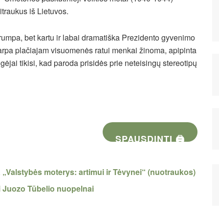
itraukus iš Lietuvos.
trumpa, bet kartu ir labai dramatiška Prezidento gyvenimo
arpa plačiajam visuomenės ratui menkai žinoma, apipinta
ėjai tikisi, kad paroda prisidės prie neteisingų stereotipų
SPAUSDINTI 🖨
a „Valstybės moterys: artimui ir Tėvynei“ (nuotraukos)
ti Juozo Tūbelio nuopelnai