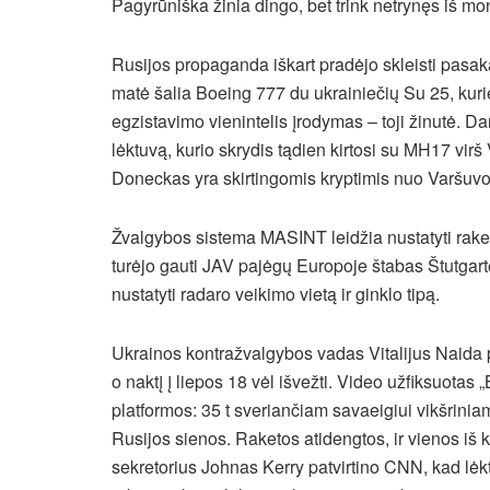
Pagyrūniška žinia dingo, bet trink netrynęs iš mon
Rusijos propaganda iškart pradėjo skleisti pasak
matė šalia Boeing 777 du ukrainiečių Su 25, kurie
egzistavimo vienintelis įrodymas – toji žinutė. Dar
lėktuvą, kurio skrydis tądien kirtosi su MH17 vir
Doneckas yra skirtingomis kryptimis nuo Varšuvo
Žvalgybos sistema MASINT leidžia nustatyti raket
turėjo gauti JAV pajėgų Europoje štabas Štutgart
nustatyti radaro veikimo vietą ir ginklo tipą.
Ukrainos kontražvalgybos vadas Vitalijus Naida p
o naktį į liepos 18 vėl išvežti. Video užfiksuotas 
platformos: 35 t sveriančiam savaeigiui vikšriniam 
Rusijos sienos. Raketos atidengtos, ir vienos iš
sekretorius Johnas Kerry patvirtino CNN, kad lėkt