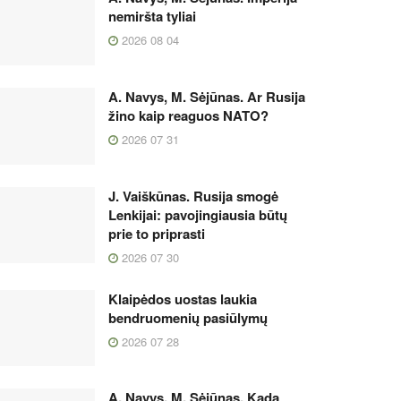
nemiršta tyliai
2026 08 04
A. Navys, M. Sėjūnas. Ar Rusija
žino kaip reaguos NATO?
2026 07 31
J. Vaiškūnas. Rusija smogė
Lenkijai: pavojingiausia būtų
prie to priprasti
2026 07 30
Klaipėdos uostas laukia
bendruomenių pasiūlymų
2026 07 28
A. Navys, M. Sėjūnas. Kada