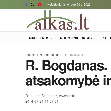
Ketvirtadienis, 6 rugpjūčio, 2026
NAUJIENOS
NUOMONIŲ RATAS
KUL
Pradžia
Nuomonių ratas
Lietuvos kelias
R. Bogdanas. T
atsakomybė ir
Ramūnas Bogdanas, www.delfi.lt
2014-07-21 11:07:34