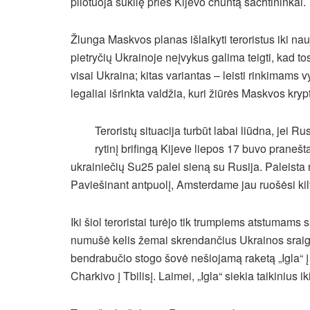
pilotuoja sukilę prieš Kijevo chuntą šachtininkai.
Žlunga Maskvos planas išlaikyti teroristus iki na
pietryčių Ukrainoje neįvykus galima teigti, kad to
visai Ukraina; kitas variantas – leisti rinkimams v
legaliai išrinkta valdžia, kuri žiūrės Maskvos kryp
Teroristų situacija turbūt labai liūdna, jei Ru
rytinį brifingą Kijeve liepos 17 buvo praneš
ukrainiečių Su25 palei sieną su Rusija. Paleista
Paviešinant antpuolį, Amsterdame jau ruošėsi kil
Iki šiol teroristai turėjo tik trumpiems atstumams
numušė kelis žemai skrendančius Ukrainos sraigta
bendrabučio stogo šovė nešiojamą raketą „Igla“ į k
Charkivo į Tbilisį. Laimei, „Igla“ siekia taikinius 