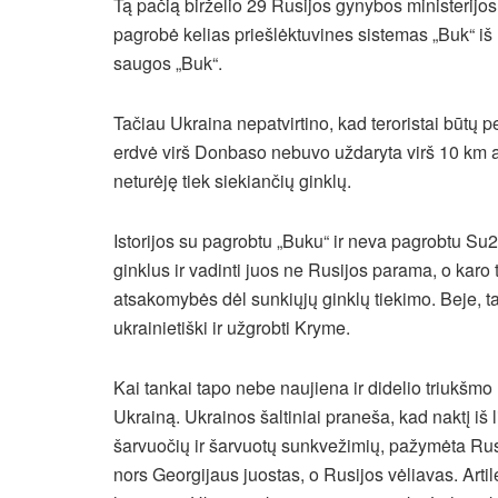
Tą pačią birželio 29 Rusijos gynybos ministerijos 
pagrobė kelias priešlėktuvines sistemas „Buk“ iš 
saugos „Buk“.
Tačiau Ukraina nepatvirtino, kad teroristai būtų 
erdvė virš Donbaso nebuvo uždaryta virš 10 km au
neturėję tiek siekiančių ginklų.
Istorijos su pagrobtu „Buku“ ir neva pagrobtu Su2
ginklus ir vadinti juos ne Rusijos parama, o karo tr
atsakomybės dėl sunkiųjų ginklų tiekimo. Beje, tas
ukrainietiški ir užgrobti Kryme.
Kai tankai tapo nebe naujiena ir didelio triukšmo 
Ukrainą. Ukrainos šaltiniai praneša, kad naktį iš l
šarvuočių ir šarvuotų sunkvežimių, pažymėta Rusij
nors Georgijaus juostas, o Rusijos vėliavas. Artil