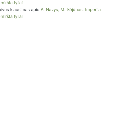
miršta tyliai
ivus klausimas
apie
A. Navys, M. Sėjūnas. Imperija
miršta tyliai