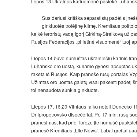
liepos 13 Ukrainos kariuomenė pasiekė Luhansk
Susidariusi kritiška separatistų padėtis įne
ginkluotės trofėjinę kilmę. Kremliaus polito
keikė teroristų vadą Igorį Girkiną-Strelkovą už p
Rusijos Federacijos „pilietinė visuomenė“ tuoj ap
Liepos 14 buvo numuštas ukrainiečių karinis tran
Luhansko oro uostą, kuriame gynėsi apsuptas ukra
raketa iš Rusijos. Kaip pranešė rusų portalas Vz
Užimtas oro uostas galėtų visai pakeisti padėtį 
tol nenaudota sunkia ginkluote.
Liepos 17, 16:20 Vilniaus laiku netoli Donecko 1
Dnipropetrovsko dispečeriai. Po 17 min. rusų soci
pranešimas, kad prie Torezo jie numušė paukštelį 
pranešė Kremliaus „Life News“. Labai greitai paaiš