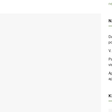
ne
N
Da
po
V.
Pa
vi
Ap
ap
Ki