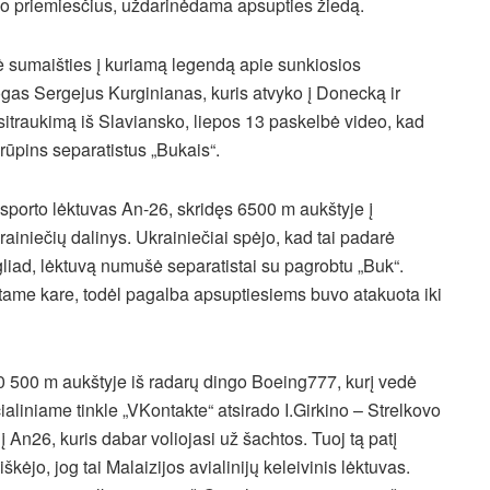
o priemiesčius, uždarinėdama apsupties žiedą.
šė sumaišties į kuriamą legendą apie sunkiosios
logas Sergejus Kurginianas, kuris atvyko į Donecką ir
asitraukimą iš Slaviansko, liepos 13 paskelbė video, kad
rūpins separatistus „Bukais“.
sporto lėktuvas An-26, skridęs 6500 m aukštyje į
iniečių dalinys. Ukrainiečiai spėjo, kad tai padarė
gliad, lėktuvą numušė separatistai su pagrobtu „Buk“.
šitame kare, todėl pagalba apsuptiesiems buvo atakuota iki
0 500 m aukštyje iš radarų dingo Boeing777, kurį vedė
aliniame tinkle „VKontakte“ atsirado I.Girkino – Strelkovo
An26, kuris dabar voliojasi už šachtos. Tuoj tą patį
kėjo, jog tai Malaizijos avialinijų keleivinis lėktuvas.