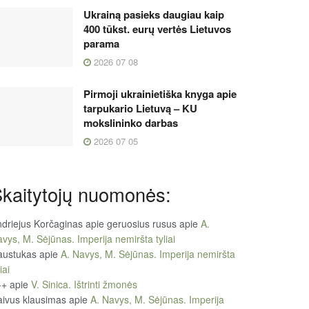
Ukrainą pasieks daugiau kaip
400 tūkst. eurų vertės Lietuvos
parama
2026 07 08
Pirmoji ukrainietiška knyga apie
tarpukario Lietuvą – KU
mokslininko darbas
2026 07 05
kaitytojų nuomonės:
driejus Korčaginas apie geruosius rusus
apie
A.
vys, M. Sėjūnas. Imperija nemiršta tyliai
austukas
apie
A. Navys, M. Sėjūnas. Imperija nemiršta
iai
++
apie
V. Sinica. Ištrinti žmonės
ivus klausimas
apie
A. Navys, M. Sėjūnas. Imperija