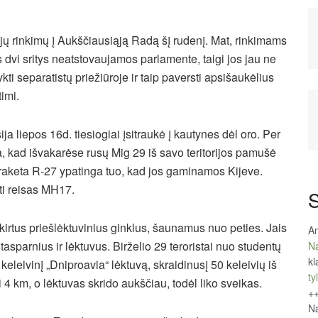
ujų rinkimų į Aukščiausiąją Radą šį rudenį. Mat, rinkimams
s dvi sritys neatstovaujamos parlamente, taigi jos jau ne
ykti separatistų priežiūroje ir taip paversti apsišaukėlius
timi.
sija liepos 16d. tiesiogiai įsitraukė į kautynes dėl oro. Per
ta, kad išvakarėse rusų Mig 29 iš savo teritorijos pamušė
 raketa R-27 ypatinga tuo, kad jos gaminamos Kijeve.
ti reisas MH17.
S
 skirtus priešlėktuvinius ginklus, šaunamus nuo peties. Jais
An
sparnius ir lėktuvus. Birželio 29 teroristai nuo studentų
Na
kl
eleivinį „Dniproavia“ lėktuvą, skraidinusį 50 keleivių iš
tyl
iki 4 km, o lėktuvas skrido aukščiau, todėl liko sveikas.
+
Na