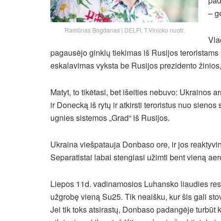
pad
– g
Ramūnas Bogdanas | DELFI, T.Vinicko nuotr.
Vla
pagausėjo ginklų tiekimas
iš Rusijos teroristams
eskalavimas vyksta be Rusijos prezidento žinios,
Matyt, to tikėtasi, bet išeities nebuvo: Ukrainos
ir Donecką iš rytų ir atkirsti teroristus nuo sieno
ugnies sistemos „Grad“ iš Rusijos.
Ukraina viešpatauja Donbaso ore, ir jos reaktyv
Separatistai labai stengiasi užimti bent vieną ae
Liepos 11d. vadinamosios Luhansko liaudies resp
užgrobę vieną Su25. Tik neaišku, kur šis gali stov
Jei tik toks atsirastų, Donbaso padangėje turbūt