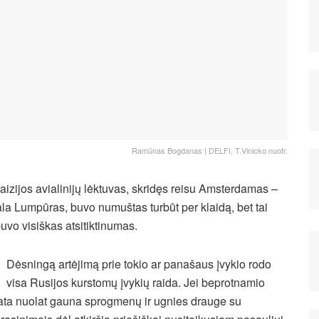
Ramūnas Bogdanas | DELFI, T.Vinicko nuotr.
aizijos avialinijų lėktuvas, skridęs reisu Amsterdamas –
la Lumpūras, buvo numuštas turbūt per klaidą, bet tai
uvo visiškas atsitiktinumas.
Dėsningą artėjimą prie tokio ar panašaus įvykio rodo
visa Rusijos kurstomų įvykių raida. Jei beprotnamio
ata nuolat gauna sprogmenų ir ugnies drauge su