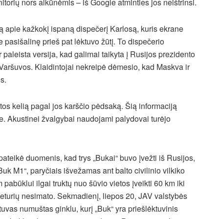
itorių nors alkūnėmis – iš Google atminties jos neištrinsi.
ą apie kažkokį ispaną dispečerį Karlosą, kuris ekrane
 pasišalinę prieš pat lėktuvo žūtį. To dispečerio
 paleista versija, kad galimai taikyta į Rusijos prezidento
š Varšuvos. Klaidintojai nekreipė dėmesio, kad Maskva ir
s.
os kelią pagal jos karščio pėdsaką. Šią informaciją
e. Akustinei žvalgybai naudojami palydovai turėjo
ateikė duomenis, kad trys „Bukai“ buvo įvežti iš Rusijos,
„Buk M1“, paryčiais išvežamas ant balto civilinio vilkiko
pabūklui ilgai truktų nuo šūvio vietos įveikti 60 km iki
 keturių nesimato. Sekmadienį, liepos 20, JAV valstybės
uvas numuštas ginklu, kurį „Buk“ yra priešlėktuvinis