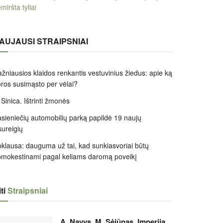
miršta tyliai
AUJAUSI STRAIPSNIAI
žniausios klaidos renkantis vestuvinius žiedus: apie ką
ros susimąsto per vėlai?
 Sinica. Ištrinti žmonės
sieniečių automobilių parką papildė 19 naujų
sureigių
klausa: dauguma už tai, kad sunkiasvoriai būtų
mokestinami pagal keliams daromą poveikį
ti
Straipsniai
A. Navys, M. Sėjūnas. Imperija