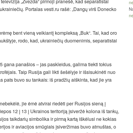
televizija „Zvezda“ pirmoji pranešė, kad separatistai
ne
ukrainiečių. Portalas vesti.ru rašė: „Dangų virš Donecko
Na
ne
perėmę bent vieną veikiantį kompleksą „Buk“. Tai, kad oro
kštyje, rodo, kad, ukrainiečių duomenimis, separatistai
5 gana panašios – jas paskleidus, galima tiekti tokius
ofėjais. Taip Rusija gali likti šešėlyje ir išsisukinėti nuo
 pats buvo su tankais: iš pradžių aiškinta, kad jie yra
nebekėlė, jie ėmė atvirai riedėti per Rusijos sieną į
iepos 12 į 13 į Ukrainos teritoriją įsiveržė kolona iš tankų,
os taikdarių simbolika ir pirmą kartą iškėlusi ne kokias
erijos ir aviacijos smūgiais įsiveržimas buvo atmuštas, o