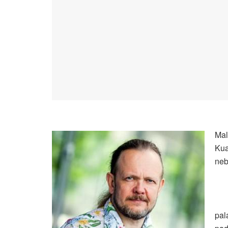
Mal
Kua
neb
pal