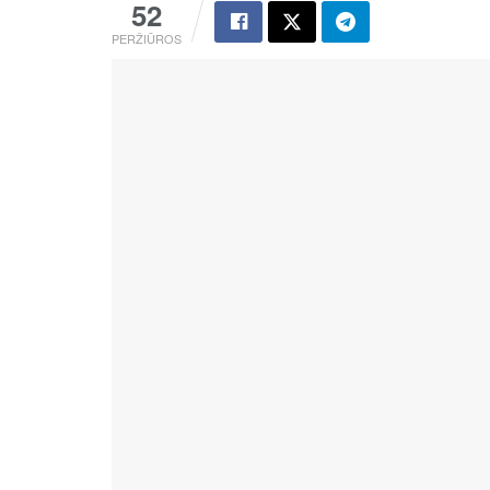
52
PERŽIŪROS