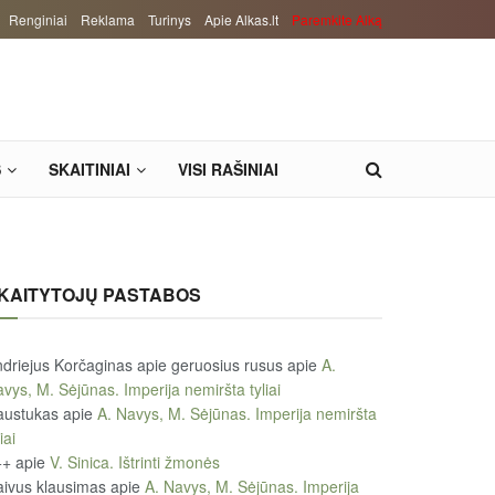
Renginiai
Reklama
Turinys
Apie Alkas.lt
Paremkite Alką
S
SKAITINIAI
VISI RAŠINIAI
KAITYTOJŲ PASTABOS
driejus Korčaginas apie geruosius rusus
apie
A.
vys, M. Sėjūnas. Imperija nemiršta tyliai
austukas
apie
A. Navys, M. Sėjūnas. Imperija nemiršta
iai
++
apie
V. Sinica. Ištrinti žmonės
ivus klausimas
apie
A. Navys, M. Sėjūnas. Imperija