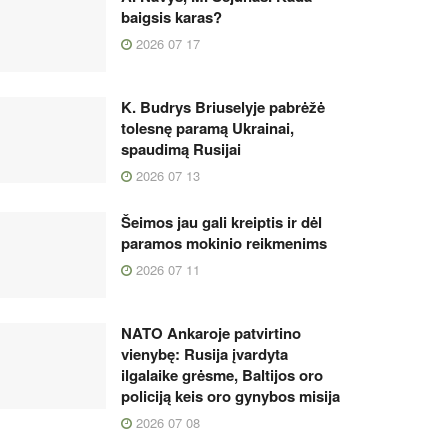
baigsis karas?
2026 07 17
K. Budrys Briuselyje pabrėžė
tolesnę paramą Ukrainai,
spaudimą Rusijai
2026 07 13
Šeimos jau gali kreiptis ir dėl
paramos mokinio reikmenims
2026 07 11
NATO Ankaroje patvirtino
vienybę: Rusija įvardyta
ilgalaike grėsme, Baltijos oro
policiją keis oro gynybos misija
2026 07 08