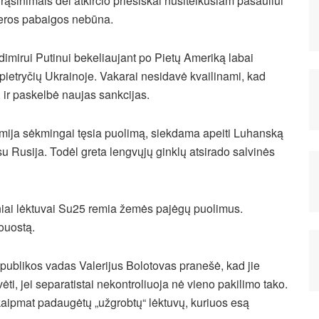
rąsinimais dėl atkirčio priešiškai nusiteikusiam pasauliui
eros pabaigos nebūna.
dimirui Putinui bekeliaujant po Pietų Ameriką labai
 pietryčių Ukrainoje. Vakarai nesidavė kvailinami, kad
 ir paskelbė naujas sankcijas.
 armija sėkmingai tęsia puolimą, siekdama apeiti Luhanską
s su Rusija. Todėl greta lengvųjų ginklų atsirado salvinės
iniai lėktuvai Su25 remia žemės pajėgų puolimus.
rouostą.
ublikos vadas Valerijus Bolotovas pranešė, kad jie
ėti, jei separatistai nekontroliuoja nė vieno pakilimo tako.
 kaipmat padaugėtų „užgrobtų“ lėktuvų, kuriuos esą