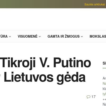
Saulės arkliukai
TŪRA
VISUOMENĖ
GAMTA IR ŽMOGUS
MOKSLA
ikroji V. Putino
S
 Lietuvos gėda
An
Na
kl
tyl
17
+
Na