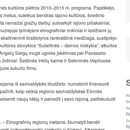
inės kultūros plėtros 2010–2015 m. programa. Paaiškėjo,
s metus, sutelkus bendras rajono kultūros, švietimo
 nemažai gražių darbų: sutvarkyti rajono piliakalniai,
iejuje tyrinėjami etnografiniai rinkiniai ir leidžiami jų
a skaitmeninti kraštotyros rankraštinė medžiaga, sustiprėjo
 kultūros stovyklos “Sutartinės – darnos mokykla”, atkurtos
s – Angelų Sargų mugė ugnies įskėlimas per Pavasario
s židiniai: Šeštinės Inkilų kaime ir Sekminės Vepriuose.
juos sukurtu filmu.
S
uojama iš savivaldybės biudžeto: numatomi finansuoti
sipažinti, kaip veikia regiono savivaldybėse Etninės
n
isemti naujų idėjų ir parvežti į savo rajoną, padiskutuoti
d
n
R
d
 – Etnografinių regionų metams. Numatyti bendri
R
avastį apibendrinančio simbolio sukūrimą. Atkreiptas