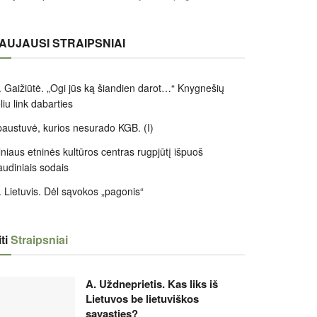
AUJAUSI STRAIPSNIAI
 Gaižiūtė. „Ogi jūs ką šiandien darot…“ Knygnešių
liu link dabarties
austuvė, kurios nesurado KGB. (I)
lniaus etninės kultūros centras rugpjūtį išpuoš
audiniais sodais
 Lietuvis. Dėl sąvokos „pagonis“
ti
Straipsniai
A. Uždneprietis. Kas liks iš
Lietuvos be lietuviškos
savasties?