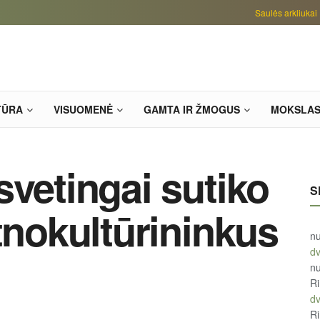
Saulės arkliukai
TŪRA
VISUOMENĖ
GAMTA IR ŽMOGUS
MOKSLA
svetingai sutiko
S
tnokultūrininkus
n
d
n
R
d
R