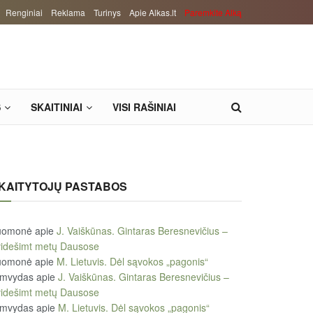
Renginiai
Reklama
Turinys
Apie Alkas.lt
Paremkite Alką
S
SKAITINIAI
VISI RAŠINIAI
KAITYTOJŲ PASTABOS
uomonė
apie
J. Vaiškūnas. Gintaras Beresnevičius –
videšimt metų Dausose
uomonė
apie
M. Lietuvis. Dėl sąvokos „pagonis“
imvydas
apie
J. Vaiškūnas. Gintaras Beresnevičius –
videšimt metų Dausose
imvydas
apie
M. Lietuvis. Dėl sąvokos „pagonis“