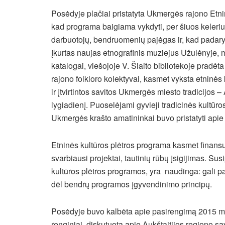
Posėdyje plačiai pristatyta Ukmergės rajono Etn
kad programa baigiama vykdyti, per šiuos keleriu
darbuotojų, bendruomenių pajėgas ir, kad padaryta
įkurtas naujas etnografinis muziejus Užulėnyje, muz
katalogai, viešojoje V. Šlaito bibliotekoje pradėt
rajono folkloro kolektyvai, kasmet vyksta etninės
ir įtvirtintos savitos Ukmergės miesto tradicijo
lygiadienį. Puoselėjami gyvieji tradicinės kultūro
Ukmergės krašto amatininkai buvo pristatyti apie 
Etninės kultūros plėtros programa kasmet finans
svarbiausi projektai, tautinių rūbų įsigijimas. Su
kultūros plėtros programos, yra naudinga: gali pas
dėl bendrų programos įgyvendinimo principų.
Posėdyje buvo kalbėta apie pasirengimą 2015 m.
renginiai, diskutuota apie Aukštaitijos regiono s