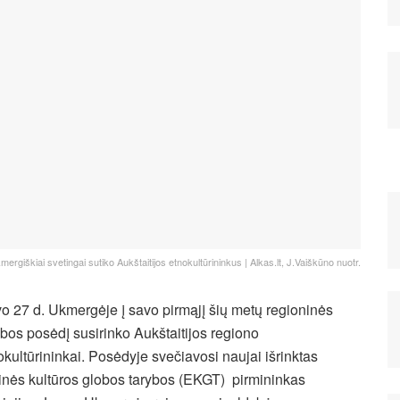
mergiškiai svetingai sutiko Aukštaitijos etnokultūrininkus | Alkas.lt, J.Vaiškūno nuotr.
o 27 d. Ukmergėje į savo pirmąjį šių metų regioninės
ybos posėdį susirinko Aukštaitijos regiono
okultūrininkai. Posėdyje svečiavosi naujai išrinktas
inės kultūros globos tarybos (EKGT) pirmininkas