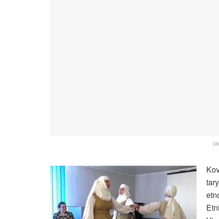
Uk
Kov
tar
etn
Etn