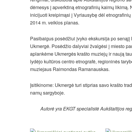
dėmesys į apverktiną etnografinių kaimų likimą. N
inicijuoti kreipimąsi į Vyriausybę dėl etnografini
2014 m. veiklos planas.
Pasibaigus posėdžiui įvyko ekskursija po senąjį
Ukmergė. Posėdžio dalyviai žvalgėsi į miesto pa
aplankėme Ukmergės krašto muziejų ir naują taut
lydėjo kultūros centro etnografė, regioninės tary
muziejaus Raimondas Ramanauskas.
Įsitikinome: Ukmergė turi stiprias savo krašto tra
namų sargyboje.
Autorė yra EKGT specialistė Aukštaitijos re