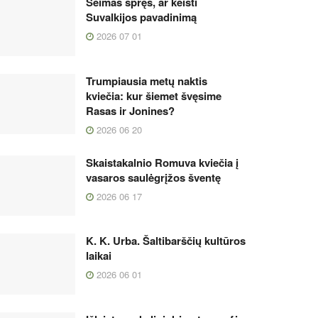
Seimas spręs, ar keisti
Suvalkijos pavadinimą
2026 07 01
Trumpiausia metų naktis
kviečia: kur šiemet švęsime
Rasas ir Jonines?
2026 06 20
Skaistakalnio Romuva kviečia į
vasaros saulėgrįžos šventę
2026 06 17
K. K. Urba. Šaltibarščių kultūros
laikai
2026 06 01