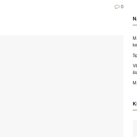
0
N
M.
ke
Sp
Vi
ši
M.
Ki