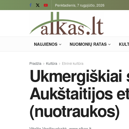
Penktadienis, 7 rugpjūčio, 2026
NAUJIENOS
NUOMONIŲ RATAS
KUL
Pradžia
Kultūra
Etninė kultūra
Ukmergiškiai 
Aukštaitijos e
(nuotraukos)
Vitalija Vasiliauskaitė, www.alkas.lt