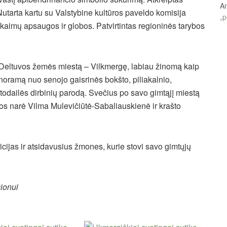
An
utarta kartu su Valstybine kultūros paveldo komisija
„p
ų kaimų apsaugos ir globos. Patvirtintas regioninės tarybos
 Deltuvos žemės miestą – Vilkmergę, labiau žinomą kaip
noramą nuo senojo gaisrinės bokšto, piliakalnio,
odailės dirbinių parodą. Svečius po savo gimtąjį miestą
bos narė Vilma Mulevičiūtė-Sabaliauskienė ir krašto
dicijas ir atsidavusius žmones, kurie stovi savo gimtųjų
gionui