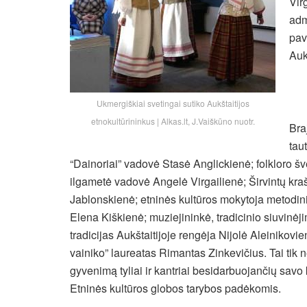
Vir
adm
pav
Auk
Ukmergiškiai svetingai sutiko Aukštaitijos
etnokultūrininkus | Alkas.lt, J.Vaiškūno nuotr.
Bra
tau
“Dainoriai” vadovė Stasė Anglickienė; folkloro šve
ilgametė vadovė Angelė Virgailienė; Širvintų kraš
Jablonskienė; etninės kultūros mokytoja metodin
Elena Kiškienė; muziejininkė, tradicinio siuvinėji
tradicijas Aukštaitijoje rengėja Nijolė Aleinikov
vainiko” laureatas Rimantas Zinkevičius. Tai tik 
gyvenimą tyliai ir kantriai besidarbuojančių savo 
Etninės kultūros globos tarybos padėkomis.