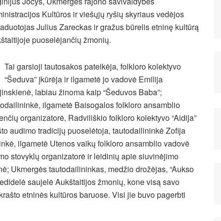
ginijus Jocys, Ukmergės rajono savivaldybės
inistracijos Kultūros ir viešųjų ryšių skyriaus vedėjos
aduotojas Julius Zareckas ir gražus būrelis etninę kultūrą
štaitijoje puoselėjančių žmonių.
Tai garsioji tautosakos pateikėja, folkloro kolektyvo
“Šeduva” įkūrėja ir ilgametė jo vadovė Emilija
jinskienė, labiau žinoma kaip “Šeduvos Baba”;
todailininkė, ilgametė Baisogalos folkloro ansamblio
nčių organizatorė, Radviliškio folkloro kolektyvo “Aidija”
to audimo tradicijų puoselėtoja, tautodailininkė Zofija
inkė, ilgametė Utenos vaikų folkloro ansamblio vadovė
mo stovyklų organizatorė ir leidinių apie siuvinėjimo
ienė; Ukmergės tautodailininkas, medžio drožėjas, “Aukso
nedidelė saujelė Aukštaitijos žmonių, kone visą savo
krašto etninės kultūros baruose. Visi jie buvo pagerbti