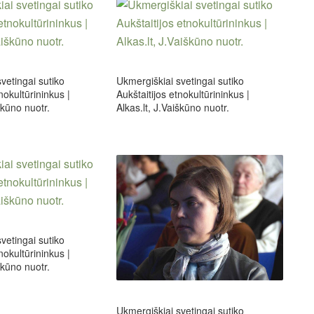
vetingai sutiko
Ukmergiškiai svetingai sutiko
nokultūrininkus |
Aukštaitijos etnokultūrininkus |
škūno nuotr.
Alkas.lt, J.Vaiškūno nuotr.
vetingai sutiko
nokultūrininkus |
škūno nuotr.
Ukmergiškiai svetingai sutiko