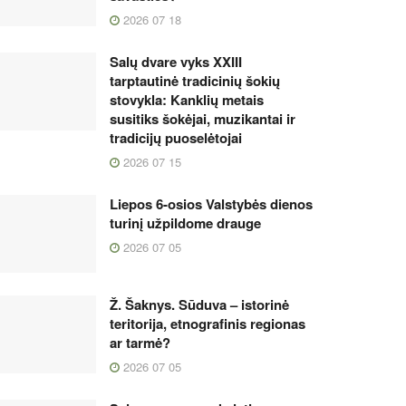
2026 07 18
Salų dvare vyks XXIII
tarptautinė tradicinių šokių
stovykla: Kanklių metais
susitiks šokėjai, muzikantai ir
tradicijų puoselėtojai
2026 07 15
Liepos 6-osios Valstybės dienos
turinį užpildome drauge
2026 07 05
Ž. Šaknys. Sūduva – istorinė
teritorija, etnografinis regionas
ar tarmė?
2026 07 05