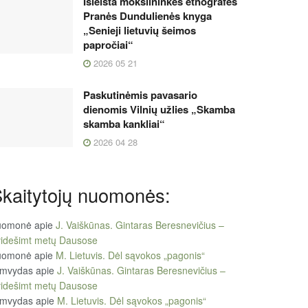
Išleista mokslininkės etnografės
Pranės Dundulienės knyga
„Senieji lietuvių šeimos
papročiai“
2026 05 21
Paskutinėmis pavasario
dienomis Vilnių užlies „Skamba
skamba kankliai“
2026 04 28
kaitytojų nuomonės:
uomonė
apie
J. Vaiškūnas. Gintaras Beresnevičius –
videšimt metų Dausose
uomonė
apie
M. Lietuvis. Dėl sąvokos „pagonis“
imvydas
apie
J. Vaiškūnas. Gintaras Beresnevičius –
videšimt metų Dausose
imvydas
apie
M. Lietuvis. Dėl sąvokos „pagonis“