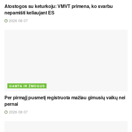
Atostogos su keturkoju: VMVT primena, ko svarbu
nepamišti keliaujant ES
2026 08 07
GAMTA IR ŽMOGUS
Per pirmąjį pusmetį registruota mažiau gimusių vaikų nei
pernai
2026 08 07