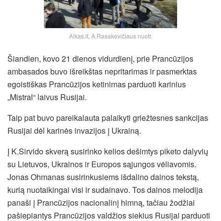
Alkas.lt, A.Rasakevičiaus nuotr.
Šiandien, kovo 21 dienos vidurdienį, prie Prancūzijos
ambasados buvo išreikštas nepritarimas ir pasmerktas
egoistiškas Prancūzijos ketinimas parduoti karinius
„Mistral“ laivus Rusijai.
Taip pat buvo pareikalauta palaikyti griežtesnes sankcijas
Rusijai dėl karinės invazijos į Ukrainą.
Į K.Sirvido skverą susirinko kelios dešimtys piketo dalyvių
su Lietuvos, Ukrainos ir Europos sąjungos vėliavomis.
Jonas Ohmanas susirinkusiems
išdalino dainos tekstą,
kurią nuotaikingai visi ir sudainavo. Tos dainos melodija
panaši į Prancūzijos nacionalinį himną, tačiau žodžiai
pašiepiantys Prancūzijos valdžios siekius Rusijai parduoti