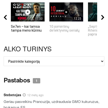
17:50
12:25
Se7en – kai tamsa
10 įsimintinų
„Septynių Ka
tampa meno kūriniu
detektyvinių serialų
Riteris" – kai
paprastumas
ALKO TURINYS
ALKO
TURINYS
Pastabos
1
Stebetojas
12 metų ago
Geriau pasveikinu Prancuzija, uzdraudusia GMO kukuruzus,
brukamus ES.