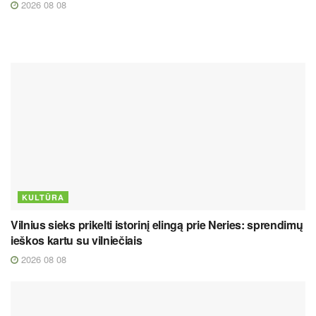
2026 08 08
KULTŪRA
Vilnius sieks prikelti istorinį elingą prie Neries: sprendimų
ieškos kartu su vilniečiais
2026 08 08