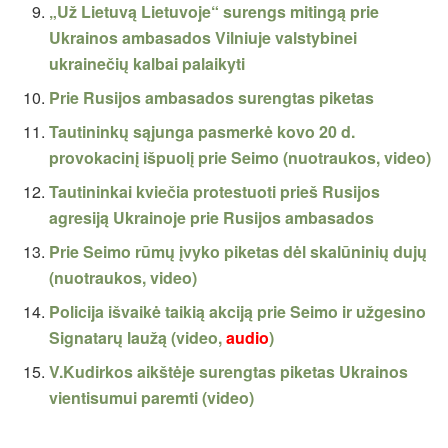
„Už Lietuvą Lietuvoje“ surengs mitingą prie
Ukrainos ambasados Vilniuje valstybinei
ukrainečių kalbai palaikyti
Prie Rusijos ambasados surengtas piketas
Tautininkų sąjunga pasmerkė kovo 20 d.
provokacinį išpuolį prie Seimo (nuotraukos, video)
Tautininkai kviečia protestuoti prieš Rusijos
agresiją Ukrainoje prie Rusijos ambasados
Prie Seimo rūmų įvyko piketas dėl skalūninių dujų
(nuotraukos, video)
Policija išvaikė taikią akciją prie Seimo ir užgesino
Signatarų laužą (video,
audio
)
V.Kudirkos aikštėje surengtas piketas Ukrainos
vientisumui paremti (video)