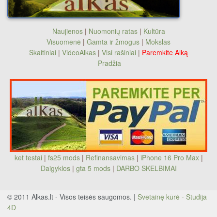
Naujienos
|
Nuomonių ratas
|
Kultūra
Visuomenė
|
Gamta ir žmogus
|
Mokslas
Skaitiniai
|
VideoAlkas
|
Visi rašiniai
|
Paremkite Alką
Pradžia
ket testai
|
fs25 mods
|
Refinansavimas
|
iPhone 16 Pro Max
|
Daigyklos
|
gta 5 mods
|
DARBO SKELBIMAI
© 2011 Alkas.lt - Visos teisės saugomos. |
Svetainę kūrė - Studija
4D