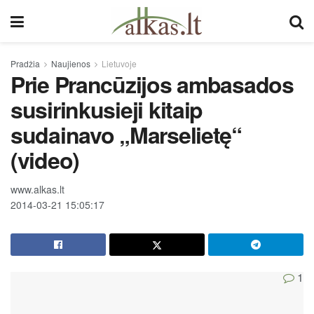
Pradžia
Naujienos
Lietuvoje
Prie Prancūzijos ambasados
susirinkusieji kitaip
sudainavo „Marselietę“
(video)
www.alkas.lt
2014-03-21 15:05:17
1