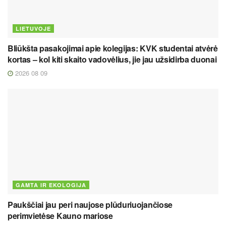
LIETUVOJE
Bliūkšta pasakojimai apie kolegijas: KVK studentai atvėrė
kortas – kol kiti skaito vadovėlius, jie jau užsidirba duonai
2026 08 09
GAMTA IR EKOLOGIJA
Paukščiai jau peri naujose plūduriuojančiose
perimvietėse Kauno mariose