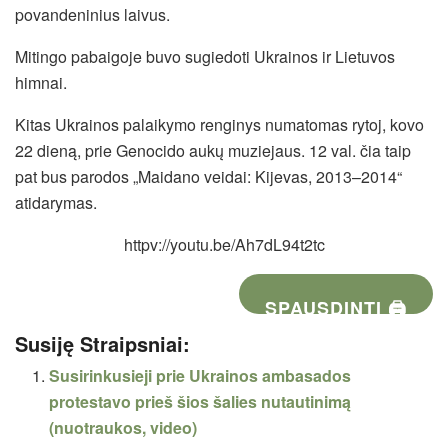
povandeninius laivus.
Mitingo pabaigoje buvo sugiedoti Ukrainos ir Lietuvos
himnai.
Kitas Ukrainos palaikymo renginys numatomas rytoj, kovo
22 dieną, prie Genocido aukų muziejaus. 12 val. čia taip
pat bus parodos „Maidano veidai: Kijevas, 2013–2014“
atidarymas.
httpv://youtu.be/Ah7dL94t2tc
SPAUSDINTI 🖨
Susiję Straipsniai:
Susirinkusieji prie Ukrainos ambasados
protestavo prieš šios šalies nutautinimą
(nuotraukos, video)