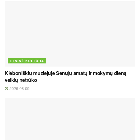
ETNINĖ KULTŪRA
Kleboniškių muziejuje Senųjų amatų ir mokymų dieną
veiklų netrūko
2026 08 09