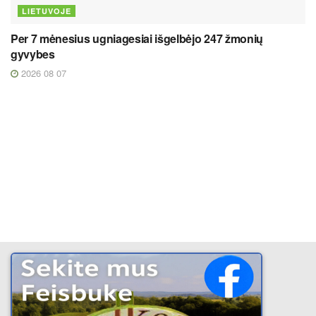
LIETUVOJE
Per 7 mėnesius ugniagesiai išgelbėjo 247 žmonių
gyvybes
2026 08 07