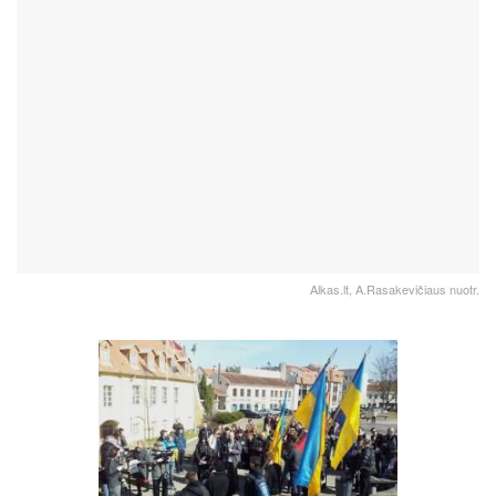
Alkas.lt, A.Rasakevičiaus nuotr.