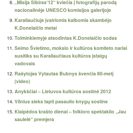
„Misija Sibiras‘12“ kviečia į fotografijų parodą
nacionalinėje UNESCO komisijos galerijoje
Karaliaučiuje įvairiomis kalbomis skambėjo
K.Donelaičio metai
Tolminkiemyje atsodintas K.Donelaičio sodas
Seimo Švietimo, mokslo ir kultūros komiteto nariai
susitiks su Karaliaučiaus kultūros įstaigų
vadovais
Rašytojas Vytautas Bubnys švenčia 80-metį
(video)
Anykščiai – Lietuvos kultūros sostinė 2012
Vilnius sieks tapti pasaulio knygų sostine
Klaipėdos krašto dienai – folkloro spektaklio „Jau
saulelė“ premjera