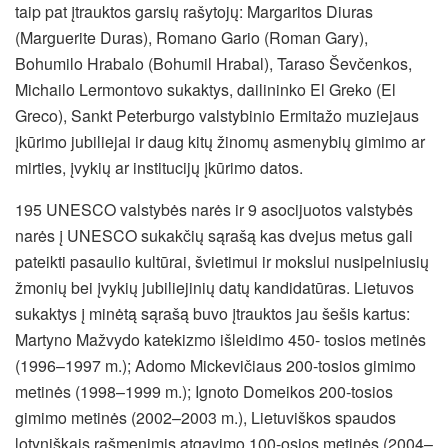
taip pat įtrauktos garsių rašytojų: Margaritos Diuras
(Marguerite Duras), Romano Gario (Roman Gary),
Bohumilo Hrabalo (Bohumil Hrabal), Taraso Ševčenkos,
Michailo Lermontovo sukaktys, dailininko El Greko (El
Greco), Sankt Peterburgo valstybinio Ermitažo muziejaus
įkūrimo jubiliejai ir daug kitų žinomų asmenybių gimimo ar
mirties, įvykių ar institucijų įkūrimo datos.
195 UNESCO valstybės narės ir 9 asocijuotos valstybės
narės į UNESCO sukakčių sąrašą kas dvejus metus gali
pateikti pasaulio kultūrai, švietimui ir mokslui nusipelniusių
žmonių bei įvykių jubiliejinių datų kandidatūras. Lietuvos
sukaktys į minėtą sąrašą buvo įtrauktos jau šešis kartus:
Martyno Mažvydo katekizmo išleidimo 450- tosios metinės
(1996–1997 m.); Adomo Mickevičiaus 200-tosios gimimo
metinės (1998–1999 m.); Ignoto Domeikos 200-tosios
gimimo metinės (2002–2003 m.), Lietuviškos spaudos
lotyniškais rašmenimis atgavimo 100-osios metinės (2004–