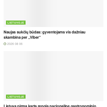
LIETUVOJE
Naujas sukčių būdas: gyventojams vis dažniau
skambina per „Viber“
2026 08 06
LIETUVOJE
Lietuva pirmą kartą rengia nacionalinę gastronominio