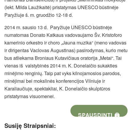
(lekt. Milda Laužikaitė) pristatymas UNESCO būstinėje
Paryžiuje š. m. gruodžio 12-18 d.
2014 m. sausio 13 d. Paryžiuje UNESCO būstinėje
numatomas Donato Katkaus vadovaujamo Šv. Kristoforo
kamerinio orkestro ir choro „Jauna muzika“ (meno vadovas
ir dirigentas Vaclovas Augustinas) pasirodymas, kurio metu
bus atliekama Broniaus Kutavičiaus oratorija „Metai“. Tai
vienas iš valstybinės 2014 m. K. Donelaičio sukakties
minėjimo renginių. Taip pat vyks kilnojamosios parodos,
minėjimai bei mokslinės konferencijos Vilniuje ir
Karaliaučiuje, spektakliai, K. Donelaičio skulptūros
pristatymas visuomenei.
SPAUSDINTI 🖨
Susiję Straipsniai: