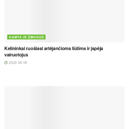
GAMTA IR ŽMOGUS
Kelininkai ruošiasi artėjančioms liūtims ir įspėja
vairuotojus
2026 08 06