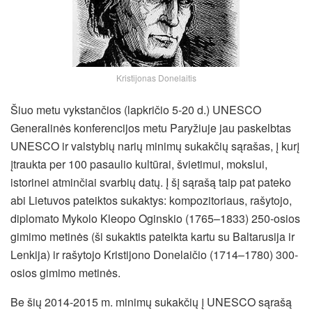
Kristijonas Donelaitis
Šiuo metu vykstančios (lapkričio 5-20 d.) UNESCO
Generalinės konferencijos metu Paryžiuje jau paskelbtas
UNESCO ir valstybių narių minimų sukakčių sąrašas, į kurį
įtraukta per 100 pasaulio kultūrai, švietimui, mokslui,
istorinei atminčiai svarbių datų. Į šį sąrašą taip pat pateko
abi Lietuvos pateiktos sukaktys: kompozitoriaus, rašytojo,
diplomato Mykolo Kleopo Oginskio (1765–1833) 250-osios
gimimo metinės (ši sukaktis pateikta kartu su Baltarusija ir
Lenkija) ir rašytojo Kristijono Donelaičio (1714–1780) 300-
osios gimimo metinės.
Be šių 2014-2015 m. minimų sukakčių į UNESCO sąrašą