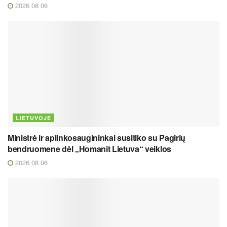
2026 08 06
LIETUVOJE
Ministrė ir aplinkosaugininkai susitiko su Pagirių
bendruomene dėl „Homanit Lietuva“ veiklos
2026 08 06