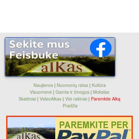
Naujienos
|
Nuomonių ratas
|
Kultūra
Visuomenė
|
Gamta ir žmogus
|
Mokslas
Skaitiniai
|
VideoAlkas
|
Visi rašiniai
|
Paremkite Alką
Pradžia