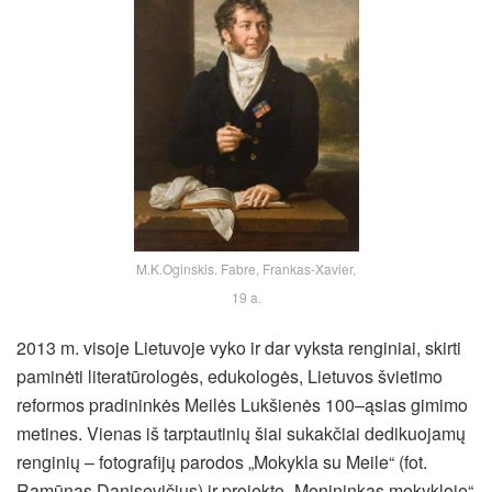
M.K.Oginskis. Fabre, Frankas-Xavier,
19 a.
2013 m. visoje Lietuvoje vyko ir dar vyksta renginiai, skirti
paminėti literatūrologės, edukologės, Lietuvos švietimo
reformos pradininkės Meilės Lukšienės 100–ąsias gimimo
metines. Vienas iš tarptautinių šiai sukakčiai dedikuojamų
renginių – fotografijų parodos „Mokykla su Meile“ (fot.
Ramūnas Danisevičius) ir projekto „Menininkas mokykloje“