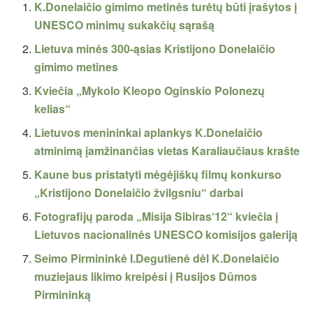
K.Donelaičio gimimo metinės turėtų būti įrašytos į
UNESCO minimų sukakčių sąrašą
Lietuva minės 300-ąsias Kristijono Donelaičio
gimimo metines
Kviečia „Mykolo Kleopo Oginskio Polonezų
kelias“
Lietuvos menininkai aplankys K.Donelaičio
atminimą įamžinančias vietas Karaliaučiaus krašte
Kaune bus pristatyti mėgėjiškų filmų konkurso
„Kristijono Donelaičio žvilgsniu“ darbai
Fotografijų paroda „Misija Sibiras‘12“ kviečia į
Lietuvos nacionalinės UNESCO komisijos galeriją
Seimo Pirmininkė I.Degutienė dėl K.Donelaičio
muziejaus likimo kreipėsi į Rusijos Dūmos
Pirmininką