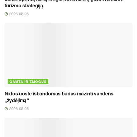
turizmo strategiją
2026 08 06
GAMTA IR ŽMOGUS
Nidos uoste išbandomas būdas mažinti vandens
„žydėjimą“
2026 08 06