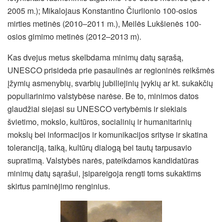
2005 m.); Mikalojaus Konstantino Čiurlionio 100-osios
mirties metinės (2010–2011 m.), Meilės Lukšienės 100-
osios gimimo metinės (2012–2013 m).
Kas dvejus metus skelbdama minimų datų sąrašą,
UNESCO prisideda prie pasaulinės ar regioninės reikšmės
įžymių asmenybių, svarbių jubiliejinių įvykių ar kt. sukakčių
populiarinimo valstybėse narėse. Be to, minimos datos
glaudžiai siejasi su UNESCO vertybėmis ir siekiais
švietimo, mokslo, kultūros, socialinių ir humanitarinių
mokslų bei informacijos ir komunikacijos srityse ir skatina
toleranciją, taiką, kultūrų dialogą bei tautų tarpusavio
supratimą. Valstybės narės, pateikdamos kandidatūras
minimų datų sąrašui, įsipareigoja rengti toms sukaktims
skirtus paminėjimo renginius.