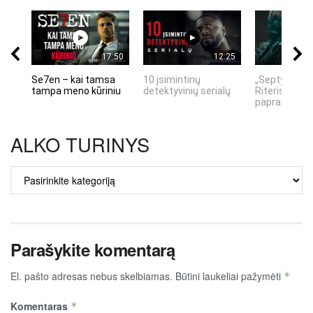
17:50
12:25
Se7en – kai tamsa
10 įsimintinų
„Septynių Ka
tampa meno kūriniu
detektyvinių serialų
Riteris" – kai
paprastumas
ALKO TURINYS
ALKO
TURINYS
Parašykite komentarą
El. pašto adresas nebus skelbiamas.
Būtini laukeliai pažymėti
*
Komentaras
*