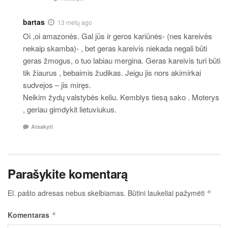
bartas
13 metų ago
Oi ,oi amazonės. Gal jūs ir geros kariūnės- (nes kareivės
nekaip skamba)- , bet geras kareivis niekada negali būti
geras žmogus, o tuo labiau mergina. Geras kareivis turi būti
tik žiaurus , bebaimis žudikas. Jeigu jis nors akimirkai
sudvejos – jis miręs.
Neikim žydų valstybės keliu. Kemblys tiesą sako . Moterys
, geriau gimdykit lietuviukus.
Atsakyti
Parašykite komentarą
El. pašto adresas nebus skelbiamas.
Būtini laukeliai pažymėti
*
Komentaras
*