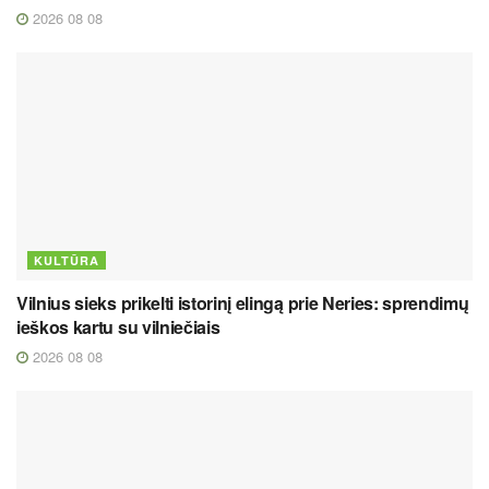
2026 08 08
KULTŪRA
Vilnius sieks prikelti istorinį elingą prie Neries: sprendimų
ieškos kartu su vilniečiais
2026 08 08