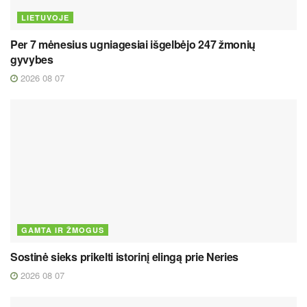
LIETUVOJE
Per 7 mėnesius ugniagesiai išgelbėjo 247 žmonių
gyvybes
2026 08 07
GAMTA IR ŽMOGUS
Sostinė sieks prikelti istorinį elingą prie Neries
2026 08 07