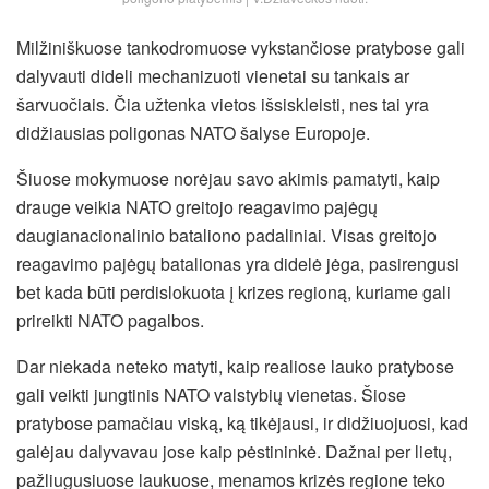
Milžiniškuose tankodromuose vykstančiose pratybose gali
dalyvauti dideli mechanizuoti vienetai su tankais ar
šarvuočiais. Čia užtenka vietos išsiskleisti, nes tai yra
didžiausias poligonas NATO šalyse Europoje.
Šiuose mokymuose norėjau savo akimis pamatyti, kaip
drauge veikia NATO greitojo reagavimo pajėgų
daugianacionalinio bataliono padaliniai. Visas greitojo
reagavimo pajėgų batalionas yra didelė jėga, pasirengusi
bet kada būti perdislokuota į krizes regioną, kuriame gali
prireikti NATO pagalbos.
Dar niekada neteko matyti, kaip realiose lauko pratybose
gali veikti jungtinis NATO valstybių vienetas. Šiose
pratybose pamačiau viską, ką tikėjausi, ir didžiuojuosi, kad
galėjau dalyvavau jose kaip pėstininkė. Dažnai per lietų,
pažliugusiuose laukuose, menamos krizės regione teko