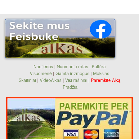
Naujienos
|
Nuomonių ratas
|
Kultūra
Visuomenė
|
Gamta ir žmogus
|
Mokslas
Skaitiniai
|
VideoAlkas
|
Visi rašiniai
|
Paremkite Alką
Pradžia