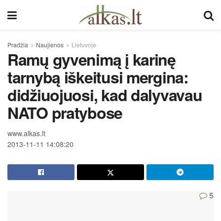
Pradžia
Naujienos
Lietuvoje
Ramų gyvenimą į karinę
tarnybą iškeitusi mergina:
didžiuojuosi, kad dalyvavau
NATO pratybose
www.alkas.lt
2013-11-11 14:08:20
5