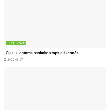
LIETUVOJE
„Gijų“ klientams sąskaitos taps aiškesnės
2026 08 07