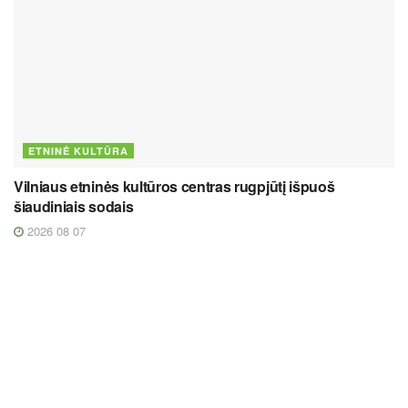
ETNINĖ KULTŪRA
Vilniaus etninės kultūros centras rugpjūtį išpuoš
šiaudiniais sodais
2026 08 07