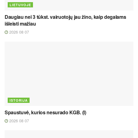
LIETUVOJE
Daugiau nei 3 tūkst. vairuotojų jau žino, kaip degalams
išleisti mažiau
2026 08 07
ISTORIJA
Spaustuvė, kurios nesurado KGB. (I)
2026 08 07