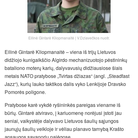
Eilinė Gintarė Kliopmanaitė | V.Dziavečkos nuotr.
Eilinė Gintarė Kliopmanaitė – viena iš trijų Lietuvos
didžiojo kunigaikščio Algirdo mechanizuotojo pėstininkų
bataliono moterų karių, dalyvavusių didžiausiose šiais
metais NATO pratybose „Tvirtas džiazas“ (angl. „Steadfast
Jazz“), kurių lauko taktikos dalis vyko Lenkijoje Dravsko
Pomorės poligone.
Pratybose karė vykdė ryšininkės pareigas viename iš
būrių. Gintarė atviravo, į kariuomenę norėjusi įstoti jau
seniai, vaikystėje dalyvavo Lietuvos šaulių sąjungos
jaunųjų šaulių veikloje ir vėliau planavo tarnybą Krašto
apsaugos savanorių pajėgose.