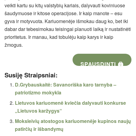
veikti kartu su kitų valstybių kariais, dalyvauti koviniuose
šaudymuose ir kitose operacijose. Ir kaip manote – esu
gyva ir motyvuota. Kariuomenėje išmokau daug ko, bet iki
dabar dar tebesimokau teisingai planuoti laiką ir nustatinėti
prioritetus. Ir manau, kad tobulėju kaip karys ir kaip
žmogus.
SPAUSDINTI 🖨
Susiję Straipsniai:
D.Grybauskaitė: Savanoriška karo tarnyba –
patriotizmo mokykla
Lietuvos kariuomenė kviečia dalyvauti konkurse
„Lietuvos karžygys“
Moksleivių atostogos kariuomenėje kupinos naujų
patirčių ir išbandymų