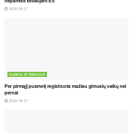
nepamišti keliaujant ES
2026 08 07
GAMTA IR ŽMOGUS
Per pirmąjį pusmetį registruota mažiau gimusių vaikų nei
pernai
2026 08 07