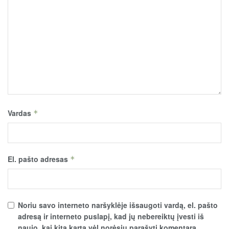
Vardas
*
El. pašto adresas
*
Noriu savo interneto naršyklėje išsaugoti vardą, el. pašto
adresą ir interneto puslapį, kad jų nebereiktų įvesti iš
naujo, kai kitą kartą vėl norėsiu parašyti komentarą.