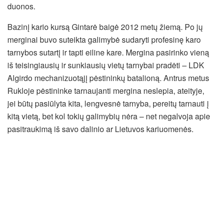
duonos.
Bazinį kario kursą Gintarė baigė 2012 metų žiemą. Po jų
merginai buvo suteikta galimybė sudaryti profesinę karo
tarnybos sutartį ir tapti eiline kare. Mergina pasirinko vieną
iš teisingiausių ir sunkiausių vietų tarnybai pradėti – LDK
Algirdo mechanizuotąjį pėstininkų batalioną. Antrus metus
Rukloje pėstininke tarnaujanti mergina neslepia, ateityje,
jei būtų pasiūlyta kita, lengvesnė tarnyba, pereitų tarnauti į
kitą vietą, bet kol tokių galimybių nėra – net negalvoja apie
pasitraukimą iš savo dalinio ar Lietuvos kariuomenės.