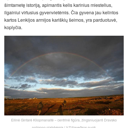
šimtametę istoriją, apimantis kelis karinius miestelius,
ilgainiui virtusius gyvenvietėmis. Čia gyvena jau kelintos
kartos Lenkijos armijos kariškių šeimos, yra parduotuvė,
koplyčia.
Eilinė Gintarė Kliopmanaitė – centrinė figūra, žingsniuojanti Dravsko
poligono platybėmis | V.Džiavečkos nuotr.