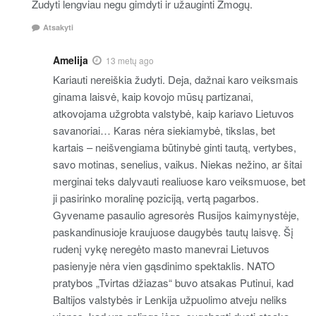
Žudyti lengviau negu gimdyti ir užauginti Žmogų.
Atsakyti
Amelija
13 metų ago
Kariauti nereiškia žudyti. Deja, dažnai karo veiksmais
ginama laisvė, kaip kovojo mūsų partizanai,
atkovojama užgrobta valstybė, kaip kariavo Lietuvos
savanoriai… Karas nėra siekiamybė, tikslas, bet
kartais – neišvengiama būtinybė ginti tautą, vertybes,
savo motinas, senelius, vaikus. Niekas nežino, ar šitai
merginai teks dalyvauti realiuose karo veiksmuose, bet
ji pasirinko moralinę poziciją, vertą pagarbos.
Gyvename pasaulio agresorės Rusijos kaimynystėje,
paskandinusioje kraujuose daugybės tautų laisvę. Šį
rudenį vykę neregėto masto manevrai Lietuvos
pasienyje nėra vien gąsdinimo spektaklis. NATO
pratybos „Tvirtas džiazas“ buvo atsakas Putinui, kad
Baltijos valstybės ir Lenkija užpuolimo atveju neliks