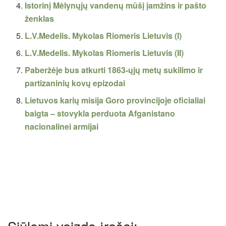
Istorinį Mėlynųjų vandenų mūšį įamžins ir pašto
ženklas
L.V.Medelis. Mykolas Riomeris Lietuvis (I)
L.V.Medelis. Mykolas Riomeris Lietuvis (II)
Paberžėje bus atkurti 1863-ųjų metų sukilimo ir
partizaninių kovų epizodai
Lietuvos karių misija Goro provincijoje oficialiai
baigta – stovykla perduota Afganistano
nacionalinei armijai