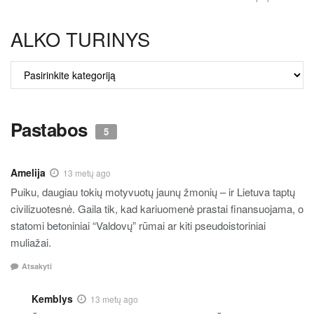
ALKO TURINYS
ALKO
TURINYS
Pastabos
5
Amelija
13 metų ago
Puiku, daugiau tokių motyvuotų jaunų žmonių – ir Lietuva taptų
civilizuotesnė. Gaila tik, kad kariuomenė prastai finansuojama, o
statomi betoniniai “Valdovų” rūmai ar kiti pseudoistoriniai
muliažai.
Atsakyti
Kemblys
13 metų ago