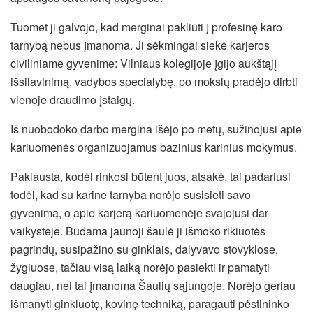
Tuomet ji galvojo, kad merginai pakliūti į profesinę karo
tarnybą nebus įmanoma.
Ji sėkmingai siekė karjeros
civiliniame gyvenime: Vilniaus kolegijoje įgijo aukštąjį
išsilavinimą, vadybos specialybę, po mokslų pradėjo dirbti
vienoje draudimo įstaigų.
Iš nuobodoko darbo mergina išėjo po metų, sužinojusi apie
kariuomenės organizuojamus bazinius karinius mokymus.
Paklausta, kodėl rinkosi būtent juos, atsakė, tai padariusi
todėl, kad su karine tarnyba norėjo susisieti savo
gyvenimą, o apie karjerą kariuomenėje svajojusi dar
vaikystėje. Būdama jaunoji šaulė ji išmoko rikiuotės
pagrindų, susipažino su ginklais, dalyvavo stovyklose,
žygiuose, tačiau visą laiką norėjo pasiekti ir pamatyti
daugiau, nei tai įmanoma Šaulių sąjungoje. Norėjo geriau
išmanyti ginkluotę, kovinę techniką, paragauti pėstininko