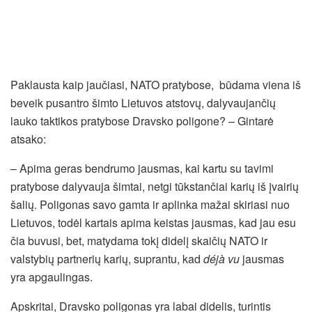
Paklausta kaip jaučiasi, NATO pratybose, būdama viena iš
beveik pusantro šimto Lietuvos atstovų, dalyvaujančių
lauko taktikos pratybose Dravsko poligone? – Gintarė
atsako:
– Apima geras bendrumo jausmas, kai kartu su tavimi
pratybose dalyvauja šimtai, netgi tūkstančiai karių iš įvairių
šalių. Poligonas savo gamta ir aplinka mažai skiriasi nuo
Lietuvos, todėl kartais apima keistas jausmas, kad jau esu
čia buvusi, bet, matydama tokį didelį skaičių NATO ir
valstybių partnerių karių, suprantu, kad
déjà vu
jausmas
yra apgaulingas.
Apskritai, Dravsko poligonas yra labai didelis, turintis