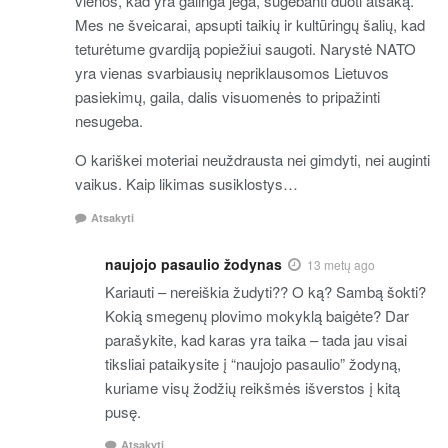
vienos, kad yra galinga jėga, sugebanti duoti atsaką.
Mes ne šveicarai, apsupti taikių ir kultūringų šalių, kad
teturėtume gvardiją popiežiui saugoti. Narystė NATO
yra vienas svarbiausių nepriklausomos Lietuvos
pasiekimų, gaila, dalis visuomenės to pripažinti
nesugeba.
O kariškei moteriai neuždrausta nei gimdyti, nei auginti
vaikus. Kaip likimas susiklostys…
Atsakyti
naujojo pasaulio žodynas
13 metų ago
Kariauti – nereiškia žudyti?? O ką? Sambą šokti?
Kokią smegenų plovimo mokyklą baigėte? Dar
parašykite, kad karas yra taika – tada jau visai
tiksliai pataikysite į “naujojo pasaulio” žodyną,
kuriame visų žodžių reikšmės išverstos į kitą
pusę.
Atsakyti