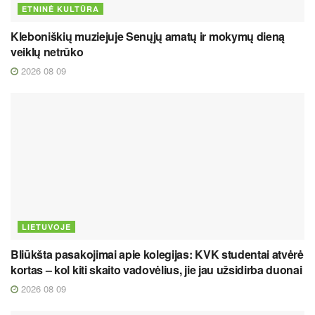
ETNINĖ KULTŪRA
Kleboniškių muziejuje Senųjų amatų ir mokymų dieną
veiklų netrūko
2026 08 09
LIETUVOJE
Bliūkšta pasakojimai apie kolegijas: KVK studentai atvėrė
kortas – kol kiti skaito vadovėlius, jie jau užsidirba duonai
2026 08 09