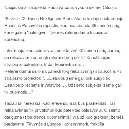
************************************************************************
Naujausia žinia apie tai kas svarbaus vyksta seime. Cituoju.
“Birželio 12 dienos Naktigonės Pranciškaus laidoje nuskambėjo
Rasos iš Panevėžio rūpestis, kad neatsiranda 36 seimo narių,
kurie galėtų “palengvinti” žemės referendumo klausimo
sprendimą.
Informuoju, kad seime yra surinkta virš 40 seimo narių parašų
po reikalavimu surengti referendumą dėl 47 Konstitucijos
straipsnio pakeitimo. Ir dar teberenkama…
Referendumui siūloma pateikti tokį reikalavimą (ištraukos iš 47
straipsnio projekto): “….Lietuvos žemė gali priklausyti tik
Lietuvos piliečiams ir valstybei…. Užsienio subjektai žemę gali
tik nuomotis…”
Tačiau tai nereiškia, kad referendumas bus paskelbtas. Tas
reikalavimas tik privalomai bus pateiktas balsavimui. O seimo
dauguma (šios dienos duomenimis) yra už kuo greitesnį žemės
pardavimą (Tėvynės sąjungos -konservatorių frakcija