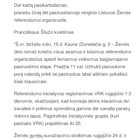
Dar kartą pasikartodamas,
pranešu žinią dėl pasiruošiamojo renginio Lietuvos Žemės
referendumui organizuotis.
Pranciškaus Šliužo kvietimas
”Š.m. birželio mėn. 15 d. Kaune (Donelaičio g. 2 – Žemės
ūkio rūmai) kviečiu visus esamus ir būsimus referendumo
organizatorius aptarti lemiamus veiksmus baigiamajame
pasiruošimo etape. Pradžia 11 val. Užtrukti planuokime
porą valandų prieš tai pasiruošus labai aiškiam pokalbiui
šiais klausimais:
Referendumo iniciatyvos registravimas VRK rugpjūčio 1-2
dienomis, skaičiuojant, kad komisija derins klausimus dvi
savaites ir priėmus sprendimą gamins dar savaitę parašų
rinkimo lapus. Pagrindinės iniciatyvinės grupės (kuri
pasirašo VRK) praplėtimas iki 25.
Žemės gynėjų suvažiavimo skelbimas rugpjūčio 24 d. ir