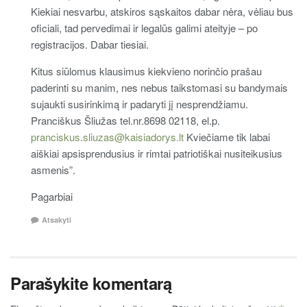
Kiekiai nesvarbu, atskiros sąskaitos dabar nėra, vėliau bus
oficiali, tad pervedimai ir legalūs galimi ateityje – po
registracijos. Dabar tiesiai.
Kitus siūlomus klausimus kiekvieno norinčio prašau
paderinti su manim, nes nebus taikstomasi su bandymais
sujaukti susirinkimą ir padaryti jį nesprendžiamu.
Pranciškus Šliužas tel.nr.8698 02118, el.p.
pranciskus.sliuzas@kaisiadorys.lt
Kviečiame tik labai
aiškiai apsisprendusius ir rimtai patriotiškai nusiteikusius
asmenis”.
Pagarbiai
Atsakyti
Parašykite komentarą