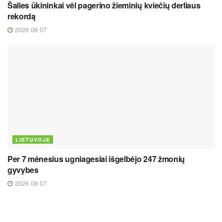
Šalies ūkininkai vėl pagerino žieminių kviečių derliaus
rekordą
2026 08 07
LIETUVOJE
Per 7 mėnesius ugniagesiai išgelbėjo 247 žmonių
gyvybes
2026 08 07