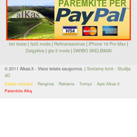
ket testai
|
fs25 mods
|
Refinansavimas
|
iPhone 16 Pro Max
|
Daigyklos
|
gta 5 mods
|
DARBO SKELBIMAI
© 2011 Alkas.lt - Visos teisės saugomos. |
Svetainę kūrė - Studija
4D
Saulės arkliukai
Renginiai
Reklama
Turinys
Apie Alkas.lt
Paremkite Alką