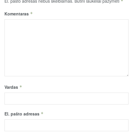
El. pašto adresas nebus skelbiamas.
Būtini laukeliai pažymėti
*
Komentaras
*
Vardas
*
El. pašto adresas
*