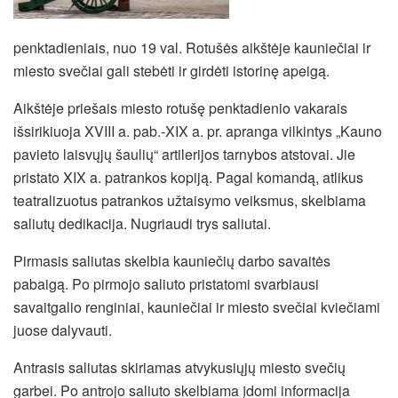
penktadieniais, nuo 19 val. Rotušės aikštėje kauniečiai ir
miesto svečiai gali stebėti ir girdėti istorinę apeigą.
Aikštėje priešais miesto rotušę penktadienio vakarais
išsirikiuoja XVIII a. pab.-XIX a. pr. apranga vilkintys „Kauno
pavieto laisvųjų šaulių“ artilerijos tarnybos atstovai. Jie
pristato XIX a. patrankos kopiją. Pagal komandą, atlikus
teatralizuotus patrankos užtaisymo veiksmus, skelbiama
saliutų dedikacija. Nugriaudi trys saliutai.
Pirmasis saliutas skelbia kauniečių darbo savaitės
pabaigą.
Po pirmojo saliuto pristatomi svarbiausi
savaitgalio renginiai, kauniečiai ir miesto svečiai kviečiami
juose dalyvauti.
Antrasis saliutas skiriamas atvykusiųjų miesto svečių
garbei. Po antrojo saliuto skelbiama įdomi informacija