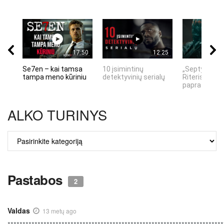
17:50
12:25
Se7en – kai tamsa
10 įsimintinų
„Septynių Ka
tampa meno kūriniu
detektyvinių serialų
Riteris" – kai
paprastumas
ALKO TURINYS
ALKO
TURINYS
Pastabos
2
Valdas
13 metų ago