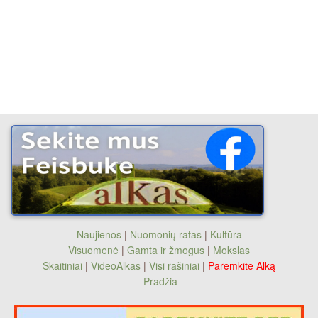
Naujienos
|
Nuomonių ratas
|
Kultūra
Visuomenė
|
Gamta ir žmogus
|
Mokslas
Skaitiniai
|
VideoAlkas
|
Visi rašiniai
|
Paremkite Alką
Pradžia