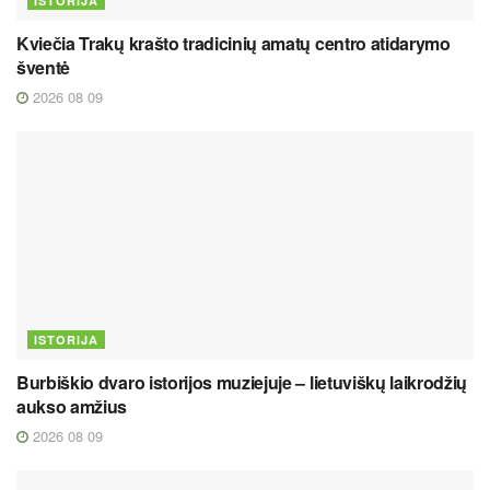
ISTORIJA
Kviečia Trakų krašto tradicinių amatų centro atidarymo
šventė
2026 08 09
ISTORIJA
Burbiškio dvaro istorijos muziejuje – lietuviškų laikrodžių
aukso amžius
2026 08 09