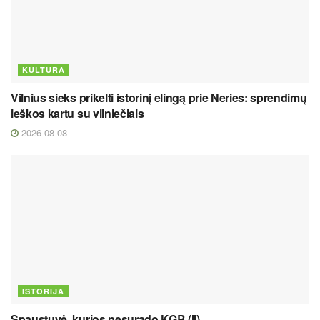
KULTŪRA
Vilnius sieks prikelti istorinį elingą prie Neries: sprendimų
ieškos kartu su vilniečiais
2026 08 08
ISTORIJA
Spaustuvė, kurios nesurado KGB (II)