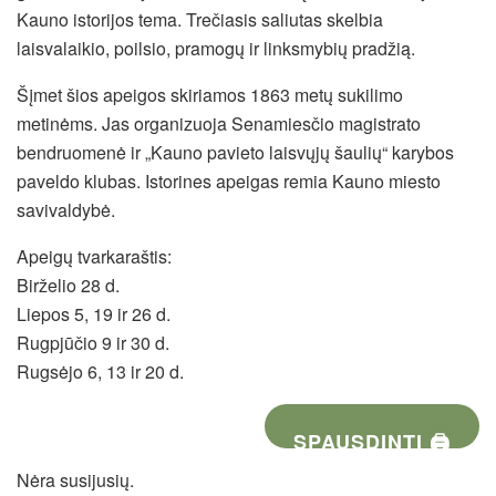
Kauno istorijos tema. Trečiasis saliutas skelbia
laisvalaikio, poilsio, pramogų ir linksmybių pradžią.
Šįmet šios apeigos skiriamos 1863 metų sukilimo
metinėms. Jas organizuoja Senamiesčio magistrato
bendruomenė ir „Kauno pavieto laisvųjų šaulių“ karybos
paveldo klubas. Istorines apeigas remia Kauno miesto
savivaldybė.
Apeigų tvarkaraštis:
Birželio 28 d.
Liepos 5, 19 ir 26 d.
Rugpjūčio 9 ir 30 d.
Rugsėjo 6, 13 ir 20 d.
SPAUSDINTI 🖨
Nėra susijusių.