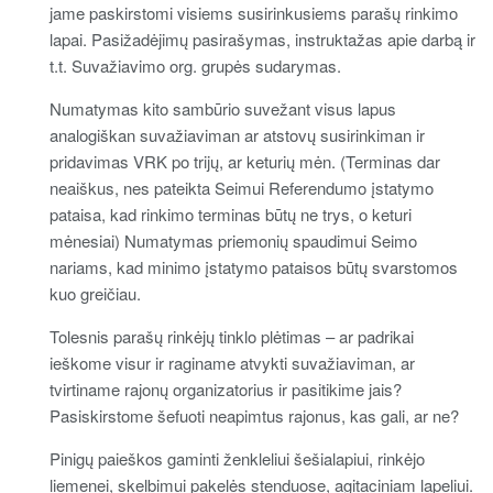
jame paskirstomi visiems susirinkusiems parašų rinkimo
lapai. Pasižadėjimų pasirašymas, instruktažas apie darbą ir
t.t. Suvažiavimo org. grupės sudarymas.
Numatymas kito sambūrio suvežant visus lapus
analogiškan suvažiaviman ar atstovų susirinkiman ir
pridavimas VRK po trijų, ar keturių mėn. (Terminas dar
neaiškus, nes pateikta Seimui Referendumo įstatymo
pataisa, kad rinkimo terminas būtų ne trys, o keturi
mėnesiai) Numatymas priemonių spaudimui Seimo
nariams, kad minimo įstatymo pataisos būtų svarstomos
kuo greičiau.
Tolesnis parašų rinkėjų tinklo plėtimas – ar padrikai
ieškome visur ir raginame atvykti suvažiaviman, ar
tvirtiname rajonų organizatorius ir pasitikime jais?
Pasiskirstome šefuoti neapimtus rajonus, kas gali, ar ne?
Pinigų paieškos gaminti ženkleliui šešialapiui, rinkėjo
liemenei, skelbimui pakelės stenduose, agitaciniam lapeliui.