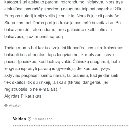
kategoriškai atsisako paremti referendumo iniciatyva. Nors trys
atskalūnai pasirašė); socdemų dauguma taip pat pagarbiai žiūri į
Europos sutartį ir bijo veltis į konfliktą. Nors iš jų keli pasirašė.
Siurprizas, bet Darbo partijos frakcija pasirašė beveik visa. Po
balsavimo dėl referendumo, mes galėsime skelbti oficialų
balsavusiųju už ar prieš sąrašą
Tačiau mums bet kokiu atveju tai tik padės, nes jei reikalavimas
balsuoti bus atmestas, taps lengviau ne tik motyvuoti save
pačius (paaiškės, kad Lietuvą valdo Čičinskų dauguma), bet ir
lengviau išprašyti parašų iš gyventojų. Jei kas pasiryžęs
aktyviau paspausti seimo narius, tai pranešu, kad jie dar šiek
tiek skaitosi tik su rinkėjų laiškais (tikrais, dar geriau, jei
registruotais, o ne e-mailais). ”
Algirdas Pilkauskas
Atsakyti
Valdas
13 metų ago
*******************************************************************