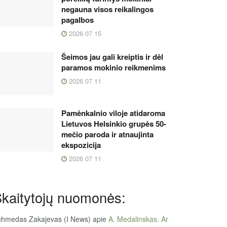
negauna visos reikalingos
pagalbos
2026 07 15
Šeimos jau gali kreiptis ir dėl
paramos mokinio reikmenims
2026 07 11
Pamėnkalnio viloje atidaroma
Lietuvos Helsinkio grupės 50-
mečio paroda ir atnaujinta
ekspozicija
2026 07 11
kaitytojų nuomonės:
chmedas Zakajevas (I News)
apie
A. Medalinskas. Ar