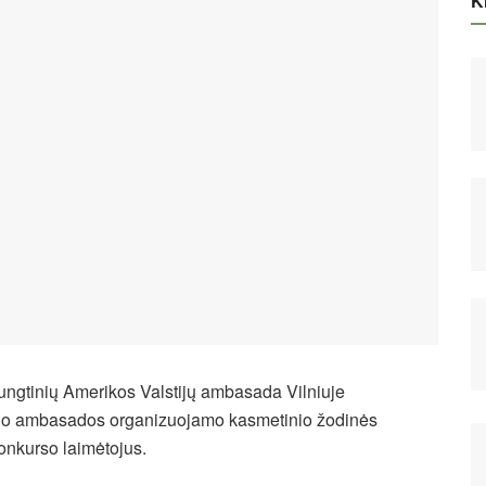
Ki
ungtinių Amerikos Valstijų ambasada Vilniuje
jo ambasados organizuojamo kasmetinio žodinės
konkurso laimėtojus.