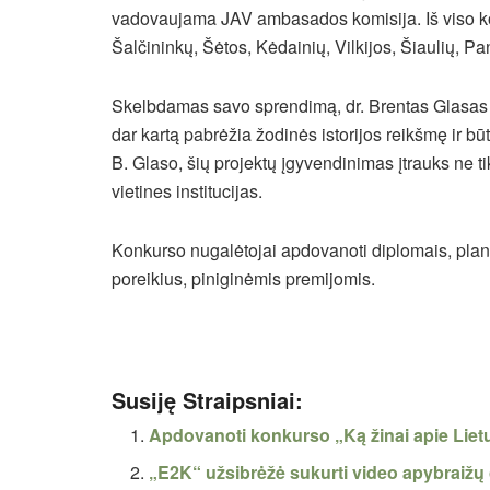
vadovaujama JAV ambasados komisija. Iš viso ko
Šalčininkų, Šėtos, Kėdainių, Vilkijos, Šiaulių, P
Skelbdamas savo sprendimą, dr. Brentas Glasas s
dar kartą pabrėžia žodinės istorijos reikšmę ir b
B. Glaso, šių projektų įgyvendinimas įtrauks ne 
vietines institucijas.
Konkurso nugalėtojai apdovanoti diplomais, planše
poreikius, piniginėmis premijomis.
Susiję Straipsniai:
Apdovanoti konkurso „Ką žinai apie Liet
„E2K“ užsibrėžė sukurti video apybraižų c