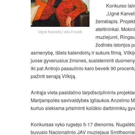
Konkurso laim
„Ugnė Karvelis
žemėlapis. Projek
ateitininkai. Moki
Ugnė Karvelis | vdu.lt nuotr.
muziejumi, Ringaud
žodinės istorijos
asmenybę, išleis kalendorių ir sukurs filmą. Vilki
juose gyvenusius žmones, susisteminti duomenys 
iki pat Antrojo pasaulinio karo beveik 90 procent
pažinti senąją Vilkiją.
Antrąja vieta pasidalino tarpdisciplininis projekt
Marijampolės savivaldybės Igliaukos Anzelmo Ma
kuriuo siekiama prisiminti kolūkio darbininkių gy
Konkursas vyko rugsėjo 5-17 dienomis. Nugalėtojus
buvusio Nacionalinio JAV muziejaus Smithsonian 