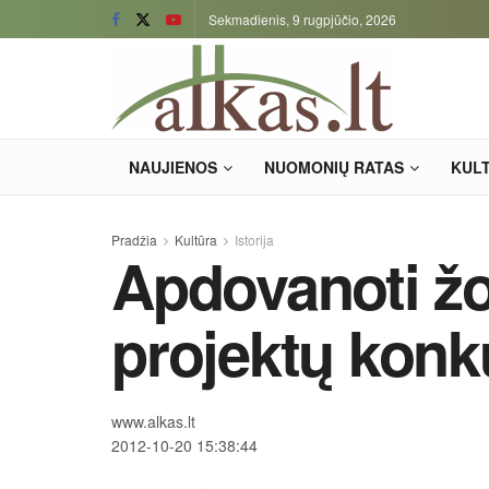
Sekmadienis, 9 rugpjūčio, 2026
NAUJIENOS
NUOMONIŲ RATAS
KUL
Pradžia
Kultūra
Istorija
Apdovanoti žo
projektų konk
www.alkas.lt
2012-10-20 15:38:44