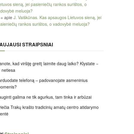
etuvos sieną, jei pasieniečių rankos surištos, o
adovybė meluoja?
++
apie
J. Vaiškūnas. Kas apsaugos Lietuvos sieną, jei
sieniečių rankos surištos, o vadovybė meluoja?
AUJAUSI STRAIPSNIAI
note, kad viršiję greitį laimite daug laiko? Klystate −
i netiesa
rduodate telefoną – padovanojate asmeninius
uomenis?
uginti galima ne tik agurkus, tam tinka ir arbūzai
iečia Trakų krašto tradicinių amatų centro atidarymo
entė