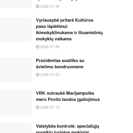
2026 07 30
Vyriausybė pritarė Kultūros
paso išplėtimui
ikimokyklinukams ir lituanistinių
mokyklų vaikams
2026 07 29
Prezidentas susitiko su
švietimo bendruomene
2026 07 23
VRK nutraukė Marijampolės
mero Povilo Isodos įgaliojimus
2026 07 16
Valstybės kontrolė: specialiųjų
poreikių turintys mokiniai