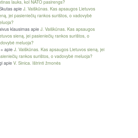
tinas lauks, kol NATO pasirengs?
Skutas
apie
J. Vaiškūnas. Kas apsaugos Lietuvos
eną, jei pasieniečių rankos surištos, o vadovybė
eluoja?
ivus klausimas
apie
J. Vaiškūnas. Kas apsaugos
etuvos sieną, jei pasieniečių rankos surištos, o
adovybė meluoja?
++
apie
J. Vaiškūnas. Kas apsaugos Lietuvos sieną, jei
sieniečių rankos surištos, o vadovybė meluoja?
gi
apie
V. Sinica. Ištrinti žmonės