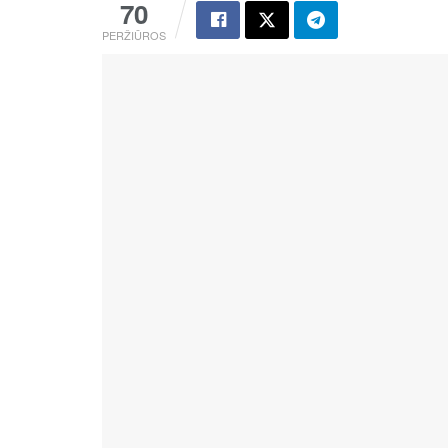
70
PERŽIŪROS