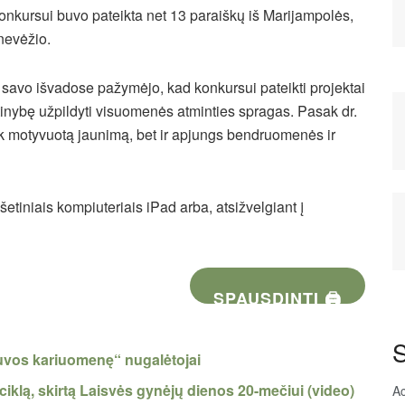
nkursui buvo pateikta net 13 paraiškų iš Marijampolės,
anevėžio.
avo išvadose pažymėjo, kad konkursui pateikti projektai
ūtinybę užpildyti visuomenės atminties spragas. Pasak dr.
tik motyvuotą jaunimą, bet ir apjungs bendruomenės ir
tiniais kompiuteriais iPad arba, atsižvelgiant į
SPAUSDINTI 🖨
S
uvos kariuomenę“ nugalėtojai
iklą, skirtą Laisvės gynėjų dienos 20-mečiui (video)
A