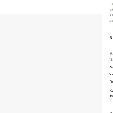
Li
v
+
pa
N
Ma
ta
Pa
d
Ra
Kv
šv