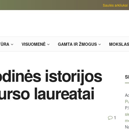
Saulės arkliukai
TŪRA
VISUOMENĖ
GAMTA IR ŽMOGUS
MOKSLA
dinės istorijos
S
urso laureatai
A
Pu
P.
si
1
m
Na