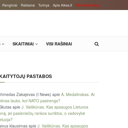
Renginiai
Reklama
Turinys
Apie Alkas.lt
Paremkite Alką
S
SKAITINIAI
VISI RAŠINIAI
KAITYTOJŲ PASTABOS
chmedas Zakajevas (I News)
apie
A. Medalinskas. Ar
tinas lauks, kol NATO pasirengs?
Skutas
apie
J. Vaiškūnas. Kas apsaugos Lietuvos
eną, jei pasieniečių rankos surištos, o vadovybė
eluoja?
ivus klausimas
apie
J. Vaiškūnas. Kas apsaugos