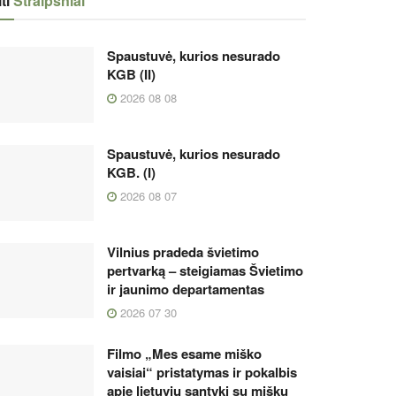
ti
Straipsniai
Spaustuvė, kurios nesurado
KGB (II)
2026 08 08
Spaustuvė, kurios nesurado
KGB. (I)
2026 08 07
Vilnius pradeda švietimo
pertvarką – steigiamas Švietimo
ir jaunimo departamentas
2026 07 30
Filmo „Mes esame miško
vaisiai“ pristatymas ir pokalbis
apie lietuvių santykį su mišku