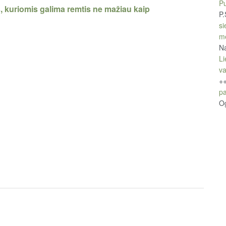
Pu
, kuriomis galima remtis ne mažiau kaip
P.
si
m
Na
Li
v
+
pa
O