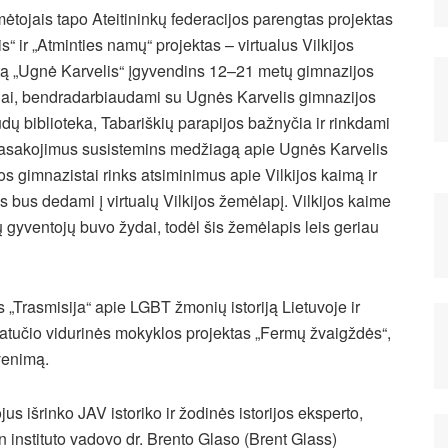
ėtojais tapo Ateitininkų federacijos parengtas projektas
“ ir „Atminties namų“ projektas – virtualus Vilkijos
tą „Ugnė Karvelis“ įgyvendins 12–21 metų gimnazijos
niai, bendradarbiaudami su Ugnės Karvelis gimnazijos
ų biblioteka, Tabariškių parapijos bažnyčia ir rinkdami
 pasakojimus susistemins medžiagą apie Ugnės Karvelis
jos gimnazistai rinks atsiminimus apie Vilkijos kaimą ir
bus dedami į virtualų Vilkijos žemėlapį.
Vilkijos kaime
ų gyventojų buvo žydai, todėl šis žemėlapis leis geriau
as „Trasmisija“ apie LGBT žmonių istoriją Lietuvoje ir
tučio vidurinės mokyklos projektas „Fermų žvaigždės“,
venimą.
 išrinko JAV istoriko ir žodinės istorijos eksperto,
instituto vadovo dr. Brento Glaso (Brent Glass)