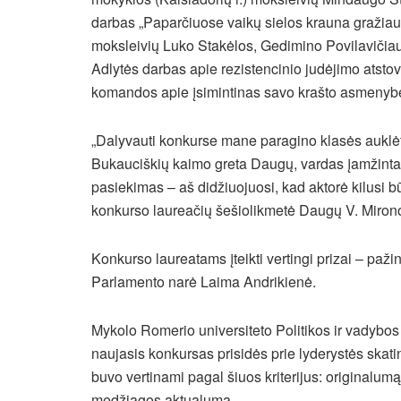
darbas „Paparčiuose vaikų sielos krauna gražiau
moksleivių Luko Stakėlos, Gedimino Povilavičia
Adlytės darbas apie rezistencinio judėjimo atsto
komandos apie įsimintinas savo krašto asmenyb
„Dalyvauti konkurse mane paragino klasės auklėto
Bukauciškių kaimo greta Daugų, vardas įamžintas 
pasiekimas – aš didžiuojuosi, kad aktorė kilusi b
konkurso laureačių šešiolikmetė Daugų V. Mirono
Konkurso laureatams įteikti vertingi prizai – pažin
Parlamento narė Laima Andrikienė.
Mykolo Romerio universiteto Politikos ir vadybos 
naujasis konkursas prisidės prie lyderystės ska
buvo vertinami pagal šiuos kriterijus: originalum
medžiagos aktualumą.