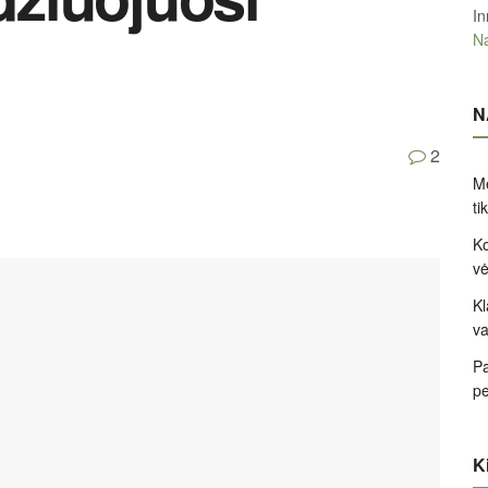
In
Na
N
2
Me
ti
Ko
v
Kl
va
Pa
pe
Ki