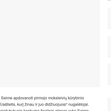
ę Seime apdovanoti pirmojo moksleivių kūrybinio
raštietis, kurį žinau ir juo didžiuojuosi“ nugalėtojai.
etį trukusio konkurso finalinis etapas vyko Seimo