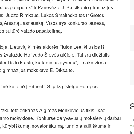
sius pumpurus“ ir Panevėžio J. Balčikonio gimnazijos
us, Juozo Rimkaus, Lukos Smalinskaitės ir Gretos
vą Antaną Jasnauską. Visos trys konkurso laureatų
es sukūrė vaizdo pasakojimą.
ja. Lietuvių kilmės aktorės Rutos Lee, kilusios iš
žvaigžde Holivudo Šlovės alėjoje. Tai yra didžiulis
ūtent iš to krašto, kuriame aš gyvenu“, – sakė viena
 gimnazijos moksleivė E. Diksaitė.
tinė kelionė į Briuselį. Šį prizą įsteigė Europos
S
fakulteto dekanas Algirdas Monkevičius tikisi, kad
tinimo mokyklose. Konkurse dalyvavusių moksleivių darbai
+
ą, kūrybiškumą, novatoriškumą, turinio analitiškumą ir
pa
In