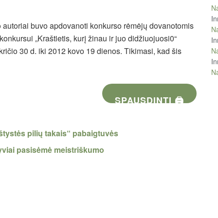
Na
In
ko autoriai buvo apdovanoti konkurso rėmėjų dovanotomis
Na
kursui „Kraštietis, kurį žinau ir juo didžiuojuosi0“
In
ičio 30 d. iki 2012 kovo 19 dienos. Tikimasi, kad šis
Na
In
Na
SPAUSDINTI 🖨
tystės pilių takais“ pabaigtuvės
yviai pasisėmė meistriškumo