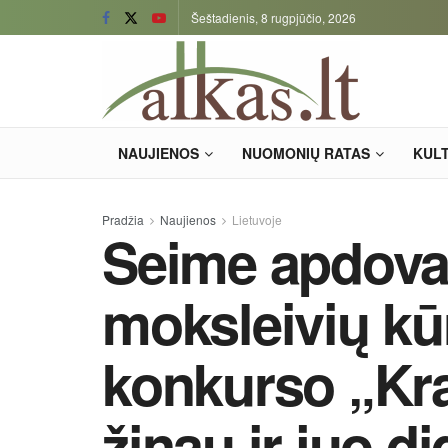
Šeštadienis, 8 rugpjūčio, 2026
NAUJIENOS
NUOMONIŲ RATAS
KUL
Pradžia
Naujienos
Lietuvoje
Seime apdova
moksleivių kū
konkurso „Kraš
žinau ir juo d