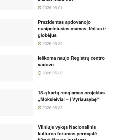
2026 06 01
Prezidentas apdovanojo
nusipelniusias mamas, tėčius ir
globėjus
2026 05 29
Ieškoma naujo Registrų centro
vadovo
2026 05 29
18-ą kartą rengiamas projektas
„Moksleiviai – į Vyriausybę“
2026 05 28
Vilniuje vykęs Nacionalinis
kultūros forumas permąstė