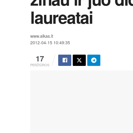
laureatai
www.alkas.lt
2012-04-15 10:49:35
17
PERŽIŪROS