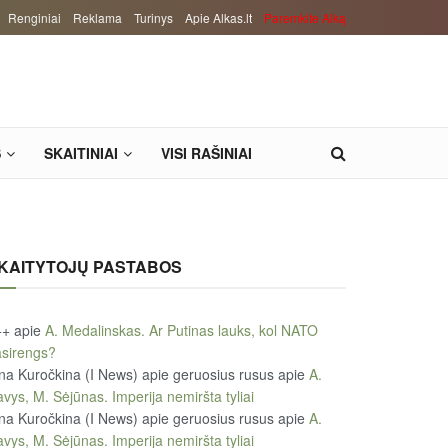
Renginiai
Reklama
Turinys
Apie Alkas.lt
Paremkite Alką
S
SKAITINIAI
VISI RAŠINIAI
KAITYTOJŲ PASTABOS
++
apie
A. Medalinskas. Ar Putinas lauks, kol NATO
sirengs?
na Kuročkina (I News) apie geruosius rusus
apie
A.
vys, M. Sėjūnas. Imperija nemiršta tyliai
na Kuročkina (I News) apie geruosius rusus
apie
A.
vys, M. Sėjūnas. Imperija nemiršta tyliai