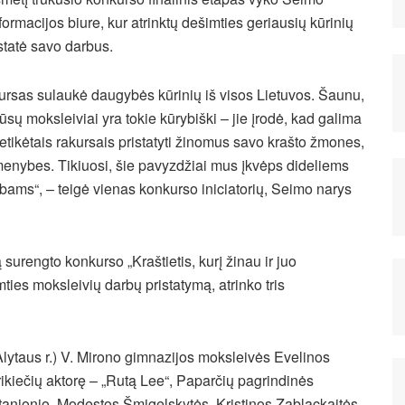
ormacijos biure, kur atrinktų dešimties geriausių kūrinių
istatė savo darbus.
rsas sulaukė daugybės kūrinių iš visos Lietuvos. Šaunu,
sų moksleiviai yra tokie kūrybiški – jie įrodė, kad galima
netikėtais rakursais pristatyti žinomus savo krašto žmones,
menybes. Tikiuosi, šie pavyzdžiai mus įkvėps dideliems
rbams“, – teigė vienas konkurso iniciatorių, Seimo narys
surengto konkurso „Kraštietis, kurį žinau ir juo
mties moksleivių darbų pristatymą, atrinko tris
lytaus r.) V. Mirono gimnazijos moksleivės Evelinos
rikiečių aktorę – „Rutą Lee“, Paparčių pagrindinės
tanionio, Modestos Šmigelskytės, Kristinos Zablackaitės