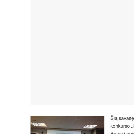
Šią savait
konkurso „K
Bemaž pusm