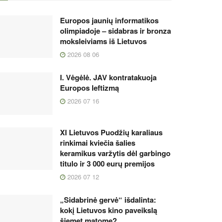
Europos jaunių informatikos
olimpiadoje – sidabras ir bronza
moksleiviams iš Lietuvos
2026 08 06
I. Vėgėlė. JAV kontratakuoja
Europos leftizmą
2026 07 16
XI Lietuvos Puodžių karaliaus
rinkimai kviečia šalies
keramikus varžytis dėl garbingo
titulo ir 3 000 eurų premijos
2026 07 12
„Sidabrinė gervė“ išdalinta:
kokį Lietuvos kino paveikslą
šiemet matome?