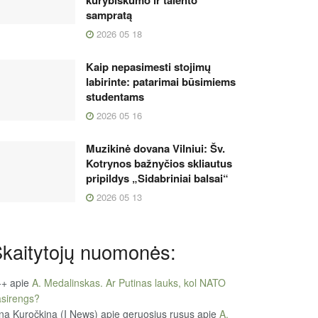
kūrybiškumo ir talento
sampratą
2026 05 18
Kaip nepasimesti stojimų
labirinte: patarimai būsimiems
studentams
2026 05 16
Muzikinė dovana Vilniui: Šv.
Kotrynos bažnyčios skliautus
pripildys „Sidabriniai balsai“
2026 05 13
kaitytojų nuomonės:
++
apie
A. Medalinskas. Ar Putinas lauks, kol NATO
sirengs?
na Kuročkina (I News) apie geruosius rusus
apie
A.