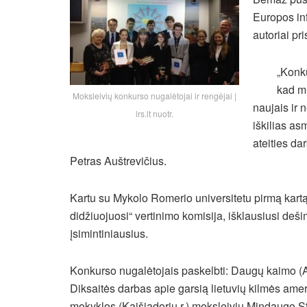
Europos inf
autoriai pr
„Konku
kad mū
Moksleivių konkurso nugalėtojai ir rengėjai |
naujais ir 
lrs.lt nuotr.
iškilias as
ateities da
Petras Auštrevičius.
Kartu su Mykolo Romerio universitetu pirmą kartą 
didžiuojuosi“ vertinimo komisija, išklausiusi deši
įsimintiniausius.
Konkurso nugalėtojais paskelbti: Daugų kaimo (A
Diksaitės darbas apie garsią lietuvių kilmės ame
mokyklos (Kaišiadorių r.) moksleivių Mindaugo S