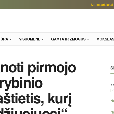
Saulės arkliukai
TŪRA
VISUOMENĖ
GAMTA IR ŽMOGUS
MOKSLA
noti pirmojo
S
rybinio
+
pa
tietis, kurį
In
Na
idžiuojuosi“
In
Na