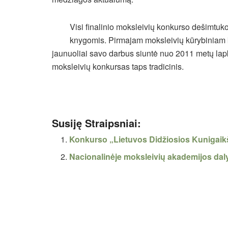
Visi finalinio moksleivių konkurso dešimtu
knygomis. Pirmajam moksleivių kūrybiniam kon
jaunuoliai savo darbus siuntė nuo 2011 metų lapkr
moksleivių konkursas taps tradicinis.
Susiję Straipsniai:
Konkurso „Lietuvos Didžiosios Kunigaikš
Nacionalinėje moksleivių akademijos dal