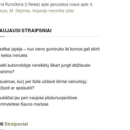
na Kuročkina (I News) apie geruosius rusus
apie
A.
vys, M. Sėjūnas. Imperija nemiršta tyliai
AUJAUSI STRAIPSNIAI
dikai įspėja – nuo vieno guminuko iki komos gali skirti
k kelios minutės
dėl automobilyje nereikėtų iškart jungti didžiausio
ėsinimo?
ausimas, kurį per liūtis uždavė šimtai vairuotojų:
žiuoti ar apsisukti?
ukščiai jau peri naujose plūduriuojančiose
rimvietėse Kauno mariose
ti
Straipsniai