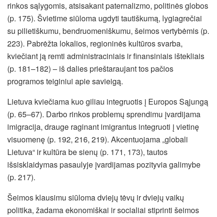
rinkos sąlygomis, atsisakant paternalizmo, politinės globos
(p. 175). Švietime siūloma ugdyti tautiškumą, lygiagrečiai
su pilietiškumu, bendruomeniškumu, šeimos vertybėmis (p.
223). Pabrėžta lokalios, regioninės kultūros svarba,
kviečiant ją remti administraciniais ir finansiniais ištekliais
(p. 181–182) – iš dalies prieštaraujant tos pačios
programos teiginiui apie savieigą.
Lietuva kviečiama kuo giliau integruotis į Europos Sąjungą
(p. 65–67). Darbo rinkos problemų sprendimu įvardijama
imigracija, drauge raginant imigrantus integruoti į vietinę
visuomenę (p. 192, 216, 219). Akcentuojama „globali
Lietuva“ ir kultūra be sienų (p. 171, 173), tautos
išsisklaidymas pasaulyje įvardijamas pozityvia galimybe
(p. 217).
Šeimos klausimu siūloma dviejų tėvų ir dviejų vaikų
politika, žadama ekonomiškai ir socialiai stiprinti šeimos