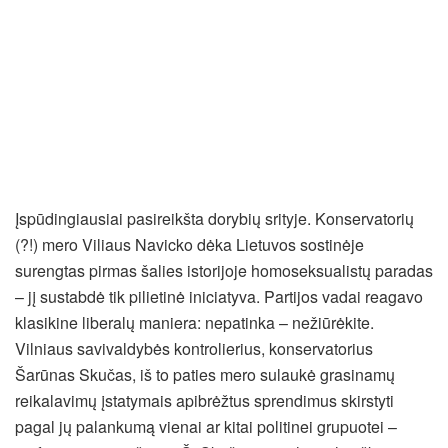
Įspūdingiausiai pasireikšta dorybių srityje. Konservatorių
(?!) mero Viliaus Navicko dėka Lietuvos sostinėje
surengtas pirmas šalies istorijoje homoseksualistų paradas
– jį sustabdė tik pilietinė iniciatyva. Partijos vadai reagavo
klasikine liberalų maniera: nepatinka – nežiūrėkite.
Vilniaus savivaldybės kontrolierius, konservatorius
Šarūnas Skučas, iš to paties mero sulaukė grasinamų
reikalavimų įstatymais apibrėžtus sprendimus skirstyti
pagal jų palankumą vienai ar kitai politinei grupuotei –