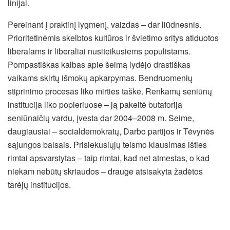
linijai.
Pereinant į praktinį lygmenį, vaizdas – dar liūdnesnis.
Prioritetinėmis skelbtos kultūros ir švietimo sritys atiduotos
liberalams ir liberaliai nusiteikusiems populistams.
Pompastiškas kalbas apie šeimą lydėjo drastiškas
vaikams skirtų išmokų apkarpymas. Bendruomenių
stiprinimo procesas liko mirties taške. Renkamų seniūnų
institucija liko popieriuose – ją pakeitė butaforija
seniūnaičių vardu, įvesta dar 2004–2008 m. Seime,
daugiausiai – socialdemokratų, Darbo partijos ir Tėvynės
sąjungos balsais. Prisiekusiųjų teismo klausimas išties
rimtai apsvarstytas – taip rimtai, kad net atmestas, o kad
niekam nebūtų skriaudos – drauge atsisakyta žadėtos
tarėjų institucijos.