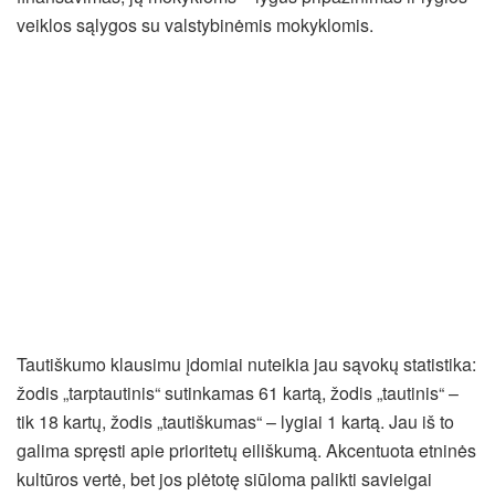
veiklos sąlygos su valstybinėmis mokyklomis.
Tautiškumo klausimu įdomiai nuteikia jau sąvokų statistika:
žodis „tarptautinis“ sutinkamas 61 kartą, žodis „tautinis“ –
tik 18 kartų, žodis „tautiškumas“ – lygiai 1 kartą. Jau iš to
galima spręsti apie prioritetų eiliškumą. Akcentuota etninės
kultūros vertė, bet jos plėtotę siūloma palikti savieigai