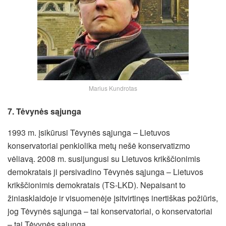
Marius Kundrotas
7. Tėvynės sąjunga
1993 m. įsikūrusi Tėvynės sąjunga – Lietuvos
konservatoriai penkiolika metų nešė konservatizmo
vėliavą. 2008 m. susijungusi su Lietuvos krikščionimis
demokratais ji persivadino Tėvynės sąjunga – Lietuvos
krikščionimis demokratais (TS-LKD). Nepaisant to
žiniasklaidoje ir visuomenėje įsitvirtinęs inertiškas požiūris,
jog Tėvynės sąjunga – tai konservatoriai, o konservatoriai
– tai Tėvynės sąjunga.