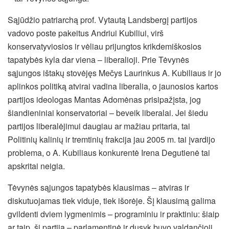
Sąjūdžio patriarchą prof. Vytautą Landsbergį partijos
vadovo poste pakeitus Andriui Kubiliui, virš
konservatyviosios ir vėliau prijungtos krikdemiškosios
tapatybės kyla dar viena – liberalioji.
Prie Tėvynės
sąjungos ištakų stovėjęs Mečys Laurinkus A. Kubiliaus ir jo
aplinkos politiką atvirai vadina liberalia, o jaunosios kartos
partijos ideologas Mantas Adomėnas prisipažįsta, jog
šiandieniniai konservatoriai – beveik liberalai. Jei šiedu
partijos liberalėjimui daugiau ar mažiau pritaria, tai
Politinių kalinių ir tremtinių frakcija jau 2005 m. tai įvardijo
problema, o A. Kubiliaus konkurentė Irena Degutienė tai
apskritai neigia.
Tėvynės sąjungos tapatybės klausimas – atviras ir
diskutuojamas tiek viduje, tiek išorėje. Šį klausimą galima
gvildenti dviem lygmenimis – programiniu ir praktiniu: šiaip
ar taip, ši partija – parlamentinė ir dusyk buvo valdančioji.