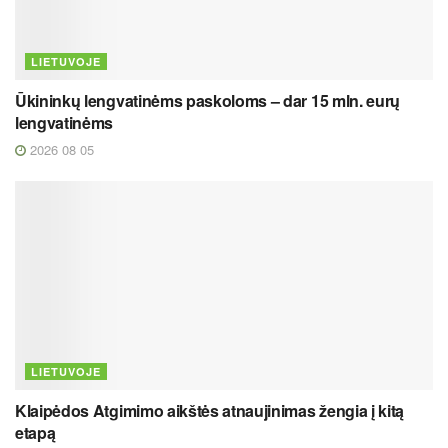
LIETUVOJE
Ūkininkų lengvatinėms paskoloms – dar 15 mln. eurų
lengvatinėms
2026 08 05
LIETUVOJE
Klaipėdos Atgimimo aikštės atnaujinimas žengia į kitą
etapą