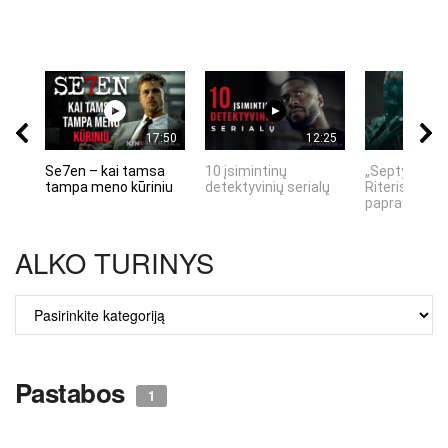
17:50
12:25
Se7en – kai tamsa
10 įsimintinų
„Septynių Ka
tampa meno kūriniu
detektyvinių serialų
Riteris" – kai
paprastumas
ALKO TURINYS
ALKO
TURINYS
Pastabos
1