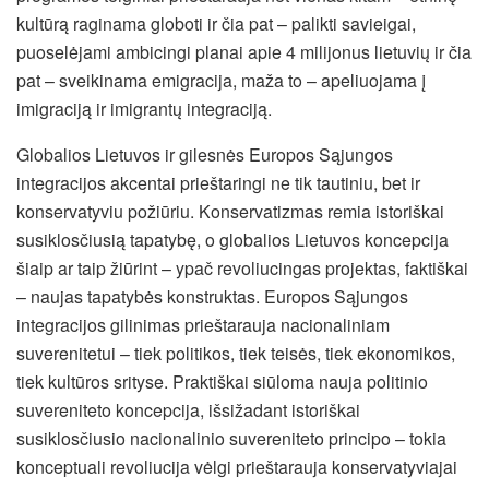
kultūrą raginama globoti ir čia pat – palikti savieigai,
puoselėjami ambicingi planai apie 4 milijonus lietuvių ir čia
pat – sveikinama emigracija, maža to – apeliuojama į
imigraciją ir imigrantų integraciją.
Globalios Lietuvos ir gilesnės Europos Sąjungos
integracijos akcentai prieštaringi ne tik tautiniu, bet ir
konservatyviu požiūriu. Konservatizmas remia istoriškai
susiklosčiusią tapatybę, o globalios Lietuvos koncepcija
šiaip ar taip žiūrint – ypač revoliucingas projektas, faktiškai
– naujas tapatybės konstruktas. Europos Sąjungos
integracijos gilinimas prieštarauja nacionaliniam
suverenitetui – tiek politikos, tiek teisės, tiek ekonomikos,
tiek kultūros srityse. Praktiškai siūloma nauja politinio
suvereniteto koncepcija, išsižadant istoriškai
susiklosčiusio nacionalinio suvereniteto principo – tokia
konceptuali revoliucija vėlgi prieštarauja konservatyviajai