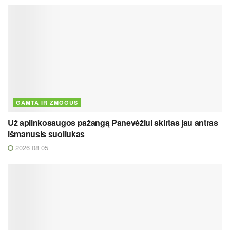
GAMTA IR ŽMOGUS
Už aplinkosaugos pažangą Panevėžiui skirtas jau antras
išmanusis suoliukas
2026 08 05