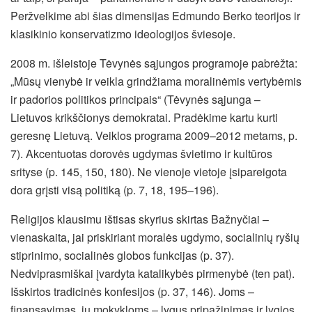
Peržvelkime abi šias dimensijas Edmundo Berko teorijos ir
klasikinio konservatizmo ideologijos šviesoje.
2008 m. išleistoje Tėvynės sąjungos programoje pabrėžta:
„Mūsų vienybė ir veikla grindžiama moralinėmis vertybėmis
ir padorios politikos principais“ (Tėvynės sąjunga –
Lietuvos krikščionys demokratai. Pradėkime kartu kurti
geresnę Lietuvą. Veiklos programa 2009–2012 metams, p.
7). Akcentuotas dorovės ugdymas švietimo ir kultūros
srityse (p. 145, 150, 180). Ne vienoje vietoje įsipareigota
dora grįsti visą politiką (p. 7, 18, 195–196).
Religijos klausimu ištisas skyrius skirtas Bažnyčiai –
vienaskaita, jai priskiriant moralės ugdymo, socialinių ryšių
stiprinimo, socialinės globos funkcijas (p. 37).
Nedviprasmiškai įvardyta katalikybės pirmenybė (ten pat).
Išskirtos tradicinės konfesijos (p. 37, 146). Joms –
finansavimas, jų mokykloms – lygus pripažinimas ir lygios