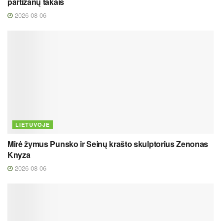
partizanų takais
2026 08 06
LIETUVOJE
Mirė žymus Punsko ir Seinų krašto skulptorius Zenonas
Knyza
2026 08 06