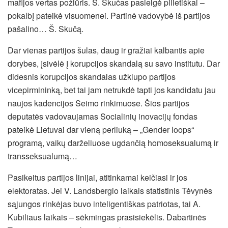
mafijos vertas požiūris. Š. Skučas pasielgė pilietiškai –
pokalbį pateikė visuomenei. Partinė vadovybė iš partijos
pašalino… Š. Skučą.
Dar vienas partijos šulas, daug ir gražiai kalbantis apie
dorybes, įsivėlė į korupcijos skandalą su savo institutu. Dar
didesnis korupcijos skandalas užklupo partijos
vicepirmininką, bet tai jam netrukdė tapti jos kandidatu jau
naujos kadencijos Seimo rinkimuose. Šios partijos
deputatės vadovaujamas Socialinių inovacijų fondas
pateikė Lietuvai dar vieną perliuką – „Gender loops“
programą, vaikų darželiuose ugdančią homoseksualumą ir
transseksualumą…
Pasikeitus partijos linijai, atitinkamai keičiasi ir jos
elektoratas. Jei V. Landsbergio laikais statistinis Tėvynės
sąjungos rinkėjas buvo inteligentiškas patriotas, tai A.
Kubiliaus laikais – sėkmingas prasisiekėlis. Dabartinės