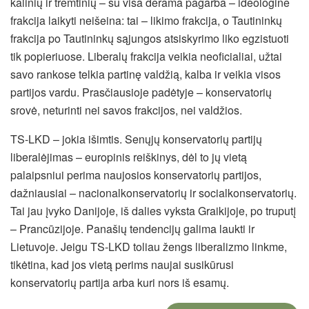
kalinių ir tremtinių – su visa derama pagarba – ideologine
frakcija laikyti neišeina: tai – likimo frakcija, o Tautininkų
frakcija po Tautininkų sąjungos atsiskyrimo liko egzistuoti
tik popieriuose. Liberalų frakcija veikia neoficialiai, užtai
savo rankose telkia partinę valdžią, kalba ir veikia visos
partijos vardu. Prasčiausioje padėtyje – konservatorių
srovė, neturinti nei savos frakcijos, nei valdžios.
TS-LKD – jokia išimtis. Senųjų konservatorių partijų
liberalėjimas – europinis reiškinys, dėl to jų vietą
palaipsniui perima naujosios konservatorių partijos,
dažniausiai – nacionalkonservatorių ir socialkonservatorių.
Tai jau įvyko Danijoje, iš dalies vyksta Graikijoje, po truputį
– Prancūzijoje. Panašių tendencijų galima laukti ir
Lietuvoje. Jeigu TS-LKD toliau žengs liberalizmo linkme,
tikėtina, kad jos vietą perims naujai susikūrusi
konservatorių partija arba kuri nors iš esamų.