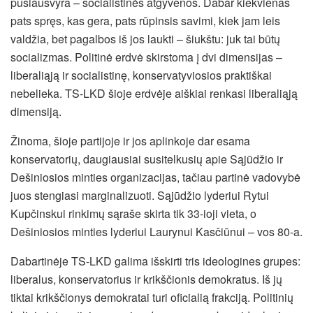
pusiausvyra – socialistinės atgyvenos. Dabar kiekvienas
pats spręs, kas gera, pats rūpinsis savimi, kiek jam leis
valdžia, bet pagalbos iš jos laukti – šiukštu: juk tai būtų
socializmas. Politinė erdvė skirstoma į dvi dimensijas –
liberaliąją ir socialistinę, konservatyviosios praktiškai
nebelieka. TS-LKD šioje erdvėje aiškiai renkasi liberaliąją
dimensiją.
Žinoma, šioje partijoje ir jos aplinkoje dar esama
konservatorių, daugiausiai susitelkusių apie Sąjūdžio ir
Dešiniosios minties organizacijas, tačiau partinė vadovybė
juos stengiasi marginalizuoti. Sąjūdžio lyderiui Rytui
Kupčinskui rinkimų sąraše skirta tik 33-ioji vieta, o
Dešiniosios minties lyderiui Laurynui Kasčiūnui – vos 80-a.
Dabartinėje TS-LKD galima išskirti tris ideologines grupes:
liberalus, konservatorius ir krikščionis demokratus. Iš jų
tiktai krikščionys demokratai turi oficialią frakciją. Politinių