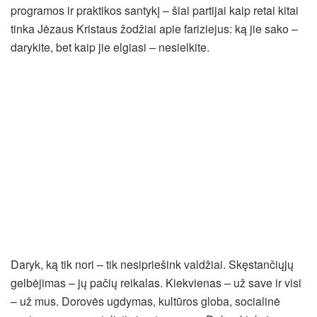
programos ir praktikos santykį – šiai partijai kaip retai kitai
tinka Jėzaus Kristaus žodžiai apie fariziejus: ką jie sako –
darykite, bet kaip jie elgiasi – nesielkite.
Daryk, ką tik nori – tik nesipriešink valdžiai. Skęstančiųjų
gelbėjimas – jų pačių reikalas. Kiekvienas – už save ir visi
– už mus. Dorovės ugdymas, kultūros globa, socialinė