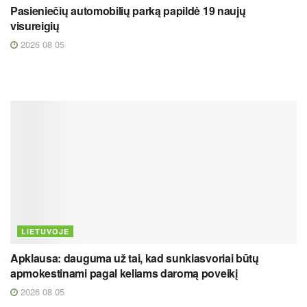
Pasieniečių automobilių parką papildė 19 naujų
visureigių
2026 08 05
LIETUVOJE
Apklausa: dauguma už tai, kad sunkiasvoriai būtų
apmokestinami pagal keliams daromą poveikį
2026 08 05