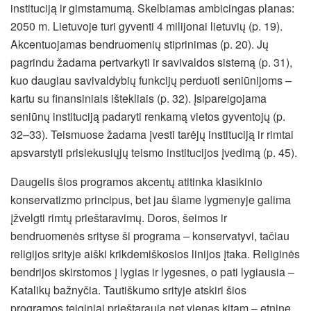
instituciją ir gimstamumą. Skelbiamas ambicingas planas:
2050 m. Lietuvoje turi gyventi 4 milijonai lietuvių (p. 19).
Akcentuojamas bendruomenių stiprinimas (p. 20). Jų
pagrindu žadama pertvarkyti ir savivaldos sistemą (p. 31),
kuo daugiau savivaldybių funkcijų perduoti seniūnijoms –
kartu su finansiniais ištekliais (p. 32). Įsipareigojama
seniūnų instituciją padaryti renkamą vietos gyventojų (p.
32–33). Teismuose žadama įvesti tarėjų instituciją ir rimtai
apsvarstyti prisiekusiųjų teismo institucijos įvedimą (p. 45).
Daugelis šios programos akcentų atitinka klasikinio
konservatizmo principus, bet jau šiame lygmenyje galima
įžvelgti rimtų prieštaravimų. Doros, šeimos ir
bendruomenės srityse ši programa – konservatyvi, tačiau
religijos srityje aiški krikdemiškosios linijos įtaka. Religinės
bendrijos skirstomos į lygias ir lygesnes, o pati lygiausia –
Katalikų bažnyčia. Tautiškumo srityje atskiri šios
programos teiginiai prieštarauja net vienas kitam – etninę