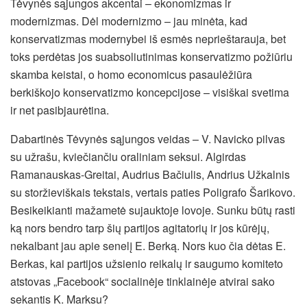
Tėvynės sąjungos akcentai – ekonomizmas ir
modernizmas. Dėl modernizmo – jau minėta, kad
konservatizmas modernybei iš esmės neprieštarauja, bet
toks perdėtas jos suabsoliutinimas konservatizmo požiūriu
skamba keistai, o homo economicus pasaulėžiūra
berkiškojo konservatizmo koncepcijose – visiškai svetima
ir net pasibjaurėtina.
Dabartinės Tėvynės sąjungos veidas – V. Navicko pilvas
su užrašu, kviečiančiu oraliniam seksui. Algirdas
Ramanauskas-Greitai, Audrius Bačiulis, Andrius Užkalnis
su storžieviškais tekstais, vertais paties Poligrafo Šarikovo.
Besikeikianti mažametė sujauktoje lovoje. Sunku būtų rasti
ką nors bendro tarp šių partijos agitatorių ir jos kūrėjų,
nekalbant jau apie senelį E. Berką. Nors kuo čia dėtas E.
Berkas, kai partijos užsienio reikalų ir saugumo komiteto
atstovas „Facebook“ socialinėje tinklainėje atvirai sako
sekantis K. Marksu?