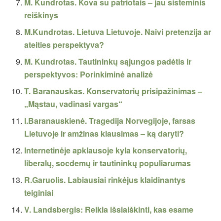
M. Kundrotas. Kova su patriotais – jau sisteminis
reiškinys
M.Kundrotas. Lietuva Lietuvoje. Naivi pretenzija ar
ateities perspektyva?
M. Kundrotas. Tautininkų sąjungos padėtis ir
perspektyvos: Porinkiminė analizė
T. Baranauskas. Konservatorių prisipažinimas –
„Mąstau, vadinasi vargas“
I.Baranauskienė. Tragedija Norvegijoje, farsas
Lietuvoje ir amžinas klausimas – ką daryti?
Internetinėje apklausoje kyla konservatorių,
liberalų, socdemų ir tautininkų populiarumas
R.Garuolis. Labiausiai rinkėjus klaidinantys
teiginiai
V. Landsbergis: Reikia išsiaiškinti, kas esame