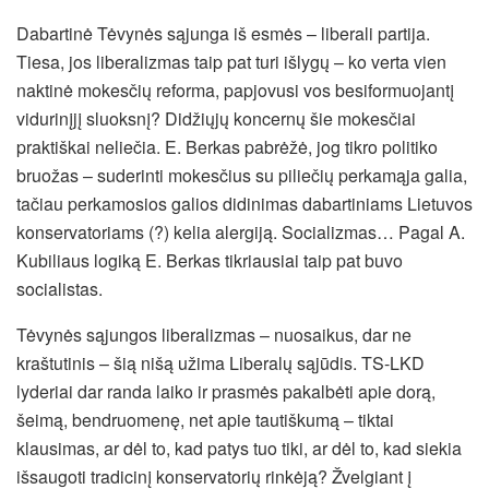
Dabartinė Tėvynės sąjunga iš esmės – liberali partija.
Tiesa, jos liberalizmas taip pat turi išlygų – ko verta vien
naktinė mokesčių reforma, papjovusi vos besiformuojantį
vidurinįjį sluoksnį? Didžiųjų koncernų šie mokesčiai
praktiškai neliečia. E. Berkas pabrėžė, jog tikro politiko
bruožas – suderinti mokesčius su piliečių perkamąja galia,
tačiau perkamosios galios didinimas dabartiniams Lietuvos
konservatoriams (?) kelia alergiją. Socializmas… Pagal A.
Kubiliaus logiką E. Berkas tikriausiai taip pat buvo
socialistas.
Tėvynės sąjungos liberalizmas – nuosaikus, dar ne
kraštutinis – šią nišą užima Liberalų sąjūdis. TS-LKD
lyderiai dar randa laiko ir prasmės pakalbėti apie dorą,
šeimą, bendruomenę, net apie tautiškumą – tiktai
klausimas, ar dėl to, kad patys tuo tiki, ar dėl to, kad siekia
išsaugoti tradicinį konservatorių rinkėją? Žvelgiant į